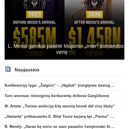
L. Messi gerokai pakėlė Majamio „Inter“ komandos
vertę
(5)
Naujausios
Konferencijų lyga: „Žalgiris“ – „Hajduk“ (rungtynės tiesiogiai)
Turo anonsas: tiesioginių konkurentų dvikova Gargžduose
M. Arteta: „Turime ambiciją kitą sezoną kovoti dėl visų titulų“
„Atalanta“ priklausantis E. Bilal Toure karjerą tęs „Parma“ gretose
B. Mendy: „Darau ką noriu su savo pasaulio čempionato titulu“