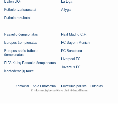
Ballon d'Or
La Liga
Futbolo tvarkarasciai
A lyga
Futbolo rezultatai
Pasaulio čempionatas
Real Madrid C.F.
Europos čempionatas
FC Bayern Munich
Europos salės futbolo
FC Barcelona
čempionatas
Liverpool FC
FIFA Klubų Pasaulio čempionatas
Juventus FC
Konfederacijų taurė
Kontaktai
Apie Eurofootball
Privatumo politika
Futbolas
© Informaciją be sutikimo platinti draudžiama