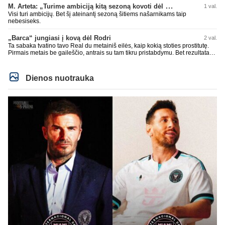
M. Arteta: „Turime ambiciją kitą sezoną kovoti dėl visų titulų“
1 val.
Visi turi ambicijų. Bet šį ateinantį sezoną šitiems našarnikams taip
nebesiseks.
„Barca“ jungiasi į kovą dėl Rodri
2 val.
Ta sabaka tvatino tavo Real du metainiš eilės, kaip kokią stoties prostitutę.
Pirmais metais be gaileščio, antrais su tam tikru pristabdymu. Bet rezultatas
tas pats ištvatinta nepadoriausiais būdais. Enjoy
Dienos nuotrauka