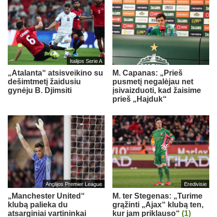
Italijos Serie A
„Atalanta“ atsisveikino su
M. Capanas: „Prieš
dešimtmetį žaidusiu
pusmetį negalėjau net
gynėju B. Djimsiti
įsivaizduoti, kad žaisime
prieš „Hajduk“
Anglijos Premier League
Eredivisie
„Manchester United“
M. ter Stegenas: „Turime
klubą palieka du
grąžinti „Ajax“ klubą ten,
atsarginiai vartininkai
kur jam priklauso“
(1)