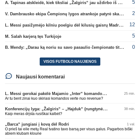
5
A. Tapinas atskleidė, kiek tiksliai „Žalgiris“ jau uždirbo iš UEFA premijų
2
V. Dambrausko ekipa Čempionų lygos atrankoje patyrė skaudžią nesėkmę
12
L. Messi pasižymėjo kilniu poelgiu dėl kilusių gaisrų Madride
5
M. Salah karjerą tęs Turkijoje
0
B. Mendy: „Darau ką noriu su savo pasaulio čempionato titulu“
VISOS FUTBOLO NAUJIENOS
Naujausi komentarai
L. Messi gerokai pakėlė Majamio „Inter“ komandos vertę
25 min.
Ar tu bent zinai kuo skiriasi komandos verte nuo revenue?
Konferencijų lyga: „Žalgiris“ – „Hajduk“ (rungtynės tiesiogiai)
38 min.
Kaip meras drįsta rusiškai kalbėt?
„Barca“ jungiasi į kovą dėl Rodri
1 val.
O prieš tai eile metų Real tvatino tavo barsą per visus galus. Pagarbos biški
abiem klubam kloune