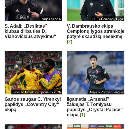
Italijos Serie A
UEFA Čempionų Lyga
S. Adali: „Besiktas“
V. Dambrausko ekipa
klubas dirba ties D.
Čempionų lygos atrankoje
Vlahovičiaus atvykimu“
patyrė skaudžią nesėkmę
(2)
Pasaulio futbolo čempionatas 2026
Anglijos Premier League
Ganos saugas C. Yirenkyi
Ilgametis „Arsenal“
papildys „Coventry City“
žaidėjas T. Tomiyasu
ekipą
papildys „Crystal Palace“
ekipą
(1)