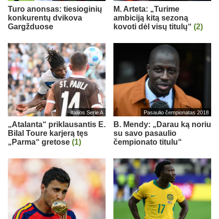
Turo anonsas: tiesioginių
M. Arteta: „Turime
konkurentų dvikova
ambiciją kitą sezoną
Gargžduose
kovoti dėl visų titulų“
(2)
Italijos Serie A
Pasaulio čempionatas 2018
„Atalanta“ priklausantis E.
B. Mendy: „Darau ką noriu
Bilal Toure karjerą tęs
su savo pasaulio
„Parma“ gretose
(1)
čempionato titulu“