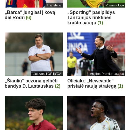
Transferai
Primeira Liga
„Barca“ jungiasi į kovą
„Sporting“ pasipildys
dėl Rodri
(6)
Tanzanijos rinktinės
krašto saugu
(1)
Lietuvos TOP LYGA
Anglijos Premier League
„Šiaulių“ sezoną gelbėti
Oficialu: „Newcastle“
bandys D. Lastauskas
(2)
pristatė naują strategą
(1)