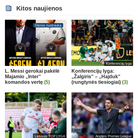
Kitos naujienos
Dienos nuotrauka
Konferencijų lyga
L. Messi gerokai pakėlė
Konferencijų lyga:
Majamio „Inter“
„Žalgiris“ – „Hajduk“
komandos vertę
(5)
(rungtynės tiesiogiai)
(3)
Lietuvos TOP LYGA
Anglijos Premier League