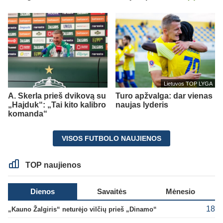
Lietuvos TOP LYGA
A. Skerla prieš dvikovą su
Turo apžvalga: dar vienas
„Hajduk“: „Tai kito kalibro
naujas lyderis
komanda“
VISOS FUTBOLO NAUJIENOS
TOP naujienos
Dienos
Savaitės
Mėnesio
18
„Kauno Žalgiris“ neturėjo vilčių prieš „Dinamo“