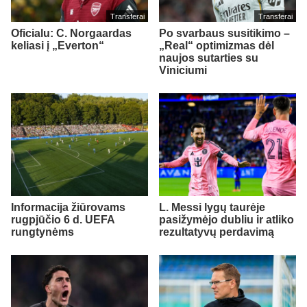
Transferai
Transferai
Oficialu: C. Norgaardas
Po svarbaus susitikimo –
keliasi į „Everton“
„Real“ optimizmas dėl
naujos sutarties su
Viniciumi
Informacija žiūrovams
L. Messi lygų taurėje
rugpjūčio 6 d. UEFA
pasižymėjo dubliu ir atliko
rungtynėms
rezultatyvų perdavimą