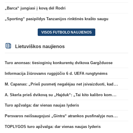
„Barca“ jungiasi į kovą dėl Rodri
„Sporting“ pasipildys Tanzanijos rinktinės krašto saugu
VISOS FUTBOLO NAUJIENOS
Lietuviškos naujienos
Turo anonsas: tiesioginių konkurentų dvikova Gargžduose
Informacija žiūrovams rugpjūčio 6 d. UEFA rungtynėms
M. Capanas: „Prieš pusmetį negalėjau net įsivaizduoti, kad žaisime prieš „Hajduk“
A. Skerla prieš dvikovą su „Hajduk“: „Tai kito kalibro komanda“
Turo apžvalga: dar vienas naujas lyderis
Persvaros neišsaugojusi „Gintra“ atrankos pusfinalyje nusileido Škotijos čempionėms
TOPLYGOS turo apžvalga: dar vienas naujas lyderis