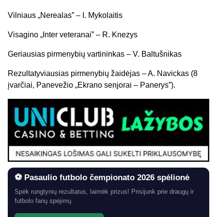
Vilniaus „Nerealas” – I. Mykolaitis
Visagino „Inter veteranai” – R. Knezys
Geriausias pirmenybių vartininkas – V. Baltušnikas
Rezultatyviausias pirmenybių žaidėjas – A. Navickas (8
įvarčiai, Panevežio „Ekrano senjorai – Panerys”).
⚽ Pasaulio futbolo čempionato 2026 spėlionė
Spėk rungtynių rezultatus, laimėk prizus! Prisijunk prie draugų ir
futbolo fanų spėjimų.