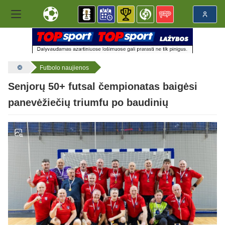
Futbolo naujienos
Senjorų 50+ futsal čempionatas baigėsi
panevėžiečių triumfu po baudinių