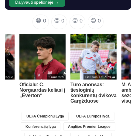
Dalyvauti spėlionėje →
😂
0
😍
0
😲
0
😡
0
er League
Transferai
Lietuvos TOP LYGA
Ang
Oficialu: C.
Turo anonsas:
M. Art
Norgaardas keliasi į
tiesioginių
ambici
„Everton“
konkurentų dvikova
sezoną
Gargžduose
visų t
UEFA Čempionų Lyga
UEFA Europos lyga
Konferencijų lyga
Anglijos Premier League