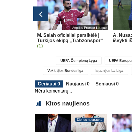
Vokietijos Bundesliga
Anglijos Premier League
nės gynėjas F.
M. Salah oficialiai persikėlė į
A. Nusa:
 į „Bayer“
Turkijos ekipą „Trabzonspor“
išvykti 
(1)
UEFA Čempionų Lyga
UEFA Europos
Vokietijos Bundesliga
Ispanijos La Liga
Geriausi 0
Naujausi 0
Seniausi 0
Nėra komentarų...
Kitos naujienos
Dienos nuotrauka