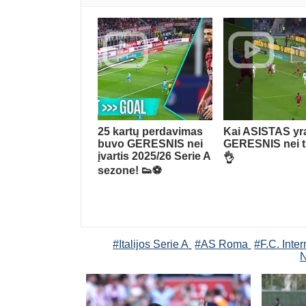
25 kartų perdavimas
Kai ASISTAS yr
buvo GERESNIS nei
GERESNIS nei t
įvartis 2025/26 Serie A
👌
sezone! 👟⚽
#Italijos Serie A
#AS Roma
#F.C. Inte
N