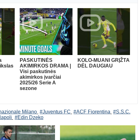
a
PASKUTINĖS
KOLO-MUANI GRĮŽTA
ikslas
AKIMIRKOS DRAMA |
DĖL DAUGIAU
Visi paskutinės
akimirkos įvarčiai
2025/26 Serie A
sezone
rnazionale Milano
#Juventus FC
#ACF Fiorentina
#S.S.C.
apoli
#Edin Dzeko