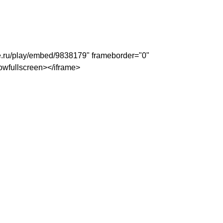
be.ru/play/embed/9838179" frameborder="0"
owfullscreen></iframe>