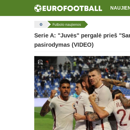
NAUJIE
Futbolo naujienos
Serie A: "Juvės" pergalė prieš "S
pasirodymas (VIDEO)