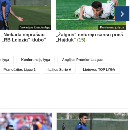
Vokietijos Bundesliga
Konferencijų lyga
 „Niekada neprašiau
„Žalgiris“ neturėjo šansų prieš
iš „RB Leipzig“ klubo“
„Hajduk“
(15)
 lyga
Konferencijų lyga
Anglijos Premier League
Prancūzijos Ligue 1
Italijos Serie A
Lietuvos TOP LYGA