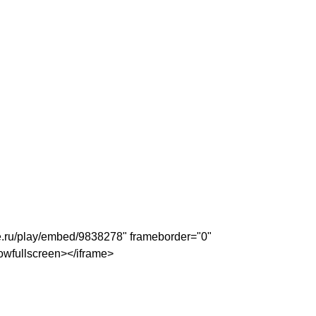
be.ru/play/embed/9838278" frameborder="0"
owfullscreen></iframe>