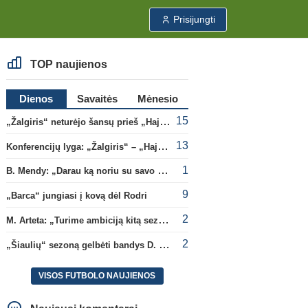
Prisijungti
TOP naujienos
Dienos
Savaitės
Mėnesio
15
„Žalgiris“ neturėjo šansų prieš „Hajduk“
13
Konferencijų lyga: „Žalgiris“ – „Hajduk“ (rungtynės tiesiogiai)
1
B. Mendy: „Darau ką noriu su savo pasaulio čempionato titulu“
9
„Barca“ jungiasi į kovą dėl Rodri
2
M. Arteta: „Turime ambiciją kitą sezoną kovoti dėl visų titulų“
2
„Šiaulių“ sezoną gelbėti bandys D. Lastauskas
VISOS FUTBOLO NAUJIENOS