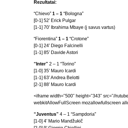
Rezultatai:
“Chievo”
1 – 1
“Bologna”
[0-1] 52’ Erick Pulgar
[1-1] 70’ Ibrahima Mbaye (į savus vartus)
“Fiorentina”
1 – 1
“Crotone”
[0-1] 24’ Diego Falcinelli
[1-1] 85’ Davide Astori
“Inter”
2 – 1 “Torino”
[1-0] 35’ Mauro Icardi
[1-1] 63’ Andrea Belotti
[2-1] 88’ Mauro Icardi
<iframe width="500" height="343" src="//rutu
webkitAllowFullScreen mozallowfullscreen all
“Juventus”
4 – 1 “Sampdoria”
[1-0] 4’ Mario Mandžukič
[2-0] 9’ Giorgio Chiellini