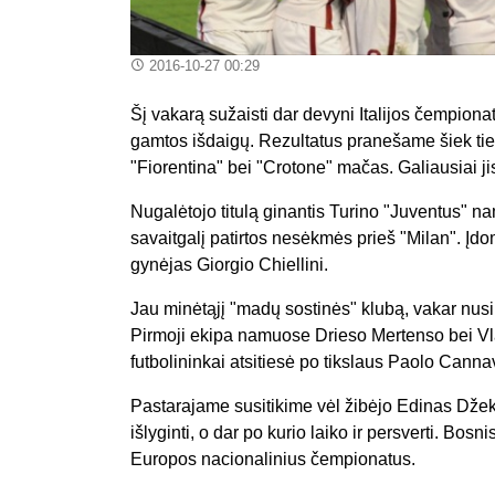
2016-10-27 00:29
Šį vakarą sužaisti dar devyni Italijos čempionat
gamtos išdaigų. Rezultatus pranešame šiek tiek
"Fiorentina" bei "Crotone" mačas. Galiausiai ji
Nugalėtojo titulą ginantis Turino "Juventus" n
savaitgalį patirtos nesėkmės prieš "Milan". Įdo
gynėjas Giorgio Chiellini.
Jau minėtąjį "madų sostinės" klubą, vakar nus
Pirmoji ekipa namuose Drieso Mertenso bei Vl
futbolininkai atsitiesė po tikslaus Paolo Cann
Pastarajame susitikime vėl žibėjo Edinas Džek
išlyginti, o dar po kurio laiko ir persverti. Bosn
Europos nacionalinius čempionatus.