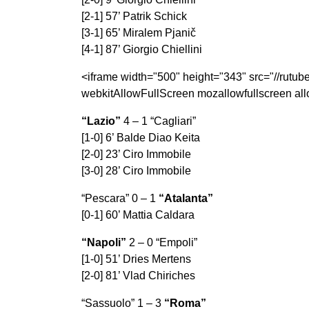
[2-1] 57’ Patrik Schick
[3-1] 65’ Miralem Pjanič
[4-1] 87’ Giorgio Chiellini
<iframe width="500" height="343" src="//rutu
webkitAllowFullScreen mozallowfullscreen all
“Lazio”
4 – 1 “Cagliari”
[1-0] 6’ Balde Diao Keita
[2-0] 23’ Ciro Immobile
[3-0] 28’ Ciro Immobile
“Pescara” 0 – 1
“Atalanta”
[0-1] 60’ Mattia Caldara
“Napoli”
2 – 0 “Empoli”
[1-0] 51’ Dries Mertens
[2-0] 81’ Vlad Chiriches
“Sassuolo” 1 – 3
“Roma”