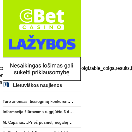
ble_colmw,table_colmd,table_colml,table_colgf,table_colga,
e&ttitle_family=Impact,sans-
&ttab_family=Tahoma,sans-
Lietuviškos naujienos
Turo anonsas: tiesioginių konkurentų dvikova Gargžduose
Informacija žiūrovams rugpjūčio 6 d. UEFA rungtynėms
M. Capanas: „Prieš pusmetį negalėjau net įsivaizduoti, kad žaisime prieš „Hajduk“