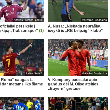
Anglijos Premier League
Vokietijos Bundesliga
oficialiai persikėlė į
A. Nusa: „Niekada neprašiau
 ekipą „Trabzonspor“
(1)
išvykti iš „RB Leipzig“ klubo“
Italijos Serie A
Vokietijos Bundesliga
s Roma“ saugas L.
V. Kompany pasisakė apie
ni dar metams liks šiame
gandus dėl M. Olise ateities
„Bayern“ gretose