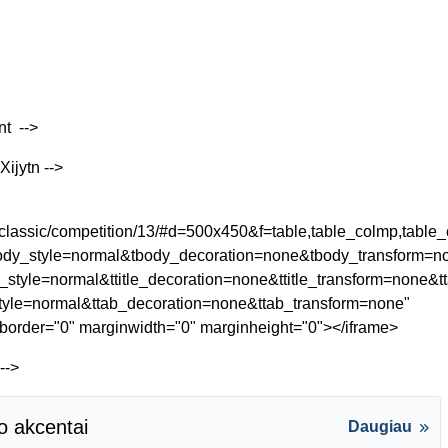
t -->
Xijytn -->
ee/classic/competition/13/#d=500x450&f=table,table_colmp,ta
dy_style=normal&tbody_decoration=none&tbody_transform=non
tle_style=normal&ttitle_decoration=none&ttitle_transform=none
style=normal&ttab_decoration=none&ttab_transform=none"
eborder="0" marginwidth="0" marginheight="0"></iframe>
-->
o akcentai
Daugiau