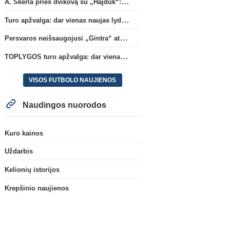
A. Skerla prieš dvikovą su „Hajduk“: „Tai kito kalibro komanda“
Turo apžvalga: dar vienas naujas lyderis
Persvaros neišsaugojusi „Gintra“ atrankos pusfinalyje nusileido Škotijos čempionėms
TOPLYGOS turo apžvalga: dar vienas naujas lyderis
VISOS FUTBOLO NAUJIENOS
Naudingos nuorodos
Kuro kainos
Uždarbis
Kelionių istorijos
Krepšinio naujienos