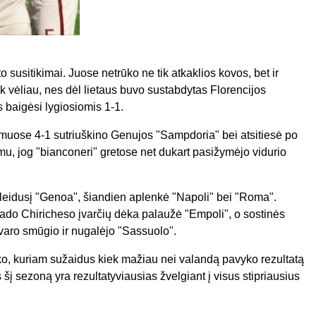
o susitikimai. Juose netrūko ne tik atkaklios kovos, bet ir
 vėliau, nes dėl lietaus buvo sustabdytas Florencijos
s baigėsi lygiosiomis 1-1.
amuose 4-1 sutriuškino Genujos "Sampdoria" bei atsitiesė po
mu, jog "bianconeri" gretose net dukart pasižymėjo vidurio
ileidusį "Genoa", šiandien aplenkė "Napoli" bei "Roma".
ado Chiricheso įvarčių dėka palaužė "Empoli", o sostinės
avaro smūgio ir nugalėjo "Sassuolo".
o, kuriam sužaidus kiek mažiau nei valandą pavyko rezultatą
is šį sezoną yra rezultatyviausias žvelgiant į visus stipriausius