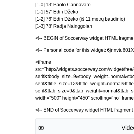
[1-0] 13’ Paolo Cannavaro
[1-1] 57’ Edin Džeko
[1-2] 76’ Edin Džeko (iš 11 metrų baudinio)
[1-3] 78’ Radja Nainggolan
<!-- BEGIN of Soccerway widget HTML fragmen
<!-- Personal code for this widget: 6jnnvtu601X
<iframe
src="http://widgets.soccerway.com/widget/fr
serif&tbody_size=9&tbody_weight=normal&tbo
serif&ttitle_size=13&ttitle_weight=normal&tti
serif&ttab_size=9&ttab_weight=normal&ttab_
width="500" height="450" scrolling="no" fram
<!-- END of Soccerway widget HTML fragment 
Vide