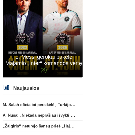
atveju - numusima.
L. Messi gerokai pakėlė
Majamio „Inter“ komandos vertę
(8)
Naujausios
M. Salah oficialiai persikėlė į Turkijos ekipą „Trabzonspor“
A. Nusa: „Niekada neprašiau išvykti iš „RB Leipzig“ klubo“
„Žalgiris“ neturėjo šansų prieš „Hajduk“