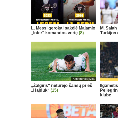
L. Messi gerokai pakėlė Majamio
M. Salah 
„Inter“ komandos vertę
(8)
Turkijos
Konferencijų lyga
„Žalgiris“ neturėjo šansų prieš
Ilgameti
„Hajduk“
(15)
Pellegri
klube