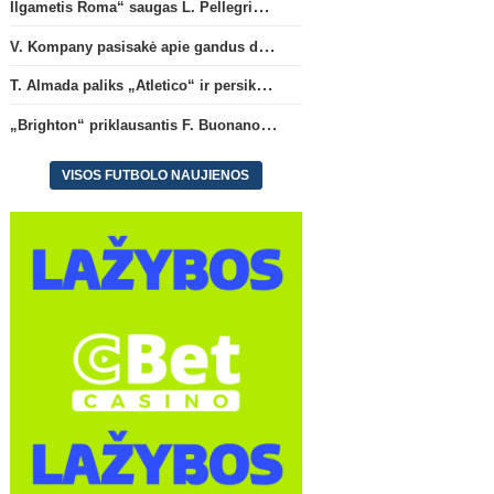
Ilgametis Roma“ saugas L. Pellegrini dar metams liks šiame klube
V. Kompany pasisakė apie gandus dėl M. Olise ateities „Bayern“ gretose
T. Almada paliks „Atletico“ ir persikels į legendinę Argentinos ekipą
„Brighton“ priklausantis F. Buonanotte karjerą pratęs Ispanijoje
VISOS FUTBOLO NAUJIENOS