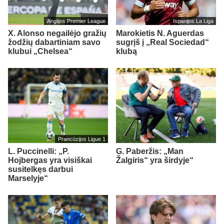
Anglijos Premier League
Ispanijos La Liga
X. Alonso negailėjo gražių
Marokietis N. Aguerdas
žodžių dabartiniam savo
sugrįš į „Real Sociedad“
klubui „Chelsea“
klubą
Prancūzijos Ligue 1
L. Puccinelli: „P.
G. Paberžis: „Man
Hojbergas yra visiškai
Žalgiris“ yra širdyje“
susitelkęs darbui
Marselyje“