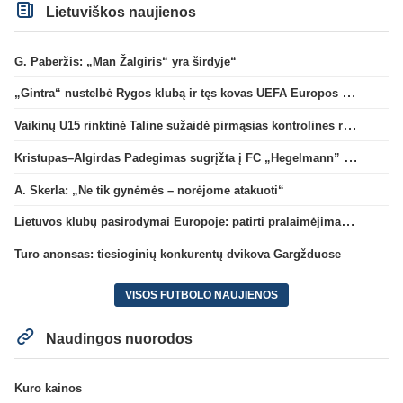
Lietuviškos naujienos
G. Paberžis: „Man Žalgiris“ yra širdyje“
„Gintra“ nustelbė Rygos klubą ir tęs kovas UEFA Europos taurės atrankoje
Vaikinų U15 rinktinė Taline sužaidė pirmąsias kontrolines rungtynes
Kristupas–Algirdas Padegimas sugrįžta į FC „Hegelmann” B sudėtį
A. Skerla: „Ne tik gynėmės – norėjome atakuoti“
Lietuvos klubų pasirodymai Europoje: patirti pralaimėjimai Kroatijos atstovams
Turo anonsas: tiesioginių konkurentų dvikova Gargžduose
VISOS FUTBOLO NAUJIENOS
Naudingos nuorodos
Kuro kainos