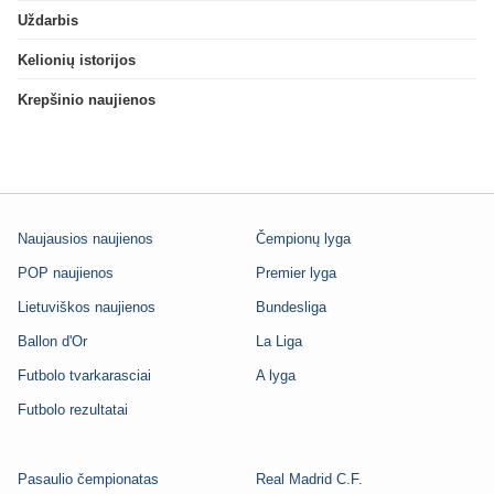
Uždarbis
Kelionių istorijos
Krepšinio naujienos
Naujausios naujienos
Čempionų lyga
POP naujienos
Premier lyga
Lietuviškos naujienos
Bundesliga
Ballon d'Or
La Liga
Futbolo tvarkarasciai
A lyga
Futbolo rezultatai
Pasaulio čempionatas
Real Madrid C.F.