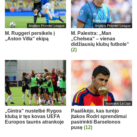
Anglijos Premier League
Anglijos Premier League
M. Ruggeri persikels į
M. Palestra: „Man
„Aston Villa“ ekipą
„Chelsea“ – vienas
didžiausių klubų futbole“
(2)
Ispanijos La Liga
„Gintra“ nustelbė Rygos
Paaiškėjo, kas turėjo
klubą ir tęs kovas UEFA
įtakos Rodri sprendimui
Europos taurės atrankoje
pasirinkti Barselonos
pusę
(12)