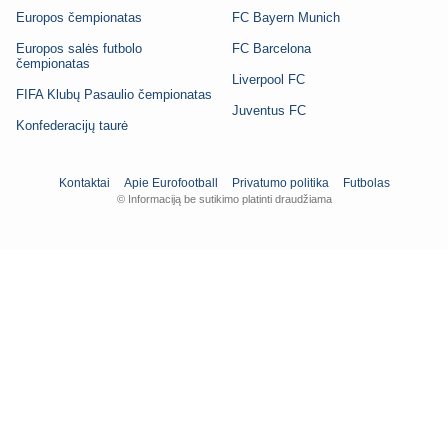
Europos čempionatas
FC Bayern Munich
Europos salės futbolo
FC Barcelona
čempionatas
Liverpool FC
FIFA Klubų Pasaulio čempionatas
Juventus FC
Konfederacijų taurė
Kontaktai
Apie Eurofootball
Privatumo politika
Futbolas
© Informaciją be sutikimo platinti draudžiama