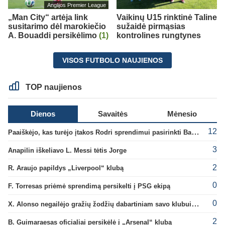
Anglijos Premier League
„Man City“ artėja link
Vaikinų U15 rinktinė Taline
susitarimo dėl marokiečio
sužaidė pirmąsias
A. Bouaddi persikėlimo
(1)
kontrolines rungtynes
VISOS FUTBOLO NAUJIENOS
TOP naujienos
Dienos
Savaitės
Mėnesio
12
Paaiškėjo, kas turėjo įtakos Rodri sprendimui pasirinkti Barselonos pusę
3
Anapilin iškeliavo L. Messi tėtis Jorge
2
R. Araujo papildys „Liverpool“ klubą
0
F. Torresas priėmė sprendimą persikelti į PSG ekipą
0
X. Alonso negailėjo gražių žodžių dabartiniam savo klubui „Chelsea“
2
B. Guimaraesas oficialiai persikėlė į „Arsenal“ klubą