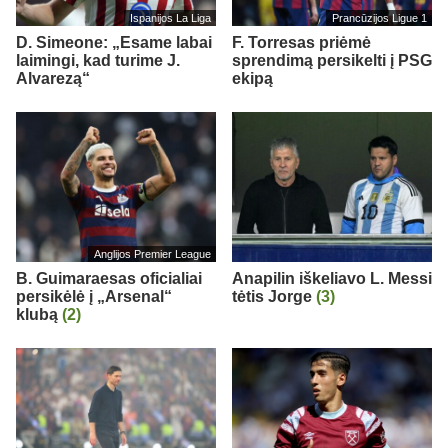
Ispanijos La Liga
Prancūzijos Ligue 1
D. Simeone: „Esame labai
F. Torresas priėmė
laimingi, kad turime J.
sprendimą persikelti į PSG
Alvarezą“
ekipą
Anglijos Premier League
B. Guimaraesas oficialiai
Anapilin iškeliavo L. Messi
persikėlė į „Arsenal“
tėtis Jorge
(3)
klubą
(2)