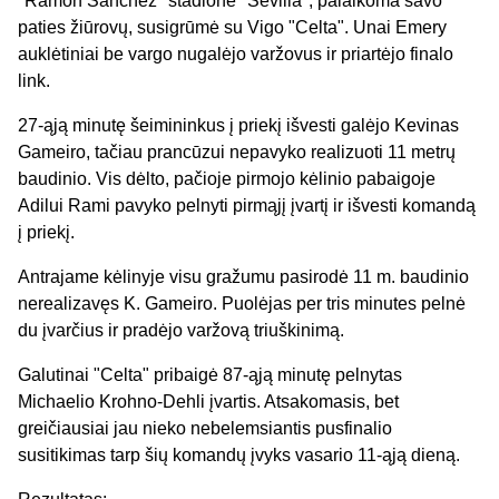
"Ramon Sanchez" stadione "Sevilla", palaikoma savo
paties žiūrovų, susigrūmė su Vigo "Celta". Unai Emery
auklėtiniai be vargo nugalėjo varžovus ir priartėjo finalo
link.
27-ąją minutę šeimininkus į priekį išvesti galėjo Kevinas
Gameiro, tačiau prancūzui nepavyko realizuoti 11 metrų
baudinio. Vis dėlto, pačioje pirmojo kėlinio pabaigoje
Adilui Rami pavyko pelnyti pirmąjį įvartį ir išvesti komandą
į priekį.
Antrajame kėlinyje visu gražumu pasirodė 11 m. baudinio
nerealizavęs K. Gameiro. Puolėjas per tris minutes pelnė
du įvarčius ir pradėjo varžovą triuškinimą.
Galutinai "Celta" pribaigė 87-ąją minutę pelnytas
Michaelio Krohno-Dehli įvartis. Atsakomasis, bet
greičiausiai jau nieko nebelemsiantis pusfinalio
susitikimas tarp šių komandų įvyks vasario 11-ąją dieną.