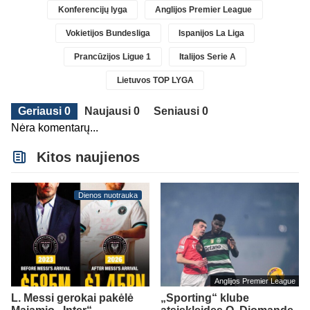
Konferencijų lyga
Anglijos Premier League
Vokietijos Bundesliga
Ispanijos La Liga
Prancūzijos Ligue 1
Italijos Serie A
Lietuvos TOP LYGA
Geriausi 0
Naujausi 0
Seniausi 0
Nėra komentarų...
Kitos naujienos
Dienos nuotrauka
Anglijos Premier League
L. Messi gerokai pakėlė
„Sporting“ klube