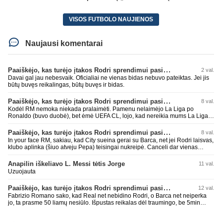
VISOS FUTBOLO NAUJIENOS
Naujausi komentarai
Paaiškėjo, kas turėjo įtakos Rodri sprendimui pasirinkti Barselonos pusę
2 val.
Davai gal jau nebesvaik. Oficialiai ne vienas bidas nebuvo pateiktas. Jei jis
būtų buvęs reikalingas, būtų buvęs ir bidas.
Paaiškėjo, kas turėjo įtakos Rodri sprendimui pasirinkti Barselonos pusę
8 val.
Kodėl RM nemoka niekada pralaimėti. Pamenu nelaimėjo La Liga po
Ronaldo (buvo duobė), bet ėmė UEFA CL, lojo, kad nereikia mums La Liga,
kaip n metų nepasisekė laimėti dar tada Benzema lyg užmetė, kad nori
laimėti La Liga. Dabar vėl gavo nuo Barcos ir Rodri ateina ne pas juos, vėl
Paaiškėjo, kas turėjo įtakos Rodri sprendimui pasirinkti Barselonos pusę
8 val.
nereikia mums jo, senas ir t.t. Gal davai vyriškai priimkit tuos pralaimėjimus
In your face RM, sakiau, kad City sueina gerai su Barca, net jei Rodri laisvas,
be kvailų nereikia, nenorim ir t.t.
klubo aplinka (šiuo atveju Pepa) teisingai nukreipė. Canceli dar vienas
buves Rodri bendraklubis, bus įdomus sezonas. Abu apsipirko neblogai.
Super
Anapilin iškeliavo L. Messi tėtis Jorge
11 val.
Uzuojauta
Paaiškėjo, kas turėjo įtakos Rodri sprendimui pasirinkti Barselonos pusę
12 val.
Fabrizio Romano sako, kad Real net nebidino Rodri, o Barca net neiperka
jo, ta prasme 50 liamų nesiūlo. Išpustas reikalas dėl traumingo, be 5min
dieduko.