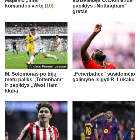
Majamio „Inter“
atsiskleidęs O. Diomande
komandos vertę
(10)
papildys „Nottingham“
gretas
Anglijos Premier League
M. Solomonas po trijų
„Fenerbahce“ susidomėjo
metų paliks „Tottenham“
galimybe įsigyti R. Lukaku
ir papildys „West Ham“
klubą