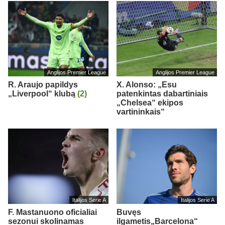
Anglijos Premier League
Anglijos Premier League
R. Araujo papildys
X. Alonso: „Esu
„Liverpool“ klubą
(2)
patenkintas dabartiniais
„Chelsea“ ekipos
vartininkais“
Italijos Serie A
Italijos Serie A
F. Mastanuono oficialiai
Buvęs
sezonui skolinamas
ilgametis„Barcelona“