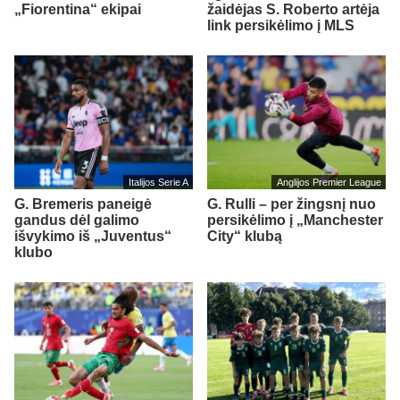
„Fiorentina“ ekipai
žaidėjas S. Roberto artėja
link persikėlimo į MLS
Italijos Serie A
Anglijos Premier League
G. Bremeris paneigė
G. Rulli – per žingsnį nuo
gandus dėl galimo
persikėlimo į „Manchester
išvykimo iš „Juventus“
City“ klubą
klubo