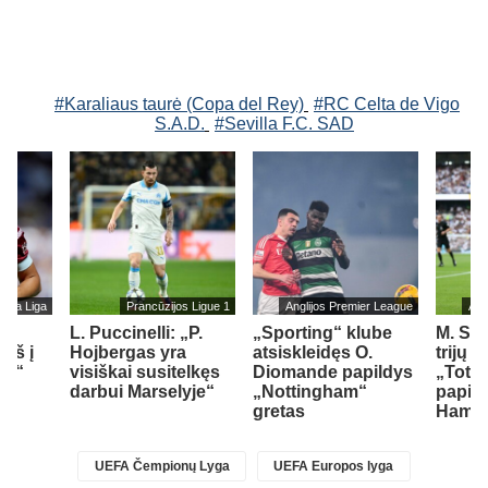
#Karaliaus taurė (Copa del Rey)
#RC Celta de Vigo
S.A.D.
#Sevilla F.C. SAD
s La Liga
Prancūzijos Ligue 1
Anglijos Premier League
Ang
L. Puccinelli: „P.
„Sporting“ klube
M. So
įš į
Hojbergas yra
atsiskleidęs O.
trijų 
ad“
visiškai susitelkęs
Diomande papildys
„Totte
darbui Marselyje“
„Nottingham“
papil
gretas
Ham“ 
UEFA Čempionų Lyga
UEFA Europos lyga