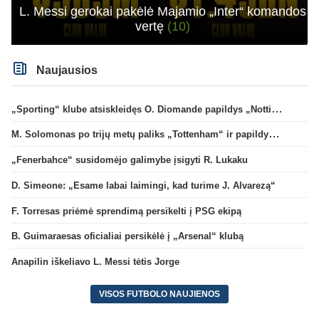
L. Messi gerokai pakėlė Majamio „Inter“ komandos
vertę
(10)
Naujausios
„Sporting“ klube atsiskleidęs O. Diomande papildys „Nottingham“ gretas
M. Solomonas po trijų metų paliks „Tottenham“ ir papildys „West Ham“ klubą
„Fenerbahce“ susidomėjo galimybe įsigyti R. Lukaku
D. Simeone: „Esame labai laimingi, kad turime J. Alvarezą“
F. Torresas priėmė sprendimą persikelti į PSG ekipą
B. Guimaraesas oficialiai persikėlė į „Arsenal“ klubą
Anapilin iškeliavo L. Messi tėtis Jorge
VISOS FUTBOLO NAUJIENOS