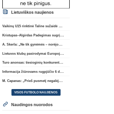
Lietuviškos naujienos
Vaikinų U15 rinktinė Taline sužaidė pirmąsias kontrolines rungtynes
Kristupas–Algirdas Padegimas sugrįžta į FC „Hegelmann” B sudėtį
A. Skerla: „Ne tik gynėmės – norėjome atakuoti“
Lietuvos klubų pasirodymai Europoje: patirti pralaimėjimai Kroatijos atstovams
Turo anonsas: tiesioginių konkurentų dvikova Gargžduose
Informacija žiūrovams rugpjūčio 6 d. UEFA rungtynėms
M. Capanas: „Prieš pusmetį negalėjau net įsivaizduoti, kad žaisime prieš „Hajduk“
VISOS FUTBOLO NAUJIENOS
Naudingos nuorodos