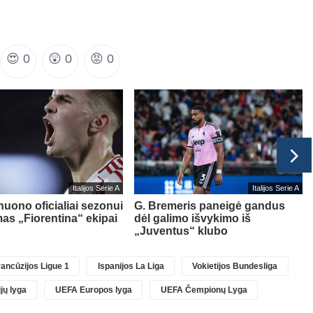
😍
0
😲
0
😡
0
Italijos Serie A
Italijos Serie A
nuono oficialiai sezonui
G. Bremeris paneigė gandus
as „Fiorentina“ ekipai
dėl galimo išvykimo iš
„Juventus“ klubo
ancūzijos Ligue 1
Ispanijos La Liga
Vokietijos Bundesliga
jų lyga
UEFA Europos lyga
UEFA Čempionų Lyga