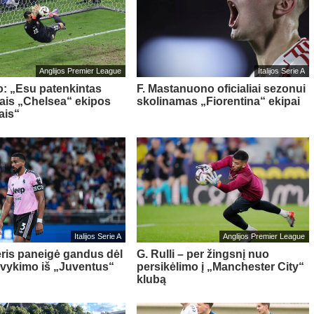
Anglijos Premier League
Italijos Serie A
o: „Esu patenkintas
F. Mastanuono oficialiai sezonui
iais „Chelsea“ ekipos
skolinamas „Fiorentina“ ekipai
ais“
Italijos Serie A
Anglijos Premier League
ris paneigė gandus dėl
G. Rulli – per žingsnį nuo
švykimo iš „Juventus“
persikėlimo į „Manchester City“
klubą