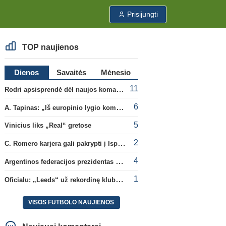
Prisijungti
TOP naujienos
Dienos
Savaitės
Mėnesio
11
Rodri apsisprendė dėl naujos komandos
6
A. Tapinas: „Iš europinio lygio komandos gavom gerų pamokų“
5
Vinicius liks „Real“ gretose
2
C. Romero karjera gali pakrypti į Ispaniją
4
Argentinos federacijos prezidentas C. Tapia negailėjo pagyrų G. Infantino
1
Oficialu: „Leeds“ už rekordinę klubui sumą įsigijo Anglijos rinktinės vartininką
VISOS FUTBOLO NAUJIENOS