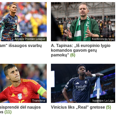
Anglijos Premier League
Konferencijų lyga
am“ išsaugos svarbų
A. Tapinas: „Iš europinio lygio
komandos gavom gerų
pamokų“
(6)
Transferai
Ispanijos La Liga
sisprendė dėl naujos
Vinicius liks „Real“ gretose
(5)
os
(11)