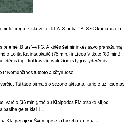
io metu pergalę iškovojo tik FA „Šiauliai“ B–ŠSG komanda, o
tės priėmė „Bites“–VFG. Aikštės šeimininkės savo pranašumą
mėjo Lolita Kalinauskaitė (75 min.) ir Liepa Vitkutė (80 min.).
iaulietėms tapti kol kas vienvaldžiomis lygos lyderėmis.
o ir Nemenčinės futbolo aikštynuose.
arčių. Tai tapo pirma šio sezono akistata, kurioje užfiksuotas
įvarčio (36 min.), tačiau Klaipėdos FM atsakė Mijos
as pasibaigė taikiai
1:1
.
ną Klaipėdoje ir Šventupėje, o birželio 7 dieną –