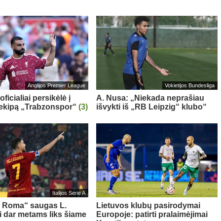
Anglijos Premier League
Vokietijos Bundesliga
oficialiai persikėlė į
A. Nusa: „Niekada neprašiau
 ekipą „Trabzonspor“
(3)
išvykti iš „RB Leipzig“ klubo“
Italijos Serie A
s Roma“ saugas L.
Lietuvos klubų pasirodymai
ni dar metams liks šiame
Europoje: patirti pralaimėjimai