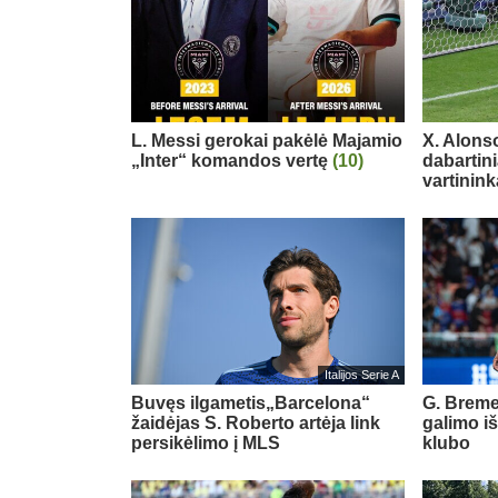
L. Messi gerokai pakėlė Majamio
X. Alons
„Inter“ komandos vertę
(10)
dabartin
vartinink
Italijos Serie A
Buvęs ilgametis„Barcelona“
G. Breme
žaidėjas S. Roberto artėja link
galimo i
persikėlimo į MLS
klubo