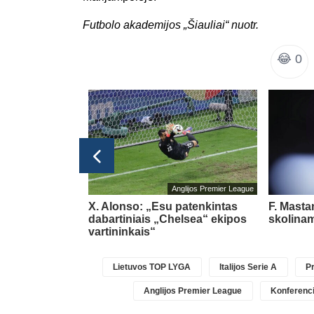
Futbolo akademijos „Šiauliai“ nuotr.
😂
0
glijos Premier League
Anglijos Premier League
pasipildys
X. Alonso: „Esu patenkintas
F. Masta
Chavarria
dabartiniais „Chelsea“ ekipos
skolinam
vartininkais“
Lietuvos TOP LYGA
Italijos Serie A
Pr
Anglijos Premier League
Konferenci