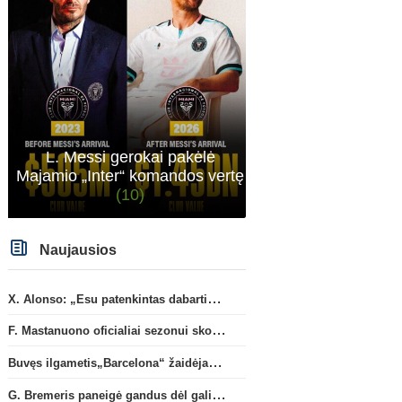
L. Messi gerokai pakėlė
Majamio „Inter“ komandos vertę
(10)
Anglijos Premier League
Naujausios
„Man City“ artėja link
Vaikinų U15 rinktinė Tali
susitarimo dėl marokiečio A.
sužaidė pirmąsias kontro
Bouaddi persikėlimo
rungtynes
X. Alonso: „Esu patenkintas dabartiniais „Chelsea“ ekipos vartininkais“
F. Mastanuono oficialiai sezonui skolinamas „Fiorentina“ ekipai
Buvęs ilgametis„Barcelona“ žaidėjas S. Roberto artėja link persikėlimo į MLS
G. Bremeris paneigė gandus dėl galimo išvykimo iš „Juventus“ klubo