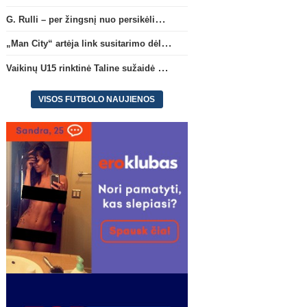
G. Rulli – per žingsnį nuo persikėlimo į „Manchester City“ klubą
„Man City“ artėja link susitarimo dėl marokiečio A. Bouaddi persikėlimo
Vaikinų U15 rinktinė Taline sužaidė pirmąsias kontrolines rungtynes
VISOS FUTBOLO NAUJIENOS