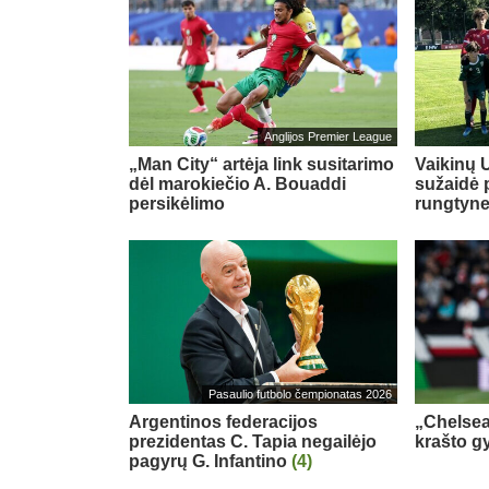
Anglijos Premier League
„Man City“ artėja link susitarimo
Vaikinų U
dėl marokiečio A. Bouaddi
sužaidė 
persikėlimo
rungtyn
Pasaulio futbolo čempionatas 2026
Argentinos federacijos
„Chelsea
prezidentas C. Tapia negailėjo
krašto g
pagyrų G. Infantino
(4)