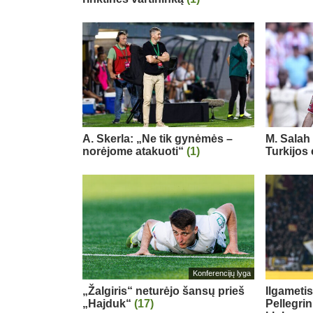
A. Skerla: „Ne tik gynėmės –
M. Salah 
norėjome atakuoti“
(1)
Turkijos
Konferencijų lyga
„Žalgiris“ neturėjo šansų prieš
Ilgameti
„Hajduk“
(17)
Pellegri