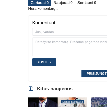
Geriausi 0
Naujausi 0
Seniausi 0
Nėra komentarų...
Komentuoti
SIŲSTI
PRISIJUNGT
Kitos naujienos
Dienos nuotrauka