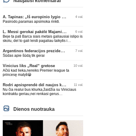
Naujausi komentarai
A. Tapinas: „Iš europinio lygio komandos gavom gerų pamokų“
4 val.
Pasirodo,paramas apsimoka rinkti.
L. Messi gerokai pakėlė Majamio „Inter“ komandos vertę
6 val.
Beje ta pati Barca siais metais galiausiai islipo is
skolu, del to gali leisti pagaliau taikytis i
komandos pildyma ka ir daro su Adeyemi, Rodri,
visa Julian Alvarez saga.
Argentinos federacijos prezidentas C. Tapia negailėjo pagyrų G. Infantino
7 val.
Šūdas apie šūdą tik gerai
Vinicius liks „Real“ gretose
10 val.
Ačiū kad lieka,nereiks Premier league ta
princesę matyti😀
Rodri apsisprendė dėl naujos komandos
11 val.
Nu čia realui bus kliurka,žaidžia su Viniciaus
kontraktu geriau,nei renkasi gerus
žaidėjus...kolkas ne vienas nebuvo geras
Dienos nuotrauka