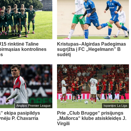
15 rinktinė Taline
Kristupas–Algirdas Padegimas
pirmąsias kontrolines
sugrįžta į FC „Hegelmann” B
es
sudėtį
Anglijos Premier League
Ispanijos La Liga
“ ekipa pasipildys
Prie „Club Brugge“ prisijungs
ynėju P. Chavarria
„Mallorca“ klube atsiskleidęs J.
Virgili