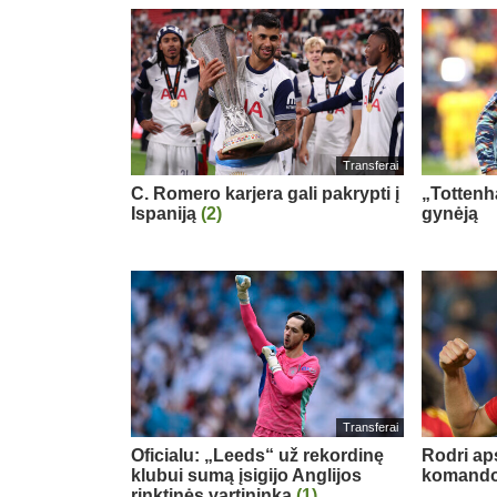
Transferai
C. Romero karjera gali pakrypti į
„Tottenh
Ispaniją
(2)
gynėją
Transferai
Oficialu: „Leeds“ už rekordinę
Rodri ap
klubui sumą įsigijo Anglijos
komand
rinktinės vartininką
(1)