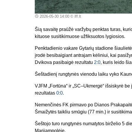
2026-05-30 14:00
© lff.lt
Šią savaitę praūžė varžybų penktas turas, kur
kituose susitikimuose užfiksuotos lygiosios.
Penktadienio vakare Gytarių stadione šiaulie
įrodė besibaigiant antrajam kėliniui, kai pasižy
Dvikova pasibaigė rezultatu
2:0
, kuris leido š
Šeštadienį rungtynės vienodu laiku vyko Kaun
VJFM „Fortūna“ ir „SC–Ukmergė“ išsiskyrė be įv
rezultatas
0:0
.
Nemenčinės FK pirmavo po Dianos Prakapaitės 
Šmaižytės taikliu smūgiu (77 min.) ir susitikim
Šeštojo turo rungtynės numatytos birželio 5 die
Marijampolėje.