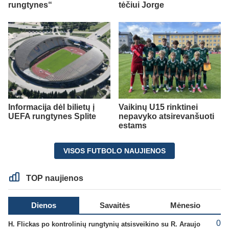
rungtynes“
tėčiui Jorge
Informacija dėl bilietų į
Vaikinų U15 rinktinei
UEFA rungtynes Splite
nepavyko atsirevanšuoti
estams
VISOS FUTBOLO NAUJIENOS
TOP naujienos
Dienos
Savaitės
Mėnesio
0
H. Flickas po kontrolinių rungtynių atsisveikino su R. Araujo