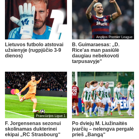
Anglijos Premier League
Lietuvos futbolo atstovai
B. Guimaraesas: „D.
užsienyje (rugpjūčio 3-9
Rice'as man pasiūlė
dienos)
daugiau nebekovoti
tarpusavyje“
Prancūzijos Ligue 1
F. Jorgensenas sezonui
Po dviejų M. Liužinaitės
skolinamas dukterinei
įvarčių – nelengva pergalė
ekipai „RC Strasbourg“
prieš „Bangą“