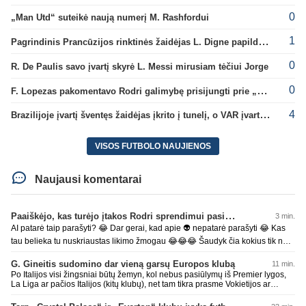
0
„Man Utd“ suteikė naują numerį M. Rashfordui
1
Pagrindinis Prancūzijos rinktinės žaidėjas L. Digne papildė PSG gretas
0
R. De Paulis savo įvartį skyrė L. Messi mirusiam tėčiui Jorge
0
F. Lopezas pakomentavo Rodri galimybę prisijungti prie „Barcelona“ ekipos
4
Brazilijoje įvartį šventęs žaidėjas įkrito į tunelį, o VAR įvartį atšaukė
VISOS FUTBOLO NAUJIENOS
Naujausi komentarai
Paaiškėjo, kas turėjo įtakos Rodri sprendimui pasirinkti Barselonos pusę
3 min.
AI patarė taip parašyti? 😂 Dar gerai, kad apie 👽 nepatarė parašyti 😂 Kas
tau belieka tu nuskriaustas likimo žmogau 😂😂😂 Šaudyk čia kokius tik nori
smailus tokį 🤡, kokį tik nori, kakutį 💩 tu čia padarei ir ant jo paslydai ⛷️
G. Gineitis sudomino dar vieną garsų Europos klubą
11 min.
Dabar tik degredacija tavonžemyn, visu gražumu, 🤠 tu 😂😂😂 AI paklausk
Po Italijos visi žingsniai būtų žemyn, kol nebus pasiūlymų iš Premier lygos,
kur smegenis pametei, gal pagaliau atrasi ir kaip tas pinokis gal žmogumi
La Liga ar pačios Italijos (kitų klubų), net tam tikra prasme Vokietijos ar
pagaliau pavirsi, mors iš avino turbūt sunku bus išsivartyti, kaip patarimai
Prancūzijos lygų visi kiti neveti dėmesio jei nori tobulėti. Tai čia gali
liejasi iš AI 😂 *** esi, ne kitaip 🥸
belenkokius pasiūlymus teikti, nieko vertingo.