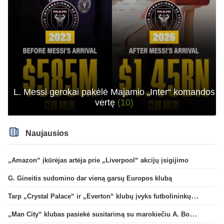
L. Messi gerokai pakėlė Majamio „Inter“ komandos
vertę
(10)
Naujausios
„Amazon“ įkūrėjas artėja prie „Liverpool“ akcijų įsigijimo
G. Gineitis sudomino dar vieną garsų Europos klubą
Tarp „Crystal Palace“ ir „Everton“ klubų įvyks futbolininkų mainai
„Man City“ klubas pasiekė susitarimą su marokiečiu A. Bouaddi