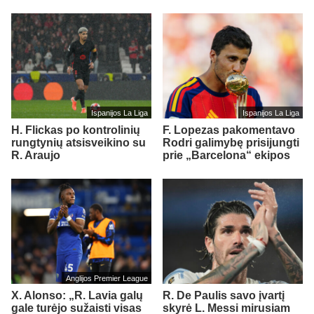
Ispanijos La Liga
Ispanijos La Liga
H. Flickas po kontrolinių
F. Lopezas pakomentavo
rungtynių atsisveikino su
Rodri galimybę prisijungti
R. Araujo
prie „Barcelona“ ekipos
Anglijos Premier League
X. Alonso: „R. Lavia galų
R. De Paulis savo įvartį
gale turėjo sužaisti visas
skyrė L. Messi mirusiam