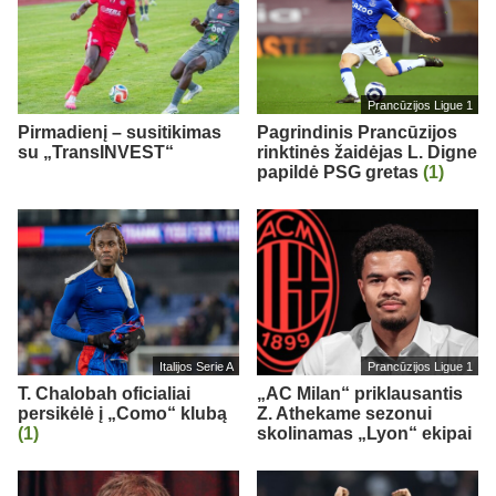
Prancūzijos Ligue 1
Pirmadienį – susitikimas
Pagrindinis Prancūzijos
su „TransINVEST“
rinktinės žaidėjas L. Digne
papildė PSG gretas
(1)
Italijos Serie A
Prancūzijos Ligue 1
T. Chalobah oficialiai
„AC Milan“ priklausantis
persikėlė į „Como“ klubą
Z. Athekame sezonui
(1)
skolinamas „Lyon“ ekipai