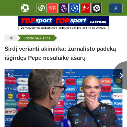
Futbolo naujienos
Širdį verianti akimirka: žurnalisto padėką
išgirdęs Pepe nesulaikė ašarų