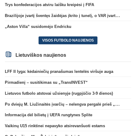
Trys konfederacijos atviru laišku kreipėsi į FIFA
Brazilijoje įvartį šventęs žaidėjas įkrito į tunelį, o VAR įvartį atšaukė
„Aston Villa“ susidomėjo Endricku
VISOS FUTBOLO NAUJIENOS
Lietuviškos naujienos
LFF II lyga: kėdainiečių pranašumas lentelės viršuje auga
Pirmadienį – susitikimas su „TransINVEST“
Lietuvos futbolo atstovai užsienyje (rugpjūčio 3-9 dienos)
Po dviejų M. Liužinaitės įvarčių – nelengva pergalė prieš „Bangą“
Informacija dėl bilietų į UEFA rungtynes Splite
Vaikinų U15 rinktinei nepavyko atsirevanšuoti estams