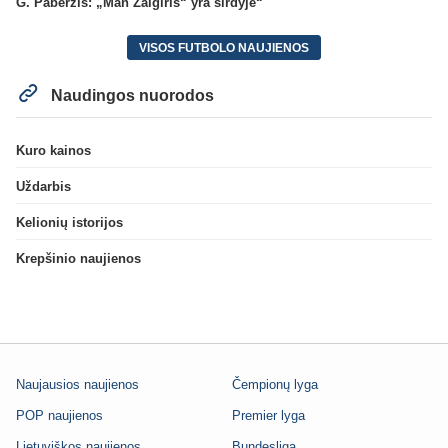
G. Paberžis: „Man Žalgiris“ yra širdyje“
VISOS FUTBOLO NAUJIENOS
Naudingos nuorodos
Kuro kainos
Uždarbis
Kelionių istorijos
Krepšinio naujienos
Naujausios naujienos
Čempionų lyga
POP naujienos
Premier lyga
Lietuviškos naujienos
Bundesliga