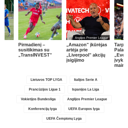
Anglijos Premier League
Ang
Pirmadienį –
„Amazon“ įkūrėjas
Tarp „
susitikimas su
artėja prie
Palace
„TransINVEST“
„Liverpool“ akcijų
„Ever
je
įsigijimo
įvyks 
maina
Lietuvos TOP LYGA
Italijos Serie A
Prancūzijos Ligue 1
Ispanijos La Liga
Vokietijos Bundesliga
Anglijos Premier League
Konferencijų lyga
UEFA Europos lyga
UEFA Čempionų Lyga