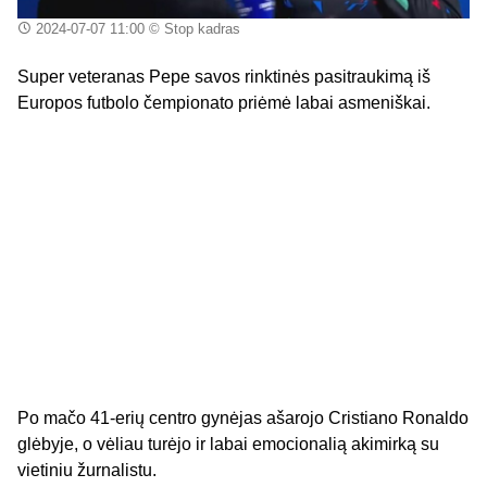
2024-07-07 11:00
© Stop kadras
Super veteranas Pepe savos rinktinės pasitraukimą iš
Europos futbolo čempionato priėmė labai asmeniškai.
Po mačo 41-erių centro gynėjas ašarojo Cristiano Ronaldo
glėbyje, o vėliau turėjo ir labai emocionalią akimirką su
vietiniu žurnalistu.