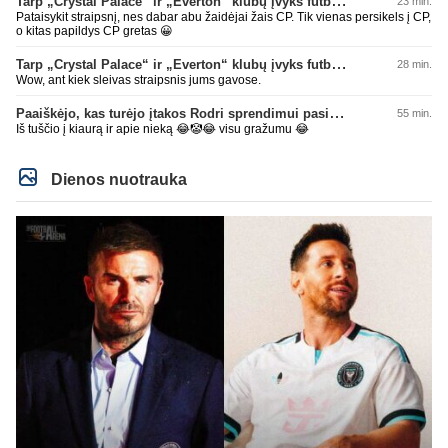
Tarp „Crystal Palace“ ir „Everton“ klubų įvyks futbolininkų mainai
23 min.
Pataisykit straipsnį, nes dabar abu žaidėjai žais CP. Tik vienas persikels į CP,
o kitas papildys CP gretas 😀
Tarp „Crystal Palace“ ir „Everton“ klubų įvyks futbolininkų mainai
28 min.
Wow, ant kiek sleivas straipsnis jums gavose.
Paaiškėjo, kas turėjo įtakos Rodri sprendimui pasirinkti Barselonos pusę
55 min.
Iš tuščio į kiaurą ir apie nieką 😂🤡😂 visu gražumu 😂
Dienos nuotrauka