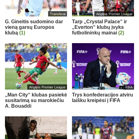
Transferai
Anglijos Premier League
G. Gineitis sudomino dar
Tarp „Crystal Palace“ ir
vieną garsų Europos
„Everton“ klubų įvyks
klubą
(1)
futbolininkų mainai
(2)
Anglijos Premier League
FIFA
„Man City“ klubas pasiekė
Trys konfederacijos atviru
susitarimą su marokiečiu
laišku kreipėsi į FIFA
A. Bouaddi