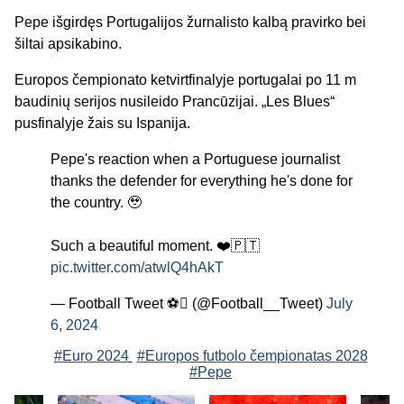
Pepe išgirdęs Portugalijos žurnalisto kalbą pravirko bei
šiltai apsikabino.
Europos čempionato ketvirtfinalyje portugalai po 11 m
baudinių serijos nusileido Prancūzijai. „Les Blues“
pusfinalyje žais su Ispanija.
Pepe's reaction when a Portuguese journalist
thanks the defender for everything he's done for
the country. 🥹
Such a beautiful moment. ❤️🇵🇹
pic.twitter.com/atwlQ4hAkT
— Football Tweet ⚽ (@Football__Tweet)
July
6, 2024
#Euro 2024
#Europos futbolo čempionatas 2028
#Pepe