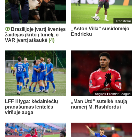
Transferai
„Aston Villa“ susidomėjo
Brazilijoje įvartį šventęs
Endricku
žaidėjas įkrito į tunelį, o
VAR įvartį atšaukė
(4)
Anglijos Premier League
LFF II lyga: kėdainiečių
„Man Utd“ suteikė naują
pranašumas lentelės
numerį M. Rashfordui
viršuje auga