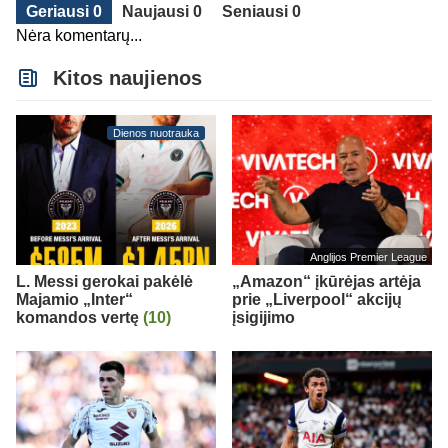
Geriausi 0
Naujausi 0
Seniausi 0
Nėra komentarų...
Kitos naujienos
Dienos nuotrauka
Anglijos Premier League
L. Messi gerokai pakėlė
„Amazon“ įkūrėjas artėja
Majamio „Inter“
prie „Liverpool“ akcijų
komandos vertę
(10)
įsigijimo