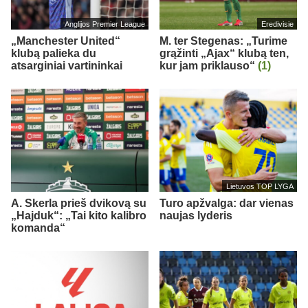
Anglijos Premier League
Eredivisie
„Manchester United“
M. ter Stegenas: „Turime
klubą palieka du
grąžinti „Ajax“ klubą ten,
atsarginiai vartininkai
kur jam priklauso“
(1)
Lietuvos TOP LYGA
A. Skerla prieš dvikovą su
Turo apžvalga: dar vienas
„Hajduk“: „Tai kito kalibro
naujas lyderis
komanda“