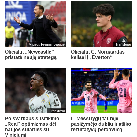
Anglijos Premier League
Transferai
Oficialu: „Newcastle“
Oficialu: C. Norgaardas
pristatė naują strategą
keliasi į „Everton“
Transferai
Po svarbaus susitikimo –
L. Messi lygų taurėje
„Real“ optimizmas dėl
pasižymėjo dubliu ir atliko
naujos sutarties su
rezultatyvų perdavimą
Viniciumi