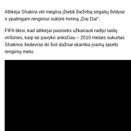
Atlikėja Shakira vėl mėgina įžiebti žiežirbą sirgalių širdyse
ir ypatingam renginiui sukūrė himną „Dai Dai“.
FIFA tikisi, kad atlikėjai pasiseks užkariauti radijo laidų
viršūnes, kaip tai pavyko anksčiau – 2010 metais sukurtas
Shakiros šedevras iki šiol dažnai skamba įvairių sporto
renginių metu.