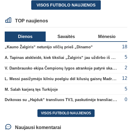
VISOS FUTBOLO NAUJIENOS
TOP naujienos
Dienos
Savaitės
Mėnesio
18
„Kauno Žalgiris“ neturėjo vilčių prieš „Dinamo“
5
A. Tapinas atskleidė, kiek tiksliai „Žalgiris“ jau uždirbo iš UEFA premijų
2
V. Dambrausko ekipa Čempionų lygos atrankoje patyrė skaudžią nesėkmę
12
L. Messi pasižymėjo kilniu poelgiu dėl kilusių gaisrų Madride
5
M. Salah karjerą tęs Turkijoje
0
Dvikovas su „Hajduk“ transliuos TV3, paskutinėje transliacijoje – nauji rekordai
VISOS FUTBOLO NAUJIENOS
Naujausi komentarai