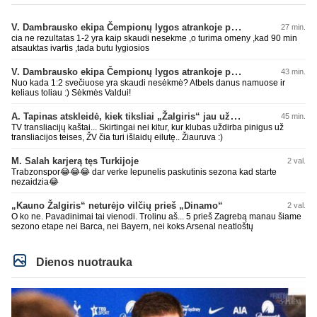
V. Dambrausko ekipa Čempionų lygos atrankoje patyrė skaudžią nesėkmę
27 min.
cia ne rezultatas 1-2 yra kaip skaudi nesekme ,o turima omeny ,kad 90 min
atsauktas ivartis ,tada butu lygiosios
V. Dambrausko ekipa Čempionų lygos atrankoje patyrė skaudžią nesėkmę
43 min.
Nuo kada 1:2 svečiuose yra skaudi nesėkmė? Atbels danus namuose ir
keliaus toliau :) Sėkmės Valdui!
A. Tapinas atskleidė, kiek tiksliai „Žalgiris“ jau uždirbo iš UEFA premijų
45 min.
TV transliacijų kaštai... Skirtingai nei kitur, kur klubas uždirba pinigus už
transliacijos teises, ŽV čia turi išlaidų eilutę.. Žiauruva :)
M. Salah karjerą tęs Turkijoje
2 val.
Trabzonspor😂😂😂 dar verke lepunelis paskutinis sezona kad starte
nezaidzia😂
„Kauno Žalgiris“ neturėjo vilčių prieš „Dinamo“
2 val.
O ko ne. Pavadinimai tai vienodi. Trolinu aš... 5 prieš Zagrebą manau šiame
sezono etape nei Barca, nei Bayern, nei koks Arsenal neatloštų
Dienos nuotrauka