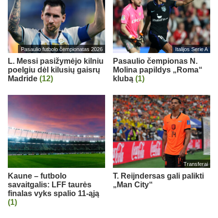
Pasaulio futbolo čempionatas 2026
Italijos Serie A
L. Messi pasižymėjo kilniu
Pasaulio čempionas N.
poelgiu dėl kilusių gaisrų
Molina papildys „Roma“
Madride
(12)
klubą
(1)
Transferai
Kaune – futbolo
T. Reijndersas gali palikti
savaitgalis: LFF taurės
„Man City“
finalas vyks spalio 11-ąją
(1)