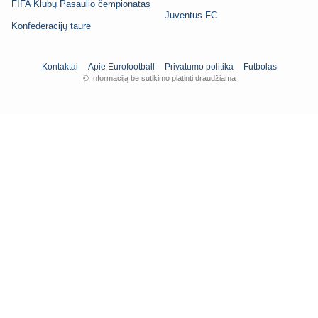
FIFA Klubų Pasaulio čempionatas
Juventus FC
Konfederacijų taurė
Kontaktai
Apie Eurofootball
Privatumo politika
Futbolas
© Informaciją be sutikimo platinti draudžiama