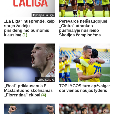
Ispanijos La Liga
„La Liga“ nusprendė, kaip
Persvaros neišsaugojusi
spręs žaidėjų
„Gintra“ atrankos
prisidengimo burnomis
pusfinalyje nusileido
klausimą
(1)
Škotijos čempionėms
Italijos Serie A
„Real“ priklausantis F.
TOPLYGOS turo apžvalga:
Mastantuono skolinamas
dar vienas naujas lyderis
„Fiorentina“ ekipai
(4)