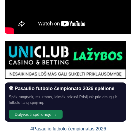
⚽ Pasaulio futbolo čempionato 2026 spėlionė
Spėk rungtynių rezultatus, laimėk prizus! Prisijunk prie draugų ir
futbolo fanų spėjimų.
Dalyvauti spėlionėje →
#Pasaulio futbolo čempionatas 2026