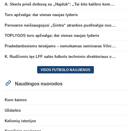
A. Skerla prieš dvikovą su „Hajduk“: „Tai kito kalibro komanda“
Turo apžvalga: dar vienas naujas lyderis
Persvaros neišsaugojusi „Gintra“ atrankos pusfinalyje nusileido Škotijos čempionėms
TOPLYGOS turo apžvalga: dar vienas naujas lyderis
Pradedantiesiems teisėjams – nemokamas seminaras Vilniuje šį penktadienį
K. Rudžionis tęs LFF salės futbolo techninio direktoriaus veiklą
VISOS FUTBOLO NAUJIENOS
Naudingos nuorodos
Kuro kainos
Uždarbis
Kelionių istorijos