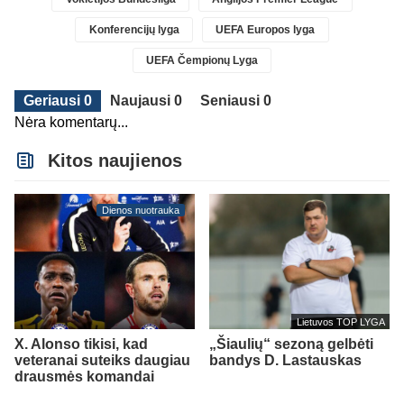
Konferencijų lyga
UEFA Europos lyga
UEFA Čempionų Lyga
Geriausi 0
Naujausi 0
Seniausi 0
Nėra komentarų...
Kitos naujienos
Dienos nuotrauka
Lietuvos TOP LYGA
X. Alonso tikisi, kad
„Šiaulių“ sezoną gelbėti
veteranai suteiks daugiau
bandys D. Lastauskas
drausmės komandai