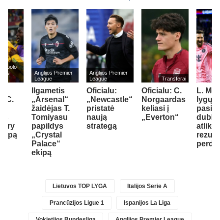
 futbolo
atas
Anglijos Premier
Anglijos Premier
League
League
Transferai
s
Ilgametis
Oficialu:
Oficialu: C.
L. Mes
s C.
„Arsenal“
„Newcastle“
Norgaardas
lygų t
yi
žaidėjas T.
pristatė
keliasi į
pasiž
dys
Tomiyasu
naują
„Everton“
dubliu
ntry
papildys
strategą
atliko
ekipą
„Crystal
rezult
Palace“
perda
ekipą
Lietuvos TOP LYGA
Italijos Serie A
Prancūzijos Ligue 1
Ispanijos La Liga
Vokietijos Bundesliga
Anglijos Premier League