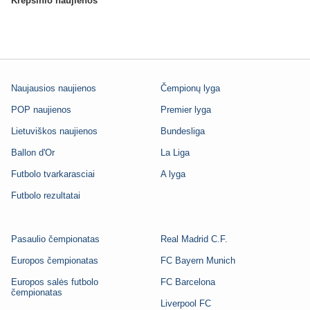
Krepšinio naujienos
Naujausios naujienos
Čempionų lyga
POP naujienos
Premier lyga
Lietuviškos naujienos
Bundesliga
Ballon d'Or
La Liga
Futbolo tvarkarasciai
A lyga
Futbolo rezultatai
Pasaulio čempionatas
Real Madrid C.F.
Europos čempionatas
FC Bayern Munich
Europos salės futbolo
FC Barcelona
čempionatas
Liverpool FC