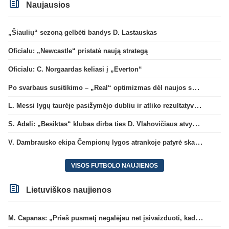
Naujausios
„Šiaulių“ sezoną gelbėti bandys D. Lastauskas
Oficialu: „Newcastle“ pristatė naują strategą
Oficialu: C. Norgaardas keliasi į „Everton“
Po svarbaus susitikimo – „Real“ optimizmas dėl naujos sutarties su Viniciumi
L. Messi lygų taurėje pasižymėjo dubliu ir atliko rezultatyvų perdavimą
S. Adali: „Besiktas“ klubas dirba ties D. Vlahovičiaus atvykimu“
V. Dambrausko ekipa Čempionų lygos atrankoje patyrė skaudžią nesėkmę
VISOS FUTBOLO NAUJIENOS
Lietuviškos naujienos
M. Capanas: „Prieš pusmetį negalėjau net įsivaizduoti, kad žaisime prieš „Hajduk“