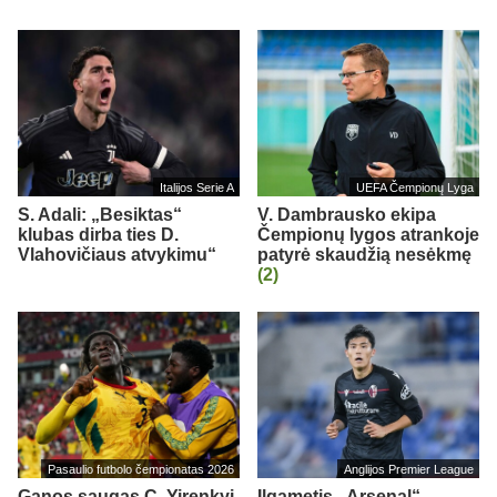
Italijos Serie A
UEFA Čempionų Lyga
S. Adali: „Besiktas“
V. Dambrausko ekipa
klubas dirba ties D.
Čempionų lygos atrankoje
Vlahovičiaus atvykimu“
patyrė skaudžią nesėkmę
(2)
Pasaulio futbolo čempionatas 2026
Anglijos Premier League
Ganos saugas C. Yirenkyi
Ilgametis „Arsenal“