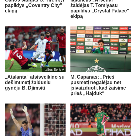
papildys „Coventry City“
žaidėjas T. Tomiyasu
ekipą
papildys „Crystal Palace“
ekipą
Italijos Serie A
„Atalanta“ atsisveikino su
M. Capanas: „Prieš
dešimtmetį žaidusiu
pusmetį negalėjau net
gynėju B. Djimsiti
įsivaizduoti, kad žaisime
prieš „Hajduk“