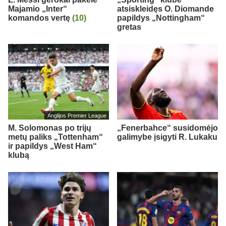
Majamio „Inter“
atsiskleidęs O. Diomande
komandos vertę
(10)
papildys „Nottingham“
gretas
Anglijos Premier League
M. Solomonas po trijų
„Fenerbahce“ susidomėjo
metų paliks „Tottenham“
galimybe įsigyti R. Lukaku
ir papildys „West Ham“
klubą