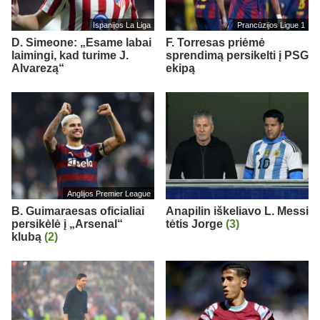
Ispanijos La Liga
Prancūzijos Ligue 1
D. Simeone: „Esame labai
F. Torresas priėmė
laimingi, kad turime J.
sprendimą persikelti į PSG
Alvarezą“
ekipą
Anglijos Premier League
B. Guimaraesas oficialiai
Anapilin iškeliavo L. Messi
persikėlė į „Arsenal“
tėtis Jorge
(3)
klubą
(2)