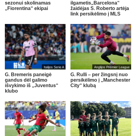
sezonui skolinamas
ilgametis„Barcelona“
„Fiorentina“ ekipai
žaidėjas S. Roberto artėja
link persikėlimo į MLS
Italijos Serie A
Anglijos Premier League
G. Bremeris paneigė
G. Rulli – per žingsnį nuo
gandus dėl galimo
persikėlimo į „Manchester
išvykimo iš „Juventus“
City“ klubą
klubo