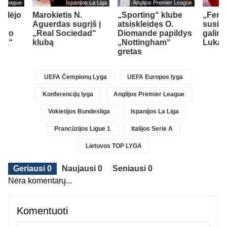
er League
Ispanijos La Liga
Anglijos Premier League
ailėjo
Marokietis N.
„Sporting“ klube
„Fene
Aguerdas sugrįš į
atsiskleidęs O.
susid
savo
„Real Sociedad“
Diomande papildys
galimy
sea“
klubą
„Nottingham“
Lukak
gretas
UEFA Čempionų Lyga
UEFA Europos lyga
Konferencijų lyga
Anglijos Premier League
Vokietijos Bundesliga
Ispanijos La Liga
Prancūzijos Ligue 1
Italijos Serie A
Lietuvos TOP LYGA
Geriausi 0
Naujausi 0
Seniausi 0
Nėra komentarų...
Komentuoti