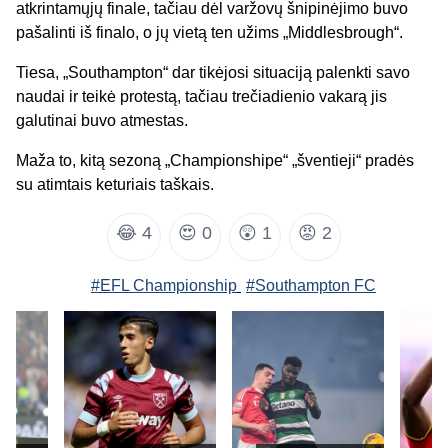
atkrintamųjų finale, tačiau dėl varžovų šnipinėjimo buvo
pašalinti iš finalo, o jų vietą ten užims „Middlesbrough“.
Tiesa, „Southampton“ dar tikėjosi situaciją palenkti savo
naudai ir teikė protestą, tačiau trečiadienio vakarą jis
galutinai buvo atmestas.
Maža to, kitą sezoną „Championshipe“ „šventieji“ pradės
su atimtais keturiais taškais.
😂
4
😍
0
😲
1
😡
2
#EFL Championship
#Southampton FC