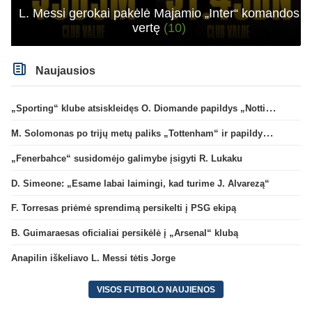
L. Messi gerokai pakėlė Majamio „Inter“ komandos
vertę
(10)
Naujausios
„Sporting“ klube atsiskleidęs O. Diomande papildys „Nottingham“ gretas
M. Solomonas po trijų metų paliks „Tottenham“ ir papildys „West Ham“ klubą
„Fenerbahce“ susidomėjo galimybe įsigyti R. Lukaku
D. Simeone: „Esame labai laimingi, kad turime J. Alvarezą“
F. Torresas priėmė sprendimą persikelti į PSG ekipą
B. Guimaraesas oficialiai persikėlė į „Arsenal“ klubą
Anapilin iškeliavo L. Messi tėtis Jorge
VISOS FUTBOLO NAUJIENOS