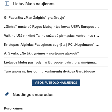
Lietuviškos naujienos
G. Paberžis: „Man Žalgiris“ yra širdyje“
„Gintra“ nustelbė Rygos klubą ir tęs kovas UEFA Europos taurės atrankoje
Vaikinų U15 rinktinė Taline sužaidė pirmąsias kontrolines rungtynes
Kristupas–Algirdas Padegimas sugrįžta į FC „Hegelmann” B sudėtį
A. Skerla: „Ne tik gynėmės – norėjome atakuoti“
Lietuvos klubų pasirodymai Europoje: patirti pralaimėjimai Kroatijos atstovams
Turo anonsas: tiesioginių konkurentų dvikova Gargžduose
VISOS FUTBOLO NAUJIENOS
Naudingos nuorodos
Kuro kainos