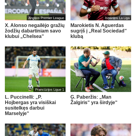
Anglijos Premier League
Ispanijos La Liga
X. Alonso negailėjo gražių
Marokietis N. Aguerdas
žodžių dabartiniam savo
sugrįš į „Real Sociedad“
klubui „Chelsea“
klubą
Prancūzijos Ligue 1
L. Puccinelli: „P.
G. Paberžis: „Man
Hojbergas yra visiškai
Žalgiris“ yra širdyje“
susitelkęs darbui
Marselyje“