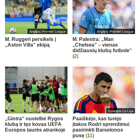
Anglijos Premier League
Anglijos Premier League
M. Ruggeri persikels į
M. Palestra: „Man
„Aston Villa“ ekipą
„Chelsea“ – vienas
didžiausių klubų futbole“
(2)
Ispanijos La Liga
„Gintra“ nustelbė Rygos
Paaiškėjo, kas turėjo
klubą ir tęs kovas UEFA
įtakos Rodri sprendimui
Europos taurės atrankoje
pasirinkti Barselonos
pusę
(11)