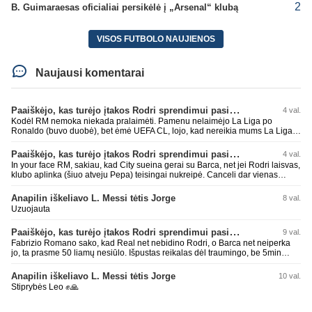
2
B. Guimaraesas oficialiai persikėlė į „Arsenal“ klubą
VISOS FUTBOLO NAUJIENOS
Naujausi komentarai
Paaiškėjo, kas turėjo įtakos Rodri sprendimui pasirinkti Barselonos pusę
4 val.
Kodėl RM nemoka niekada pralaimėti. Pamenu nelaimėjo La Liga po
Ronaldo (buvo duobė), bet ėmė UEFA CL, lojo, kad nereikia mums La Liga,
kaip n metų nepasisekė laimėti dar tada Benzema lyg užmetė, kad nori
laimėti La Liga. Dabar vėl gavo nuo Barcos ir Rodri ateina ne pas juos, vėl
Paaiškėjo, kas turėjo įtakos Rodri sprendimui pasirinkti Barselonos pusę
4 val.
nereikia mums jo, senas ir t.t. Gal davai vyriškai priimkit tuos pralaimėjimus
In your face RM, sakiau, kad City sueina gerai su Barca, net jei Rodri laisvas,
be kvailų nereikia, nenorim ir t.t.
klubo aplinka (šiuo atveju Pepa) teisingai nukreipė. Canceli dar vienas
buves Rodri bendraklubis, bus įdomus sezonas. Abu apsipirko neblogai.
Super
Anapilin iškeliavo L. Messi tėtis Jorge
8 val.
Uzuojauta
Paaiškėjo, kas turėjo įtakos Rodri sprendimui pasirinkti Barselonos pusę
9 val.
Fabrizio Romano sako, kad Real net nebidino Rodri, o Barca net neiperka
jo, ta prasme 50 liamų nesiūlo. Išpustas reikalas dėl traumingo, be 5min
dieduko.
Anapilin iškeliavo L. Messi tėtis Jorge
10 val.
Stiprybės Leo ✊🙏