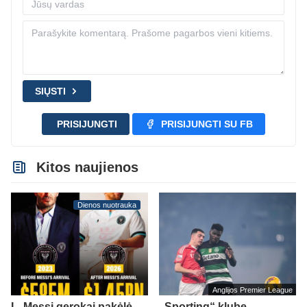
SIŲSTI
PRISIJUNGTI
PRISIJUNGTI SU FB
Kitos naujienos
Dienos nuotrauka
Anglijos Premier League
L. Messi gerokai pakėlė
„Sporting“ klube