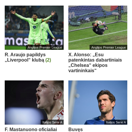
Anglijos Premier League
Anglijos Premier League
R. Araujo papildys
X. Alonso: „Esu
„Liverpool“ klubą
(2)
patenkintas dabartiniais
„Chelsea“ ekipos
vartininkais“
Italijos Serie A
Italijos Serie A
F. Mastanuono oficialiai
Buvęs