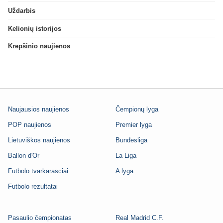
Uždarbis
Kelionių istorijos
Krepšinio naujienos
Naujausios naujienos
Čempionų lyga
POP naujienos
Premier lyga
Lietuviškos naujienos
Bundesliga
Ballon d'Or
La Liga
Futbolo tvarkarasciai
A lyga
Futbolo rezultatai
Pasaulio čempionatas
Real Madrid C.F.