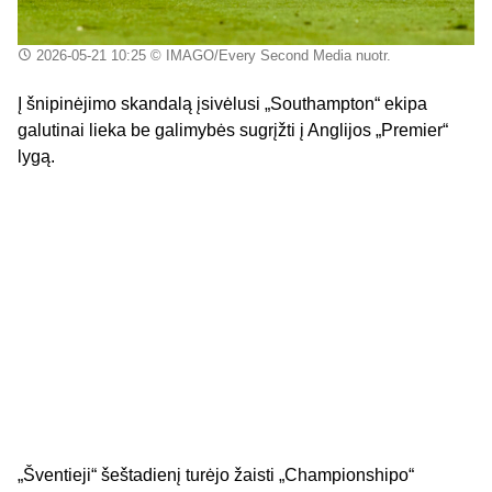
2026-05-21 10:25
© IMAGO/Every Second Media nuotr.
Į šnipinėjimo skandalą įsivėlusi „Southampton“ ekipa
galutinai lieka be galimybės sugrįžti į Anglijos „Premier“
lygą.
„Šventieji“ šeštadienį turėjo žaisti „Championshipo“