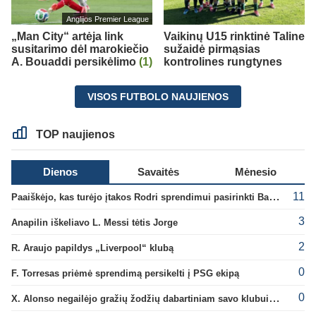
Anglijos Premier League
„Man City“ artėja link
Vaikinų U15 rinktinė Taline
susitarimo dėl marokiečio
sužaidė pirmąsias
A. Bouaddi persikėlimo
(1)
kontrolines rungtynes
VISOS FUTBOLO NAUJIENOS
TOP naujienos
Dienos
Savaitės
Mėnesio
11
Paaiškėjo, kas turėjo įtakos Rodri sprendimui pasirinkti Barselonos pusę
3
Anapilin iškeliavo L. Messi tėtis Jorge
2
R. Araujo papildys „Liverpool“ klubą
0
F. Torresas priėmė sprendimą persikelti į PSG ekipą
0
X. Alonso negailėjo gražių žodžių dabartiniam savo klubui „Chelsea“