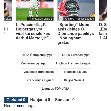
s La Liga
Prancūzijos Ligue 1
Anglijos Premier League
L. Puccinelli: „P.
„Sporting“ klube
D. Si
įš į
Hojbergas yra
atsiskleidęs O.
„Esam
ad“
visiškai susitelkęs
Diomande papildys
laimin
darbui Marselyje“
„Nottingham“
J. Alv
gretas
UEFA Čempionų Lyga
UEFA Europos lyga
Konferencijų lyga
Anglijos Premier League
Vokietijos Bundesliga
Ispanijos La Liga
Prancūzijos Ligue 1
Italijos Serie A
Lietuvos TOP LYGA
Geriausi 0
Naujausi 0
Seniausi 0
Nėra komentarų...