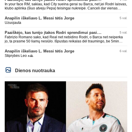
nereikia mums jo, senas ir t.t. Gal davai vyriškai priimkit tuos pralaimėjimus
In your face RM, sakiau, kad City sueina gerai su Barca, net jei Rodri laisvas,
be kvailų nereikia, nenorim ir t.t.
klubo aplinka (šiuo atveju Pepa) teisingai nukreipė. Canceli dar vienas
buves Rodri bendraklubis, bus įdomus sezonas. Abu apsipirko neblogai.
Super
Anapilin iškeliavo L. Messi tėtis Jorge
5 val.
Uzuojauta
Paaiškėjo, kas turėjo įtakos Rodri sprendimui pasirinkti Barselonos pusę
5 val.
Fabrizio Romano sako, kad Real net nebidino Rodri, o Barca net neiperka
jo, ta prasme 50 liamų nesiūlo. Išpustas reikalas dėl traumingo, be 5min
dieduko.
Anapilin iškeliavo L. Messi tėtis Jorge
6 val.
Stiprybės Leo ✊🙏
Dienos nuotrauka