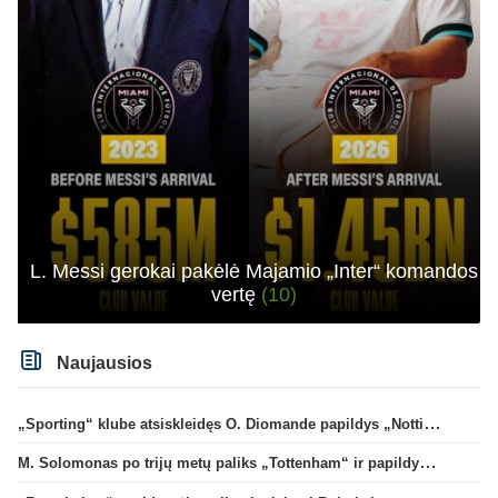
L. Messi gerokai pakėlė Majamio „Inter“ komandos
vertę
(10)
Naujausios
„Sporting“ klube atsiskleidęs O. Diomande papildys „Nottingham“ gretas
M. Solomonas po trijų metų paliks „Tottenham“ ir papildys „West Ham“ klubą