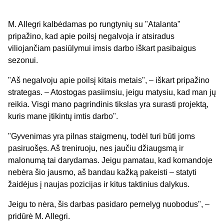
M. Allegri kalbėdamas po rungtynių su "Atalanta"
pripažino, kad apie poilsį negalvoja ir atsiradus
viliojančiam pasiūlymui imsis darbo iškart pasibaigus
sezonui.
"Aš negalvoju apie poilsį kitais metais", – iškart pripažino
strategas. – Atostogas pasiimsiu, jeigu matysiu, kad man jų
reikia. Visgi mano pagrindinis tikslas yra surasti projektą,
kuris mane įtikintų imtis darbo".
"Gyvenimas yra pilnas staigmenų, todėl turi būti joms
pasiruošęs. Aš treniruoju, nes jaučiu džiaugsmą ir
malonumą tai darydamas. Jeigu pamatau, kad komandoje
nebėra šio jausmo, aš bandau kažką pakeisti – statyti
žaidėjus į naujas pozicijas ir kitus taktinius dalykus.
Jeigu to nėra, šis darbas pasidaro pernelyg nuobodus", –
pridūrė M. Allegri.