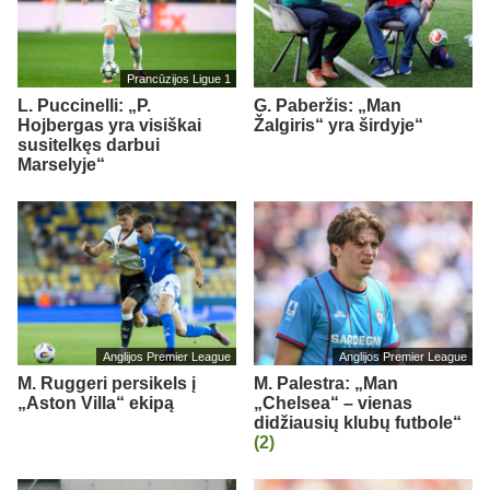
Prancūzijos Ligue 1
L. Puccinelli: „P.
G. Paberžis: „Man
Hojbergas yra visiškai
Žalgiris“ yra širdyje“
susitelkęs darbui
Marselyje“
Anglijos Premier League
Anglijos Premier League
M. Ruggeri persikels į
M. Palestra: „Man
„Aston Villa“ ekipą
„Chelsea“ – vienas
didžiausių klubų futbole“
(2)