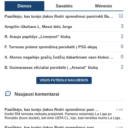
Dienos
Savaitės
Mėnesio
11
Paaiškėjo, kas turėjo įtakos Rodri sprendimui pasirinkti Barselonos pusę
3
Anapilin iškeliavo L. Messi tėtis Jorge
2
R. Araujo papildys „Liverpool“ klubą
0
F. Torresas priėmė sprendimą persikelti į PSG ekipą
0
X. Alonso negailėjo gražių žodžių dabartiniam savo klubui „Chelsea“
2
B. Guimaraesas oficialiai persikėlė į „Arsenal“ klubą
VISOS FUTBOLO NAUJIENOS
Naujausi komentarai
Paaiškėjo, kas turėjo įtakos Rodri sprendimui pasirinkti Barselonos pusę
1 val.
Kodėl RM nemoka niekada pralaimėti. Pamenu nelaimėjo La Liga po
Ronaldo (buvo duobė), bet ėmė UEFA CL, lojo, kad nereikia mums La Liga,
kaip n metų nepasisekė laimėti dar tada Benzema lyg užmetė, kad nori
laimėti La Liga. Dabar vėl gavo nuo Barcos ir Rodri ateina ne pas juos, vėl
Paaiškėjo, kas turėjo įtakos Rodri sprendimui pasirinkti Barselonos pusę
1 val.