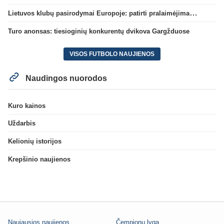
Lietuvos klubų pasirodymai Europoje: patirti pralaimėjimai Kroatijos atstovams
Turo anonsas: tiesioginių konkurentų dvikova Gargžduose
VISOS FUTBOLO NAUJIENOS
Naudingos nuorodos
Kuro kainos
Uždarbis
Kelionių istorijos
Krepšinio naujienos
Naujausios naujienos
Čempionų lyga