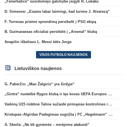
„Fenerbahce“ susidomėjo galimybe įsigyti R. Lukaku
D. Simeone: „Esame labai laimingi, kad turime J. Alvarezą“
F. Torresas priėmė sprendimą persikelti į PSG ekipą
B. Guimaraesas oficialiai persikėlė į „Arsenal“ klubą
Anapilin iškeliavo L. Messi tėtis Jorge
VISOS FUTBOLO NAUJIENOS
Lietuviškos naujienos
G. Paberžis: „Man Žalgiris“ yra širdyje“
„Gintra“ nustelbė Rygos klubą ir tęs kovas UEFA Europos taurės atrankoje
Vaikinų U15 rinktinė Taline sužaidė pirmąsias kontrolines rungtynes
Kristupas–Algirdas Padegimas sugrįžta į FC „Hegelmann” B sudėtį
A. Skerla: „Ne tik gynėmės – norėjome atakuoti“