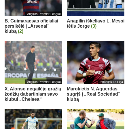
Anglijos Premier League
B. Guimaraesas oficialiai
Anapilin iškeliavo L. Messi
persikėlė į „Arsenal“
tėtis Jorge
(3)
klubą
(2)
Anglijos Premier League
Ispanijos La Liga
X. Alonso negailėjo gražių
Marokietis N. Aguerdas
žodžių dabartiniam savo
sugrįš į „Real Sociedad“
klubui „Chelsea“
klubą