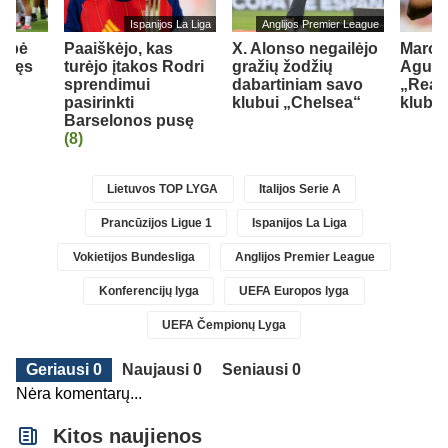
Ispanijos La Liga
Anglijos Premier League
elbė
Paaiškėjo, kas
X. Alonso negailėjo
Maroki
r tęs
turėjo įtakos Rodri
gražių žodžių
Aguerd
sprendimui
dabartiniam savo
„Real
ės
pasirinkti
klubui „Chelsea“
klubą
Barselonos pusę
(8)
Lietuvos TOP LYGA
Italijos Serie A
Prancūzijos Ligue 1
Ispanijos La Liga
Vokietijos Bundesliga
Anglijos Premier League
Konferencijų lyga
UEFA Europos lyga
UEFA Čempionų Lyga
Geriausi 0
Naujausi 0
Seniausi 0
Nėra komentarų...
Kitos naujienos