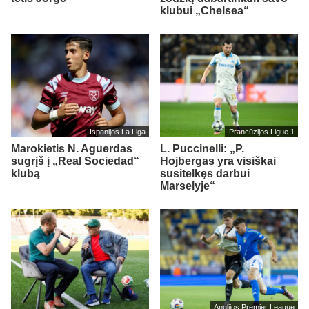
klubui „Chelsea“
Ispanijos La Liga
Prancūzijos Ligue 1
Marokietis N. Aguerdas
L. Puccinelli: „P.
sugrįš į „Real Sociedad“
Hojbergas yra visiškai
klubą
susitelkęs darbui
Marselyje“
Anglijos Premier League