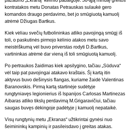
pažadino „Ekraną“ kėlinio pabaigoje. 36-ąją minutę greitos
kontratakos metu Donatas Petrauskas sulaukė gero
komandos draugo perdavimo, bet jo smūgiuotą kamuolį
atrėmė Džiugas Bartkus.
Kiek vėliau svečių futbolininkas atliko pavojingą smūgį iš
toli, o paskutinės pirmojo kėlinio atakos metu savo
meistriškumą vėl buvo priverstas rodyti D.Bartkus,
vartininkas atrėmė dar vieną iš toli smūgiuotą kamuolį.
Po pertraukos žaidimas kiek apsilygino, tačiau „Sūduva“
vėl taip pat pavojingai atakavo kraštais. Šį kartą itin
aktyvus buvo dešinysis flangas, kuriame žaidė Valentinas
Baranovskis. Pirmą kartą startinėje sudėtyje
rungtyniavęs legionierius iš Ispanijos Carlosas Martinezas
Aibaras atliko tikslų perdavimą M.Grigaravičiui, tačiau
saugas buvęs dėkingoje padėtyje į kamuolį nepataikė.
Visų rungtynių metu „Ekranas“ užtikrintai gynėsi nuo
šeimininkų kampinių ir pasileisdavo į greitas atakas.