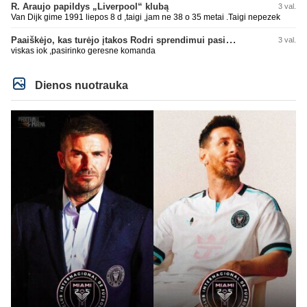
Real turi ir geresnių opcijų, Mauras viską sustatys į vietas. Jeigu jis iš tikro
R. Araujo papildys „Liverpool“ klubą
3 val.
būtų buvęs reikalingas, Perezas būtų ir pasiėmęs seniai. Beja ir ManCity, ne
Van Dijk gime 1991 liepos 8 d ,taigi ,jam ne 38 o 35 metai .Taigi nepezek
šiaip sau paleidžia jį. Sėkmės jam Barcoje, galės su savo korešais iš
rinktinės kartu pažaisti karjeros saulėlydyje.
Paaiškėjo, kas turėjo įtakos Rodri sprendimui pasirinkti Barselonos pusę
3 val.
viskas iok ,pasirinko geresne komanda
Dienos nuotrauka