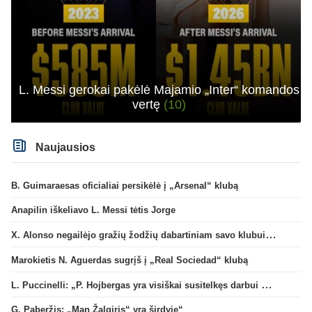
L. Messi gerokai pakėlė Majamio „Inter“ komandos
vertę
(10)
Naujausios
B. Guimaraesas oficialiai persikėlė į „Arsenal“ klubą
Anapilin iškeliavo L. Messi tėtis Jorge
X. Alonso negailėjo gražių žodžių dabartiniam savo klubui „Chelsea“
Marokietis N. Aguerdas sugrįš į „Real Sociedad“ klubą
L. Puccinelli: „P. Hojbergas yra visiškai susitelkęs darbui Marselyje“
G. Paberžis: „Man Žalgiris“ yra širdyje“