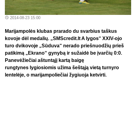
2014-08-23 15:00
Marijampolės klubas prarado du svarbius taškus
kovoje dėl medalių. „SMScredit.lt A lygos“ XXIV-ojo
turo dvikovoje „Sūduva“ nerado priešnuodžių prieš
patikimą „Ekrano“ gynybą ir sužaidė be įvarčių 0:0.
Panevėžiečiai aštuntąjį kartą baigę
rungtynes lygiosiomis užima šeštąją vietą turnyro
lentelėje, o marijampoliečiai žygiuoja ketvirti.