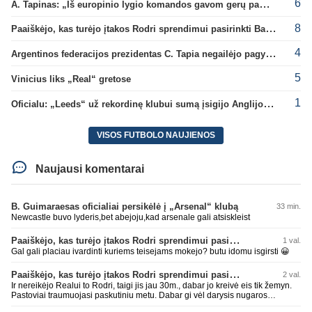
6
A. Tapinas: „Iš europinio lygio komandos gavom gerų pamokų“
8
Paaiškėjo, kas turėjo įtakos Rodri sprendimui pasirinkti Barselonos pusę
4
Argentinos federacijos prezidentas C. Tapia negailėjo pagyrų G. Infantino
5
Vinicius liks „Real“ gretose
1
Oficialu: „Leeds“ už rekordinę klubui sumą įsigijo Anglijos rinktinės vartininką
VISOS FUTBOLO NAUJIENOS
Naujausi komentarai
B. Guimaraesas oficialiai persikėlė į „Arsenal“ klubą
33 min.
Newcastle buvo lyderis,bet abejoju,kad arsenale gali atsiskleist
Paaiškėjo, kas turėjo įtakos Rodri sprendimui pasirinkti Barselonos pusę
1 val.
Gal gali placiau ivardinti kuriems teisejams mokejo? butu idomu isgirsti 😀
Paaiškėjo, kas turėjo įtakos Rodri sprendimui pasirinkti Barselonos pusę
2 val.
Ir nereikėjo Realui to Rodri, taigi jis jau 30m., dabar jo kreivė eis tik žemyn.
Pastoviai traumuojasi paskutiniu metu. Dabar gi vėl darysis nugaros
operaciją, tai kada grįš į aikštę? Po pusės metų? Ne ne ačiū. Viskas gerai,