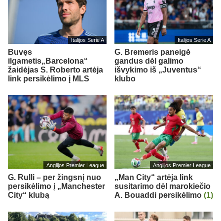
Italijos Serie A
Italijos Serie A
Buvęs
G. Bremeris paneigė
ilgametis„Barcelona“
gandus dėl galimo
žaidėjas S. Roberto artėja
išvykimo iš „Juventus“
link persikėlimo į MLS
klubo
Anglijos Premier League
Anglijos Premier League
G. Rulli – per žingsnį nuo
„Man City“ artėja link
persikėlimo į „Manchester
susitarimo dėl marokiečio
City“ klubą
A. Bouaddi persikėlimo
(1)