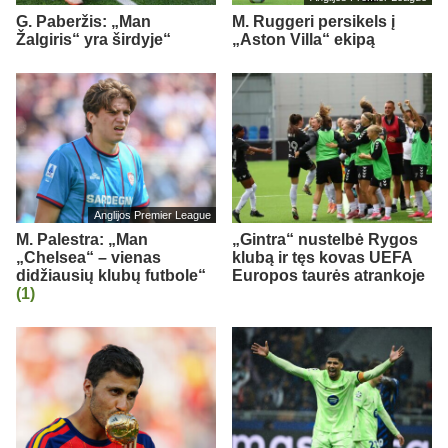
G. Paberžis: „Man
M. Ruggeri persikels į
Žalgiris“ yra širdyje“
„Aston Villa“ ekipą
Anglijos Premier League
M. Palestra: „Man
„Gintra“ nustelbė Rygos
„Chelsea“ – vienas
klubą ir tęs kovas UEFA
didžiausių klubų futbole“
Europos taurės atrankoje
(1)