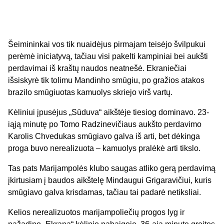
Šeimininkai vos tik nuaidėjus pirmajam teisėjo švilpukui
perėmė iniciatyvą, tačiau visi pakelti kampiniai bei aukšti
perdavimai iš kraštų naudos neatnešė. Ekraniečiai
išsiskyrė tik tolimu Mandinho smūgiu, po gražios atakos
brazilo smūgiuotas kamuolys skriejo virš vartų.
Kėliniui įpusėjus „Sūduva“ aikštėje tiesiog dominavo. 23-
iąją minutę po Tomo Radzinevičiaus aukšto perdavimo
Karolis Chvedukas smūgiavo galva iš arti, bet dėkinga
proga buvo nerealizuota – kamuolys pralėkė arti tikslo.
Tas pats Marijampolės klubo saugas atliko gerą perdavimą
įkirtusiam į baudos aikštelę Mindaugui Grigaravičiui, kuris
smūgiavo galva krisdamas, tačiau tai padarė netiksliai.
Kelios nerealizuotos marijampoliečių progos lyg ir