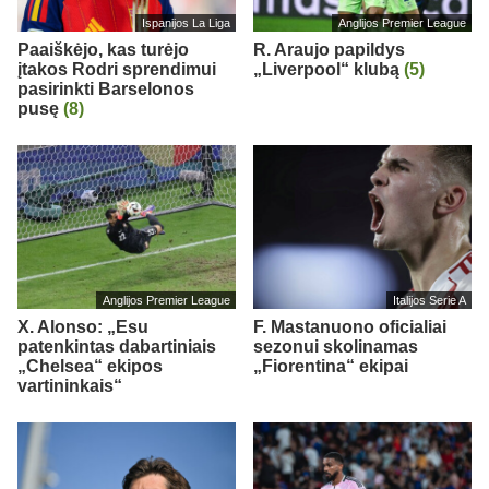
Ispanijos La Liga
Anglijos Premier League
Paaiškėjo, kas turėjo
R. Araujo papildys
įtakos Rodri sprendimui
„Liverpool“ klubą
(5)
pasirinkti Barselonos
pusę
(8)
Anglijos Premier League
Italijos Serie A
X. Alonso: „Esu
F. Mastanuono oficialiai
patenkintas dabartiniais
sezonui skolinamas
„Chelsea“ ekipos
„Fiorentina“ ekipai
vartininkais“