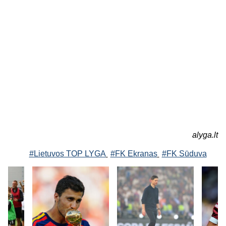
alyga.lt
#Lietuvos TOP LYGA
#FK Ekranas
#FK Sūduva