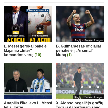
Dienos nuotrauka
Anglijos Premier League
L. Messi gerokai pakėlė
B. Guimaraesas oficialiai
Majamio „Inter“
persikėlė į „Arsenal“
komandos vertę
(10)
klubą
(1)
Anglijos Premier League
Anapilin iškeliavo L. Messi
X. Alonso negailėjo gražių
tėtis Jorge
žodžių dabartiniam savo