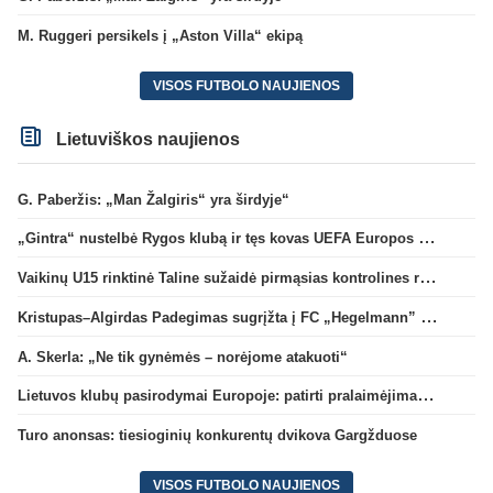
M. Ruggeri persikels į „Aston Villa“ ekipą
VISOS FUTBOLO NAUJIENOS
Lietuviškos naujienos
G. Paberžis: „Man Žalgiris“ yra širdyje“
„Gintra“ nustelbė Rygos klubą ir tęs kovas UEFA Europos taurės atrankoje
Vaikinų U15 rinktinė Taline sužaidė pirmąsias kontrolines rungtynes
Kristupas–Algirdas Padegimas sugrįžta į FC „Hegelmann” B sudėtį
A. Skerla: „Ne tik gynėmės – norėjome atakuoti“
Lietuvos klubų pasirodymai Europoje: patirti pralaimėjimai Kroatijos atstovams
Turo anonsas: tiesioginių konkurentų dvikova Gargžduose
VISOS FUTBOLO NAUJIENOS