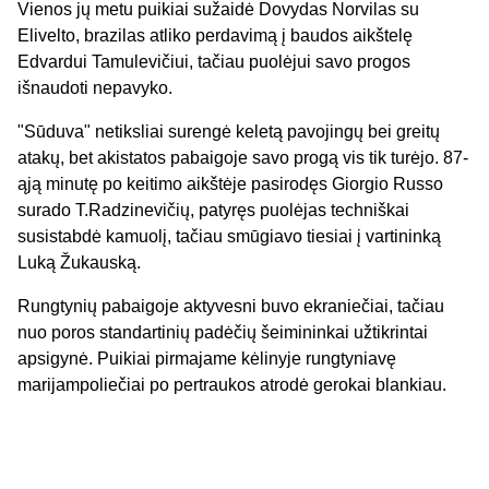
Vienos jų metu puikiai sužaidė Dovydas Norvilas su
Elivelto, brazilas atliko perdavimą į baudos aikštelę
Edvardui Tamulevičiui, tačiau puolėjui savo progos
išnaudoti nepavyko.
"Sūduva" netiksliai surengė keletą pavojingų bei greitų
atakų, bet akistatos pabaigoje savo progą vis tik turėjo. 87-
ąją minutę po keitimo aikštėje pasirodęs Giorgio Russo
surado T.Radzinevičių, patyręs puolėjas techniškai
susistabdė kamuolį, tačiau smūgiavo tiesiai į vartininką
Luką Žukauską.
Rungtynių pabaigoje aktyvesni buvo ekraniečiai, tačiau
nuo poros standartinių padėčių šeimininkai užtikrintai
apsigynė. Puikiai pirmajame kėlinyje rungtyniavę
marijampoliečiai po pertraukos atrodė gerokai blankiau.