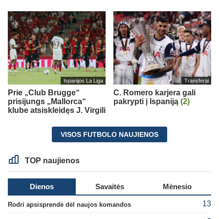
Ispanijos La Liga
Transferai
Prie „Club Brugge“
C. Romero karjera gali
prisijungs „Mallorca“
pakrypti į Ispaniją
(2)
klube atsiskleidęs J. Virgili
VISOS FUTBOLO NAUJIENOS
TOP naujienos
Dienos
Savaitės
Mėnesio
13
Rodri apsisprendė dėl naujos komandos