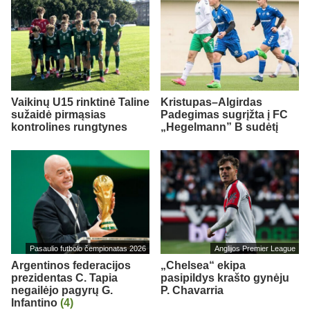
Vaikinų U15 rinktinė Taline
Kristupas–Algirdas
sužaidė pirmąsias
Padegimas sugrįžta į FC
kontrolines rungtynes
„Hegelmann” B sudėtį
Pasaulio futbolo čempionatas 2026
Anglijos Premier League
Argentinos federacijos
„Chelsea“ ekipa
prezidentas C. Tapia
pasipildys krašto gynėju
negailėjo pagyrų G.
P. Chavarria
Infantino
(4)