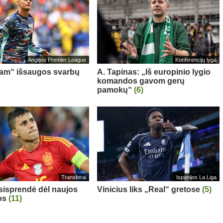
Anglijos Premier League
Konferencijų lyga
am“ išsaugos svarbų
A. Tapinas: „Iš europinio lygio
komandos gavom gerų
pamokų“
(6)
Transferai
Ispanijos La Liga
sisprendė dėl naujos
Vinicius liks „Real“ gretose
(5)
os
(11)