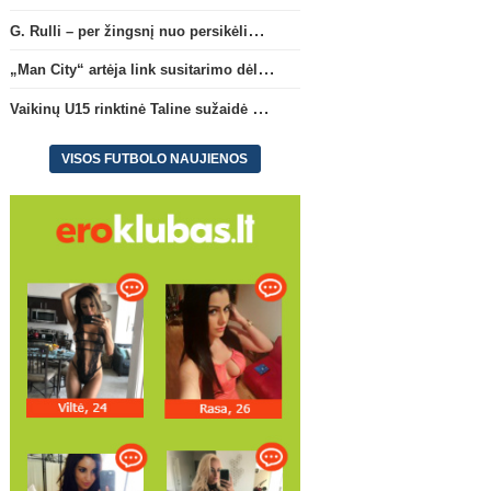
G. Rulli – per žingsnį nuo persikėlimo į „Manchester City“ klubą
„Man City“ artėja link susitarimo dėl marokiečio A. Bouaddi persikėlimo
Vaikinų U15 rinktinė Taline sužaidė pirmąsias kontrolines rungtynes
VISOS FUTBOLO NAUJIENOS