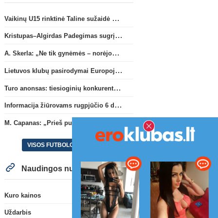
Vaikinų U15 rinktinė Taline sužaidė pirmąsias kontrolines rungtynes
Kristupas–Algirdas Padegimas sugrįžta į FC „Hegelmann” B sudėtį
A. Skerla: „Ne tik gynėmės – norėjome atakuoti“
Lietuvos klubų pasirodymai Europoje: patirti pralaimėjimai Kroatijos atstovams
Turo anonsas: tiesioginių konkurentų dvikova Gargžduose
Informacija žiūrovams rugpjūčio 6 d. UEFA rungtynėms
M. Capanas: „Prieš pusmetį negalėjau net įsivaizduoti, kad žaisime prieš „Hajduk“
VISOS FUTBOLO NAUJIENOS
Naudingos nuorodos
Kuro kainos
Uždarbis