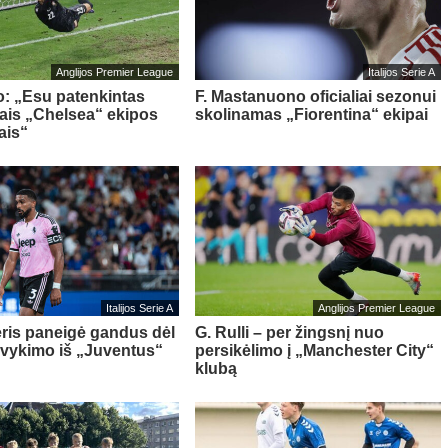
Anglijos Premier League
Italijos Serie A
o: „Esu patenkintas
F. Mastanuono oficialiai sezonui
iais „Chelsea“ ekipos
skolinamas „Fiorentina“ ekipai
ais“
Italijos Serie A
Anglijos Premier League
ris paneigė gandus dėl
G. Rulli – per žingsnį nuo
švykimo iš „Juventus“
persikėlimo į „Manchester City“
klubą