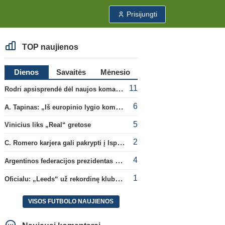
Prisijungti
TOP naujienos
Dienos
Savaitės
Mėnesio
11
Rodri apsisprendė dėl naujos komandos
6
A. Tapinas: „Iš europinio lygio komandos gavom gerų pamokų“
5
Vinicius liks „Real“ gretose
2
C. Romero karjera gali pakrypti į Ispaniją
4
Argentinos federacijos prezidentas C. Tapia negailėjo pagyrų G. Infantino
1
Oficialu: „Leeds“ už rekordinę klubui sumą įsigijo Anglijos rinktinės vartininką
VISOS FUTBOLO NAUJIENOS