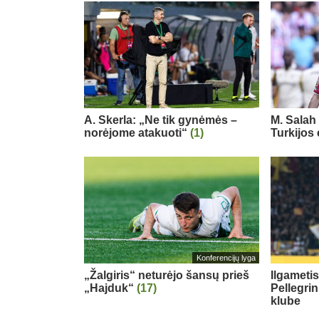
A. Skerla: „Ne tik gynėmės –
M. Salah 
norėjome atakuoti“
(1)
Turkijos
Konferencijų lyga
„Žalgiris“ neturėjo šansų prieš
Ilgameti
„Hajduk“
(17)
Pellegri
klube