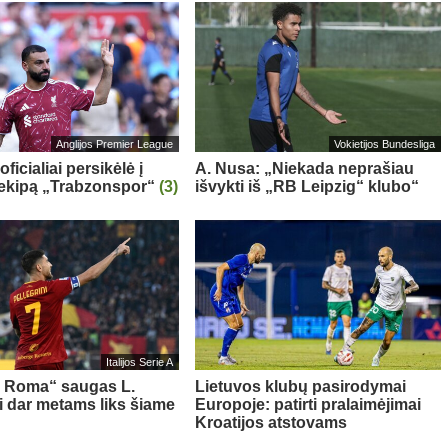
Anglijos Premier League
Vokietijos Bundesliga
oficialiai persikėlė į
A. Nusa: „Niekada neprašiau
 ekipą „Trabzonspor“
(3)
išvykti iš „RB Leipzig“ klubo“
Italijos Serie A
s Roma“ saugas L.
Lietuvos klubų pasirodymai
ni dar metams liks šiame
Europoje: patirti pralaimėjimai
Kroatijos atstovams