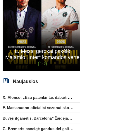
L. Messi gerokai pakėlė
Majamio „Inter“ komandos vertę
(10)
Naujausios
X. Alonso: „Esu patenkintas dabartiniais „Chelsea“ ekipos vartininkais“
F. Mastanuono oficialiai sezonui skolinamas „Fiorentina“ ekipai
Buvęs ilgametis„Barcelona“ žaidėjas S. Roberto artėja link persikėlimo į MLS
G. Bremeris paneigė gandus dėl galimo išvykimo iš „Juventus“ klubo