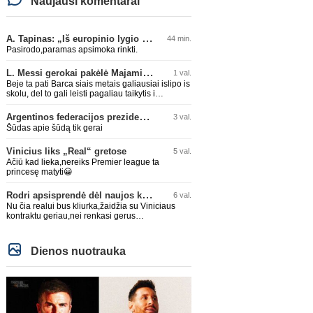
Naujausi komentarai
A. Tapinas: „Iš europinio lygio komandos gavom gerų pamokų“
44 min.
Pasirodo,paramas apsimoka rinkti.
L. Messi gerokai pakėlė Majamio „Inter“ komandos vertę
1 val.
Beje ta pati Barca siais metais galiausiai islipo is
skolu, del to gali leisti pagaliau taikytis i
komandos pildyma ka ir daro su Adeyemi, Rodri,
visa Julian Alvarez saga.
Argentinos federacijos prezidentas C. Tapia negailėjo pagyrų G. Infantino
3 val.
Šūdas apie šūdą tik gerai
Vinicius liks „Real“ gretose
5 val.
Ačiū kad lieka,nereiks Premier league ta
princesę matyti😀
Rodri apsisprendė dėl naujos komandos
6 val.
Nu čia realui bus kliurka,žaidžia su Viniciaus
kontraktu geriau,nei renkasi gerus
žaidėjus...kolkas ne vienas nebuvo geras
Dienos nuotrauka