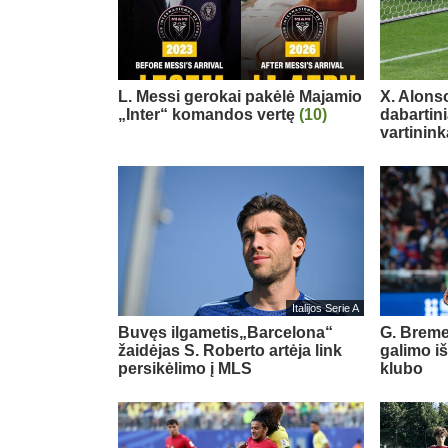
L. Messi gerokai pakėlė Majamio
X. Alons
„Inter“ komandos vertę
(10)
dabartin
vartinink
Italijos Serie A
Buvęs ilgametis„Barcelona“
G. Breme
žaidėjas S. Roberto artėja link
galimo i
persikėlimo į MLS
klubo