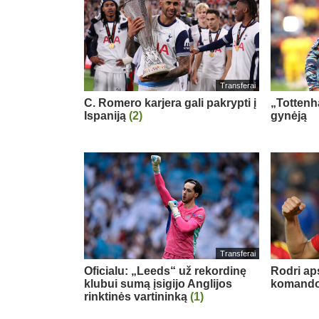
Transferai
C. Romero karjera gali pakrypti į
„Tottenh
Ispaniją
(2)
gynėją
Transferai
Oficialu: „Leeds“ už rekordinę
Rodri ap
klubui sumą įsigijo Anglijos
komand
rinktinės vartininką
(1)