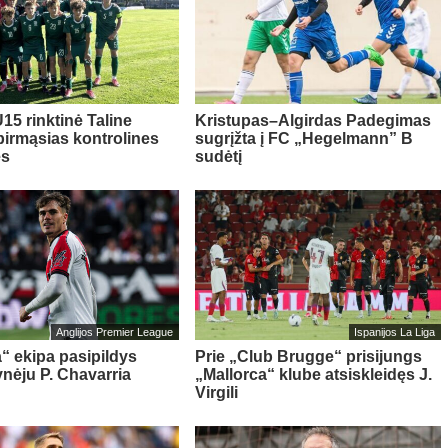
15 rinktinė Taline
Kristupas–Algirdas Padegimas
pirmąsias kontrolines
sugrįžta į FC „Hegelmann” B
es
sudėtį
Anglijos Premier League
Ispanijos La Liga
“ ekipa pasipildys
Prie „Club Brugge“ prisijungs
ynėju P. Chavarria
„Mallorca“ klube atsiskleidęs J.
Virgili