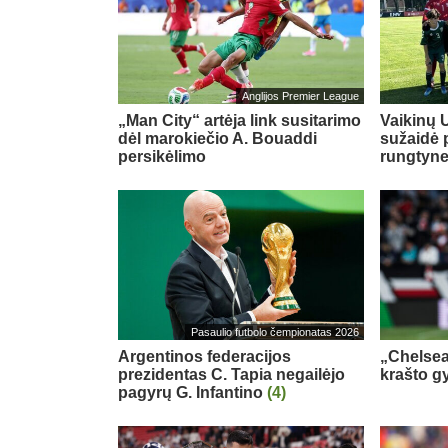
Anglijos Premier League
„Man City“ artėja link susitarimo
Vaikinų U
dėl marokiečio A. Bouaddi
sužaidė 
persikėlimo
rungtyn
Pasaulio futbolo čempionatas 2026
Argentinos federacijos
„Chelsea
prezidentas C. Tapia negailėjo
krašto g
pagyrų G. Infantino
(4)