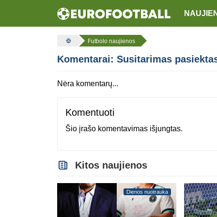
NAUJIE
Futbolo naujienos
Komentarai: Susitarimas pasiektas:
Nėra komentarų...
Komentuoti
Šio įrašo komentavimas išjungtas.
Kitos naujienos
Dienos nuotrauka