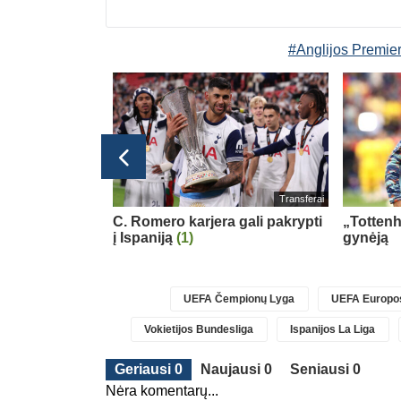
#Anglijos Premie
Konferencijų lyga
Transferai
jo šansų prieš
C. Romero karjera gali pakrypti
„Totten
į Ispaniją
(1)
gynėją
UEFA Čempionų Lyga
UEFA Europos
Vokietijos Bundesliga
Ispanijos La Liga
Geriausi 0
Naujausi 0
Seniausi 0
Nėra komentarų...