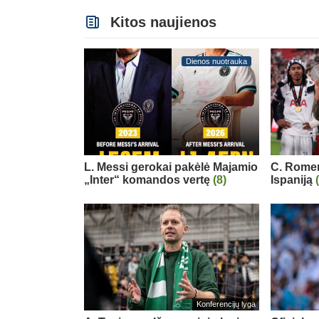
Kitos naujienos
Dienos nuotrauka
L. Messi gerokai pakėlė Majamio
C. Romero
„Inter“ komandos vertę
(8)
Ispaniją
Konferencijų lyga