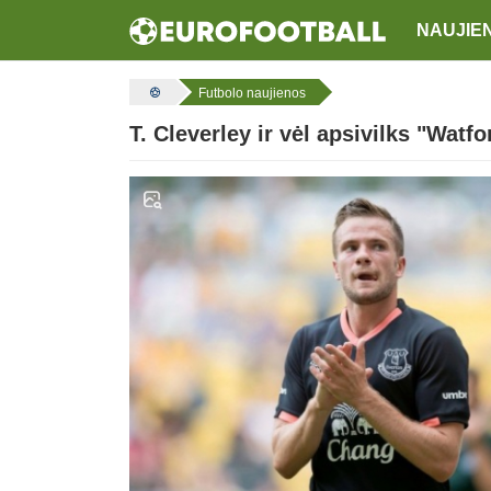
NAUJIE
Futbolo naujienos
T. Cleverley ir vėl apsivilks "Watf