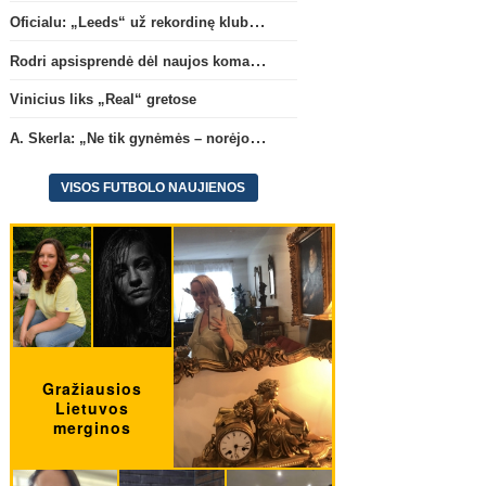
Oficialu: „Leeds“ už rekordinę klubui sumą įsigijo Anglijos rinktinės vartininką
Rodri apsisprendė dėl naujos komandos
Vinicius liks „Real“ gretose
A. Skerla: „Ne tik gynėmės – norėjome atakuoti“
VISOS FUTBOLO NAUJIENOS
Ispanijos La Liga
Anglijos Premi
Vinicius liks „Real“ gretose
(1)
M. Salah oficialiai persikė
Turkijos ekipą „Trabzon
(3)