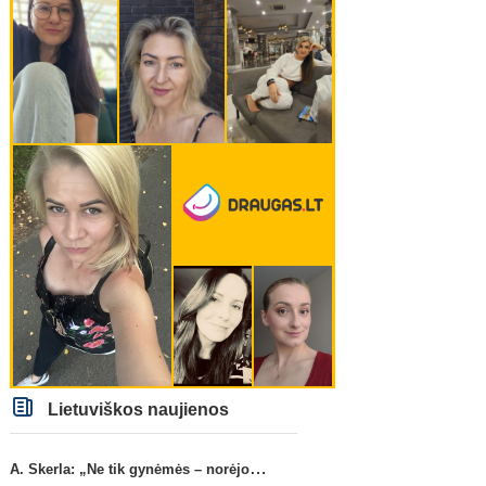
Lietuviškos naujienos
A. Skerla: „Ne tik gynėmės – norėjome atakuoti“