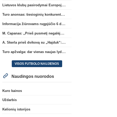
Lietuvos klubų pasirodymai Europoje: patirti pralaimėjimai Kroatijos atstovams
Turo anonsas: tiesioginių konkurentų dvikova Gargžduose
Informacija žiūrovams rugpjūčio 6 d. UEFA rungtynėms
M. Capanas: „Prieš pusmetį negalėjau net įsivaizduoti, kad žaisime prieš „Hajduk“
A. Skerla prieš dvikovą su „Hajduk“: „Tai kito kalibro komanda“
Turo apžvalga: dar vienas naujas lyderis
VISOS FUTBOLO NAUJIENOS
Naudingos nuorodos
Kuro kainos
Uždarbis
Kelionių istorijos