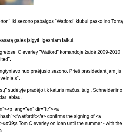
erton" iki sezono pabaigos "Watford" klubui paskolino Tomą
vasarą galės įsigyti ilgesniam laikui.
 gretose. Cleverley "Watford" komandoje žaidė 2009-2010
ited".
ungtyniavo nuo praėjusio sezono. Prieš prasidedant jam jis
velniais".
isų" sudėtyje pradėjo tik keturis mačus, taigi, Schneiderlino
dar labiau.
n"><p lang="en" dir="ltr"><a
c=hash">#watfordfc</a> confirms the signing of <a
a>&#39;s Tom Cleverley on loan until the summer - with the
a