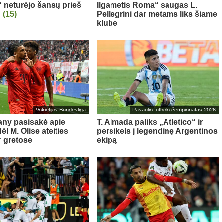
“ neturėjo šansų prieš
Ilgametis Roma“ saugas L.
“
(15)
Pellegrini dar metams liks šiame
klube
Vokietijos Bundesliga
Pasaulio futbolo čempionatas 2026
ny pasisakė apie
T. Almada paliks „Atletico“ ir
l M. Olise ateities
persikels į legendinę Argentinos
 gretose
ekipą