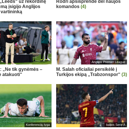
: „Leeds“ už rekordinę
Rodri apsisprendė dėl naujos
mą įsigijo Anglijos
komandos
(4)
 vartininką
Anglijos Premier League
a: „Ne tik gynėmės –
M. Salah oficialiai persikėlė į
 atakuoti“
Turkijos ekipą „Trabzonspor“
(3)
Konferencijų lyga
Italijos Serie A