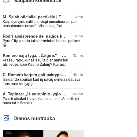
Naujausi komentarai
M. Salah oficialiai persikėlė į Turkijos ekipą „Trabzonspor“
13 min.
Kaip dydvyris sutiktas, visgi musulmonas pas
musulmonus nuvarė. Viskas logiška,
atsipalaidavęs ten loš.
Rodri apsisprendė dėl naujos komandos
16 min.
Byra City, atrodo toks nebelabai baisus palikęs
😀
Konferencijų lyga: „Žalgiris“ – „Hajduk“ (rungtynės tiesiogiai)
31 min.
Prašau rask, kur aš esu taip ar panašiai
atsiliepęs apie Kauno Žalgirį? Kur aš
priekaištavau dėl jų pralaimėjimo Zagrebe, ar
kur esu jį "spyriu" pavadinęs? Niekur, tai
C. Romero karjera gali pakrypti į Ispaniją
46 min.
neskleisk erezijų.
Išsigando spursai kad jų pačių gynėjas daužys
juos premier lygoje
A. Tapinas: „Iš europinio lygio komandos gavom gerų pamokų“
54 min.
Pats ir atsakei į savo klausimą.. nes Amerikoje
buvo tai ir išmoko
Dienos nuotrauka