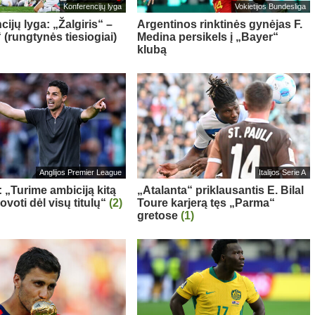
Konferencijų lyga
Vokietijos Bundesliga
ijų lyga: „Žalgiris“ –
Argentinos rinktinės gynėjas F.
 (rungtynės tiesiogiai)
Medina persikels į „Bayer“
klubą
Anglijos Premier League
Italijos Serie A
: „Turime ambiciją kitą
„Atalanta“ priklausantis E. Bilal
voti dėl visų titulų“
(2)
Toure karjerą tęs „Parma“
gretose
(1)