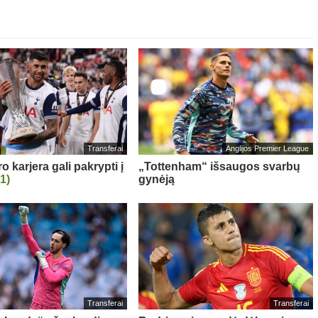
Transferai
Anglijos Premier League
 karjera gali pakrypti į
„Tottenham“ išsaugos svarbų
(1)
gynėją
Transferai
Transferai