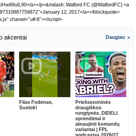
com/bHw89uIL90</a></p>&mdash; Watford FC (@WatfordFC) <a
819597310887759872">January 12, 2017</a></blockquote>
s.js" charset="utf-8"></script>
o akcentai
Daugiau
Filas Fodenas,
Priešsezoninės
Sustok!
draugiškos
rungtynės, DIDELI
sprendimai ir
atnaujinti komandų
variantai | FPL
podcastas 2026/27