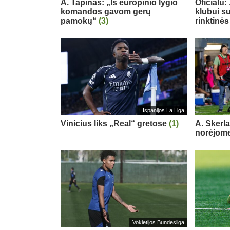
A. Tapinas: „Iš europinio lygio
Oficialu
komandos gavom gerų
klubui su
pamokų“
(3)
rinktinės
Ispanijos La Liga
Vinicius liks „Real“ gretose
(1)
A. Skerl
norėjome
Vokietijos Bundesliga