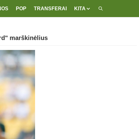
NOS
POP
TRANSFERAI
KITA
ord" marškinėlius