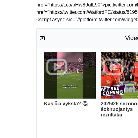
href="https://t.co/bHw89uIL90">pic.twitter.
href="https://twitter.com/WatfordFC/status/
<script async src="//platform.twitter.com/widget
Vide
Kas čia vyksta? 🤔
2025/26 sezono
šokiruojantys
rezultatai