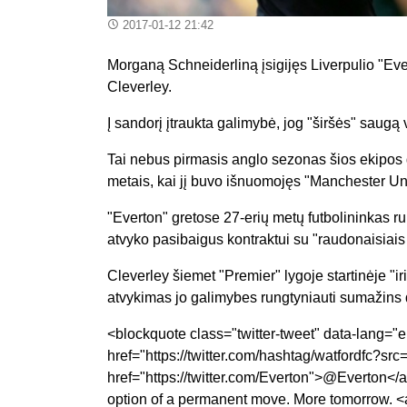
2017-01-12 21:42
Morganą Schneiderliną įsigijęs Liverpulio "Ev
Cleverley.
Į sandorį įtraukta galimybė, jog "širšės" saugą 
Tai nebus pirmasis anglo sezonas šios ekipos
metais, kai jį buvo išnuomojęs "Manchester Un
"Everton" gretose 27-erių metų futbolininkas r
atvyko pasibaigus kontraktui su "raudonaisiais 
Cleverley šiemet "Premier" lygoje startinėje "ir
atvykimas jo galimybes rungtyniauti sumažins 
<blockquote class="twitter-tweet" data-lang="e
href="https://twitter.com/hashtag/watfordfc?sr
href="https://twitter.com/Everton">@Everton</
option of a permanent move. More tomorrow. <