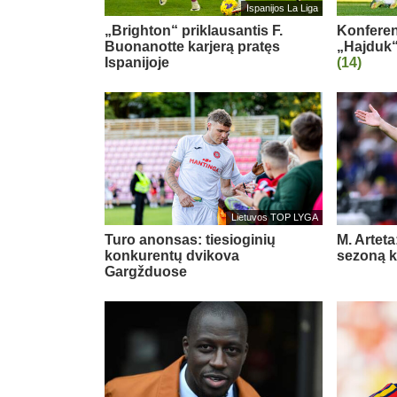
Ispanijos La Liga
„Brighton“ priklausantis F.
Konferenc
Buonanotte karjerą pratęs
„Hajduk“
Ispanijoje
(14)
Lietuvos TOP LYGA
Turo anonsas: tiesioginių
M. Arteta
konkurentų dvikova
sezoną ko
Gargžduose