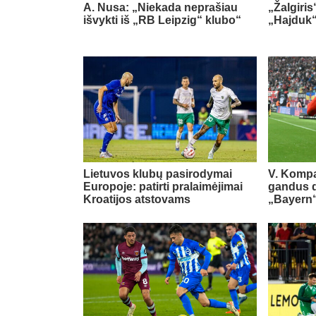
A. Nusa: „Niekada neprašiau
„Žalgiris
išvykti iš „RB Leipzig“ klubo“
„Hajduk
Lietuvos klubų pasirodymai
V. Kompa
Europoje: patirti pralaimėjimai
gandus dė
Kroatijos atstovams
„Bayern“