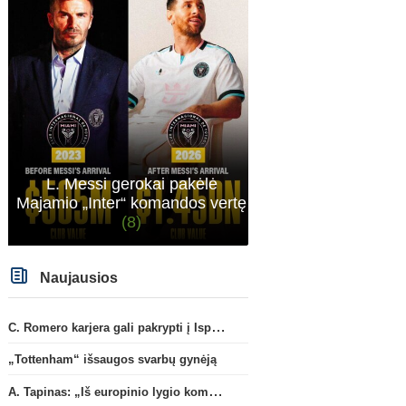
L. Messi gerokai pakėlė
Majamio „Inter“ komandos vertę
(8)
Naujausios
C. Romero karjera gali pakrypti į Ispaniją
„Tottenham“ išsaugos svarbų gynėją
A. Tapinas: „Iš europinio lygio komandos gavom gerų pamokų“