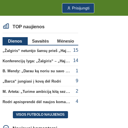
Prisijungti
TOP naujienos
Dienos
Savaitės
Mėnesio
15
„Žalgiris“ neturėjo šansų prieš „Hajduk“
14
Konferencijų lyga: „Žalgiris“ – „Hajduk“ (rungtynės tiesiogiai)
1
B. Mendy: „Darau ką noriu su savo pasaulio čempionato titulu“
9
„Barca“ jungiasi į kovą dėl Rodri
2
M. Arteta: „Turime ambiciją kitą sezoną kovoti dėl visų titulų“
4
Rodri apsisprendė dėl naujos komandos
VISOS FUTBOLO NAUJIENOS