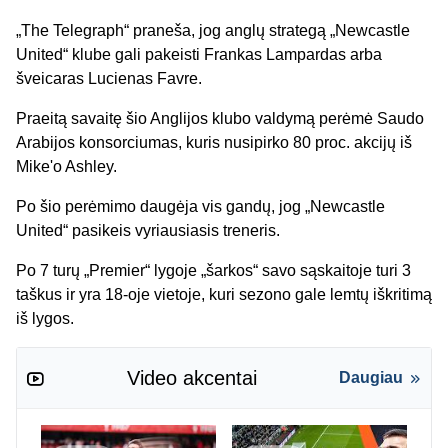
„The Telegraph“ praneša, jog anglų strategą „Newcastle
United“ klube gali pakeisti Frankas Lampardas arba
šveicaras Lucienas Favre.
Praeitą savaitę šio Anglijos klubo valdymą perėmė Saudo
Arabijos konsorciumas, kuris nusipirko 80 proc. akcijų iš
Mike'o Ashley.
Po šio perėmimo daugėja vis gandų, jog „Newcastle
United“ pasikeis vyriausiasis treneris.
Po 7 turų „Premier“ lygoje „šarkos“ savo sąskaitoje turi 3
taškus ir yra 18-oje vietoje, kuri sezono gale lemtų iškritimą
iš lygos.
Video akcentai
Daugiau