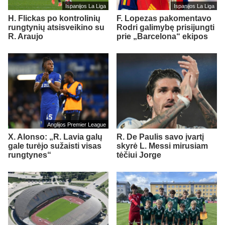
Ispanijos La Liga
Ispanijos La Liga
H. Flickas po kontrolinių
F. Lopezas pakomentavo
rungtynių atsisveikino su
Rodri galimybę prisijungti
R. Araujo
prie „Barcelona“ ekipos
Anglijos Premier League
X. Alonso: „R. Lavia galų
R. De Paulis savo įvartį
gale turėjo sužaisti visas
skyrė L. Messi mirusiam
rungtynes“
tėčiui Jorge