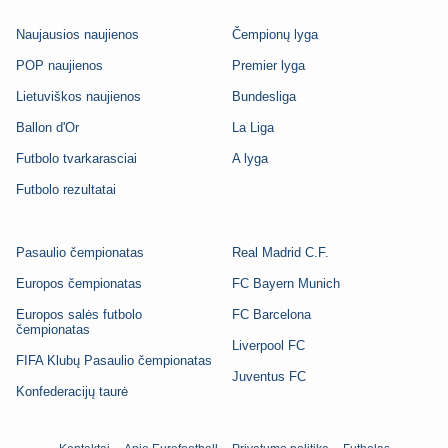
Naujausios naujienos
Čempionų lyga
POP naujienos
Premier lyga
Lietuviškos naujienos
Bundesliga
Ballon d'Or
La Liga
Futbolo tvarkarasciai
A lyga
Futbolo rezultatai
Pasaulio čempionatas
Real Madrid C.F.
Europos čempionatas
FC Bayern Munich
Europos salės futbolo
FC Barcelona
čempionatas
Liverpool FC
FIFA Klubų Pasaulio čempionatas
Juventus FC
Konfederacijų taurė