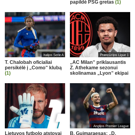
papildė PSG gretas
(1)
Italijos Serie A
Prancūzijos Ligue 1
T. Chalobah oficialiai
„AC Milan“ priklausantis
persikėlė į „Como“ klubą
Z. Athekame sezonui
(1)
skolinamas „Lyon“ ekipai
Anglijos Premier League
Lietuvos futbolo atstovai
B. Guimaraesas: „D.