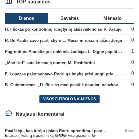
TOP naujienos
Dienos
Savaitės
Mėnesio
0
H. Flickas po kontrolinių rungtynių atsisveikino su R. Araujo
0
R. De Paulis savo įvartį skyrė L. Messi mirusiam tėčiui Jorge
1
Pagrindinis Prancūzijos rinktinės žaidėjas L. Digne papildė PSG gretas
0
„Man Utd“ suteikė naują numerį M. Rashfordui
0
F. Lopezas pakomentavo Rodri galimybę prisijungti prie „Barcelona“ ekipos
0
B. Guimaraesas: „D. Rice'as man pasiūlė daugiau nebekovoti tarpusavyje“
VISOS FUTBOLO NAUJIENOS
Naujausi komentarai
Paaiškėjo, kas turėjo įtakos Rodri sprendimui pasirinkti Barselonos pusę
8 min.
Iš tuščio į kiaurą ir apie nieką 😂🤡😂 visu gražumu 😂