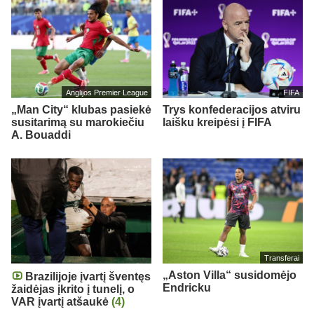
Anglijos Premier League
FIFA
„Man City“ klubas pasiekė
Trys konfederacijos atviru
susitarimą su marokiečiu
laišku kreipėsi į FIFA
A. Bouaddi
Transferai
„Aston Villa“ susidomėjo
Brazilijoje įvartį šventęs
Endricku
žaidėjas įkrito į tunelį, o
VAR įvartį atšaukė
(4)