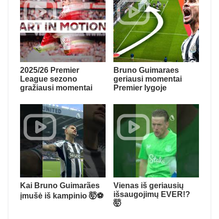
2025/26 Premier
Bruno Guimaraes
League sezono
geriausi momentai
gražiausi momentai
Premier lygoje
Kai Bruno Guimarães
Vienas iš geriausių
išsaugojimų EVER!?
įmušė iš kampinio 🤯⚽️
🤯