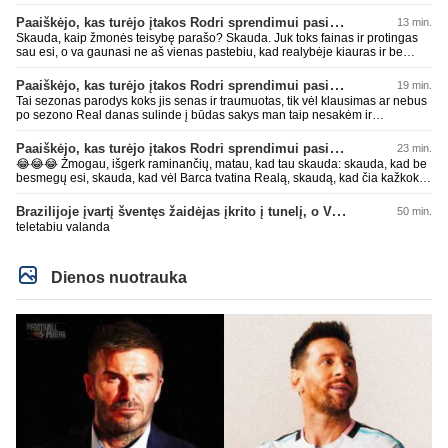
Paaiškėjo, kas turėjo įtakos Rodri sprendimui pasirinkti Barselonos pusę
13 min.
Skauda, kaip žmonės teisybę parašo? Skauda. Juk toks fainas ir protingas
sau esi, o va gaunasi ne aš vienas pastebiu, kad realybėje kiauras ir be
smegenų. Sėkmęs, bičiuli, visais gyvenimo atvejais rinktis AI, geriau pataria
nei kas kitas 😂😂😂 Per mažai tos mėlynos ar žalios pievos apkakojai
Paaiškėjo, kas turėjo įtakos Rodri sprendimui pasirinkti Barselonos pusę
19 min.
kurioje kaip avinas lakstai... per mažai bičiuli... 💩💩💩
Tai sezonas parodys koks jis senas ir traumuotas, tik vėl klausimas ar nebus
po sezono Real danas sulinde į būdas sakys man taip nesakėm ir
nekalbėjom.Tipinis balto skuduriuko pasivartymas. Man tai juokinga kaip jie
degraduoja su tais išsivartymais. Gal todėl ir problema, kad tiek pats klubas,
Paaiškėjo, kas turėjo įtakos Rodri sprendimui pasirinkti Barselonos pusę
23 min.
tiek jo fanai begalviai ir užtat titulų badas jau 2 metai iš eilės, žiūrėsim ar ir
😂😂😂 Žmogau, išgerk raminančių, matau, kad tau skauda: skauda, kad be
trečiam nebus taip. O kiti klubai savo darbus daro, o ne tuščiai čia 💩
besmegų esi, skauda, kad vėl Barca tvatina Realą, skaudą, kad čia kažkoks
palikinėja ant kurių patys paskui paslysta.
įsišokęs BarcaFanas5577 be smegenų išvadino ir negali atsikirsti, nes AI
nepatare ką daryti, pyksti, nes pačio galva tuščia ir toliau mynkai įžeidinėjimų
Brazilijoje įvartį šventęs žaidėjas įkrito į tunelį, o VAR įvartį atšaukė
50 min.
kortą. Ech, žmogau, žmogau... geriau tu būtųm patylėjelęs. P.S. Taip žinau
teletabiu valanda
kaip veikia AI, todėl ir sugebu jį sudurninti, ne kartą jau tai pavyko. O tu kaip
ta minėta pone imei ir priėmiai, kaip už gryną. Aš pripažinau gandus? Aš
parašiau faktą. Ant kiek tu be smegenų, wow, žiauriai man gėda už tave.
Sėkmės, bičiuli, matau, kad toliau bus tik drgradavimas pačio, užtenka ir taip
Dienos nuotrauka
jau visi mato ant kiek tas avinas esi, apie kurį taip prirašei, toj mėlynoj/žalioj
koks blemba skyrtumas.... besmegenų esantis avinas ir bus tik avinas... daug
čia apie save balvone prirašei. Gėda man už tave. Toks iš retesnių bukumo
esi čia.