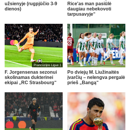
užsienyje (rugpjūčio 3-9
Rice'as man pasiūlė
dienos)
daugiau nebekovoti
tarpusavyje“
Prancūzijos Ligue 1
F. Jorgensenas sezonui
Po dviejų M. Liužinaitės
skolinamas dukterinei
įvarčių – nelengva pergalė
ekipai „RC Strasbourg“
prieš „Bangą“