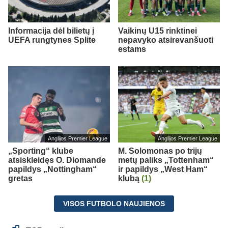
Informacija dėl bilietų į
Vaikinų U15 rinktinei
UEFA rungtynes Splite
nepavyko atsirevanšuoti
estams
Anglijos Premier League
Anglijos Premier League
„Sporting“ klube
M. Solomonas po trijų
atsiskleidęs O. Diomande
metų paliks „Tottenham“
papildys „Nottingham“
ir papildys „West Ham“
gretas
klubą
(1)
VISOS FUTBOLO NAUJIENOS