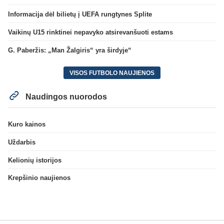
Informacija dėl bilietų į UEFA rungtynes Splite
Vaikinų U15 rinktinei nepavyko atsirevanšuoti estams
G. Paberžis: „Man Žalgiris“ yra širdyje“
VISOS FUTBOLO NAUJIENOS
Naudingos nuorodos
Kuro kainos
Uždarbis
Kelionių istorijos
Krepšinio naujienos