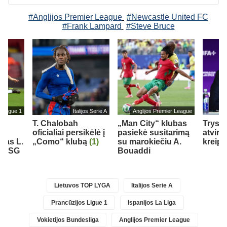
#Anglijos Premier League
#Newcastle United FC
#Frank Lampard
#Steve Bruce
s Ligue 1
Italijos Serie A
Anglijos Premier League
T. Chalobah
„Man City“ klubas
Trys k
oficialiai persikėlė į
pasiekė susitarimą
atviru
ėjas L.
„Como“ klubą
(1)
su marokiečiu A.
kreipė
ė PSG
Bouaddi
Lietuvos TOP LYGA
Italijos Serie A
Prancūzijos Ligue 1
Ispanijos La Liga
Vokietijos Bundesliga
Anglijos Premier League