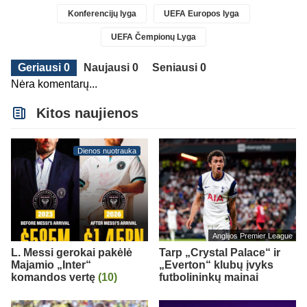
Konferencijų lyga
UEFA Europos lyga
UEFA Čempionų Lyga
Geriausi 0
Naujausi 0
Seniausi 0
Nėra komentarų...
Kitos naujienos
Dienos nuotrauka
Anglijos Premier League
L. Messi gerokai pakėlė
Tarp „Crystal Palace“ ir
Majamio „Inter“
„Everton“ klubų įvyks
komandos vertę
(10)
futbolininkų mainai