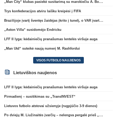
„Man City“ klubas pasiekė susitarimą su marokiečiu A. Bouaddi
Trys konfederacijos atviru laišku kreipėsi į FIFA
Brazilijoje įvartį šventęs žaidėjas įkrito į tunelį, o VAR įvartį atšaukė
„Aston Villa“ susidomėjo Endricku
LFF II lyga: kėdainiečių pranašumas lentelės viršuje auga
„Man Utd“ suteikė naują numerį M. Rashfordui
VISOS FUTBOLO NAUJIENOS
Lietuviškos naujienos
LFF II lyga: kėdainiečių pranašumas lentelės viršuje auga
Pirmadienį – susitikimas su „TransINVEST“
Lietuvos futbolo atstovai užsienyje (rugpjūčio 3-9 dienos)
Po dviejų M. Liužinaitės įvarčių – nelengva pergalė prieš „Bangą“