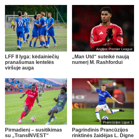
Anglijos Premier League
LFF II lyga: kėdainiečių
„Man Utd“ suteikė naują
pranašumas lentelės
numerį M. Rashfordui
viršuje auga
Prancūzijos Ligue 1
Pirmadienį – susitikimas
Pagrindinis Prancūzijos
su „TransINVEST“
rinktinės žaidėjas L. Digne