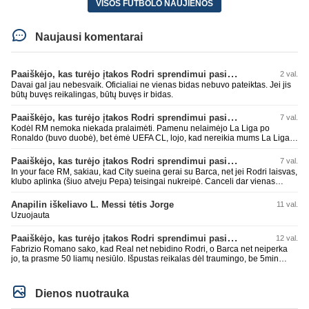
VISOS FUTBOLO NAUJIENOS
Naujausi komentarai
Paaiškėjo, kas turėjo įtakos Rodri sprendimui pasirinkti Barselonos pusę
2 val.
Davai gal jau nebesvaik. Oficialiai ne vienas bidas nebuvo pateiktas. Jei jis
būtų buvęs reikalingas, būtų buvęs ir bidas.
Paaiškėjo, kas turėjo įtakos Rodri sprendimui pasirinkti Barselonos pusę
7 val.
Kodėl RM nemoka niekada pralaimėti. Pamenu nelaimėjo La Liga po
Ronaldo (buvo duobė), bet ėmė UEFA CL, lojo, kad nereikia mums La Liga,
kaip n metų nepasisekė laimėti dar tada Benzema lyg užmetė, kad nori
laimėti La Liga. Dabar vėl gavo nuo Barcos ir Rodri ateina ne pas juos, vėl
Paaiškėjo, kas turėjo įtakos Rodri sprendimui pasirinkti Barselonos pusę
7 val.
nereikia mums jo, senas ir t.t. Gal davai vyriškai priimkit tuos pralaimėjimus
In your face RM, sakiau, kad City sueina gerai su Barca, net jei Rodri laisvas,
be kvailų nereikia, nenorim ir t.t.
klubo aplinka (šiuo atveju Pepa) teisingai nukreipė. Canceli dar vienas
buves Rodri bendraklubis, bus įdomus sezonas. Abu apsipirko neblogai.
Super
Anapilin iškeliavo L. Messi tėtis Jorge
11 val.
Uzuojauta
Paaiškėjo, kas turėjo įtakos Rodri sprendimui pasirinkti Barselonos pusę
12 val.
Fabrizio Romano sako, kad Real net nebidino Rodri, o Barca net neiperka
jo, ta prasme 50 liamų nesiūlo. Išpustas reikalas dėl traumingo, be 5min
dieduko.
Dienos nuotrauka