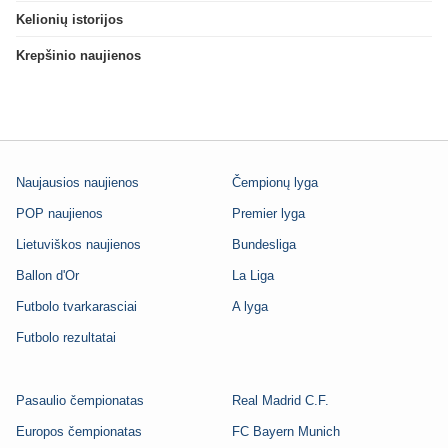
Kelionių istorijos
Krepšinio naujienos
Naujausios naujienos
Čempionų lyga
POP naujienos
Premier lyga
Lietuviškos naujienos
Bundesliga
Ballon d'Or
La Liga
Futbolo tvarkarasciai
A lyga
Futbolo rezultatai
Pasaulio čempionatas
Real Madrid C.F.
Europos čempionatas
FC Bayern Munich