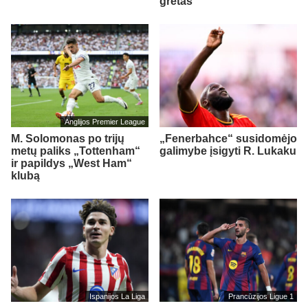
gretas
Anglijos Premier League
M. Solomonas po trijų
„Fenerbahce“ susidomėjo
metų paliks „Tottenham“
galimybe įsigyti R. Lukaku
ir papildys „West Ham“
klubą
Ispanijos La Liga
Prancūzijos Ligue 1