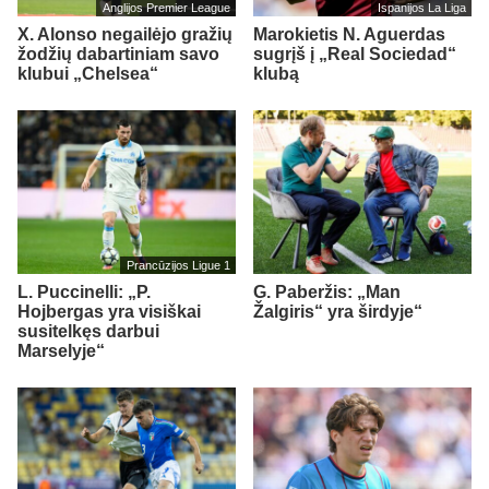
Anglijos Premier League
Ispanijos La Liga
X. Alonso negailėjo gražių
Marokietis N. Aguerdas
žodžių dabartiniam savo
sugrįš į „Real Sociedad“
klubui „Chelsea“
klubą
Prancūzijos Ligue 1
L. Puccinelli: „P.
G. Paberžis: „Man
Hojbergas yra visiškai
Žalgiris“ yra širdyje“
susitelkęs darbui
Marselyje“