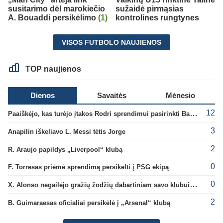
susitarimo dėl marokiečio
sužaidė pirmąsias
A. Bouaddi persikėlimo
(1)
kontrolines rungtynes
VISOS FUTBOLO NAUJIENOS
TOP naujienos
Dienos
Savaitės
Mėnesio
12
Paaiškėjo, kas turėjo įtakos Rodri sprendimui pasirinkti Barselonos pusę
3
Anapilin iškeliavo L. Messi tėtis Jorge
2
R. Araujo papildys „Liverpool“ klubą
0
F. Torresas priėmė sprendimą persikelti į PSG ekipą
0
X. Alonso negailėjo gražių žodžių dabartiniam savo klubui „Chelsea“
2
B. Guimaraesas oficialiai persikėlė į „Arsenal“ klubą