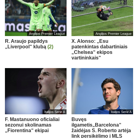
Anglijos Premier League
Anglijos Premier League
R. Araujo papildys
X. Alonso: „Esu
„Liverpool“ klubą
(2)
patenkintas dabartiniais
„Chelsea“ ekipos
vartininkais“
Italijos Serie A
Italijos Serie A
F. Mastanuono oficialiai
Buvęs
sezonui skolinamas
ilgametis„Barcelona“
„Fiorentina“ ekipai
žaidėjas S. Roberto artėja
link persikėlimo į MLS