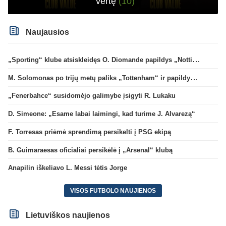
vertę
(10)
Naujausios
„Sporting“ klube atsiskleidęs O. Diomande papildys „Nottingham“ gretas
M. Solomonas po trijų metų paliks „Tottenham“ ir papildys „West Ham“ klubą
„Fenerbahce“ susidomėjo galimybe įsigyti R. Lukaku
D. Simeone: „Esame labai laimingi, kad turime J. Alvarezą“
F. Torresas priėmė sprendimą persikelti į PSG ekipą
B. Guimaraesas oficialiai persikėlė į „Arsenal“ klubą
Anapilin iškeliavo L. Messi tėtis Jorge
VISOS FUTBOLO NAUJIENOS
Lietuviškos naujienos