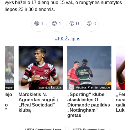
vyks birželio 17 dieną nuo 15 val., o rungtynės numatytos
liepos 23 ir 30 dienomis.
😂
1
😍
1
😲
0
😡
0
#FK Žalgiris
er League
Ispanijos La Liga
Anglijos Premier League
ailėjo
Marokietis N.
„Sporting“ klube
„Fene
Aguerdas sugrįš į
atsiskleidęs O.
susid
savo
„Real Sociedad“
Diomande papildys
galimy
sea“
klubą
„Nottingham“
Lukak
gretas
UEFA Čempionų Lyga
UEFA Europos lyga