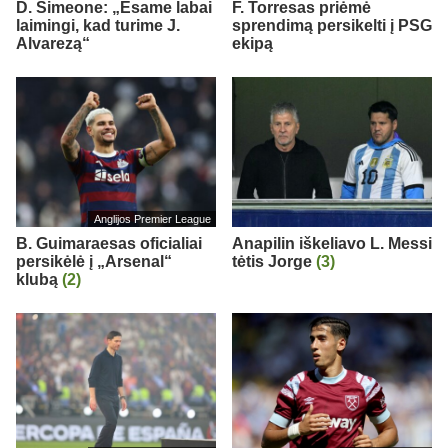
D. Simeone: „Esame labai
F. Torresas priėmė
laimingi, kad turime J.
sprendimą persikelti į PSG
Alvarezą“
ekipą
Anglijos Premier League
B. Guimaraesas oficialiai
Anapilin iškeliavo L. Messi
persikėlė į „Arsenal“
tėtis Jorge
(3)
klubą
(2)