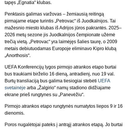
tapęs „Egnatia“ klubas.
Penktasis galimas varžovas – žemiausią reitingą
pirmajame etape turintis „Petrovac“ iš Juodkalnijos. Tai
mažesnio miesto klubas iš Adrijos jūros pakrantės. 2025–
2026 metų sezone jis Juodkalnijos čempionate užėmė
trečią vietą. „Petrovac“ yra laimėjęs šalies taurę, o 2009
metais debiutuodamas Europoje eliminavo Kipro klubą
„Anorthosis“.
UEFA Konferencijų lygos pirmojo atrankos etapo burtai
bus traukiami birželio 16 dieną, antradienį, nuo 19 val.
Burtų transliaciją bus galima tiesiogiai stebėti
UEFA
svetainėje
arba „Žalgirio“ namų stadiono didžiajame
ekrane prieš rungtynes su „Panevėžiu“.
Pirmojo atrankos etapo rungtynės numatytos liepos 9 ir 16
dienomis.
Poros nugalėtojai pateks į antrąjį atrankos etapą. Jo burtai