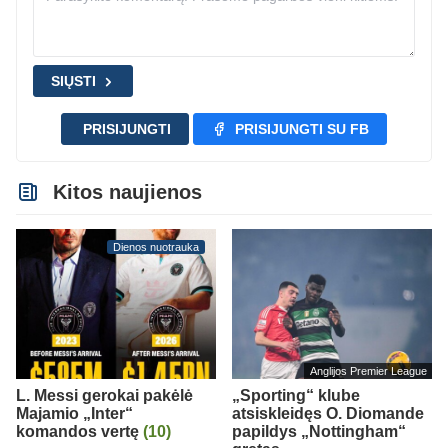
SIŲSTI
PRISIJUNGTI
PRISIJUNGTI SU FB
Kitos naujienos
Dienos nuotrauka
Anglijos Premier League
L. Messi gerokai pakėlė
„Sporting“ klube
Majamio „Inter“
atsiskleidęs O. Diomande
komandos vertę
(10)
papildys „Nottingham“