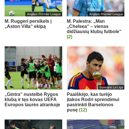
Anglijos Premier League
Anglijos Premier League
M. Ruggeri persikels į
M. Palestra: „Man
„Aston Villa“ ekipą
„Chelsea“ – vienas
didžiausių klubų futbole“
(2)
Ispanijos La Liga
„Gintra“ nustelbė Rygos
Paaiškėjo, kas turėjo
klubą ir tęs kovas UEFA
įtakos Rodri sprendimui
Europos taurės atrankoje
pasirinkti Barselonos
pusę
(12)