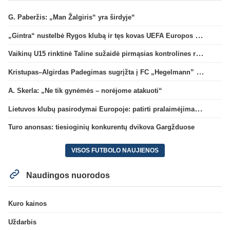
G. Paberžis: „Man Žalgiris“ yra širdyje“
„Gintra“ nustelbė Rygos klubą ir tęs kovas UEFA Europos taurės atrankoje
Vaikinų U15 rinktinė Taline sužaidė pirmąsias kontrolines rungtynes
Kristupas–Algirdas Padegimas sugrįžta į FC „Hegelmann” B sudėtį
A. Skerla: „Ne tik gynėmės – norėjome atakuoti“
Lietuvos klubų pasirodymai Europoje: patirti pralaimėjimai Kroatijos atstovams
Turo anonsas: tiesioginių konkurentų dvikova Gargžduose
VISOS FUTBOLO NAUJIENOS
Naudingos nuorodos
Kuro kainos
Uždarbis