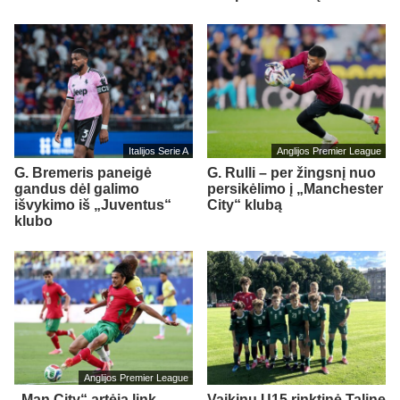
Italijos Serie A
Anglijos Premier League
G. Bremeris paneigė
G. Rulli – per žingsnį nuo
gandus dėl galimo
persikėlimo į „Manchester
išvykimo iš „Juventus“
City“ klubą
klubo
Anglijos Premier League
„Man City“ artėja link
Vaikinų U15 rinktinė Taline