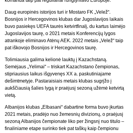
komanda taip pat reguliariai rungtyniavo Europoje.
Daug europinės istorijos turi ir Mostaro FK „Velež“.
Bosnijos ir Hercegovinos klubas dar Jugoslavijos laikais
buvo pasiekęs UEFA taurės ketvirtfinalį, du kartus laimėjo
Jugoslavijos taurę, o 2021 metais Konferencijų lygos
atrankoje eliminavo Atėnų AEK. 2022 metais „Velež“ taip
pat iškovojo Bosnijos ir Hercegovinos taurę.
Tolimiausia galima kelionė lauktų į Kazachstaną.
Semėjaus „Yelimai“ – triskart Kazachstano čempionas,
stipriausius laikus išgyvenęs XX a. paskutiniajame
dešimtmetyje. Pastaraisiais metais klubas sugrįžo į
aukščiausią šalies lygą ir praėjusį sezoną užėmė ketvirtą
vietą.
Albanijos klubas „Elbasani“ dabartine forma buvo įkurtas
2021 metais, pradėjo nuo žemesnių divizionų, o praėjusį
sezoną Albanijos čempionate liko per žingsnį nuo titulo –
finaliniame etape surinko tiek pat taškų kaip čempionu