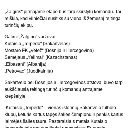
„Žalgiris“ pirmajame etape bus tarp skirstytų komandų. Tai
reiškia, kad vilniečiai susitiks su viena iš žemesnį reitingą
turinčių ekipų.
Galimi „Žalgirio“ varžovai:
Kutaisio „Torpedo“ (Sakartvelas)
Mostaro FK „Velež“ (Bosnija ir Hercegovina)
Semėjaus „Yelimai“ (Kazachstanas)
„Elbasani“ (Albanija)
„Petrovac“ (Juodkalnija)
Sakartvelo bei Bosnijos ir Hercegovinos atstovai buvo tarp
aukščiausią reitingą turinčių komandų antrajame
krepšelyje.
Kutaisio „Torpedo“ – vienas istorinių Sakartvelo futbolo
klubų, keturis kartus tapęs šalies čempionu ir penkis kartus
laimėjęs šalies taurę. Pastaraisiais metais Kutaisio