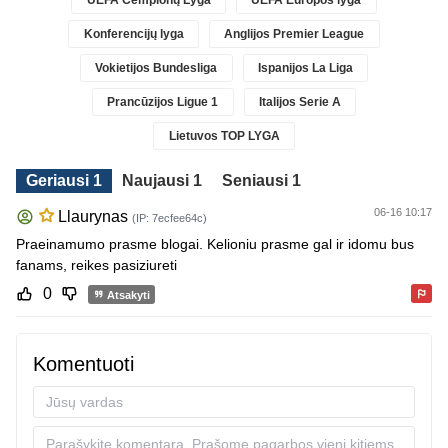
Konferencijų lyga
Anglijos Premier League
Vokietijos Bundesliga
Ispanijos La Liga
Prancūzijos Ligue 1
Italijos Serie A
Lietuvos TOP LYGA
Geriausi 1
Naujausi 1
Seniausi 1
06-16 10:17
Llaurynas
(IP: 7ecfee64c)
Praeinamumo prasme blogai. Kelioniu prasme gal ir idomu bus
fanams, reikes pasiziureti
0
Atsakyti
Komentuoti