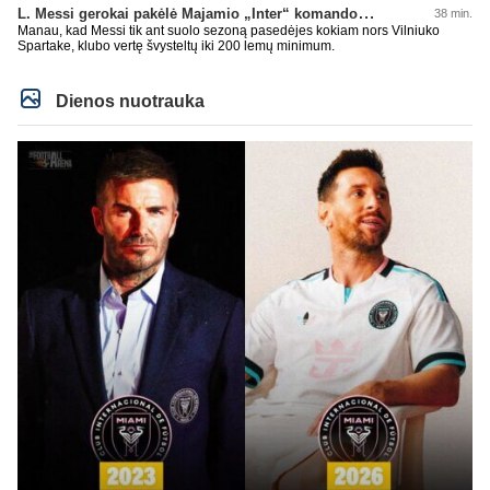
L. Messi gerokai pakėlė Majamio „Inter“ komandos vertę
38 min.
Manau, kad Messi tik ant suolo sezoną pasedėjes kokiam nors Vilniuko
Spartake, klubo vertę švysteltų iki 200 lemų minimum.
Dienos nuotrauka