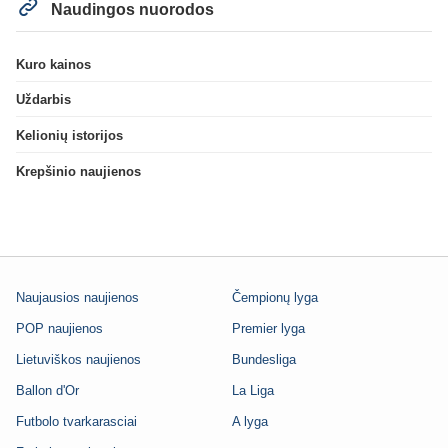
Naudingos nuorodos
Kuro kainos
Uždarbis
Kelionių istorijos
Krepšinio naujienos
Naujausios naujienos
Čempionų lyga
POP naujienos
Premier lyga
Lietuviškos naujienos
Bundesliga
Ballon d'Or
La Liga
Futbolo tvarkarasciai
A lyga