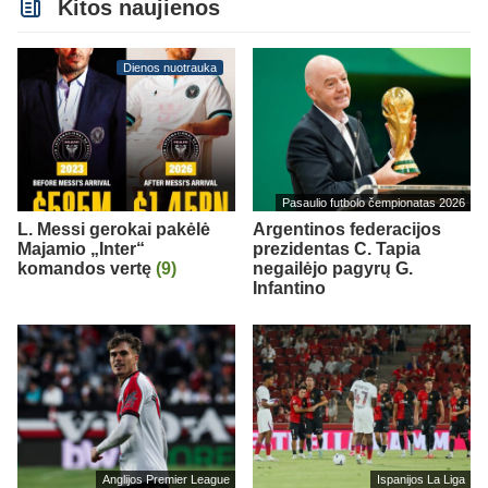
Kitos naujienos
Dienos nuotrauka
Pasaulio futbolo čempionatas 2026
L. Messi gerokai pakėlė
Argentinos federacijos
Majamio „Inter“
prezidentas C. Tapia
komandos vertę
(9)
negailėjo pagyrų G.
Infantino
Anglijos Premier League
Ispanijos La Liga