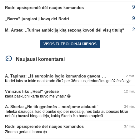
9
Rodri apsisprendė dėl naujos komandos
9
„Barca“ jungiasi į kovą dėl Rodri
2
M. Arteta: „Turime ambiciją kitą sezoną kovoti dėl visų titulų“
VISOS FUTBOLO NAUJIENOS
Naujausi komentarai
A. Tapinas: „Iš europinio lygio komandos gavom gerų pamokų“
2 min.
Kodėl toks ar tokie neatsirado čia? per 36metus, riedančios gniūžtės šalyje.
Vinicius liks „Real“ gretose
12 min.
kada paskutini karta buvo melynas? 😀
A. Skerla: „Ne tik gynėmės – norėjome atakuoti“
34 min.
Telieka džiaugtis, kad 6 bankė ėjo per nuošalę, nes tada autobusas tikrai
nebūtų buvusi bloga idėja, kokią Skerla čia bando nupiešt
Rodri apsisprendė dėl naujos komandos
37 min.
Zinoma geriau i barca 👍