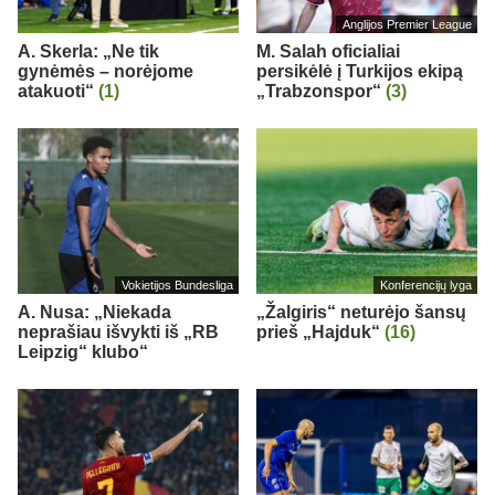
Anglijos Premier League
A. Skerla: „Ne tik
M. Salah oficialiai
gynėmės – norėjome
persikėlė į Turkijos ekipą
atakuoti“
(1)
„Trabzonspor“
(3)
Vokietijos Bundesliga
Konferencijų lyga
A. Nusa: „Niekada
„Žalgiris“ neturėjo šansų
neprašiau išvykti iš „RB
prieš „Hajduk“
(16)
Leipzig“ klubo“