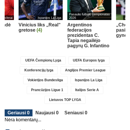
Pasaulio futbolo čempionatas
ransferai
Ispanijos La Liga
2026
Ang
rendė
Vinicius liks „Real“
Argentinos
„Chel
gretose
(4)
federacijos
pasipi
prezidentas C.
gynėju
Tapia negailėjo
pagyrų G. Infantino
UEFA Čempionų Lyga
UEFA Europos lyga
Konferencijų lyga
Anglijos Premier League
Vokietijos Bundesliga
Ispanijos La Liga
Prancūzijos Ligue 1
Italijos Serie A
Lietuvos TOP LYGA
Geriausi 0
Naujausi 0
Seniausi 0
Nėra komentarų...