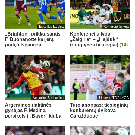
Ispanijos La Liga
Konferencijų lyga
„Brighton“ priklausantis
Konferencijų lyga:
F. Buonanotte karjerą
„Žalgiris“ – „Hajduk“
pratęs Ispanijoje
(rungtynės tiesiogiai)
(14)
Vokietijos Bundesliga
Lietuvos TOP LYGA
Argentinos rinktinės
Turo anonsas: tiesioginių
gynėjas F. Medina
konkurentų dvikova
persikels į „Bayer“ klubą
Gargžduose