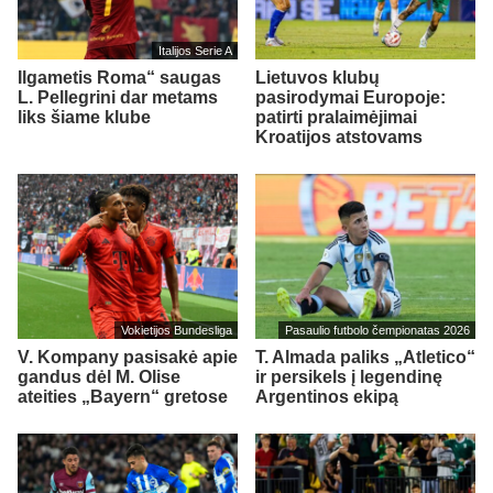
Italijos Serie A
Ilgametis Roma“ saugas
Lietuvos klubų
L. Pellegrini dar metams
pasirodymai Europoje:
liks šiame klube
patirti pralaimėjimai
Kroatijos atstovams
Vokietijos Bundesliga
Pasaulio futbolo čempionatas 2026
V. Kompany pasisakė apie
T. Almada paliks „Atletico“
gandus dėl M. Olise
ir persikels į legendinę
ateities „Bayern“ gretose
Argentinos ekipą