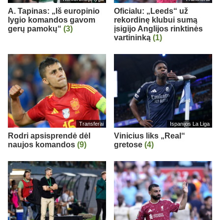
A. Tapinas: „Iš europinio
Oficialu: „Leeds“ už
lygio komandos gavom
rekordinę klubui sumą
gerų pamokų“
(3)
įsigijo Anglijos rinktinės
vartininką
(1)
Transferai
Ispanijos La Liga
Rodri apsisprendė dėl
Vinicius liks „Real“
naujos komandos
(9)
gretose
(4)