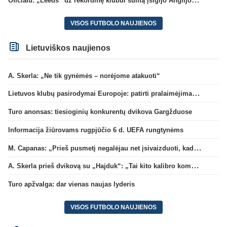
VISOS FUTBOLO NAUJIENOS
Lietuviškos naujienos
A. Skerla: „Ne tik gynėmės – norėjome atakuoti“
Lietuvos klubų pasirodymai Europoje: patirti pralaimėjimai Kroatijos atstovams
Turo anonsas: tiesioginių konkurentų dvikova Gargžduose
Informacija žiūrovams rugpjūčio 6 d. UEFA rungtynėms
M. Capanas: „Prieš pusmetį negalėjau net įsivaizduoti, kad žaisime prieš „Hajduk“
A. Skerla prieš dvikovą su „Hajduk“: „Tai kito kalibro komanda“
Turo apžvalga: dar vienas naujas lyderis
VISOS FUTBOLO NAUJIENOS