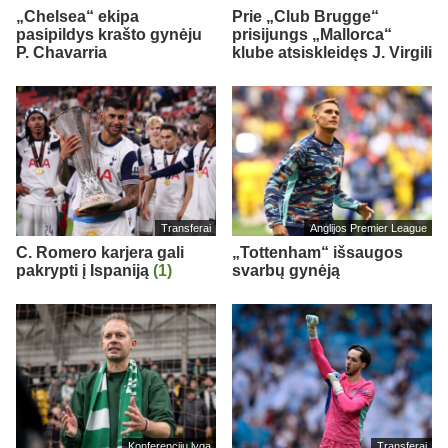
„Chelsea“ ekipa
Prie „Club Brugge“
pasipildys krašto gynėju
prisijungs „Mallorca“
P. Chavarria
klube atsiskleidęs J. Virgili
Transferai
Anglijos Premier League
C. Romero karjera gali
„Tottenham“ išsaugos
pakrypti į Ispaniją
(1)
svarbų gynėją
Konferencijų lyga
Transferai