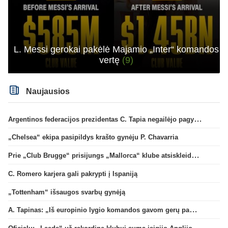
L. Messi gerokai pakėlė Majamio „Inter“ komandos
vertę
(9)
Naujausios
Argentinos federacijos prezidentas C. Tapia negailėjo pagyrų G. Infantino
„Chelsea“ ekipa pasipildys krašto gynėju P. Chavarria
Prie „Club Brugge“ prisijungs „Mallorca“ klube atsiskleidęs J. Virgili
C. Romero karjera gali pakrypti į Ispaniją
„Tottenham“ išsaugos svarbų gynėją
A. Tapinas: „Iš europinio lygio komandos gavom gerų pamokų“
Oficialu: „Leeds“ už rekordinę klubui sumą įsigijo Anglijos rinktinės vartininką