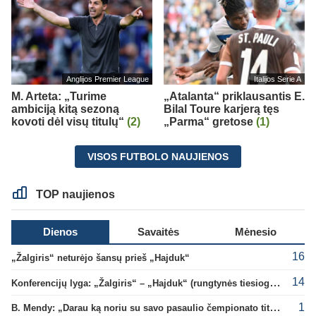
Anglijos Premier League
Italijos Serie A
M. Arteta: „Turime
„Atalanta“ priklausantis E.
ambiciją kitą sezoną
Bilal Toure karjerą tęs
kovoti dėl visų titulų“
(2)
„Parma“ gretose
(1)
VISOS FUTBOLO NAUJIENOS
TOP naujienos
Dienos
Savaitės
Mėnesio
16
„Žalgiris“ neturėjo šansų prieš „Hajduk“
14
Konferencijų lyga: „Žalgiris“ – „Hajduk“ (rungtynės tiesiogiai)
1
B. Mendy: „Darau ką noriu su savo pasaulio čempionato titulu“