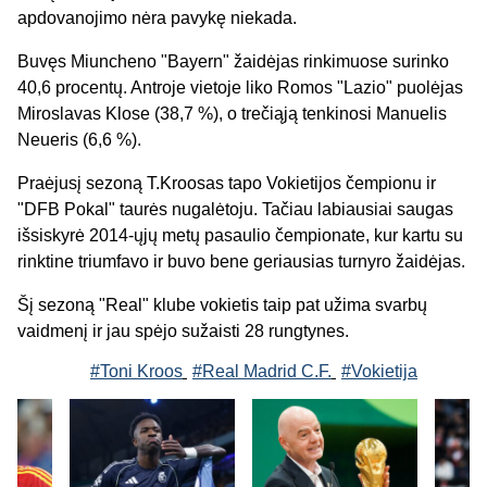
apdovanojimo nėra pavykę niekada.
Buvęs Miuncheno "Bayern" žaidėjas rinkimuose surinko
40,6 procentų. Antroje vietoje liko Romos "Lazio" puolėjas
Miroslavas Klose (38,7 %), o trečiąją tenkinosi Manuelis
Neueris (6,6 %).
Praėjusį sezoną T.Kroosas tapo Vokietijos čempionu ir
"DFB Pokal" taurės nugalėtoju. Tačiau labiausiai saugas
išsiskyrė 2014-ųjų metų pasaulio čempionate, kur kartu su
rinktine triumfavo ir buvo bene geriausias turnyro žaidėjas.
Šį sezoną "Real" klube vokietis taip pat užima svarbų
vaidmenį ir jau spėjo sužaisti 28 rungtynes.
#Toni Kroos
#Real Madrid C.F.
#Vokietija