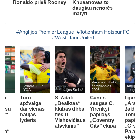
Ronaldo prieš Rooney
Khusanovas to
daugiau nenorės
matyti
#Anglijos Premier League
#Tottenham Hotspur FC
#West Ham United
Pasaulio futbolo
Lietuvos TOP
čempionatas
Anglijos
LYGA
Italijos Serie A
2026
League
rla
Turo
S. Adali:
Ganos
Ilgame
apžvalga:
„Besiktas“
saugas C.
„Arse
vą su
dar vienas
klubas dirba
Yirenkyi
žaidėj
uk“:
naujas
ties D.
papildys
Tomiy
ito
lyderis
Vlahovičiaus
„Coventry
papil
o
atvykimu“
City“ ekipą
„Cryst
nda“
Palac
ekipą