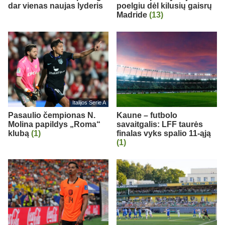
dar vienas naujas lyderis
poelgiu dėl kilusių gaisrų
Madride
(13)
Italijos Serie A
Pasaulio čempionas N.
Kaune – futbolo
Molina papildys „Roma“
savaitgalis: LFF taurės
klubą
(1)
finalas vyks spalio 11-ąją
(1)