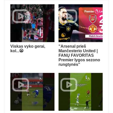
Viskas vyko gerai,
"Arsenal prieš
kol...😬
Mančesterio United |
FANŲ FAVORITAS
Premier lygos sezono
rungtynės"