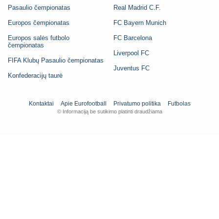
Pasaulio čempionatas
Real Madrid C.F.
Europos čempionatas
FC Bayern Munich
Europos salės futbolo
FC Barcelona
čempionatas
Liverpool FC
FIFA Klubų Pasaulio čempionatas
Juventus FC
Konfederacijų taurė
Kontaktai
Apie Eurofootball
Privatumo politika
Futbolas
© Informaciją be sutikimo platinti draudžiama