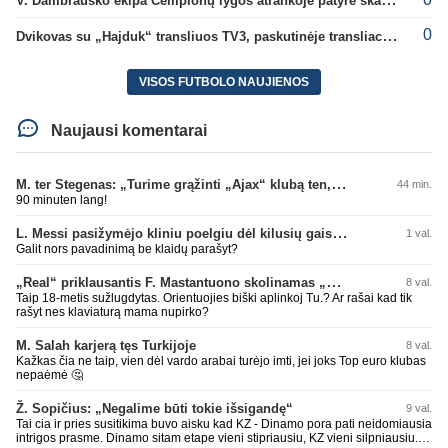
0
Dvikovas su „Hajduk“ transliuos TV3, paskutinėje transliacijoje – nauji rekordai
VISOS FUTBOLO NAUJIENOS
Naujausi komentarai
M. ter Stegenas: „Turime grąžinti „Ajax“ klubą ten, kur jam priklauso“
44 min.
90 minuten lang!
L. Messi pasižymėjo kliniu poelgiu dėl kilusių gaisrų Madride
1 val.
Galit nors pavadinimą be klaidų parašyt?
„Real“ priklausantis F. Mastantuono skolinamas „Fiorentina“ ekipai
8 val.
Taip 18-metis sužlugdytas. Orientuojies biški aplinkoj Tu.? Ar rašai kad tik
rašyt nes klaviaturą mama nupirko?
M. Salah karjerą tęs Turkijoje
8 val.
Kažkas čia ne taip, vien dėl vardo arabai turėjo imti, jei joks Top euro klubas
nepaėmė 🤔
Ž. Sopičius: „Negalime būti tokie išsigandę“
9 val.
Tai cia ir pries susitikima buvo aisku kad KZ - Dinamo pora pati neidomiausia
intrigos prasme. Dinamo sitam etape vieni stipriausiu, KZ vieni silpniausiu.