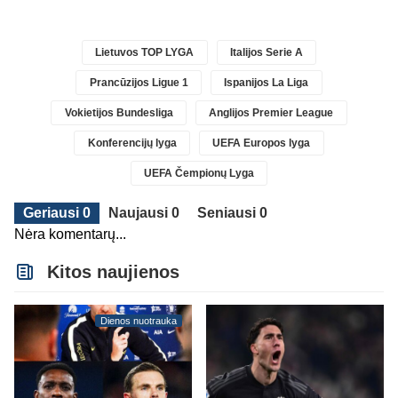
Lietuvos TOP LYGA
Italijos Serie A
Prancūzijos Ligue 1
Ispanijos La Liga
Vokietijos Bundesliga
Anglijos Premier League
Konferencijų lyga
UEFA Europos lyga
UEFA Čempionų Lyga
Geriausi 0
Naujausi 0
Seniausi 0
Nėra komentarų...
Kitos naujienos
Dienos nuotrauka