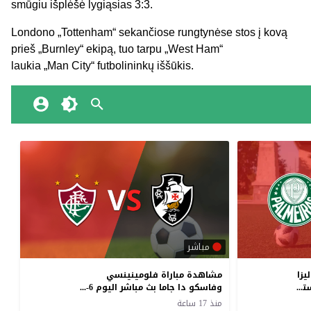
smūgiu išplėšė
lygiąsias
3:3.
Londono „
Tottenham
“ sekančiose rungtynėse stos į kovą
prieš „
Burnley
“ ekipą, tuo tarpu „
West
Ham
“
laukia „Man City“ futbolininkų iššūkis.