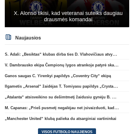
X. Alonso tikisi, kad veteranai suteiks daugiau
drausmės komandai
Naujausios
S. Adali: „Besiktas“ klubas dirba ties D. Vlahovičiaus atvykimu“
V. Dambrausko ekipa Čempionų lygos atrankoje patyrė skaudžią nesėkmę
Ganos saugas C. Yirenkyi papildys „Coventry City“ ekipą
Ilgametis „Arsenal“ žaidėjas T. Tomiyasu papildys „Crystal Palace“ ekipą
„Atalanta“ atsisveikino su dešimtmetį žaidusiu gynėju B. Djimsiti
M. Capanas: „Prieš pusmetį negalėjau net įsivaizduoti, kad žaisime prieš „Hajduk“
„Manchester United“ klubą palieka du atsarginiai vartininkai
VISOS FUTBOLO NAUJIENOS