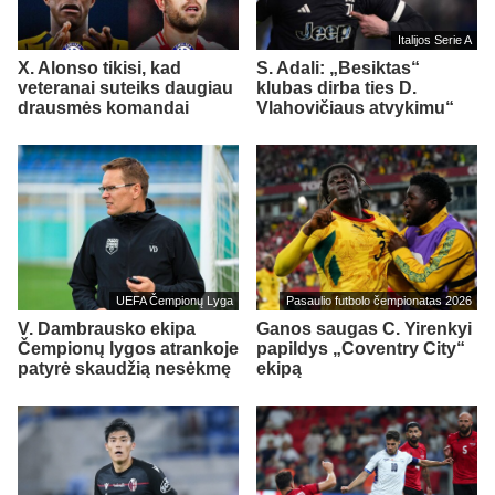
Italijos Serie A
X. Alonso tikisi, kad
S. Adali: „Besiktas“
veteranai suteiks daugiau
klubas dirba ties D.
drausmės komandai
Vlahovičiaus atvykimu“
UEFA Čempionų Lyga
Pasaulio futbolo čempionatas 2026
V. Dambrausko ekipa
Ganos saugas C. Yirenkyi
Čempionų lygos atrankoje
papildys „Coventry City“
patyrė skaudžią nesėkmę
ekipą