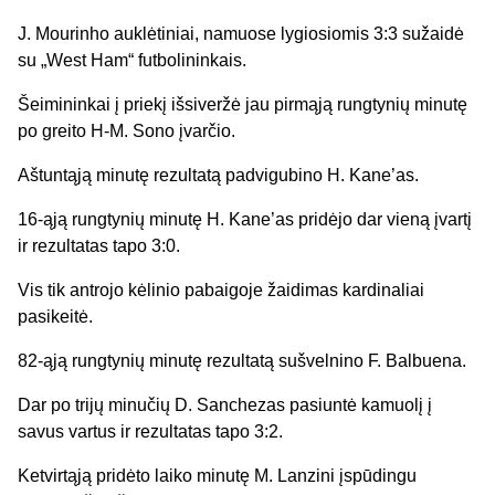
J. Mourinho
auklėtiniai, namuose
lygiosiomis
3:
3
sužaidė
su
„
West
Ham
“ futbolin
inkais
.
Šeimininkai į priekį išsiveržė jau pirmąją rungtynių minutę
po greito
H-M.
Sono
įvarčio.
Aštuntąją minutę rezultatą padvigubino H. Kane’as.
16-ąją rungtynių minutę H.
Kane’as
pridėjo dar vieną įvartį
ir rezultatas tapo 3:0.
Vis tik antrojo kėlinio pabaigoje žaidimas kardinaliai
pasikeitė.
82-ąją rungtynių minutę rezultatą sušvelnino F. Balbuena.
Dar po trijų minučių D.
Sanchezas
pasiuntė kamuolį į
savus vartus ir rezultatas tapo 3:2.
Ketvirtąją pridėto laiko minutę M.
Lanzini
įspūdingu