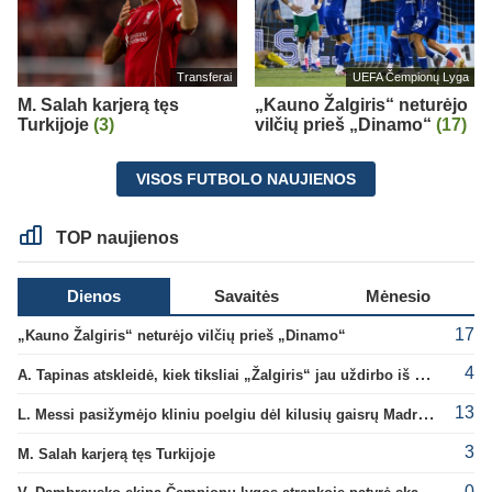
Transferai
UEFA Čempionų Lyga
M. Salah karjerą tęs
„Kauno Žalgiris“ neturėjo
Turkijoje
(3)
vilčių prieš „Dinamo“
(17)
VISOS FUTBOLO NAUJIENOS
TOP naujienos
Dienos
Savaitės
Mėnesio
17
„Kauno Žalgiris“ neturėjo vilčių prieš „Dinamo“
4
A. Tapinas atskleidė, kiek tiksliai „Žalgiris“ jau uždirbo iš UEFA premijų
13
L. Messi pasižymėjo kliniu poelgiu dėl kilusių gaisrų Madride
3
M. Salah karjerą tęs Turkijoje
0
V. Dambrausko ekipa Čempionų lygos atrankoje patyrė skaudžią nesėkmę