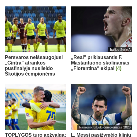
Italijos Serie A
Persvaros neišsaugojusi
„Real“ priklausantis F.
„Gintra“ atrankos
Mastantuono skolinamas
pusfinalyje nusileido
„Fiorentina“ ekipai
(4)
Škotijos čempionėms
Pasaulio futbolo čempionatas 2026
TOPLYGOS turo apžvalga:
L. Messi pasižymėjo kliniu