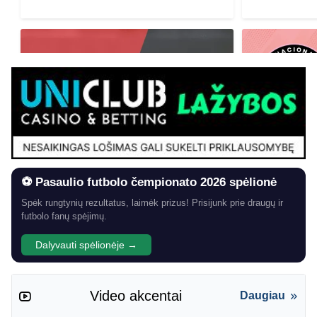
⚽ Pasaulio futbolo čempionato 2026 spėlionė
Spėk rungtynių rezultatus, laimėk prizus! Prisijunk prie draugų ir
futbolo fanų spėjimų.
Dalyvauti spėlionėje →
Video akcentai
Daugiau