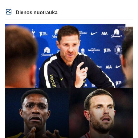
Taip kad nieko cia netiketo. Tik aisku nereikejo zaist kaip i kelnes prisikus
Dienos nuotrauka