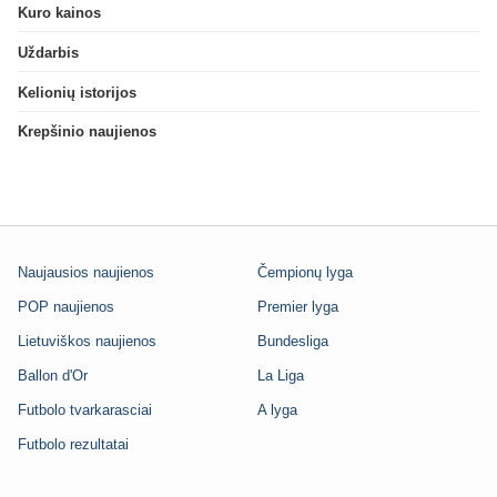
Kuro kainos
Uždarbis
Kelionių istorijos
Krepšinio naujienos
Naujausios naujienos
Čempionų lyga
POP naujienos
Premier lyga
Lietuviškos naujienos
Bundesliga
Ballon d'Or
La Liga
Futbolo tvarkarasciai
A lyga
Futbolo rezultatai