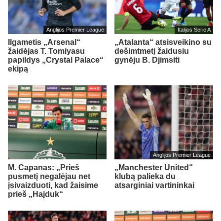
Anglijos Premier League
Italijos Serie A
Ilgametis „Arsenal“
„Atalanta“ atsisveikino su
žaidėjas T. Tomiyasu
dešimtmetį žaidusiu
papildys „Crystal Palace“
gynėju B. Djimsiti
ekipą
Anglijos Premier League
M. Capanas: „Prieš
„Manchester United“
pusmetį negalėjau net
klubą palieka du
įsivaizduoti, kad žaisime
atsarginiai vartininkai
prieš „Hajduk“