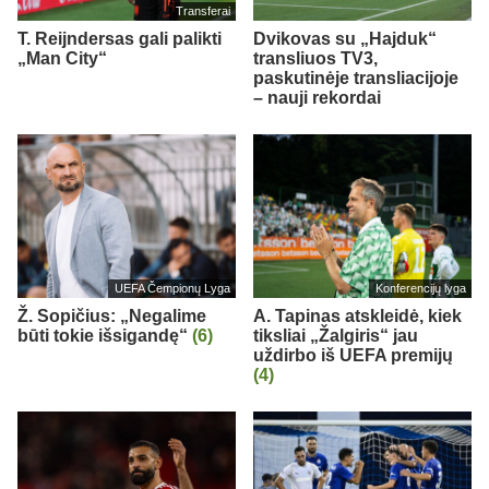
Transferai
T. Reijndersas gali palikti
Dvikovas su „Hajduk“
„Man City“
transliuos TV3,
paskutinėje transliacijoje
– nauji rekordai
UEFA Čempionų Lyga
Konferencijų lyga
Ž. Sopičius: „Negalime
A. Tapinas atskleidė, kiek
būti tokie išsigandę“
(6)
tiksliai „Žalgiris“ jau
uždirbo iš UEFA premijų
(4)