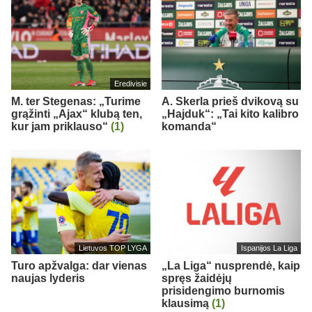
Eredivisie
M. ter Stegenas: „Turime
A. Skerla prieš dvikovą su
grąžinti „Ajax“ klubą ten,
„Hajduk“: „Tai kito kalibro
kur jam priklauso“
(1)
komanda“
Lietuvos TOP LYGA
Ispanijos La Liga
Turo apžvalga: dar vienas
„La Liga“ nusprendė, kaip
naujas lyderis
spręs žaidėjų
prisidengimo burnomis
klausimą
(1)