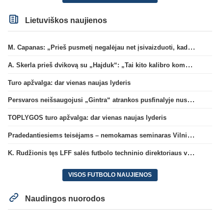
Lietuviškos naujienos
M. Capanas: „Prieš pusmetį negalėjau net įsivaizduoti, kad žaisime prieš „Hajduk“
A. Skerla prieš dvikovą su „Hajduk“: „Tai kito kalibro komanda“
Turo apžvalga: dar vienas naujas lyderis
Persvaros neišsaugojusi „Gintra“ atrankos pusfinalyje nusileido Škotijos čempionėms
TOPLYGOS turo apžvalga: dar vienas naujas lyderis
Pradedantiesiems teisėjams – nemokamas seminaras Vilniuje šį penktadienį
K. Rudžionis tęs LFF salės futbolo techninio direktoriaus veiklą
VISOS FUTBOLO NAUJIENOS
Naudingos nuorodos