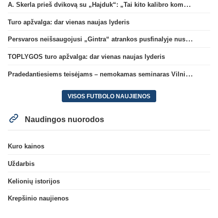
A. Skerla prieš dvikovą su „Hajduk“: „Tai kito kalibro komanda“
Turo apžvalga: dar vienas naujas lyderis
Persvaros neišsaugojusi „Gintra“ atrankos pusfinalyje nusileido Škotijos čempionėms
TOPLYGOS turo apžvalga: dar vienas naujas lyderis
Pradedantiesiems teisėjams – nemokamas seminaras Vilniuje šį penktadienį
VISOS FUTBOLO NAUJIENOS
Naudingos nuorodos
Kuro kainos
Uždarbis
Kelionių istorijos
Krepšinio naujienos