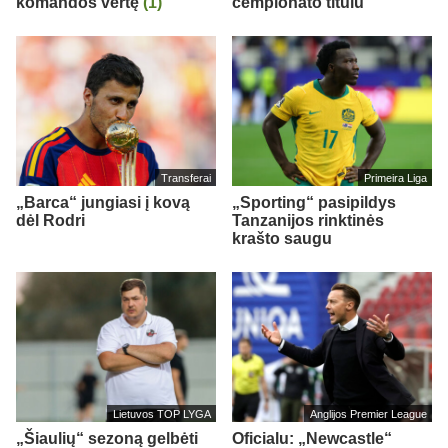
komandos vertę
(1)
čempionato titulu“
Transferai
Primeira Liga
„Barca“ jungiasi į kovą
„Sporting“ pasipildys
dėl Rodri
Tanzanijos rinktinės
krašto saugu
Lietuvos TOP LYGA
Anglijos Premier League
„Šiaulių“ sezoną gelbėti
Oficialu: „Newcastle“