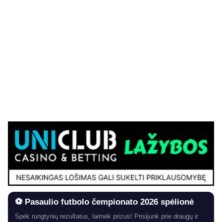
⚽ Pasaulio futbolo čempionato 2026 spėlionė
Spėk rungtynių rezultatus, laimėk prizus! Prisijunk prie draugų ir