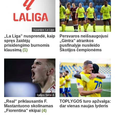
Ispanijos La Liga
„La Liga“ nusprendė, kaip
Persvaros neišsaugojusi
spręs žaidėjų
„Gintra“ atrankos
prisidengimo burnomis
pusfinalyje nusileido
klausimą
(1)
Škotijos čempionėms
Italijos Serie A
„Real“ priklausantis F.
TOPLYGOS turo apžvalga:
Mastantuono skolinamas
dar vienas naujas lyderis
„Fiorentina“ ekipai
(4)