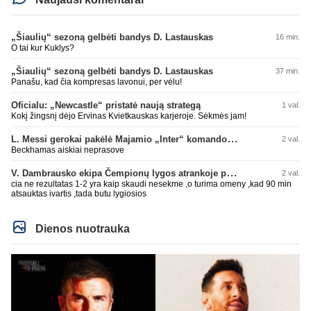
„Šiaulių“ sezoną gelbėti bandys D. Lastauskas
16 min.
O tai kur Kuklys?
„Šiaulių“ sezoną gelbėti bandys D. Lastauskas
37 min.
Panašu, kad čia kompresas lavonui, per vėlu!
Oficialu: „Newcastle“ pristatė naują strategą
1 val.
Kokį žingsnį dėjo Ervinas Kvietkauskas karjeroje. Sėkmės jam!
L. Messi gerokai pakėlė Majamio „Inter“ komandos vertę
2 val.
Beckhamas aiskiai neprasove
V. Dambrausko ekipa Čempionų lygos atrankoje patyrė skaudžią nesėkmę
2 val.
cia ne rezultatas 1-2 yra kaip skaudi nesekme ,o turima omeny ,kad 90 min
atsauktas ivartis ,tada butu lygiosios
Dienos nuotrauka