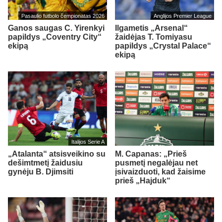
Pasaulio futbolo čempionatas 2026
Anglijos Premier League
Ganos saugas C. Yirenkyi
Ilgametis „Arsenal“
papildys „Coventry City“
žaidėjas T. Tomiyasu
ekipą
papildys „Crystal Palace“
ekipą
Italijos Serie A
„Atalanta“ atsisveikino su
M. Capanas: „Prieš
dešimtmetį žaidusiu
pusmetį negalėjau net
gynėju B. Djimsiti
įsivaizduoti, kad žaisime
prieš „Hajduk“