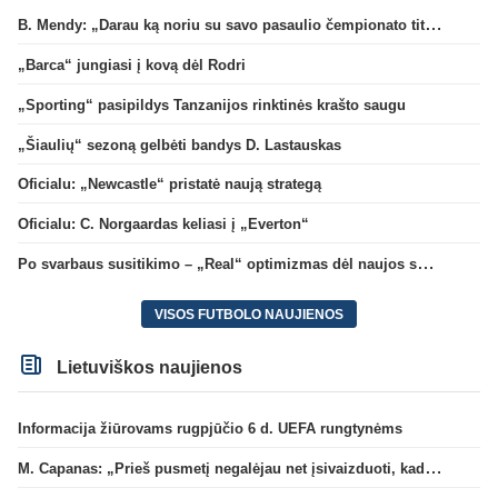
B. Mendy: „Darau ką noriu su savo pasaulio čempionato titulu“
„Barca“ jungiasi į kovą dėl Rodri
„Sporting“ pasipildys Tanzanijos rinktinės krašto saugu
„Šiaulių“ sezoną gelbėti bandys D. Lastauskas
Oficialu: „Newcastle“ pristatė naują strategą
Oficialu: C. Norgaardas keliasi į „Everton“
Po svarbaus susitikimo – „Real“ optimizmas dėl naujos sutarties su Viniciumi
VISOS FUTBOLO NAUJIENOS
Lietuviškos naujienos
Informacija žiūrovams rugpjūčio 6 d. UEFA rungtynėms
M. Capanas: „Prieš pusmetį negalėjau net įsivaizduoti, kad žaisime prieš „Hajduk“