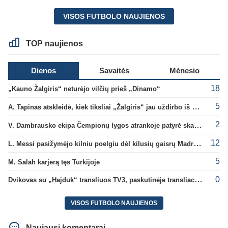
VISOS FUTBOLO NAUJIENOS
TOP naujienos
Dienos
Savaitės
Mėnesio
18
„Kauno Žalgiris“ neturėjo vilčių prieš „Dinamo“
5
A. Tapinas atskleidė, kiek tiksliai „Žalgiris“ jau uždirbo iš UEFA premijų
2
V. Dambrausko ekipa Čempionų lygos atrankoje patyrė skaudžią nesėkmę
12
L. Messi pasižymėjo kilniu poelgiu dėl kilusių gaisrų Madride
5
M. Salah karjerą tęs Turkijoje
0
Dvikovas su „Hajduk“ transliuos TV3, paskutinėje transliacijoje – nauji rekordai
VISOS FUTBOLO NAUJIENOS
Naujausi komentarai