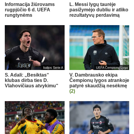
Informacija žiūrovams
L. Messi lygų taurėje
rugpjūčio 6 d. UEFA
pasižymėjo dubliu ir atliko
rungtynėms
rezultatyvų perdavimą
Italijos Serie A
UEFA Čempionų Lyga
S. Adali: „Besiktas“
V. Dambrausko ekipa
klubas dirba ties D.
Čempionų lygos atrankoje
Vlahovičiaus atvykimu“
patyrė skaudžią nesėkmę
(2)