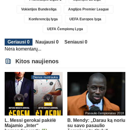
Vokietijos Bundesliga
Anglijos Premier League
Konferencijų lyga
UEFA Europos lyga
UEFA Čempionų Lyga
Geriausi 0
Naujausi 0
Seniausi 0
Nėra komentarų...
Kitos naujienos
Dienos nuotrauka
Pasaulio čempionatas 2018
L. Messi gerokai pakėlė
B. Mendy: „Darau ką noriu
Majamio „Inter“
su savo pasaulio