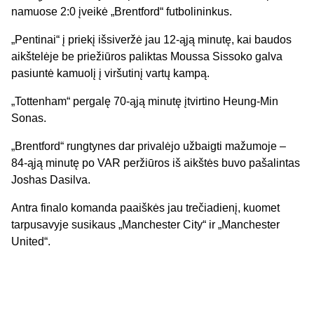
namuose 2:0 įveikė „Brentford“ futbolininkus.
„Pentinai“ į priekį išsiveržė jau 12-ąją minutę, kai baudos
aikštelėje be priežiūros paliktas Moussa Sissoko galva
pasiuntė kamuolį į viršutinį vartų kampą.
„Tottenham“ pergalę 70-ąją minutę įtvirtino Heung-Min
Sonas.
„Brentford“ rungtynes dar privalėjo užbaigti mažumoje –
84-ąją minutę po VAR peržiūros iš aikštės buvo pašalintas
Joshas Dasilva.
Antra finalo komanda paaiškės jau trečiadienį, kuomet
tarpusavyje susikaus „Manchester City“ ir „Manchester
United“.