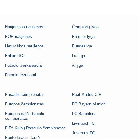
Naujausios naujienos
Čempionų lyga
POP naujienos
Premier lyga
Lietuviškos naujienos
Bundesliga
Ballon d'Or
La Liga
Futbolo tvarkarasciai
A lyga
Futbolo rezultatai
Pasaulio čempionatas
Real Madrid C.F.
Europos čempionatas
FC Bayern Munich
Europos salės futbolo
FC Barcelona
čempionatas
Liverpool FC
FIFA Klubų Pasaulio čempionatas
Juventus FC
Konfederacijų taurė