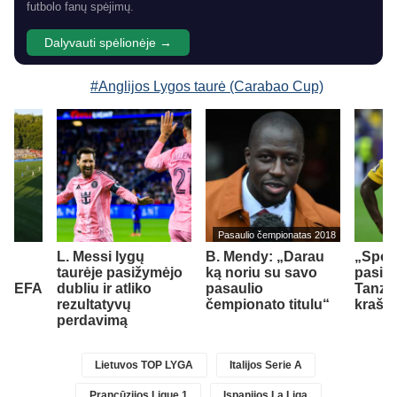
futbolo fanų spėjimų.
Dalyvauti spėlionėje →
#Anglijos Lygos taurė (Carabao Cup)
Pasaulio čempionatas 2018
L. Messi lygų
B. Mendy: „Darau
„Spor
taurėje pasižymėjo
ką noriu su savo
pasipi
. UEFA
dubliu ir atliko
pasaulio
Tanzan
rezultatyvų
čempionato titulu“
krašt
perdavimą
Lietuvos TOP LYGA
Italijos Serie A
Prancūzijos Ligue 1
Ispanijos La Liga