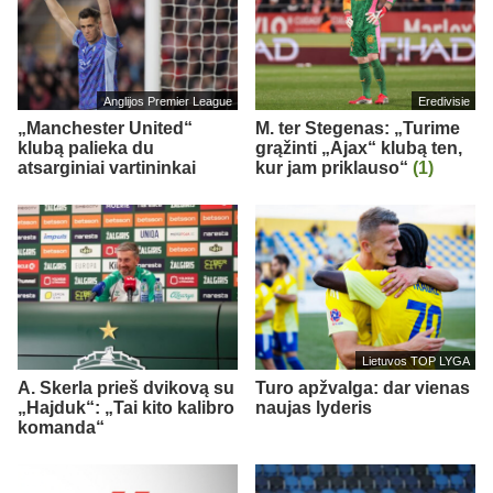
Anglijos Premier League
Eredivisie
„Manchester United“
M. ter Stegenas: „Turime
klubą palieka du
grąžinti „Ajax“ klubą ten,
atsarginiai vartininkai
kur jam priklauso“
(1)
Lietuvos TOP LYGA
A. Skerla prieš dvikovą su
Turo apžvalga: dar vienas
„Hajduk“: „Tai kito kalibro
naujas lyderis
komanda“