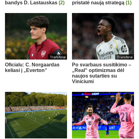
bandys D. Lastauskas
(2)
pristatė naują strategą
(1)
Transferai
Transferai
Oficialu: C. Norgaardas
Po svarbaus susitikimo –
keliasi į „Everton“
„Real“ optimizmas dėl
naujos sutarties su
Viniciumi