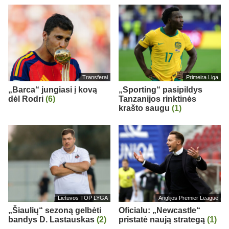
Transferai
Primeira Liga
„Barca“ jungiasi į kovą
„Sporting“ pasipildys
dėl Rodri
(6)
Tanzanijos rinktinės
krašto saugu
(1)
Lietuvos TOP LYGA
Anglijos Premier League
„Šiaulių“ sezoną gelbėti
Oficialu: „Newcastle“
bandys D. Lastauskas
(2)
pristatė naują strategą
(1)