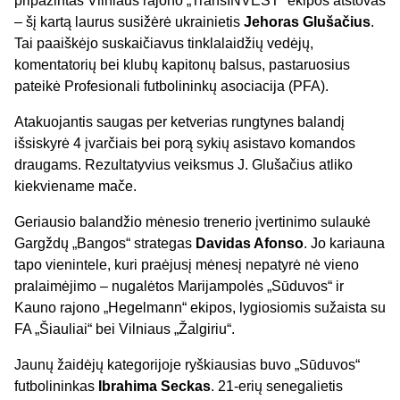
pripažintas Vilniaus rajono „TransINVEST“ ekipos atstovas
– šį kartą laurus susižėrė ukrainietis
Jehoras Glušačius
.
Tai paaiškėjo suskaičiavus tinklalaidžių vedėjų,
komentatorių bei klubų kapitonų balsus, pastaruosius
pateikė Profesionali futbolininkų asociacija (PFA).
Atakuojantis saugas per ketverias rungtynes balandį
išsiskyrė 4 įvarčiais bei porą sykių asistavo komandos
draugams. Rezultatyvius veiksmus J. Glušačius atliko
kiekviename mače.
Geriausio balandžio mėnesio trenerio įvertinimo sulaukė
Gargždų „Bangos“ strategas
Davidas Afonso
. Jo kariauna
tapo vienintele, kuri praėjusį mėnesį nepatyrė nė vieno
pralaimėjimo – nugalėtos Marijampolės „Sūduvos“ ir
Kauno rajono „Hegelmann“ ekipos, lygiosiomis sužaista su
FA „Šiauliai“ bei Vilniaus „Žalgiriu“.
Jaunų žaidėjų kategorijoje ryškiausias buvo „Sūduvos“
futbolininkas
Ibrahima Seckas
. 21-erių senegalietis