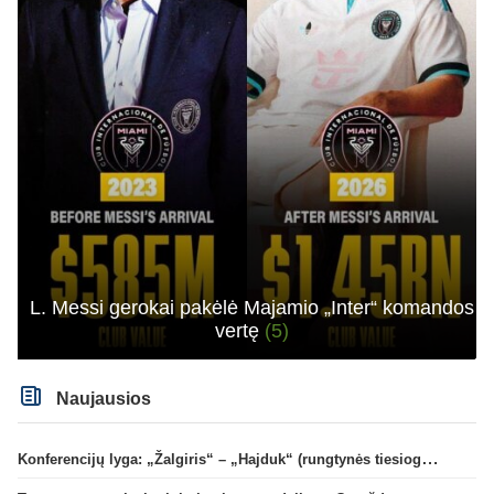
L. Messi gerokai pakėlė Majamio „Inter“ komandos
vertę
(5)
Naujausios
Konferencijų lyga: „Žalgiris“ – „Hajduk“ (rungtynės tiesiogiai)