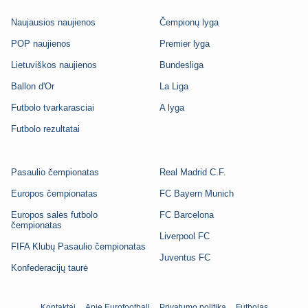
Naujausios naujienos
Čempionų lyga
POP naujienos
Premier lyga
Lietuviškos naujienos
Bundesliga
Ballon d'Or
La Liga
Futbolo tvarkarasciai
A lyga
Futbolo rezultatai
Pasaulio čempionatas
Real Madrid C.F.
Europos čempionatas
FC Bayern Munich
Europos salės futbolo
FC Barcelona
čempionatas
Liverpool FC
FIFA Klubų Pasaulio čempionatas
Juventus FC
Konfederacijų taurė
Kontaktai
Apie Eurofootball
Privatumo politika
Futbolas