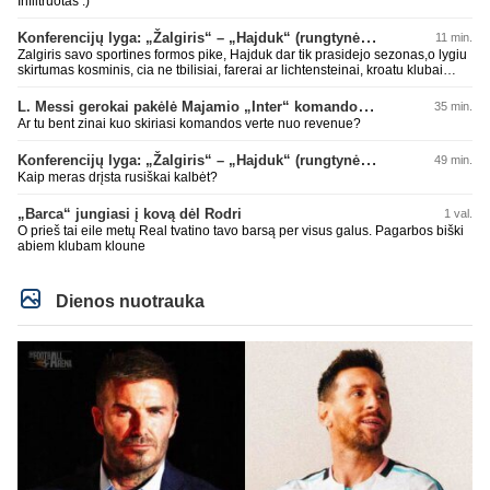
Infiltruotas :)
Konferencijų lyga: „Žalgiris“ – „Hajduk“ (rungtynės tiesiogiai)
11 min.
Zalgiris savo sportines formos pike, Hajduk dar tik prasidejo sezonas,o lygiu
skirtumas kosminis, cia ne tbilisiai, farerai ar lichtensteinai, kroatu klubai
parode kokioje s.... esame, tad tuo ir baigsis futbolo atgimimas, lauksim dar
10 metu kitu stebuklingu rungtyniu pries koki kysiniovo metalista
L. Messi gerokai pakėlė Majamio „Inter“ komandos vertę
35 min.
Ar tu bent zinai kuo skiriasi komandos verte nuo revenue?
Konferencijų lyga: „Žalgiris“ – „Hajduk“ (rungtynės tiesiogiai)
49 min.
Kaip meras drįsta rusiškai kalbėt?
„Barca“ jungiasi į kovą dėl Rodri
1 val.
O prieš tai eile metų Real tvatino tavo barsą per visus galus. Pagarbos biški
abiem klubam kloune
Dienos nuotrauka