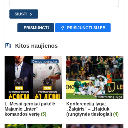
SIŲSTI
PRISIJUNGTI
PRISIJUNGTI SU FB
Kitos naujienos
Dienos nuotrauka
Konferencijų lyga
L. Messi gerokai pakėlė
Konferencijų lyga:
Majamio „Inter“
„Žalgiris“ – „Hajduk“
komandos vertę
(5)
(rungtynės tiesiogiai)
(4)