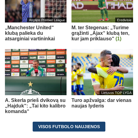
Anglijos Premier League
Eredivisie
„Manchester United“
M. ter Stegenas: „Turime
klubą palieka du
grąžinti „Ajax“ klubą ten,
atsarginiai vartininkai
kur jam priklauso“
(1)
Lietuvos TOP LYGA
A. Skerla prieš dvikovą su
Turo apžvalga: dar vienas
„Hajduk“: „Tai kito kalibro
naujas lyderis
komanda“
VISOS FUTBOLO NAUJIENOS