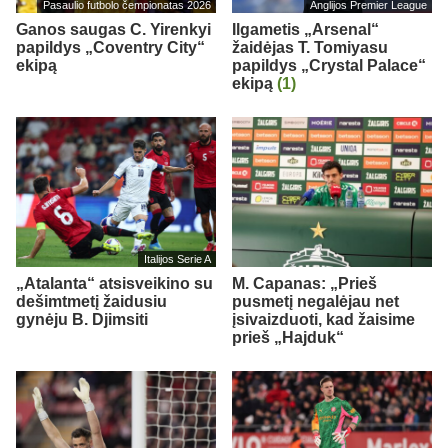
Pasaulio futbolo čempionatas 2026
Anglijos Premier League
Ganos saugas C. Yirenkyi
Ilgametis „Arsenal“
papildys „Coventry City“
žaidėjas T. Tomiyasu
ekipą
papildys „Crystal Palace“
ekipą
(1)
Italijos Serie A
„Atalanta“ atsisveikino su
M. Capanas: „Prieš
dešimtmetį žaidusiu
pusmetį negalėjau net
gynėju B. Djimsiti
įsivaizduoti, kad žaisime
prieš „Hajduk“