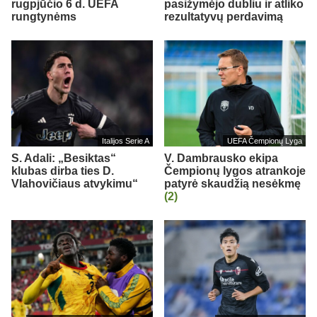
rugpjūčio 6 d. UEFA
pasižymėjo dubliu ir atliko
rungtynėms
rezultatyvų perdavimą
Italijos Serie A
UEFA Čempionų Lyga
S. Adali: „Besiktas“
V. Dambrausko ekipa
klubas dirba ties D.
Čempionų lygos atrankoje
Vlahovičiaus atvykimu“
patyrė skaudžią nesėkmę
(2)