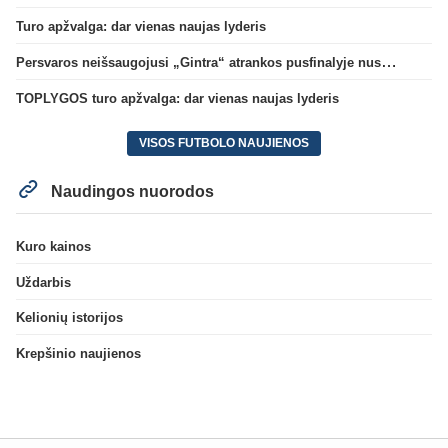
Turo apžvalga: dar vienas naujas lyderis
Persvaros neišsaugojusi „Gintra“ atrankos pusfinalyje nusileido Škotijos čempionėms
TOPLYGOS turo apžvalga: dar vienas naujas lyderis
VISOS FUTBOLO NAUJIENOS
Naudingos nuorodos
Kuro kainos
Uždarbis
Kelionių istorijos
Krepšinio naujienos