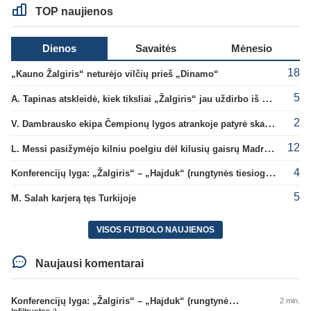
TOP naujienos
Dienos
Savaitės
Mėnesio
18
„Kauno Žalgiris“ neturėjo vilčių prieš „Dinamo“
5
A. Tapinas atskleidė, kiek tiksliai „Žalgiris“ jau uždirbo iš UEFA premijų
2
V. Dambrausko ekipa Čempionų lygos atrankoje patyrė skaudžią nesėkmę
12
L. Messi pasižymėjo kilniu poelgiu dėl kilusių gaisrų Madride
4
Konferencijų lyga: „Žalgiris“ – „Hajduk“ (rungtynės tiesiogiai)
5
M. Salah karjerą tęs Turkijoje
VISOS FUTBOLO NAUJIENOS
Naujausi komentarai
Konferencijų lyga: „Žalgiris“ – „Hajduk“ (rungtynės tiesiogiai)
2 min.