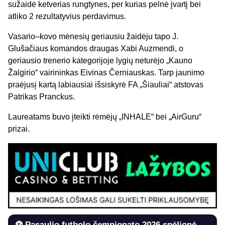
sužaidė ketverias rungtynes, per kurias pelnė įvartį bei
atliko 2 rezultatyvius perdavimus.
Vasario–kovo mėnesių geriausiu žaidėju tapo J.
Glušačiaus komandos draugas Xabi Auzmendi, o
geriausio trenerio kategorijoje lygių neturėjo „Kauno
Žalgirio“ vairininkas Eivinas Černiauskas. Tarp jaunimo
praėjusį kartą labiausiai išsiskyrė FA „Šiauliai“ atstovas
Patrikas Pranckus.
Laureatams buvo įteikti rėmėjų „INHALE“ bei „AirGuru“
prizai.
⚽ Pasaulio futbolo čempionato 2026 spėlionė