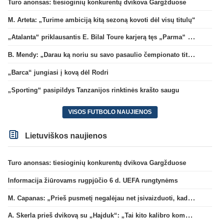
Turo anonsas: tiesioginių konkurentų dvikova Gargžduose
M. Arteta: „Turime ambiciją kitą sezoną kovoti dėl visų titulų“
„Atalanta“ priklausantis E. Bilal Toure karjerą tęs „Parma“ gretose
B. Mendy: „Darau ką noriu su savo pasaulio čempionato titulu“
„Barca“ jungiasi į kovą dėl Rodri
„Sporting“ pasipildys Tanzanijos rinktinės krašto saugu
VISOS FUTBOLO NAUJIENOS
Lietuviškos naujienos
Turo anonsas: tiesioginių konkurentų dvikova Gargžduose
Informacija žiūrovams rugpjūčio 6 d. UEFA rungtynėms
M. Capanas: „Prieš pusmetį negalėjau net įsivaizduoti, kad žaisime prieš „Hajduk“
A. Skerla prieš dvikovą su „Hajduk“: „Tai kito kalibro komanda“