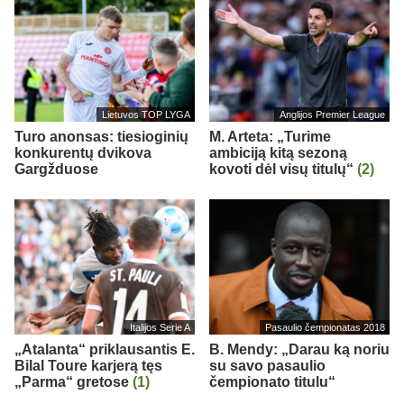
Lietuvos TOP LYGA
Anglijos Premier League
Turo anonsas: tiesioginių
M. Arteta: „Turime
konkurentų dvikova
ambiciją kitą sezoną
Gargžduose
kovoti dėl visų titulų“
(2)
Italijos Serie A
Pasaulio čempionatas 2018
„Atalanta“ priklausantis E.
B. Mendy: „Darau ką noriu
Bilal Toure karjerą tęs
su savo pasaulio
„Parma“ gretose
(1)
čempionato titulu“