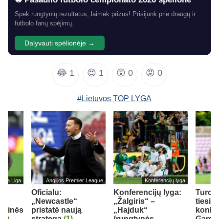
Spėk rungtynių rezultatus, laimėk prizus! Prisijunk prie draugų ir
futbolo fanų spėjimų.
Dalyvauti spėlionėje →
😂
1
😍
1
😲
0
😡
0
#Lietuvos TOP LYGA
eira Liga
Anglijos Premier League
Konferencijų lyga
Oficialu:
Konferencijų lyga:
Turo 
„Newcastle“
„Žalgiris“ –
tiesio
nktinės
pristatė naują
„Hajduk“
konku
(1)
strategą
(1)
(rungtynės
Gargž