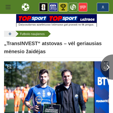
Futbolo naujienos
„TransINVEST“ atstovas – vėl geriausias
mėnesio žaidėjas