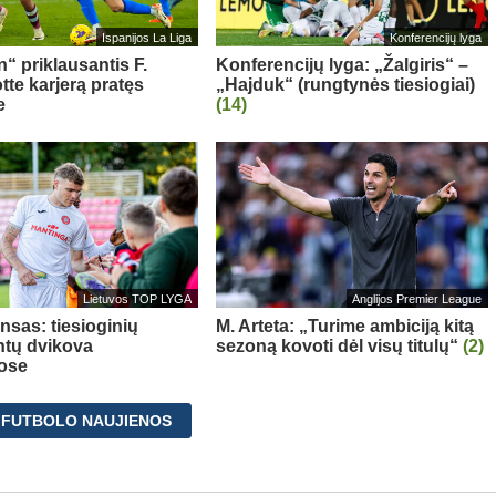
Ispanijos La Liga
Konferencijų lyga
“ priklausantis F.
Konferencijų lyga: „Žalgiris“ –
te karjerą pratęs
„Hajduk“ (rungtynės tiesiogiai)
e
(14)
Lietuvos TOP LYGA
Anglijos Premier League
nsas: tiesioginių
M. Arteta: „Turime ambiciją kitą
tų dvikova
sezoną kovoti dėl visų titulų“
(2)
ose
 FUTBOLO NAUJIENOS