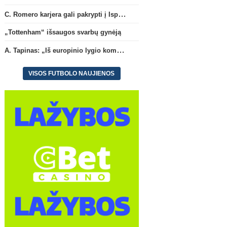
C. Romero karjera gali pakrypti į Ispaniją
„Tottenham“ išsaugos svarbų gynėją
A. Tapinas: „Iš europinio lygio komandos gavom gerų pamokų“
VISOS FUTBOLO NAUJIENOS