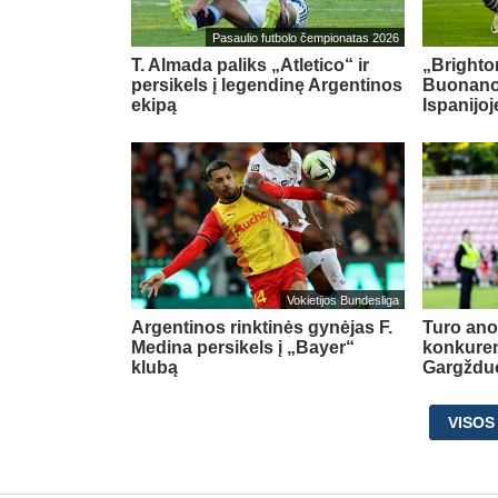
Pasaulio futbolo čempionatas 2026
T. Almada paliks „Atletico“ ir
„Brighton
persikels į legendinę Argentinos
Buonanot
ekipą
Ispanijoj
Vokietijos Bundesliga
Argentinos rinktinės gynėjas F.
Turo ano
Medina persikels į „Bayer“
konkuren
klubą
Gargždu
VISOS