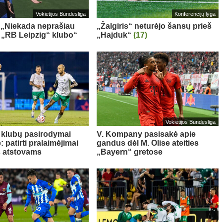
Vokietijos Bundesliga
Konferencijų lyga
 „Niekada neprašiau
„Žalgiris“ neturėjo šansų prieš
š „RB Leipzig“ klubo“
„Hajduk“
(17)
Vokietijos Bundesliga
 klubų pasirodymai
V. Kompany pasisakė apie
 patirti pralaimėjimai
gandus dėl M. Olise ateities
s atstovams
„Bayern“ gretose