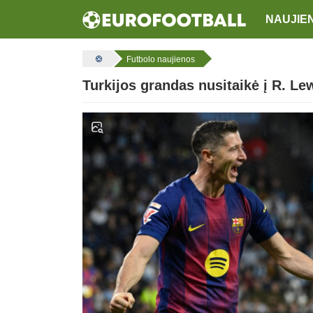
NAUJIE
Futbolo naujienos
Turkijos grandas nusitaikė į R. L