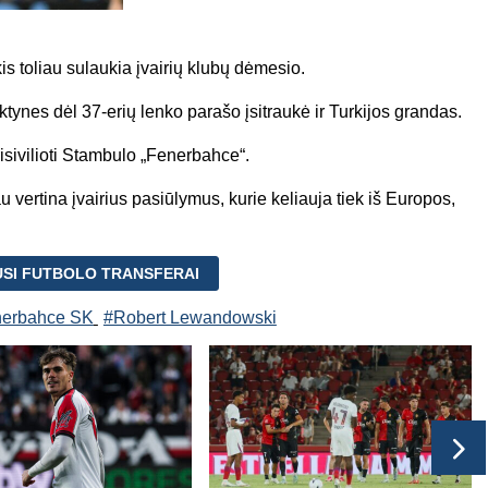
 toliau sulaukia įvairių klubų dėmesio.
tynes dėl 37-erių lenko parašo įsitraukė ir Turkijos grandas.
isivilioti Stambulo „Fenerbahce“.
vertina įvairius pasiūlymus, kurie keliauja tiek iš Europos,
USI FUTBOLO TRANSFERAI
erbahce SK
#Robert Lewandowski