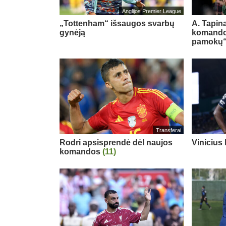
Anglijos Premier League
„Tottenham“ išsaugos svarbų
A. Tapina
gynėją
komando
pamokų
Transferai
Rodri apsisprendė dėl naujos
Vinicius
komandos
(11)