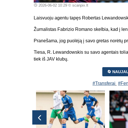
2026-06-02 10:29
© scanpix.lt
Laisvuoju agentu tapęs Robertas Lewandowskis
Žurnalistas Fabrizio Romano skelbia, kad į lenk
Pranešama, jog puolėją į savo gretas norėtų pr
Tiesa, R. Lewandowskis su savo agentais toliau 
tiek iš JAV klubų.
🔄 NAUJA
#Transferai
#Fen