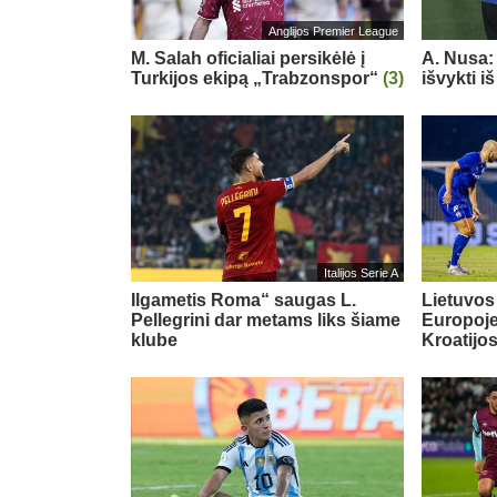
Anglijos Premier League
M. Salah oficialiai persikėlė į
A. Nusa:
Turkijos ekipą „Trabzonspor“
(3)
išvykti i
Italijos Serie A
Ilgametis Roma“ saugas L.
Lietuvos
Pellegrini dar metams liks šiame
Europoje:
klube
Kroatijo