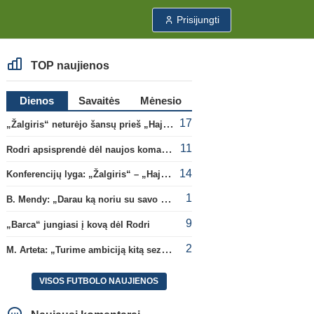
Prisijungti
TOP naujienos
Dienos
Savaitės
Mėnesio
17
„Žalgiris“ neturėjo šansų prieš „Hajduk“
11
Rodri apsisprendė dėl naujos komandos
14
Konferencijų lyga: „Žalgiris“ – „Hajduk“ (rungtynės tiesiogiai)
1
B. Mendy: „Darau ką noriu su savo pasaulio čempionato titulu“
9
„Barca“ jungiasi į kovą dėl Rodri
2
M. Arteta: „Turime ambiciją kitą sezoną kovoti dėl visų titulų“
VISOS FUTBOLO NAUJIENOS