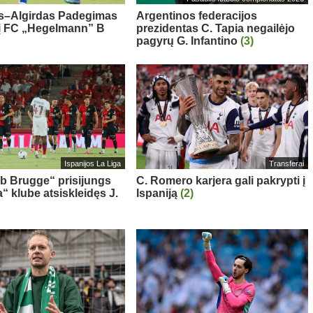
s–Algirdas Padegimas
Argentinos federacijos
 į FC „Hegelmann” B
prezidentas C. Tapia negailėjo
pagyrų G. Infantino
(3)
Ispanijos La Liga
Transferai
ub Brugge“ prisijungs
C. Romero karjera gali pakrypti į
“ klube atsiskleidęs J.
Ispaniją
(2)