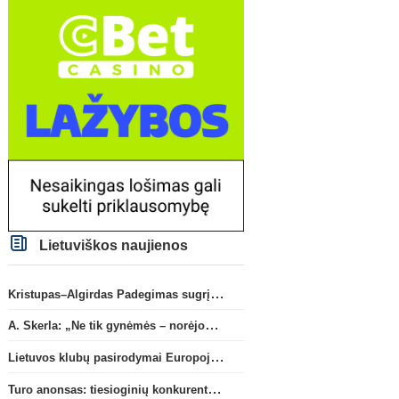
Lietuviškos naujienos
Kristupas–Algirdas Padegimas sugrįžta į FC „Hegelmann” B sudėtį
A. Skerla: „Ne tik gynėmės – norėjome atakuoti“
Lietuvos klubų pasirodymai Europoje: patirti pralaimėjimai Kroatijos atstovams
Turo anonsas: tiesioginių konkurentų dvikova Gargžduose