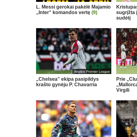
L. Messi gerokai pakėlė Majamio
Kristupa
„Inter“ komandos vertę
(9)
sugrįžta
sudėtį
Anglijos Premier League
„Chelsea“ ekipa pasipildys
Prie „Cl
krašto gynėju P. Chavarria
„Mallorca
Virgili