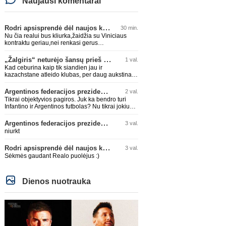
Naujausi komentarai
Rodri apsisprendė dėl naujos komandos
30 min.
Nu čia realui bus kliurka,žaidžia su Viniciaus
kontraktu geriau,nei renkasi gerus
žaidėjus...kolkas ne vienas nebuvo geras
„Žalgiris“ neturėjo šansų prieš „Hajduk“
1 val.
Kad ceburina kaip tik siandien jau ir
kazachstane atleido klubas, per daug aukstinat
ji.
Argentinos federacijos prezidentas C. Tapia negailėjo pagyrų G. Infantino
2 val.
Tikrai objektyvios pagiros. Juk ka bendro turi
Infantino ir Argentinos futbolas? Nu tikrai jokiu
bendru reikaliuku :)))
Argentinos federacijos prezidentas C. Tapia negailėjo pagyrų G. Infantino
3 val.
niurkt
Rodri apsisprendė dėl naujos komandos
3 val.
Sėkmės gaudant Realo puolėjus :)
Dienos nuotrauka