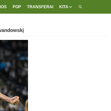
NOS
POP
TRANSFERAI
KITA
ewandowskį