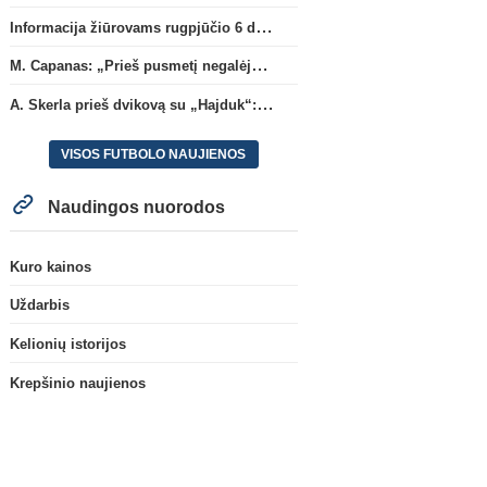
Informacija žiūrovams rugpjūčio 6 d. UEFA rungtynėms
M. Capanas: „Prieš pusmetį negalėjau net įsivaizduoti, kad žaisime prieš „Hajduk“
A. Skerla prieš dvikovą su „Hajduk“: „Tai kito kalibro komanda“
VISOS FUTBOLO NAUJIENOS
Naudingos nuorodos
Kuro kainos
Uždarbis
Kelionių istorijos
Krepšinio naujienos