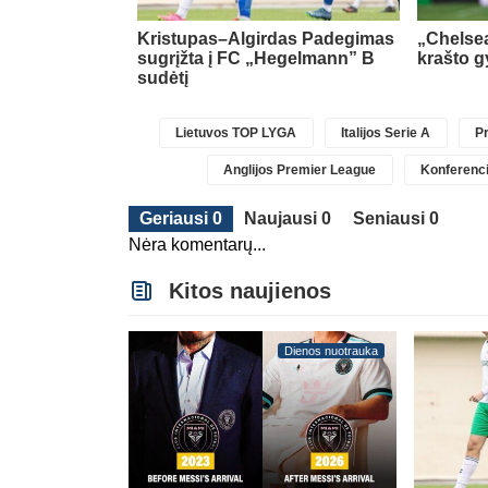
Ispanijos La Liga
al“ gretose
(4)
Kristupas–Algirdas Padegimas
„Chelsea
sugrįžta į FC „Hegelmann” B
krašto g
sudėtį
Lietuvos TOP LYGA
Italijos Serie A
Pr
Anglijos Premier League
Konferenci
Geriausi 0
Naujausi 0
Seniausi 0
Nėra komentarų...
Kitos naujienos
Dienos nuotrauka