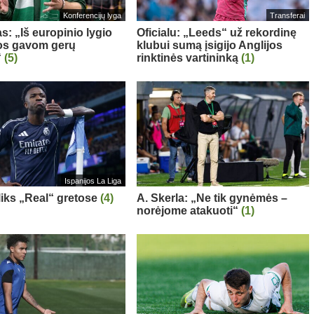
Konferencijų lyga
Transferai
s: „Iš europinio lygio
Oficialu: „Leeds“ už rekordinę
s gavom gerų
klubui sumą įsigijo Anglijos
“
(5)
rinktinės vartininką
(1)
Ispanijos La Liga
 liks „Real“ gretose
(4)
A. Skerla: „Ne tik gynėmės –
norėjome atakuoti“
(1)