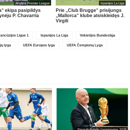
Anglijos Premier League
Ispanijos La Liga
“ ekipa pasipildys
Prie „Club Brugge“ prisijungs
ynėju P. Chavarria
„Mallorca“ klube atsiskleidęs J.
Virgili
ancūzijos Ligue 1
Ispanijos La Liga
Vokietijos Bundesliga
jų lyga
UEFA Europos lyga
UEFA Čempionų Lyga
Pasaulio futbolo čempionatas 2026