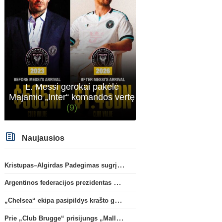
Transferai
Anglijos Premi
C. Romero karjera gali pakrypti
„Tottenham“ išsaugos s
į Ispaniją
(2)
gynėją
L. Messi gerokai pakėlė
Majamio „Inter“ komandos vertę
(9)
Naujausios
Kristupas–Algirdas Padegimas sugrįžta į FC „Hegelmann” B sudėtį
Argentinos federacijos prezidentas C. Tapia negailėjo pagyrų G. Infantino
„Chelsea“ ekipa pasipildys krašto gynėju P. Chavarria
Prie „Club Brugge“ prisijungs „Mallorca“ klube atsiskleidęs J. Virgili