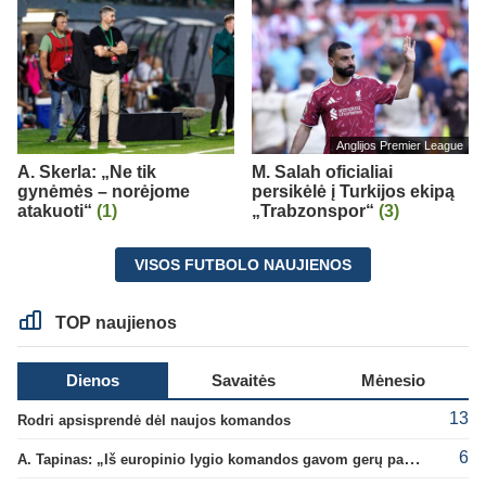
Anglijos Premier League
A. Skerla: „Ne tik
M. Salah oficialiai
gynėmės – norėjome
persikėlė į Turkijos ekipą
atakuoti“
(1)
„Trabzonspor“
(3)
VISOS FUTBOLO NAUJIENOS
TOP naujienos
Dienos
Savaitės
Mėnesio
13
Rodri apsisprendė dėl naujos komandos
6
A. Tapinas: „Iš europinio lygio komandos gavom gerų pamokų“