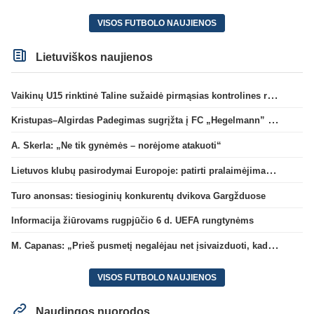
VISOS FUTBOLO NAUJIENOS
Lietuviškos naujienos
Vaikinų U15 rinktinė Taline sužaidė pirmąsias kontrolines rungtynes
Kristupas–Algirdas Padegimas sugrįžta į FC „Hegelmann” B sudėtį
A. Skerla: „Ne tik gynėmės – norėjome atakuoti“
Lietuvos klubų pasirodymai Europoje: patirti pralaimėjimai Kroatijos atstovams
Turo anonsas: tiesioginių konkurentų dvikova Gargžduose
Informacija žiūrovams rugpjūčio 6 d. UEFA rungtynėms
M. Capanas: „Prieš pusmetį negalėjau net įsivaizduoti, kad žaisime prieš „Hajduk“
VISOS FUTBOLO NAUJIENOS
Naudingos nuorodos