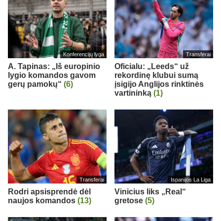
Konferencijų lyga
Transferai
A. Tapinas: „Iš europinio
Oficialu: „Leeds“ už
lygio komandos gavom
rekordinę klubui sumą
gerų pamokų“
(6)
įsigijo Anglijos rinktinės
vartininką
(1)
Transferai
Ispanijos La Liga
Rodri apsisprendė dėl
Vinicius liks „Real“
naujos komandos
(13)
gretose
(5)