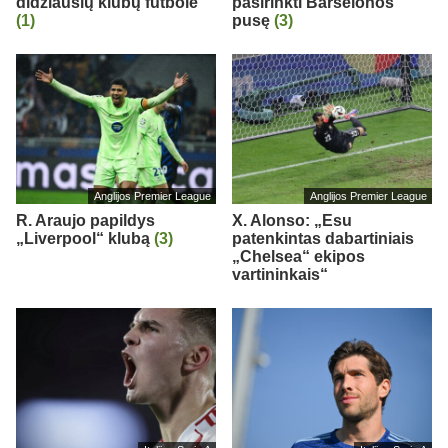
didžiausių klubų futbole“
pasirinkti Barselonos
(1)
pusę
(3)
Anglijos Premier League
Anglijos Premier League
R. Araujo papildys
X. Alonso: „Esu
„Liverpool“ klubą
(3)
patenkintas dabartiniais
„Chelsea“ ekipos
vartininkais“