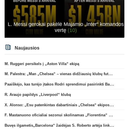
L. Messi gerokai pakėlė Majamio „Inter“ komandos
vertę
(10)
Naujausios
M. Ruggeri persikels į „Aston Villa“ ekipą
M. Palestra: „Man „Chelsea“ – vienas didžiausių klubų futbole“
Paaiškėjo, kas turėjo įtakos Rodri sprendimui pasirinkti Barselonos pusę
R. Araujo papildys „Liverpool“ klubą
X. Alonso: „Esu patenkintas dabartiniais „Chelsea“ ekipos vartininkais“
F. Mastanuono oficialiai sezonui skolinamas „Fiorentina“ ekipai
Buvęs ilgametis„Barcelona“ žaidėjas S. Roberto artėja link persikėlimo į MLS