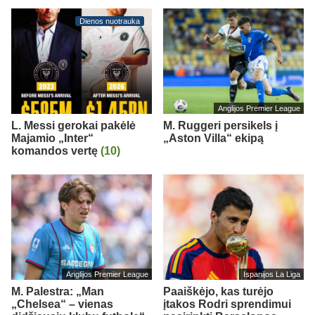
Dienos nuotrauka
Anglijos Premier League
L. Messi gerokai pakėlė
M. Ruggeri persikels į
Majamio „Inter“
„Aston Villa“ ekipą
komandos vertę
(10)
Anglijos Premier League
Ispanijos La Liga
M. Palestra: „Man
Paaiškėjo, kas turėjo
„Chelsea“ – vienas
įtakos Rodri sprendimui