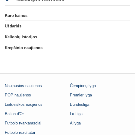
Kuro kainos
Uždarbis
Kelionių istorijos
Krepšinio naujienos
Naujausios naujienos
Čempionų lyga
POP naujienos
Premier lyga
Lietuviškos naujienos
Bundesliga
Ballon d'Or
La Liga
Futbolo tvarkarasciai
A lyga
Futbolo rezultatai