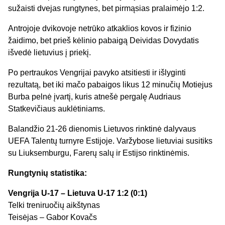
sužaisti dvejas rungtynes, bet pirmąsias pralaimėjo 1:2.
Antrojoje dvikovoje netrūko atkaklios kovos ir fizinio
žaidimo, bet prieš kėlinio pabaigą Deividas Dovydatis
išvedė lietuvius į priekį.
Po pertraukos Vengrijai pavyko atsitiesti ir išlyginti
rezultatą, bet iki mačo pabaigos likus 12 minučių Motiejus
Burba pelnė įvartį, kuris atnešė pergalę Audriaus
Statkevičiaus auklėtiniams.
Balandžio 21-26 dienomis Lietuvos rinktinė dalyvaus
UEFA Talentų turnyre Estijoje. Varžybose lietuviai susitiks
su Liuksemburgu, Farerų salų ir Estijso rinktinėmis.
Rungtynių statistika:
Vengrija U-17 – Lietuva U-17 1:2 (0:1)
Telki treniruočių aikštynas
Teisėjas – Gabor Kovačs