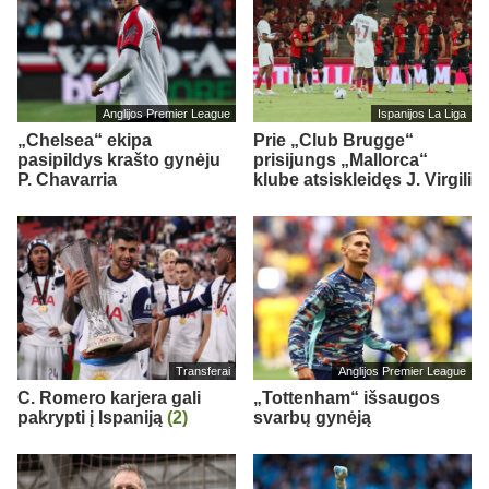
Anglijos Premier League
Ispanijos La Liga
„Chelsea“ ekipa
Prie „Club Brugge“
pasipildys krašto gynėju
prisijungs „Mallorca“
P. Chavarria
klube atsiskleidęs J. Virgili
Transferai
Anglijos Premier League
C. Romero karjera gali
„Tottenham“ išsaugos
pakrypti į Ispaniją
(2)
svarbų gynėją