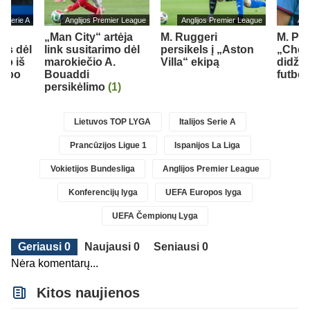
jos Serie A
Anglijos Premier League
Anglijos Premier League
Ang
„Man City“ artėja
M. Ruggeri
M. Pal
us dėl
link susitarimo dėl
persikels į „Aston
„Chel
mo iš
marokiečio A.
Villa“ ekipą
didžia
lubo
Bouaddi
futbo
persikėlimo
(1)
Lietuvos TOP LYGA
Italijos Serie A
Prancūzijos Ligue 1
Ispanijos La Liga
Vokietijos Bundesliga
Anglijos Premier League
Konferencijų lyga
UEFA Europos lyga
UEFA Čempionų Lyga
Geriausi 0
Naujausi 0
Seniausi 0
Nėra komentarų...
Kitos naujienos