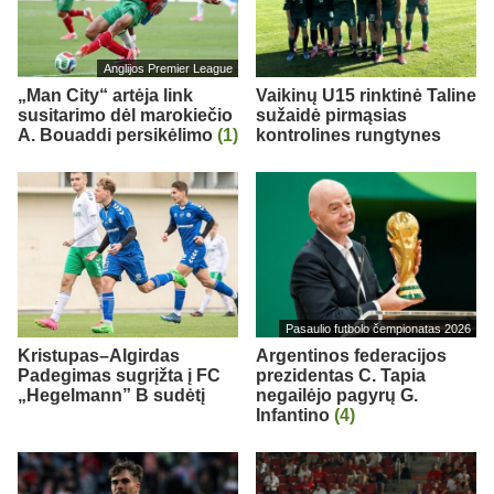
Anglijos Premier League
„Man City“ artėja link
Vaikinų U15 rinktinė Taline
susitarimo dėl marokiečio
sužaidė pirmąsias
A. Bouaddi persikėlimo
(1)
kontrolines rungtynes
Pasaulio futbolo čempionatas 2026
Kristupas–Algirdas
Argentinos federacijos
Padegimas sugrįžta į FC
prezidentas C. Tapia
„Hegelmann” B sudėtį
negailėjo pagyrų G.
Infantino
(4)