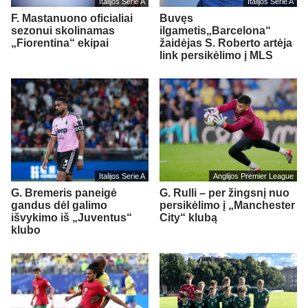
Italijos Serie A
Italijos Serie A
F. Mastanuono oficialiai
Buvęs
sezonui skolinamas
ilgametis„Barcelona“
„Fiorentina“ ekipai
žaidėjas S. Roberto artėja
link persikėlimo į MLS
Italijos Serie A
Anglijos Premier League
G. Bremeris paneigė
G. Rulli – per žingsnį nuo
gandus dėl galimo
persikėlimo į „Manchester
išvykimo iš „Juventus“
City“ klubą
klubo