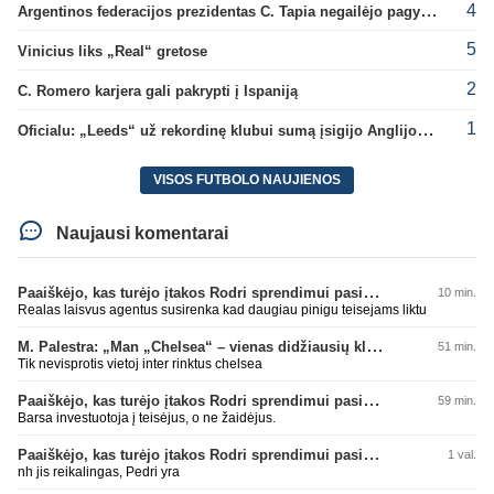
4
Argentinos federacijos prezidentas C. Tapia negailėjo pagyrų G. Infantino
5
Vinicius liks „Real“ gretose
2
C. Romero karjera gali pakrypti į Ispaniją
1
Oficialu: „Leeds“ už rekordinę klubui sumą įsigijo Anglijos rinktinės vartininką
VISOS FUTBOLO NAUJIENOS
Naujausi komentarai
Paaiškėjo, kas turėjo įtakos Rodri sprendimui pasirinkti Barselonos pusę
10 min.
Realas laisvus agentus susirenka kad daugiau pinigu teisejams liktu
M. Palestra: „Man „Chelsea“ – vienas didžiausių klubų futbole“
51 min.
Tik nevisprotis vietoj inter rinktus chelsea
Paaiškėjo, kas turėjo įtakos Rodri sprendimui pasirinkti Barselonos pusę
59 min.
Barsa investuotoja į teisėjus, o ne žaidėjus.
Paaiškėjo, kas turėjo įtakos Rodri sprendimui pasirinkti Barselonos pusę
1 val.
nh jis reikalingas, Pedri yra