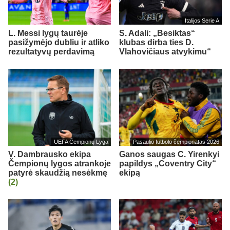
Italijos Serie A
L. Messi lygų taurėje
S. Adali: „Besiktas“
pasižymėjo dubliu ir atliko
klubas dirba ties D.
rezultatyvų perdavimą
Vlahovičiaus atvykimu“
UEFA Čempionų Lyga
Pasaulio futbolo čempionatas 2026
V. Dambrausko ekipa
Ganos saugas C. Yirenkyi
Čempionų lygos atrankoje
papildys „Coventry City“
patyrė skaudžią nesėkmę
ekipą
(2)