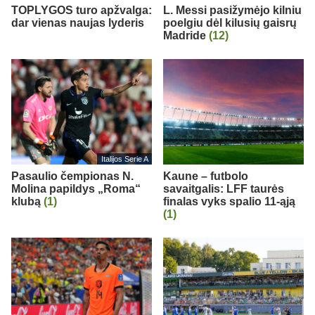
TOPLYGOS turo apžvalga:
L. Messi pasižymėjo kilniu
dar vienas naujas lyderis
poelgiu dėl kilusių gaisrų
Madride
(12)
Italijos Serie A
Pasaulio čempionas N.
Kaune – futbolo
Molina papildys „Roma“
savaitgalis: LFF taurės
klubą
(1)
finalas vyks spalio 11-ąją
(1)