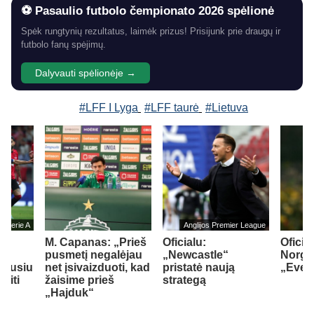
⚽ Pasaulio futbolo čempionato 2026 spėlionė
Spėk rungtynių rezultatus, laimėk prizus! Prisijunk prie draugų ir
futbolo fanų spėjimų.
Dalyvauti spėlionėje →
#LFF I Lyga
#LFF taurė
#Lietuva
jos Serie A
Anglijos Premier League
M. Capanas: „Prieš
Oficialu:
Oficial
su
pusmetį negalėjau
„Newcastle“
Norgaa
idusiu
net įsivaizduoti, kad
pristatė naują
„Ever
siti
žaisime prieš
strategą
„Hajduk“