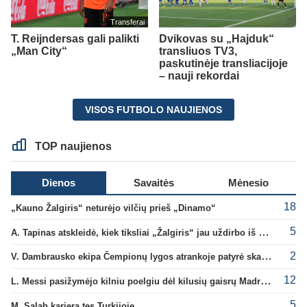
Transferai
T. Reijndersas gali palikti
Dvikovas su „Hajduk“
„Man City“
transliuos TV3,
paskutinėje transliacijoje
– nauji rekordai
VISOS FUTBOLO NAUJIENOS
TOP naujienos
Dienos
Savaitės
Mėnesio
18
„Kauno Žalgiris“ neturėjo vilčių prieš „Dinamo“
5
A. Tapinas atskleidė, kiek tiksliai „Žalgiris“ jau uždirbo iš UEFA premijų
2
V. Dambrausko ekipa Čempionų lygos atrankoje patyrė skaudžią nesėkmę
12
L. Messi pasižymėjo kilniu poelgiu dėl kilusių gaisrų Madride
5
M. Salah karjerą tęs Turkijoje