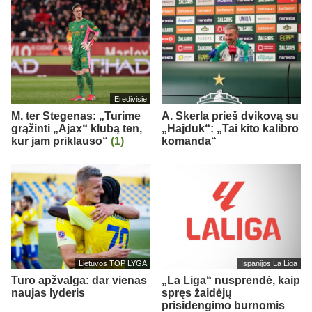
Eredivisie
M. ter Stegenas: „Turime
A. Skerla prieš dvikovą su
grąžinti „Ajax“ klubą ten,
„Hajduk“: „Tai kito kalibro
kur jam priklauso“
(1)
komanda“
Lietuvos TOP LYGA
Ispanijos La Liga
Turo apžvalga: dar vienas
„La Liga“ nusprendė, kaip
naujas lyderis
spręs žaidėjų
prisidengimo burnomis