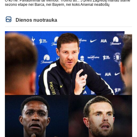
O ko ne. Pavadinimai tai vienodi. Trolinu aš... 5 prieš Zagrebą manau šiame
sezono etape nei Barca, nei Bayern, nei koks Arsenal neatloštų
Dienos nuotrauka