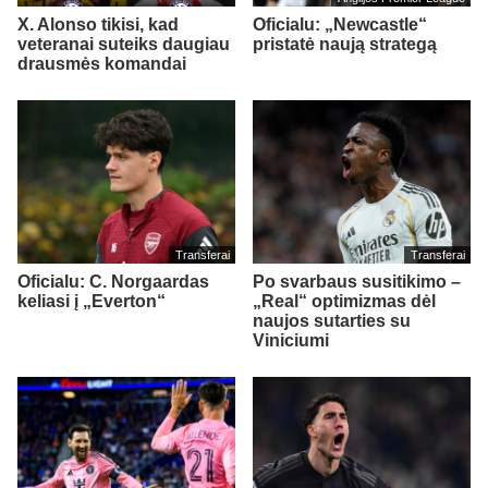
X. Alonso tikisi, kad
Oficialu: „Newcastle“
veteranai suteiks daugiau
pristatė naują strategą
drausmės komandai
Transferai
Transferai
Oficialu: C. Norgaardas
Po svarbaus susitikimo –
keliasi į „Everton“
„Real“ optimizmas dėl
naujos sutarties su
Viniciumi