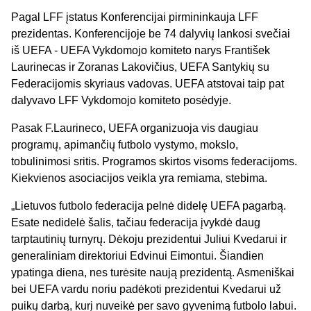
Pagal LFF įstatus Konferencijai pirmininkauja LFF
prezidentas. Konferencijoje be 74 dalyvių lankosi svečiai
iš UEFA - UEFA Vykdomojo komiteto narys František
Laurinecas ir Zoranas Lakovičius, UEFA Santykių su
Federacijomis skyriaus vadovas. UEFA atstovai taip pat
dalyvavo LFF Vykdomojo komiteto posėdyje.
Pasak F.Laurineco, UEFA organizuoja vis daugiau
programų, apimančių futbolo vystymo, mokslo,
tobulinimosi sritis. Programos skirtos visoms federacijoms.
Kiekvienos asociacijos veikla yra remiama, stebima.
„Lietuvos futbolo federacija pelnė didelę UEFA pagarbą.
Esate nedidelė šalis, tačiau federacija įvykdė daug
tarptautinių turnyrų. Dėkoju prezidentui Juliui Kvedarui ir
generaliniam direktoriui Edvinui Eimontui. Šiandien
ypatinga diena, nes turėsite naują prezidentą. Asmeniškai
bei UEFA vardu noriu padėkoti prezidentui Kvedarui už
puikų darbą, kurį nuveikė per savo gyvenimą futbolo labui.