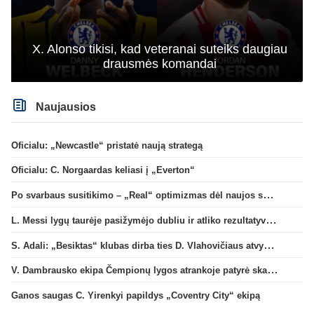
X. Alonso tikisi, kad veteranai suteiks daugiau
drausmės komandai
Naujausios
Oficialu: „Newcastle“ pristatė naują strategą
Oficialu: C. Norgaardas keliasi į „Everton“
Po svarbaus susitikimo – „Real“ optimizmas dėl naujos sutarties su Viniciumi
L. Messi lygų taurėje pasižymėjo dubliu ir atliko rezultatyvų perdavimą
S. Adali: „Besiktas“ klubas dirba ties D. Vlahovičiaus atvykimu“
V. Dambrausko ekipa Čempionų lygos atrankoje patyrė skaudžią nesėkmę
Ganos saugas C. Yirenkyi papildys „Coventry City“ ekipą