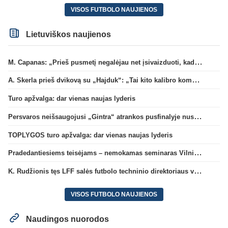
VISOS FUTBOLO NAUJIENOS
Lietuviškos naujienos
M. Capanas: „Prieš pusmetį negalėjau net įsivaizduoti, kad žaisime prieš „Hajduk“
A. Skerla prieš dvikovą su „Hajduk“: „Tai kito kalibro komanda“
Turo apžvalga: dar vienas naujas lyderis
Persvaros neišsaugojusi „Gintra“ atrankos pusfinalyje nusileido Škotijos čempionėms
TOPLYGOS turo apžvalga: dar vienas naujas lyderis
Pradedantiesiems teisėjams – nemokamas seminaras Vilniuje šį penktadienį
K. Rudžionis tęs LFF salės futbolo techninio direktoriaus veiklą
VISOS FUTBOLO NAUJIENOS
Naudingos nuorodos