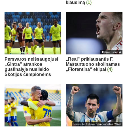
klausimą
(1)
Italijos Serie A
Persvaros neišsaugojusi
„Real“ priklausantis F.
„Gintra“ atrankos
Mastantuono skolinamas
pusfinalyje nusileido
„Fiorentina“ ekipai
(4)
Škotijos čempionėms
Pasaulio futbolo čempionatas 2026