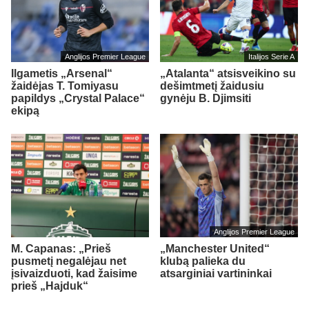
Anglijos Premier League
Italijos Serie A
Ilgametis „Arsenal“
„Atalanta“ atsisveikino su
žaidėjas T. Tomiyasu
dešimtmetį žaidusiu
papildys „Crystal Palace“
gynėju B. Djimsiti
ekipą
Anglijos Premier League
M. Capanas: „Prieš
„Manchester United“
pusmetį negalėjau net
klubą palieka du
įsivaizduoti, kad žaisime
atsarginiai vartininkai
prieš „Hajduk“