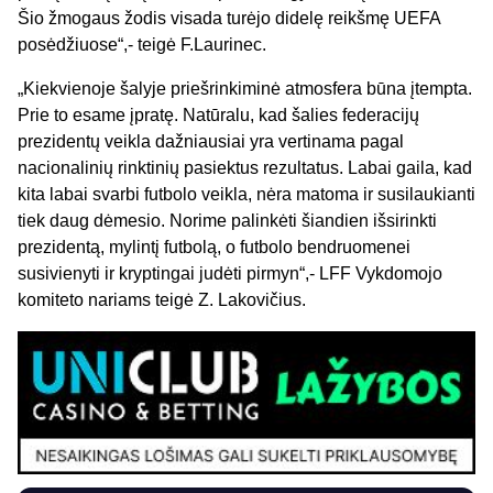
Šio žmogaus žodis visada turėjo didelę reikšmę UEFA
posėdžiuose“,- teigė F.Laurinec.
„Kiekvienoje šalyje priešrinkiminė atmosfera būna įtempta.
Prie to esame įpratę. Natūralu, kad šalies federacijų
prezidentų veikla dažniausiai yra vertinama pagal
nacionalinių rinktinių pasiektus rezultatus. Labai gaila, kad
kita labai svarbi futbolo veikla, nėra matoma ir susilaukianti
tiek daug dėmesio. Norime palinkėti šiandien išsirinkti
prezidentą, mylintį futbolą, o futbolo bendruomenei
susivienyti ir kryptingai judėti pirmyn“,- LFF Vykdomojo
komiteto nariams teigė Z. Lakovičius.