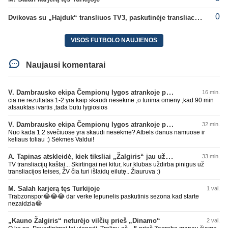
0
Dvikovas su „Hajduk“ transliuos TV3, paskutinėje transliacijoje – nauji rekordai
VISOS FUTBOLO NAUJIENOS
Naujausi komentarai
V. Dambrausko ekipa Čempionų lygos atrankoje patyrė skaudžią nesėkmę
16 min.
cia ne rezultatas 1-2 yra kaip skaudi nesekme ,o turima omeny ,kad 90 min
atsauktas ivartis ,tada butu lygiosios
V. Dambrausko ekipa Čempionų lygos atrankoje patyrė skaudžią nesėkmę
32 min.
Nuo kada 1:2 svečiuose yra skaudi nesėkmė? Atbels danus namuose ir
keliaus toliau :) Sėkmės Valdui!
A. Tapinas atskleidė, kiek tiksliai „Žalgiris“ jau uždirbo iš UEFA premijų
33 min.
TV transliacijų kaštai... Skirtingai nei kitur, kur klubas uždirba pinigus už
transliacijos teises, ŽV čia turi išlaidų eilutę.. Žiauruva :)
M. Salah karjerą tęs Turkijoje
1 val.
Trabzonspor😂😂😂 dar verke lepunelis paskutinis sezona kad starte
nezaidzia😂
„Kauno Žalgiris“ neturėjo vilčių prieš „Dinamo“
2 val.