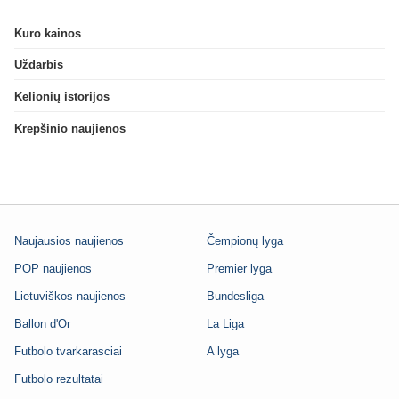
Kuro kainos
Uždarbis
Kelionių istorijos
Krepšinio naujienos
Naujausios naujienos
Čempionų lyga
POP naujienos
Premier lyga
Lietuviškos naujienos
Bundesliga
Ballon d'Or
La Liga
Futbolo tvarkarasciai
A lyga
Futbolo rezultatai