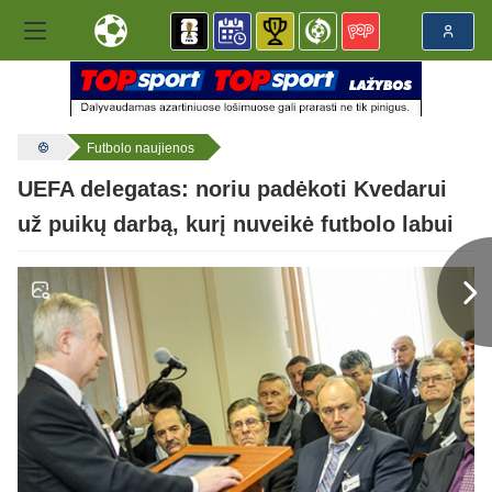
Futbolo naujienos
UEFA delegatas: noriu padėkoti Kvedarui
už puikų darbą, kurį nuveikė futbolo labui