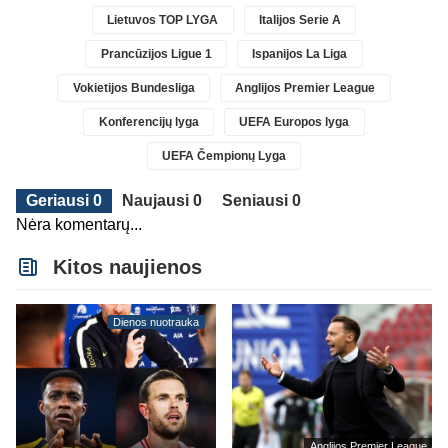
Lietuvos TOP LYGA
Italijos Serie A
Prancūzijos Ligue 1
Ispanijos La Liga
Vokietijos Bundesliga
Anglijos Premier League
Konferencijų lyga
UEFA Europos lyga
UEFA Čempionų Lyga
Geriausi 0
Naujausi 0
Seniausi 0
Nėra komentarų...
Kitos naujienos
Dienos nuotrauka
Anglijos Premier League