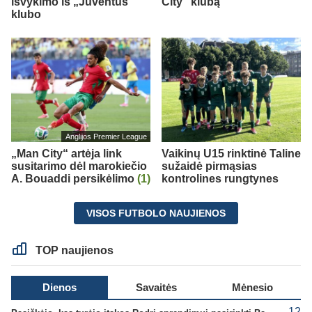
išvykimo iš „Juventus“
City“ klubą
klubo
Anglijos Premier League
„Man City“ artėja link
Vaikinų U15 rinktinė Taline
susitarimo dėl marokiečio
sužaidė pirmąsias
A. Bouaddi persikėlimo
(1)
kontrolines rungtynes
VISOS FUTBOLO NAUJIENOS
TOP naujienos
Dienos
Savaitės
Mėnesio
12