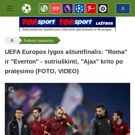
Futbolo naujienos
UEFA Europos lygos aštuntfinalis: "Roma"
ir "Everton" - sutriuškinti, "Ajax" krito po
pratęsimo (FOTO, VIDEO)