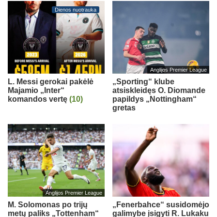
Dienos nuotrauka
Anglijos Premier League
L. Messi gerokai pakėlė
„Sporting“ klube
Majamio „Inter“
atsiskleidęs O. Diomande
komandos vertę
(10)
papildys „Nottingham“
gretas
Anglijos Premier League
M. Solomonas po trijų
„Fenerbahce“ susidomėjo
metų paliks „Tottenham“
galimybe įsigyti R. Lukaku