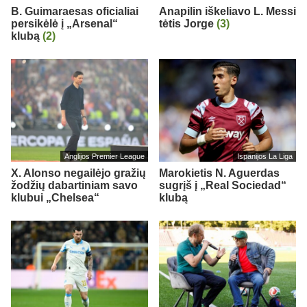
B. Guimaraesas oficialiai
Anapilin iškeliavo L. Messi
persikėlė į „Arsenal“
tėtis Jorge
(3)
klubą
(2)
Anglijos Premier League
Ispanijos La Liga
X. Alonso negailėjo gražių
Marokietis N. Aguerdas
žodžių dabartiniam savo
sugrįš į „Real Sociedad“
klubui „Chelsea“
klubą