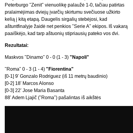
Peterburgo "Zenit" vienuolikę palaužė 1-0, tačiau patirtas
pralaimėjimas dviejų įvarčių skirtumu svečiuose užkirto
kelią į kitą etapą. Daugelis sirgalių stebėjosi, kad
aštuntfinalyje žaidė net penkios "Serie A" ekipos. Iš vakarą
paaiškėjo, kad tarp aštuonių stipriausių pateko vos dvi.
Rezultatai:
Maskvos "Dinamo" 0 - 0 (1 - 3)
"Napoli"
"Roma" 0 - 3 (1 - 4)
"Fiorentina"
[0-1] 9' Gonzalo Rodriguez (iš 11 metrų baudinio)
[0-2] 18' Marcos Alonso
[0-3] 22' Jose Maria Basanta
88' Adem Ljajič ("Roma") pašalintas iš aikštės