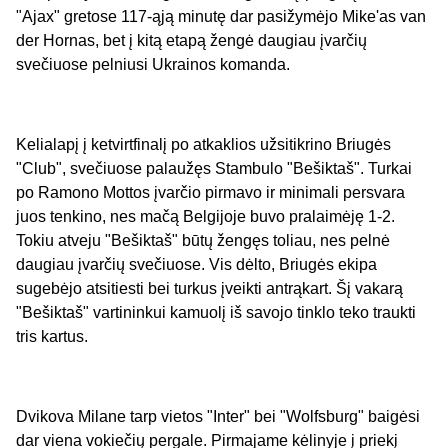
"Ajax" gretose 117-ąją minutę dar pasižymėjo Mike'as van
der Hornas, bet į kitą etapą žengė daugiau įvarčių
svečiuose pelniusi Ukrainos komanda.
Kelialapį į ketvirtfinalį po atkaklios užsitikrino Briugės
"Club", svečiuose palaužęs Stambulo "Bešiktaš". Turkai
po Ramono Mottos įvarčio pirmavo ir minimali persvara
juos tenkino, nes mačą Belgijoje buvo pralaimėję 1-2.
Tokiu atveju "Bešiktaš" būtų žengęs toliau, nes pelnė
daugiau įvarčių svečiuose. Vis dėlto, Briugės ekipa
sugebėjo atsitiesti bei turkus įveikti antrąkart. Šį vakarą
"Bešiktaš" vartininkui kamuolį iš savojo tinklo teko traukti
tris kartus.
Dvikova Milane tarp vietos "Inter" bei "Wolfsburg" baigėsi
dar viena vokiečių pergale. Pirmajame kėlinyje į priekį