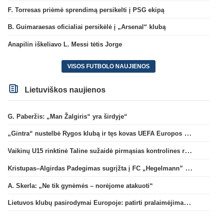
F. Torresas priėmė sprendimą persikelti į PSG ekipą
B. Guimaraesas oficialiai persikėlė į „Arsenal“ klubą
Anapilin iškeliavo L. Messi tėtis Jorge
VISOS FUTBOLO NAUJIENOS
Lietuviškos naujienos
G. Paberžis: „Man Žalgiris“ yra širdyje“
„Gintra“ nustelbė Rygos klubą ir tęs kovas UEFA Europos taurės atrankoje
Vaikinų U15 rinktinė Taline sužaidė pirmąsias kontrolines rungtynes
Kristupas–Algirdas Padegimas sugrįžta į FC „Hegelmann” B sudėtį
A. Skerla: „Ne tik gynėmės – norėjome atakuoti“
Lietuvos klubų pasirodymai Europoje: patirti pralaimėjimai Kroatijos atstovams