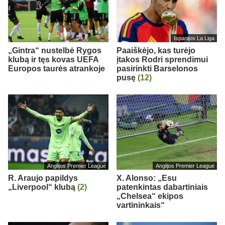
Ispanijos La Liga
„Gintra“ nustelbė Rygos
Paaiškėjo, kas turėjo
klubą ir tęs kovas UEFA
įtakos Rodri sprendimui
Europos taurės atrankoje
pasirinkti Barselonos
pusę
(12)
Anglijos Premier League
Anglijos Premier League
R. Araujo papildys
X. Alonso: „Esu
„Liverpool“ klubą
(2)
patenkintas dabartiniais
„Chelsea“ ekipos
vartininkais“