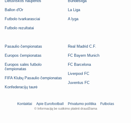
Lietuviškos naujienos
Bundesliga
Ballon d'Or
La Liga
Futbolo tvarkarasciai
A lyga
Futbolo rezultatai
Pasaulio čempionatas
Real Madrid C.F.
Europos čempionatas
FC Bayern Munich
Europos salės futbolo
FC Barcelona
čempionatas
Liverpool FC
FIFA Klubų Pasaulio čempionatas
Juventus FC
Konfederacijų taurė
Kontaktai
Apie Eurofootball
Privatumo politika
Futbolas
© Informaciją be sutikimo platinti draudžiama