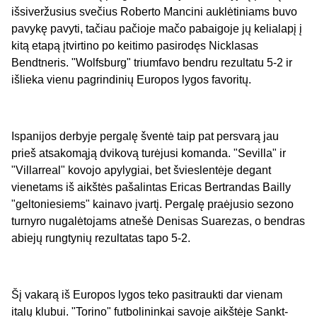
išsiveržusius svečius Roberto Mancini auklėtiniams buvo
pavykę pavyti, tačiau pačioje mačo pabaigoje jų kelialapį į
kitą etapą įtvirtino po keitimo pasirodęs Nicklasas
Bendtneris. "Wolfsburg" triumfavo bendru rezultatu 5-2 ir
išlieka vienu pagrindinių Europos lygos favoritų.
Ispanijos derbyje pergalę šventė taip pat persvarą jau
prieš atsakomąją dvikovą turėjusi komanda. "Sevilla" ir
"Villarreal" kovojo apylygiai, bet švieslentėje degant
vienetams iš aikštės pašalintas Ericas Bertrandas Bailly
"geltoniesiems" kainavo įvartį. Pergalę praėjusio sezono
turnyro nugalėtojams atnešė Denisas Suarezas, o bendras
abiejų rungtynių rezultatas tapo 5-2.
Šį vakarą iš Europos lygos teko pasitraukti dar vienam
italų klubui. "Torino" futbolininkai savoje aikštėje Sankt-