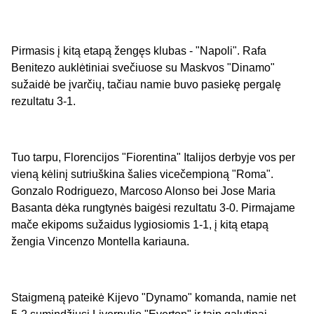
Pirmasis į kitą etapą žengęs klubas - "Napoli". Rafa
Benitezo auklėtiniai svečiuose su Maskvos "Dinamo"
sužaidė be įvarčių, tačiau namie buvo pasiekę pergalę
rezultatu 3-1.
Tuo tarpu, Florencijos "Fiorentina" Italijos derbyje vos per
vieną kėlinį sutriuškina šalies vicečempioną "Roma".
Gonzalo Rodriguezo, Marcoso Alonso bei Jose Maria
Basanta dėka rungtynės baigėsi rezultatu 3-0. Pirmajame
mače ekipoms sužaidus lygiosiomis 1-1, į kitą etapą
žengia Vincenzo Montella kariauna.
Staigmeną pateikė Kijevo "Dynamo" komanda, namie net