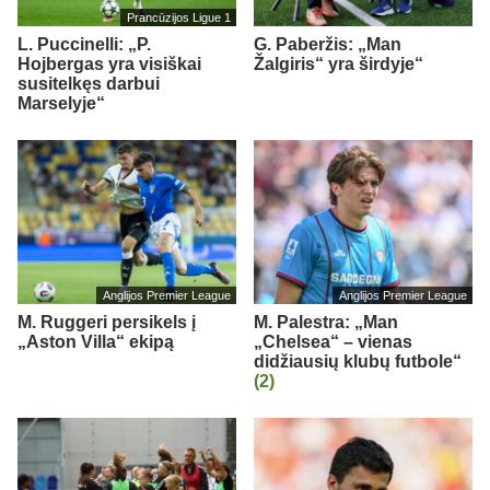
Prancūzijos Ligue 1
L. Puccinelli: „P.
G. Paberžis: „Man
Hojbergas yra visiškai
Žalgiris“ yra širdyje“
susitelkęs darbui
Marselyje“
Anglijos Premier League
Anglijos Premier League
M. Ruggeri persikels į
M. Palestra: „Man
„Aston Villa“ ekipą
„Chelsea“ – vienas
didžiausių klubų futbole“
(2)