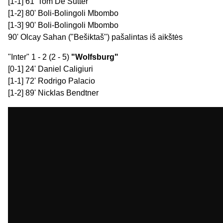
[1-1] 61' Tom De Sutter
[1-2] 80' Boli-Bolingoli Mbombo
[1-3] 90' Boli-Bolingoli Mbombo
90' Olcay Sahan ("Bešiktaš") pašalintas iš aikštės
"Inter" 1 - 2 (2 - 5)
"Wolfsburg"
[0-1] 24' Daniel Caligiuri
[1-1] 72' Rodrigo Palacio
[1-2] 89' Nicklas Bendtner