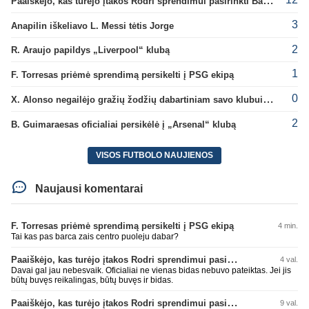
Paaiškėjo, kas turėjo įtakos Rodri sprendimui pasirinkti Barselonos pusę
3
Anapilin iškeliavo L. Messi tėtis Jorge
2
R. Araujo papildys „Liverpool“ klubą
1
F. Torresas priėmė sprendimą persikelti į PSG ekipą
0
X. Alonso negailėjo gražių žodžių dabartiniam savo klubui „Chelsea“
2
B. Guimaraesas oficialiai persikėlė į „Arsenal“ klubą
VISOS FUTBOLO NAUJIENOS
Naujausi komentarai
F. Torresas priėmė sprendimą persikelti į PSG ekipą
4 min.
Tai kas pas barca zais centro puoleju dabar?
Paaiškėjo, kas turėjo įtakos Rodri sprendimui pasirinkti Barselonos pusę
4 val.
Davai gal jau nebesvaik. Oficialiai ne vienas bidas nebuvo pateiktas. Jei jis
būtų buvęs reikalingas, būtų buvęs ir bidas.
Paaiškėjo, kas turėjo įtakos Rodri sprendimui pasirinkti Barselonos pusę
9 val.