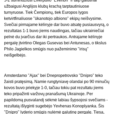
5-2 sumindžiusi Liverpulio "Everton" ir taip galutinai
užbaigusi Anglijos klubų krachą tarptautiniuose
turnyruose. Tiek Čempionų, tiek Europos lygos
ketvirtfinaliuose "ūkanotojo albiono" ekipų neišvysime.
Svečiai pirmajame kėlinyje dar buvo atsatę pusiausvyrą, o
rezultatas 1-1 buvo jiems naudingas, tačiau ukrainiečiai
pelnė du įvarčius dar iki pertraukos. Antrajame kėlinyje
pergalę įtvirtino Olegas Gusevas bei Antunesas, o tikslus
Philo Jagielkos smūgis nuo pažeminimo "irisų"
neišgelbėjo.
Amsterdamo "Ajax" bei Dnepropetrovsko "Dnipro" teko
žaisti pratęsimą. Namie rungtyniavę olandai po 90 minučių
kovos buvo priekyje 1-0, tačiau tokiu pat rezultatu jiems
teko pripažinti varžovų pranašumą Ukrainoje. Per
papildomą pusvalandį sėkmė labiau šypsojosi svečiams -
rezultatą išlyginti sugebėjo Yevhenas Konoplyanka. Šis
"Dnipro" lyderio smūgis nulėmė galutinę pergalę. Tiesa,