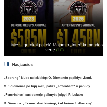
L. Messi gerokai pakėlė Majamio „Inter“ komandos
vertę
(10)
Naujausios
„Sporting“ klube atsiskleidęs O. Diomande papildys „Nottingham“ gretas
M. Solomonas po trijų metų paliks „Tottenham“ ir papildys „West Ham“ klubą
„Fenerbahce“ susidomėjo galimybe įsigyti R. Lukaku
D. Simeone: „Esame labai laimingi, kad turime J. Alvarezą“