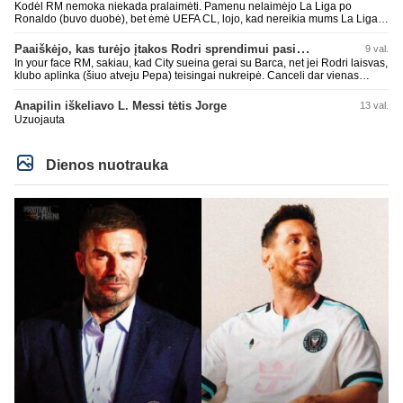
Kodėl RM nemoka niekada pralaimėti. Pamenu nelaimėjo La Liga po
Ronaldo (buvo duobė), bet ėmė UEFA CL, lojo, kad nereikia mums La Liga,
kaip n metų nepasisekė laimėti dar tada Benzema lyg užmetė, kad nori
laimėti La Liga. Dabar vėl gavo nuo Barcos ir Rodri ateina ne pas juos, vėl
Paaiškėjo, kas turėjo įtakos Rodri sprendimui pasirinkti Barselonos pusę
9 val.
nereikia mums jo, senas ir t.t. Gal davai vyriškai priimkit tuos pralaimėjimus
In your face RM, sakiau, kad City sueina gerai su Barca, net jei Rodri laisvas,
be kvailų nereikia, nenorim ir t.t.
klubo aplinka (šiuo atveju Pepa) teisingai nukreipė. Canceli dar vienas
buves Rodri bendraklubis, bus įdomus sezonas. Abu apsipirko neblogai.
Super
Anapilin iškeliavo L. Messi tėtis Jorge
13 val.
Uzuojauta
Dienos nuotrauka