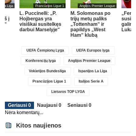
s La Liga
Prancūzijos Ligue 1
Anglijos Premier League
L. Puccinelli: „P.
M. Solomonas po
„Fene
įš į
Hojbergas yra
trijų metų paliks
susid
ad“
visiškai susitelkęs
„Tottenham“ ir
galimy
darbui Marselyje“
papildys „West
Lukak
Ham“ klubą
UEFA Čempionų Lyga
UEFA Europos lyga
Konferencijų lyga
Anglijos Premier League
Vokietijos Bundesliga
Ispanijos La Liga
Prancūzijos Ligue 1
Italijos Serie A
Lietuvos TOP LYGA
Geriausi 0
Naujausi 0
Seniausi 0
Nėra komentarų...
Kitos naujienos