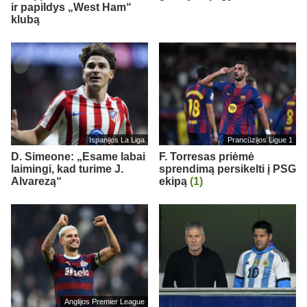
ir papildys „West Ham“
klubą
Ispanijos La Liga
Prancūzijos Ligue 1
D. Simeone: „Esame labai
F. Torresas priėmė
laimingi, kad turime J.
sprendimą persikelti į PSG
Alvarezą“
ekipą
(1)
Anglijos Premier League