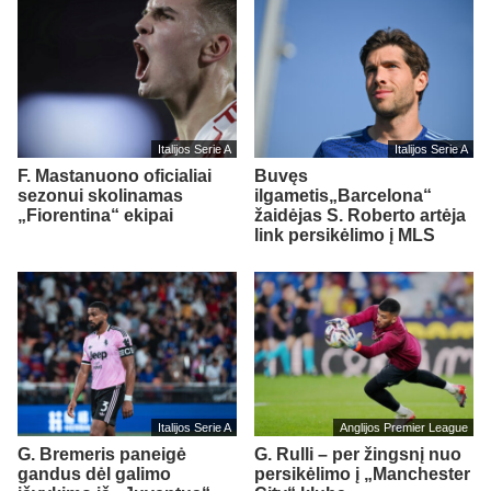
Italijos Serie A
Italijos Serie A
F. Mastanuono oficialiai
Buvęs
sezonui skolinamas
ilgametis„Barcelona“
„Fiorentina“ ekipai
žaidėjas S. Roberto artėja
link persikėlimo į MLS
Italijos Serie A
Anglijos Premier League
G. Bremeris paneigė
G. Rulli – per žingsnį nuo
gandus dėl galimo
persikėlimo į „Manchester