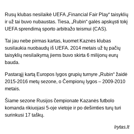
Rusų klubas nesilaikė UEFA „Financial Fair Play“ taisyklių
ir už tai buvo nubaustas. Tiesa, „Rubin“ galės apskųsti tokį
UEFA sprendimą sporto arbitražo teismui (CAS).
Tai jau nebe pirmas kartas, kuomet Kaznės klubas
susilaukia nuobaudų iš UEFA. 2014 metais už tų pačių
taisyklių nesilaikymą jiems buvo skirta 6 milijonų eurų
bauda.
Pastarąjį kartą Europos lygos grupių turnyre „Rubin“ žaidė
2015-2016 metų sezone, o Čempionų lygos – 2009-2010
metais.
Šiame sezone Rusijos čempionate Kazanės futbolo
komanda rikiuojasi 5-oje vietoje ir po dešimties turų turi
surinkusi 17 taškų.
lrytas.lt