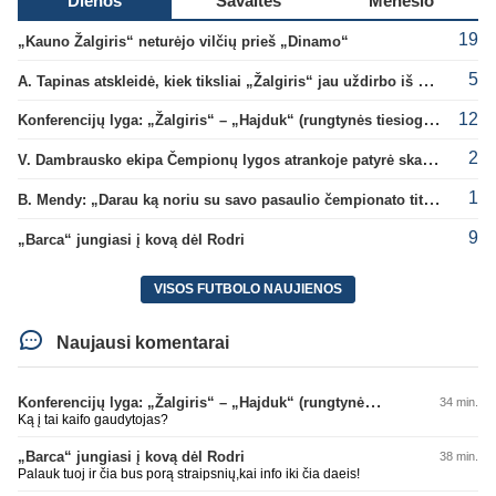
Dienos
Savaitės
Mėnesio
19
„Kauno Žalgiris“ neturėjo vilčių prieš „Dinamo“
5
A. Tapinas atskleidė, kiek tiksliai „Žalgiris“ jau uždirbo iš UEFA premijų
12
Konferencijų lyga: „Žalgiris“ – „Hajduk“ (rungtynės tiesiogiai)
2
V. Dambrausko ekipa Čempionų lygos atrankoje patyrė skaudžią nesėkmę
1
B. Mendy: „Darau ką noriu su savo pasaulio čempionato titulu“
9
„Barca“ jungiasi į kovą dėl Rodri
VISOS FUTBOLO NAUJIENOS
Naujausi komentarai
Konferencijų lyga: „Žalgiris“ – „Hajduk“ (rungtynės tiesiogiai)
34 min.
Ką į tai kaifo gaudytojas?
„Barca“ jungiasi į kovą dėl Rodri
38 min.
Palauk tuoj ir čia bus porą straipsnių,kai info iki čia daeis!