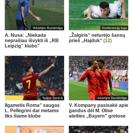
Vokietijos Bundesliga
Konferencijų lyga
A. Nusa: „Niekada
„Žalgiris“ neturėjo šansų
neprašiau išvykti iš „RB
prieš „Hajduk“
(12)
Leipzig“ klubo“
Italijos Serie A
Vokietijos Bundesliga
Ilgametis Roma“ saugas
V. Kompany pasisakė apie
L. Pellegrini dar metams
gandus dėl M. Olise
liks šiame klube
ateities „Bayern“ gretose