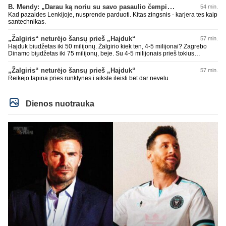
B. Mendy: „Darau ką noriu su savo pasaulio čempionato titulu“
54 min.
Kad pazaides Lenkijoje, nusprende parduoti. Kitas zingsnis - karjera tes kaip
santechnikas.
„Žalgiris“ neturėjo šansų prieš „Hajduk“
57 min.
Hajduk biudžetas iki 50 milijonų. Žalgirio kiek ten, 4-5 milijonai? Zagrebo
Dinamo biudžetas iki 75 milijonų, beje. Su 4-5 milijonais prieš tokius
nepaloši. Čia jums ne Sakartvelas. Kol nebus rimtų investuotojų, kurie
suorganizuotų bent 15-20 milijonų biudžetus, prieš tokius klubus šansų
„Žalgiris“ neturėjo šansų prieš „Hajduk“
57 min.
nebuvo ir nebus. Realu tik su Sakartvelais ir islandais ir pan. tikėtis teigiamo
Reikejo tapina pries runktynes i aikste ileisti bet dar nevelu
rezultato.
Dienos nuotrauka