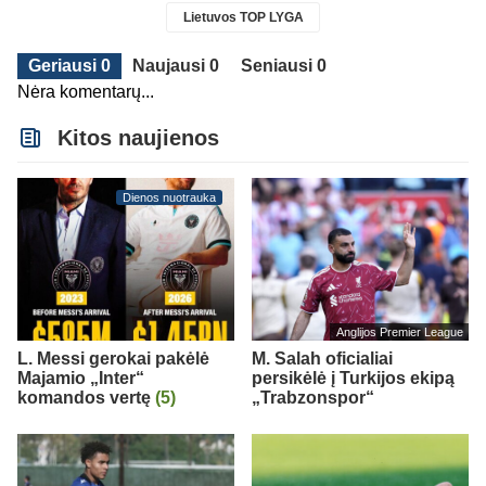
Lietuvos TOP LYGA
Geriausi 0
Naujausi 0
Seniausi 0
Nėra komentarų...
Kitos naujienos
Dienos nuotrauka
Anglijos Premier League
L. Messi gerokai pakėlė
M. Salah oficialiai
Majamio „Inter“
persikėlė į Turkijos ekipą
komandos vertę
(5)
„Trabzonspor“