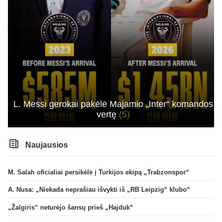
L. Messi gerokai pakėlė Majamio „Inter“ komandos
vertę
(5)
Naujausios
M. Salah oficialiai persikėlė į Turkijos ekipą „Trabzonspor“
A. Nusa: „Niekada neprašiau išvykti iš „RB Leipzig“ klubo“
„Žalgiris“ neturėjo šansų prieš „Hajduk“