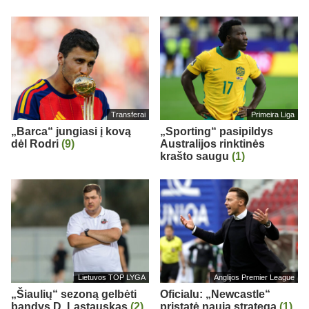
Transferai
Primeira Liga
„Barca“ jungiasi į kovą
„Sporting“ pasipildys
dėl Rodri
(9)
Australijos rinktinės
krašto saugu
(1)
Lietuvos TOP LYGA
Anglijos Premier League
„Šiaulių“ sezoną gelbėti
Oficialu: „Newcastle“
bandys D. Lastauskas
(2)
pristatė naują strategą
(1)