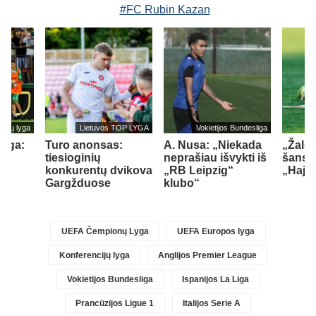
#FC Rubin Kazan
cijų lyga
Lietuvos TOP LYGA
Vokietijos Bundesliga
lyga:
Turo anonsas:
A. Nusa: „Niekada
„Žalgi
tiesioginių
neprašiau išvykti iš
šansų
konkurentų dvikova
„RB Leipzig“
„Hajd
Gargžduose
klubo“
)
UEFA Čempionų Lyga
UEFA Europos lyga
Konferencijų lyga
Anglijos Premier League
Vokietijos Bundesliga
Ispanijos La Liga
Prancūzijos Ligue 1
Italijos Serie A