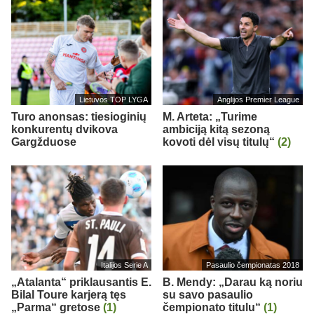
Lietuvos TOP LYGA
Anglijos Premier League
Turo anonsas: tiesioginių
M. Arteta: „Turime
konkurentų dvikova
ambiciją kitą sezoną
Gargžduose
kovoti dėl visų titulų“
(2)
Italijos Serie A
Pasaulio čempionatas 2018
„Atalanta“ priklausantis E.
B. Mendy: „Darau ką noriu
Bilal Toure karjerą tęs
su savo pasaulio
„Parma“ gretose
(1)
čempionato titulu“
(1)