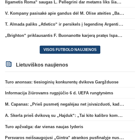
Ilgametis Roma“ saugas L. Pellegrini dar metams liks šiame klube
V. Kompany pasisakė apie gandus dėl M. Olise ateities „Bayern“ gretose
T. Almada paliks „Atletico“ ir persikels į legendinę Argentinos ekipą
„Brighton“ priklausantis F. Buonanotte karjerą pratęs Ispanijoje
VISOS FUTBOLO NAUJIENOS
Lietuviškos naujienos
Turo anonsas: tiesioginių konkurentų dvikova Gargžduose
Informacija žiūrovams rugpjūčio 6 d. UEFA rungtynėms
M. Capanas: „Prieš pusmetį negalėjau net įsivaizduoti, kad žaisime prieš „Hajduk“
A. Skerla prieš dvikovą su „Hajduk“: „Tai kito kalibro komanda“
Turo apžvalga: dar vienas naujas lyderis
Persvaros neišsaugojusi „Gintra“ atrankos pusfinalyje nusileido Škotijos čempionėms