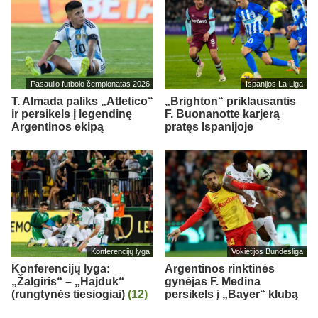
Pasaulio futbolo čempionatas 2026
Ispanijos La Liga
T. Almada paliks „Atletico“
„Brighton“ priklausantis
ir persikels į legendinę
F. Buonanotte karjerą
Argentinos ekipą
pratęs Ispanijoje
Konferencijų lyga
Vokietijos Bundesliga
Konferencijų lyga:
Argentinos rinktinės
„Žalgiris“ – „Hajduk“
gynėjas F. Medina
(rungtynės tiesiogiai)
(12)
persikels į „Bayer“ klubą