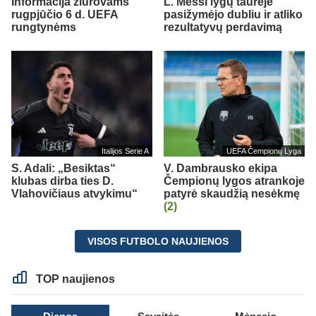
Informacija žiūrovams
L. Messi lygų taurėje
rugpjūčio 6 d. UEFA
pasižymėjo dubliu ir atliko
rungtynėms
rezultatyvų perdavimą
Italijos Serie A
UEFA Čempionų Lyga
S. Adali: „Besiktas“
V. Dambrausko ekipa
klubas dirba ties D.
Čempionų lygos atrankoje
Vlahovičiaus atvykimu“
patyrė skaudžią nesėkmę
(2)
VISOS FUTBOLO NAUJIENOS
TOP naujienos