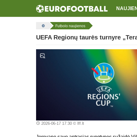
NAUJIE
Futbolo naujienos
UEFA Regionų taurės turnyre „Tera
2026-06-17 17:30
© lff.lt
Jerevane savo antrąsias rungtynes sužaidė Viln