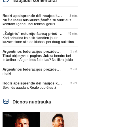
Naujausi komentarai
Rodri apsisprendė dėl naujos komandos
3 min.
Nu čia realui bus kliurka,žaidžia su Viniciaus
kontraktu geriau,nei renkasi gerus
žaidėjus...kolkas ne vienas nebuvo geras
„Žalgiris“ neturėjo šansų prieš „Hajduk“
45 min.
Kad ceburina kaip tik siandien jau ir
kazachstane atleido klubas, per daug aukstinat
ji.
Argentinos federacijos prezidentas C. Tapia negailėjo pagyrų G. Infantino
1 val.
Tikrai objektyvios pagiros. Juk ka bendro turi
Infantino ir Argentinos futbolas? Nu tikrai jokiu
bendru reikaliuku :)))
Argentinos federacijos prezidentas C. Tapia negailėjo pagyrų G. Infantino
2 val.
niurkt
Rodri apsisprendė dėl naujos komandos
3 val.
Sėkmės gaudant Realo puolėjus :)
Dienos nuotrauka