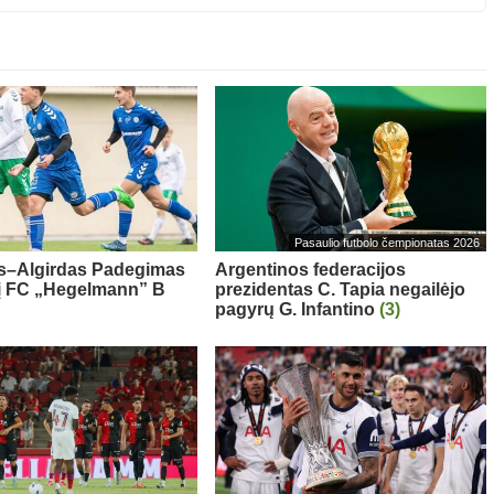
Pasaulio futbolo čempionatas 2026
s–Algirdas Padegimas
Argentinos federacijos
 į FC „Hegelmann” B
prezidentas C. Tapia negailėjo
pagyrų G. Infantino
(3)