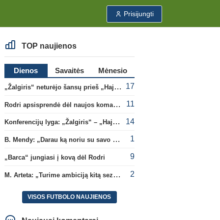
Prisijungti
TOP naujienos
Dienos
Savaitės
Mėnesio
17
„Žalgiris“ neturėjo šansų prieš „Hajduk“
11
Rodri apsisprendė dėl naujos komandos
14
Konferencijų lyga: „Žalgiris“ – „Hajduk“ (rungtynės tiesiogiai)
1
B. Mendy: „Darau ką noriu su savo pasaulio čempionato titulu“
9
„Barca“ jungiasi į kovą dėl Rodri
2
M. Arteta: „Turime ambiciją kitą sezoną kovoti dėl visų titulų“
VISOS FUTBOLO NAUJIENOS