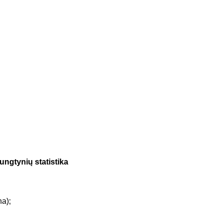
ungtynių statistika
na);