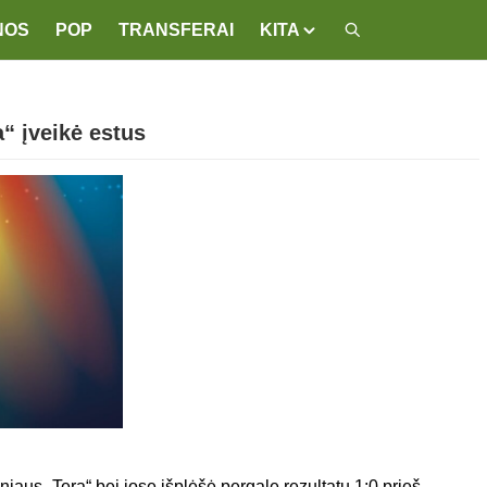
NOS
POP
TRANSFERAI
KITA
“ įveikė estus
iaus „Tera“ bei jose išplėšė pergalę rezultatu 1:0 prieš