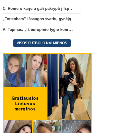
C. Romero karjera gali pakrypti į Ispaniją
„Tottenham“ išsaugos svarbų gynėją
A. Tapinas: „Iš europinio lygio komandos gavom gerų pamokų“
VISOS FUTBOLO NAUJIENOS
Transferai
Anglijos Premi
C. Romero karjera gali pakrypti
„Tottenham“ išsaugos s
į Ispaniją
(2)
gynėją