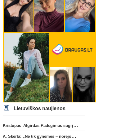
Lietuviškos naujienos
Kristupas–Algirdas Padegimas sugrįžta į FC „Hegelmann” B sudėtį
A. Skerla: „Ne tik gynėmės – norėjome atakuoti“