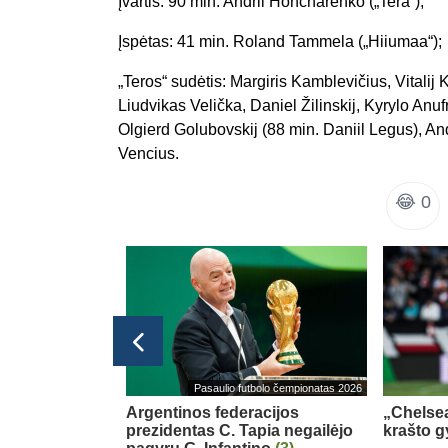
Įvartis: 90 min. Andrii Honcharenko („Tera“);
Įspėtas: 41 min. Roland Tammela („Hiiumaa“);
„Teros“ sudėtis: Margiris Kamblevičius, Vitalij
Liudvikas Velička, Daniel Žilinskij, Kyrylo Anu
Olgierd Golubovskij (88 min. Daniil Legus), A
Vencius.
😂
0
Ispanijos La Liga
Pasaulio futbolo čempionatas 2026
al“ gretose
(4)
Argentinos federacijos
„Chelsea
prezidentas C. Tapia negailėjo
krašto g