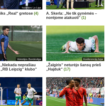
Ispanijos La Liga
 liks „Real“ gretose
(4)
A. Skerla: „Ne tik gynėmės –
norėjome atakuoti“
(1)
Vokietijos Bundesliga
Konferencijų lyga
 „Niekada neprašiau
„Žalgiris“ neturėjo šansų prieš
š „RB Leipzig“ klubo“
„Hajduk“
(17)