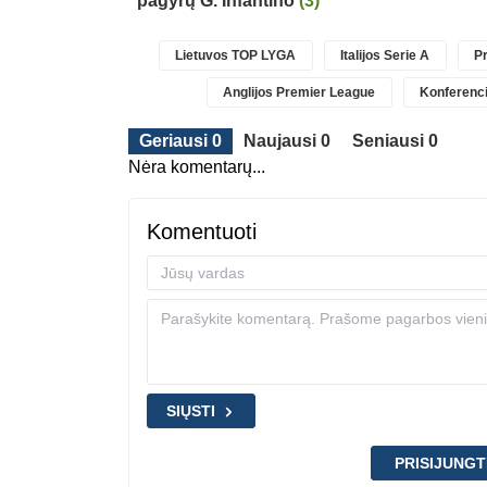
pagyrų G. Infantino
(3)
Lietuvos TOP LYGA
Italijos Serie A
Pr
Anglijos Premier League
Konferenci
Geriausi 0
Naujausi 0
Seniausi 0
Nėra komentarų...
Komentuoti
SIŲSTI
PRISIJUNGT