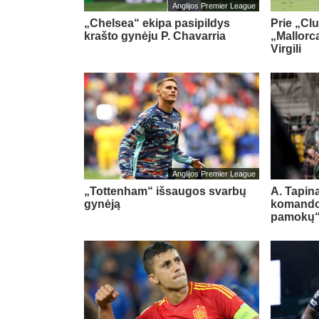
Anglijos Premier League
„Chelsea“ ekipa pasipildys
Prie „Cl
krašto gynėju P. Chavarria
„Mallorca
Virgili
Anglijos Premier League
„Tottenham“ išsaugos svarbų
A. Tapina
gynėją
komando
pamokų