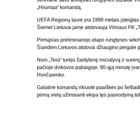
„Hiiumaa“ komandą.
UEFA Regionų taurė yra 1999 metais įsteigtas 
Šiemet Lietuvai jame atstovauja Vilniaus FK „T
Pirmąsias preliminariojo etapo rungtynes sekmad
Šiandien Lietuvos atstovai džiaugėsi pergale p
Nors „Tera“ turėjo žaidybinę iniciatyvą ir sur
pačioje dvikovos pabaigoje. 90-ąją minutę įvarč
Hončarenko.
Galutinė komandų rikiuotė paaiškės po šeštadie
pirmą vietą užimsianti ekipa tęs pasirodymą t