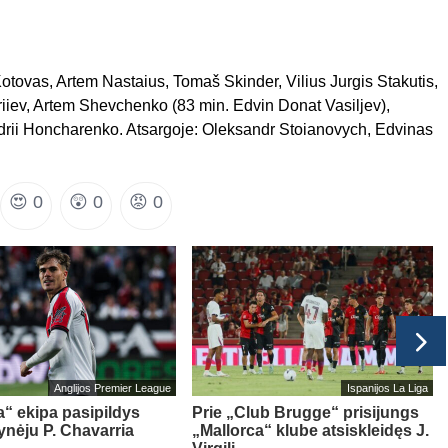
 Kotovas, Artem Nastaius, Tomaš Skinder, Vilius Jurgis Stakutis,
friiev, Artem Shevchenko (83 min. Edvin Donat Vasiljev),
ndrii Honcharenko. Atsargoje: Oleksandr Stoianovych, Edvinas
😍
0
😲
0
😡
0
Anglijos Premier League
Ispanijos La Liga
“ ekipa pasipildys
Prie „Club Brugge“ prisijungs
ynėju P. Chavarria
„Mallorca“ klube atsiskleidęs J.