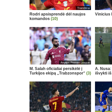
Transferai
Rodri apsisprendė dėl naujos
Vinicius
komandos
(10)
Anglijos Premier League
M. Salah oficialiai persikėlė į
A. Nusa:
Turkijos ekipą „Trabzonspor“
(3)
išvykti i