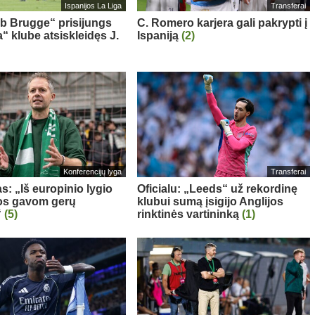
Ispanijos La Liga
Transferai
ub Brugge“ prisijungs
C. Romero karjera gali pakrypti į
“ klube atsiskleidęs J.
Ispaniją
(2)
Konferencijų lyga
Transferai
s: „Iš europinio lygio
Oficialu: „Leeds“ už rekordinę
s gavom gerų
klubui sumą įsigijo Anglijos
“
(5)
rinktinės vartininką
(1)