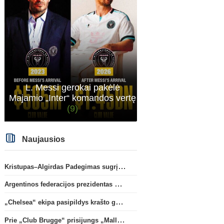
L. Messi gerokai pakėlė
Majamio „Inter“ komandos vertę
(9)
Naujausios
Kristupas–Algirdas Padegimas sugrįžta į FC „Hegelmann” B sudėtį
Argentinos federacijos prezidentas C. Tapia negailėjo pagyrų G. Infantino
„Chelsea“ ekipa pasipildys krašto gynėju P. Chavarria
Prie „Club Brugge“ prisijungs „Mallorca“ klube atsiskleidęs J. Virgili