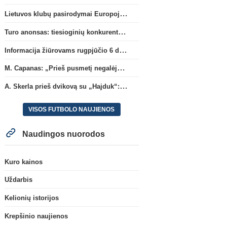
Lietuvos klubų pasirodymai Europoje: patirti pralaimėjimai Kroatijos atstovams
Turo anonsas: tiesioginių konkurentų dvikova Gargžduose
Informacija žiūrovams rugpjūčio 6 d. UEFA rungtynėms
M. Capanas: „Prieš pusmetį negalėjau net įsivaizduoti, kad žaisime prieš „Hajduk“
A. Skerla prieš dvikovą su „Hajduk“: „Tai kito kalibro komanda“
VISOS FUTBOLO NAUJIENOS
Naudingos nuorodos
Kuro kainos
Uždarbis
Kelionių istorijos
Krepšinio naujienos