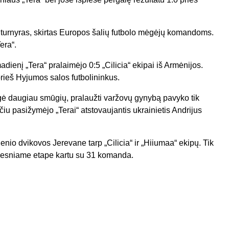
turnyras, skirtas Europos šalių futbolo mėgėjų komandoms.
era“.
ienį „Tera“ pralaimėjo 0:5 „Cilicia“ ekipai iš Armėnijos.
rieš Hyjumos salos futbolininkus.
engė daugiau smūgių, pralaužti varžovų gynybą pavyko tik
iu pasižymėjo „Terai“ atstovaujantis ukrainietis Andrijus
nio dvikovos Jerevane tarp „Cilicia“ ir „Hiiumaa“ ekipų. Tik
olesniame etape kartu su 31 komanda.