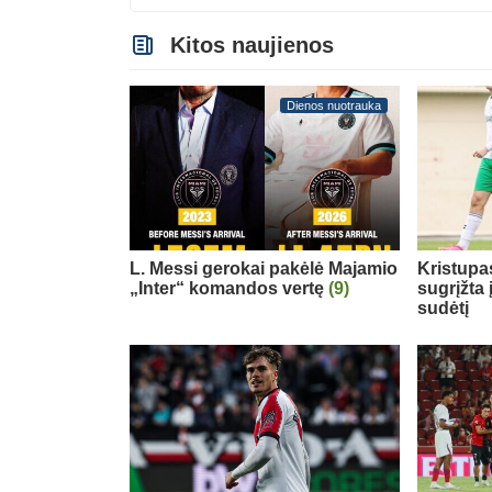
Kitos naujienos
Dienos nuotrauka
L. Messi gerokai pakėlė Majamio
Kristupa
„Inter“ komandos vertę
(9)
sugrįžta
sudėtį