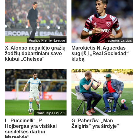
Anglijos Premier League
Ispanijos La Liga
X. Alonso negailėjo gražių
Marokietis N. Aguerdas
žodžių dabartiniam savo
sugrįš į „Real Sociedad“
klubui „Chelsea“
klubą
Prancūzijos Ligue 1
L. Puccinelli: „P.
G. Paberžis: „Man
Hojbergas yra visiškai
Žalgiris“ yra širdyje“
susitelkęs darbui
Marselyje“