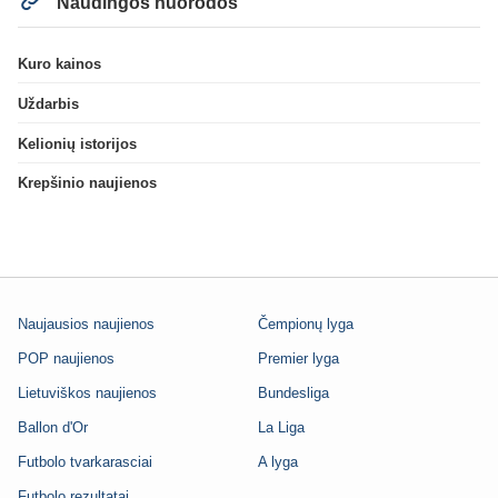
Naudingos nuorodos
Kuro kainos
Uždarbis
Kelionių istorijos
Krepšinio naujienos
Naujausios naujienos
Čempionų lyga
POP naujienos
Premier lyga
Lietuviškos naujienos
Bundesliga
Ballon d'Or
La Liga
Futbolo tvarkarasciai
A lyga
Futbolo rezultatai