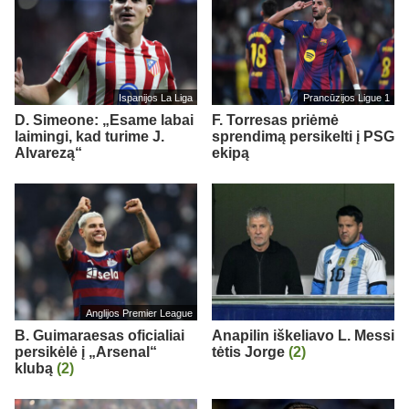
Ispanijos La Liga
Prancūzijos Ligue 1
D. Simeone: „Esame labai
F. Torresas priėmė
laimingi, kad turime J.
sprendimą persikelti į PSG
Alvarezą“
ekipą
Anglijos Premier League
B. Guimaraesas oficialiai
Anapilin iškeliavo L. Messi
persikėlė į „Arsenal“
tėtis Jorge
(2)
klubą
(2)