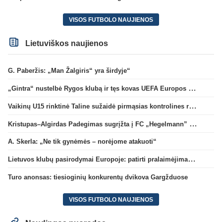
VISOS FUTBOLO NAUJIENOS
Lietuviškos naujienos
G. Paberžis: „Man Žalgiris“ yra širdyje“
„Gintra“ nustelbė Rygos klubą ir tęs kovas UEFA Europos taurės atrankoje
Vaikinų U15 rinktinė Taline sužaidė pirmąsias kontrolines rungtynes
Kristupas–Algirdas Padegimas sugrįžta į FC „Hegelmann” B sudėtį
A. Skerla: „Ne tik gynėmės – norėjome atakuoti“
Lietuvos klubų pasirodymai Europoje: patirti pralaimėjimai Kroatijos atstovams
Turo anonsas: tiesioginių konkurentų dvikova Gargžduose
VISOS FUTBOLO NAUJIENOS