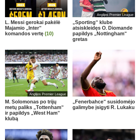
Anglijos Premier League
L. Messi gerokai pakėlė
„Sporting“ klube
Majamio „Inter“
atsiskleidęs O. Diomande
komandos vertę
(10)
papildys „Nottingham“
gretas
Anglijos Premier League
M. Solomonas po trijų
„Fenerbahce“ susidomėjo
metų paliks „Tottenham“
galimybe įsigyti R. Lukaku
ir papildys „West Ham“
klubą