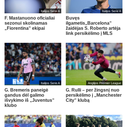
Italijos Serie A
Italijos Serie A
F. Mastanuono oficialiai
Buvęs
sezonui skolinamas
ilgametis„Barcelona“
„Fiorentina“ ekipai
žaidėjas S. Roberto artėja
link persikėlimo į MLS
Italijos Serie A
Anglijos Premier League
G. Bremeris paneigė
G. Rulli – per žingsnį nuo
gandus dėl galimo
persikėlimo į „Manchester
išvykimo iš „Juventus“
City“ klubą
klubo