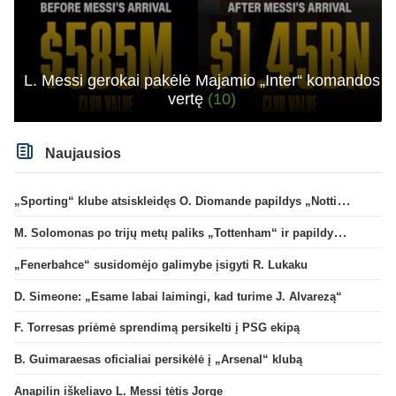
L. Messi gerokai pakėlė Majamio „Inter“ komandos
vertę
(10)
Naujausios
„Sporting“ klube atsiskleidęs O. Diomande papildys „Nottingham“ gretas
M. Solomonas po trijų metų paliks „Tottenham“ ir papildys „West Ham“ klubą
„Fenerbahce“ susidomėjo galimybe įsigyti R. Lukaku
D. Simeone: „Esame labai laimingi, kad turime J. Alvarezą“
F. Torresas priėmė sprendimą persikelti į PSG ekipą
B. Guimaraesas oficialiai persikėlė į „Arsenal“ klubą
Anapilin iškeliavo L. Messi tėtis Jorge