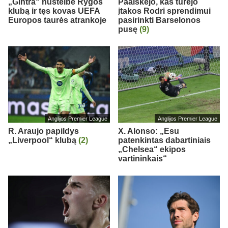
„Gintra“ nustelbė Rygos
Paaiškėjo, kas turėjo
klubą ir tęs kovas UEFA
įtakos Rodri sprendimui
Europos taurės atrankoje
pasirinkti Barselonos
pusę
(9)
Anglijos Premier League
Anglijos Premier League
R. Araujo papildys
X. Alonso: „Esu
„Liverpool“ klubą
(2)
patenkintas dabartiniais
„Chelsea“ ekipos
vartininkais“