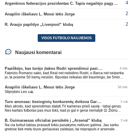
4
Argentinos federacijos prezidentas C. Tapia negailėjo pagyrų G. Infantino
2
Anapilin iškeliavo L. Messi tėtis Jorge
2
R. Araujo papildys „Liverpool“ klubą
VISOS FUTBOLO NAUJIENOS
Naujausi komentarai
Paaiškėjo, kas turėjo įtakos Rodri sprendimui pasirinkti Barselonos pusę
4 min.
Fabrizio Romano sako, kad Real net nebidino Rodri, o Barca net neiperka
jo, ta prasme 50 liamų nesiūlo. Išpustas reikalas dėl traumingo, be 5min
dieduko.
Anapilin iškeliavo L. Messi tėtis Jorge
56 min.
Stiprybės Leo ✊🙏
Turo anonsas: tiesioginių konkurentų dvikova Gargžduose
2 val.
Man atrodo, kad sprendimas statyti TV kameras prieš saulę - labai geras.
Nes kartais futbolas pas mus toks, kad jo gal ir gerai nematyti 😉 Žiūriu
transliaciją iš DG stadiono, tai negaliu atsidžiaugt tribūnos vaizdu - tuščia,
kaip alaus butelys, kurį ką tik išmaukiau. Linkėjimai Tadui (slapyvardžiu „apie
B. Guimaraesas oficialiai persikėlė į „Arsenal“ klubą
3 val.
nieką“), kuris kiek girdėjau, įpūtė akis varvinančių transliacijų dvasią 😀
Na cia turbut labiau prasauti tokiu pasakymu nebuvo galima. Jau sarku
gretose tiek metu buvo geriausias zaidejas, tai neprapuls ir arsenale.