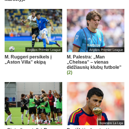
Anglijos Premier League
Anglijos Premier League
M. Ruggeri persikels į
M. Palestra: „Man
„Aston Villa“ ekipą
„Chelsea“ – vienas
didžiausių klubų futbole“
(2)
Ispanijos La Liga