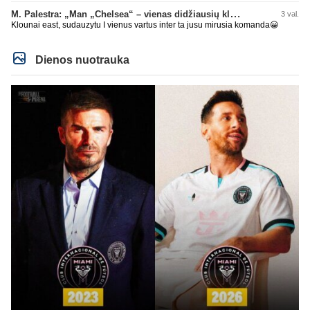
M. Palestra: „Man „Chelsea“ – vienas didžiausių klubų futbole“
3 val.
Klounai east, sudauzytu I vienus vartus inter ta jusu mirusia komanda😀
Dienos nuotrauka