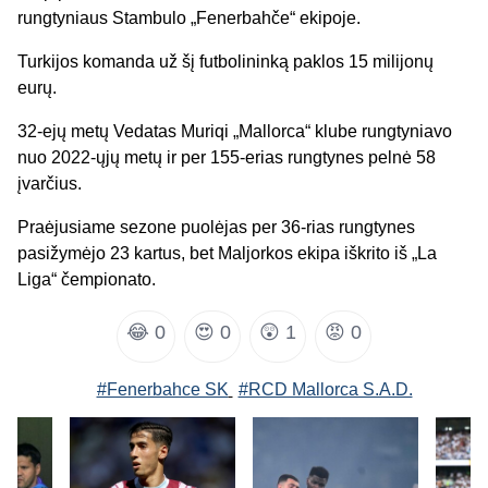
rungtyniaus Stambulo „Fenerbahče“ ekipoje.
Turkijos komanda už šį futbolininką paklos 15 milijonų
eurų.
32-ejų metų Vedatas Muriqi „Mallorca“ klube rungtyniavo
nuo 2022-ųjų metų ir per 155-erias rungtynes pelnė 58
įvarčius.
Praėjusiame sezone puolėjas per 36-rias rungtynes
pasižymėjo 23 kartus, bet Maljorkos ekipa iškrito iš „La
Liga“ čempionato.
😂
0
😍
0
😲
1
😡
0
#Fenerbahce SK
#RCD Mallorca S.A.D.