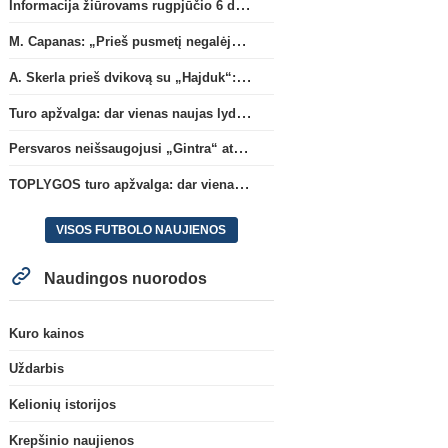
Informacija žiūrovams rugpjūčio 6 d. UEFA rungtynėms
M. Capanas: „Prieš pusmetį negalėjau net įsivaizduoti, kad žaisime prieš „Hajduk“
A. Skerla prieš dvikovą su „Hajduk“: „Tai kito kalibro komanda“
Turo apžvalga: dar vienas naujas lyderis
Persvaros neišsaugojusi „Gintra“ atrankos pusfinalyje nusileido Škotijos čempionėms
TOPLYGOS turo apžvalga: dar vienas naujas lyderis
VISOS FUTBOLO NAUJIENOS
Naudingos nuorodos
Kuro kainos
Uždarbis
Kelionių istorijos
Krepšinio naujienos