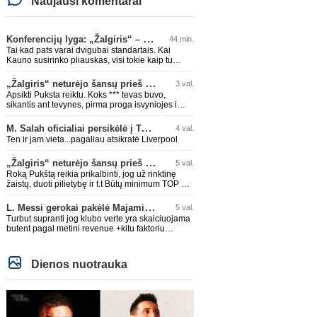
Naujausi komentarai
Konferencijų lyga: „Žalgiris“ – „Hajduk“ (rungtynės tiesiogiai)
44 min.
Tai kad pats varai dvigubai standartais. Kai
Kauno susirinko pliauskas, visi tokie kaip tu
giedojo Spyris, Spyris, apie jokius Zagrebo
biudežetus net nekalbėjot. Dabar kai Spartakas
„Žalgiris“ neturėjo šansų prieš „Hajduk“
3 val.
gavo per rudają, tai jau pz BIUDŽETAS daug
Apsikti Puksta reiktu. Koks *** tevas buvo,
didesnis. Tfu ant tokių.
sikantis ant tevynes, pirma proga isvyniojes i
issvajotaja, toks ir sunus. .taip ir neismokes
lietuviskai...ir dar pasimaives pries ziurovus po
M. Salah oficialiai persikėlė į Turkijos ekipą „Trabzonspor“
4 val.
golo...aciu, ne...nebent vertybiu neturintis
Ten ir jam vieta...pagaliau atsikratė Liverpool
laurynas ikalbins
„Žalgiris“ neturėjo šansų prieš „Hajduk“
5 val.
Roką Pukštą reikia prikalbinti, jog už rinktinę
žaistų, duoti pilietybę ir t.t Būtų minimum TOP 2
žaidėjas rinktinėje. Jei jo karjeros kreivė ir toliau
taio judės, bus per vėlu po to, nes JAV ji
L. Messi gerokai pakėlė Majamio „Inter“ komandos vertę
5 val.
pasikvies žaisti.
Turbut supranti jog klubo verte yra skaiciuojama
butent pagal metini revenue +kitu faktoriu
koeficientai? I kitus faktorius ieina IR skola, IR
stadiono dydis, IR lygos populiarumas, IR dar
eile kitu dalyku. O tavo pamineta Barca kuo
Dienos nuotrauka
puikiausiai sugeneravo rekordini 1.1B revenue,
kas stipriai prisidejo prie milzinisko klubo vertes
suoli siemet. Be to, tie 200 pamineti cia yra
visiskai on-point, jeigu jau musu mylimas D.
prasneko apie klubo vertes kelima, arba CR