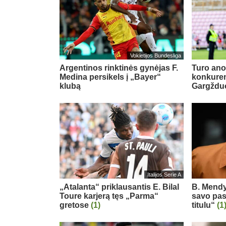
Vokietijos Bundesliga
Argentinos rinktinės gynėjas F.
Turo ano
Medina persikels į „Bayer“
konkuren
klubą
Gargždu
Italijos Serie A
„Atalanta“ priklausantis E. Bilal
B. Mendy
Toure karjerą tęs „Parma“
savo pas
gretose
(1)
titulu“
(1