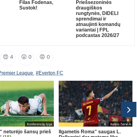
Filas Fodenas,
Priešsezoninės
Sustok!
draugiškos
rungtynės, DIDELI
sprendimai ir
atnaujinti komandų
variantai | FPL
podcastas 2026/27
😍
4
😲
0
😡
0
Premier League
#Everton FC
Konferencijų lyga
Italijos Serie A
s“ neturėjo šansų prieš
Ilgametis Roma“ saugas L.