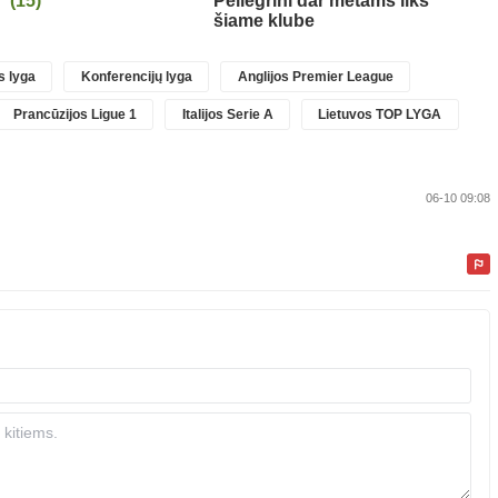
“
(15)
Pellegrini dar metams liks
šiame klube
 lyga
Konferencijų lyga
Anglijos Premier League
Prancūzijos Ligue 1
Italijos Serie A
Lietuvos TOP LYGA
06-10 09:08