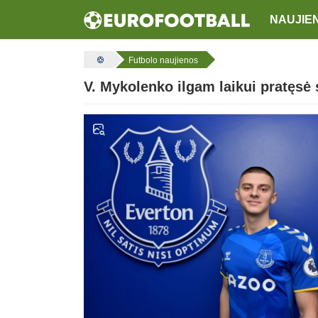
NAUJIE
Futbolo naujienos
V. Mykolenko ilgam laikui pratęsė 