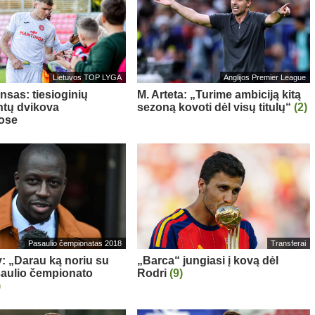
Lietuvos TOP LYGA
Anglijos Premier League
nsas: tiesioginių
M. Arteta: „Turime ambiciją kitą
tų dvikova
sezoną kovoti dėl visų titulų“
(2)
ose
Pasaulio čempionatas 2018
Transferai
: „Darau ką noriu su
„Barca“ jungiasi į kovą dėl
aulio čempionato
Rodri
(9)
)