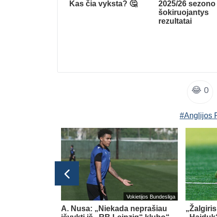
Kas čia vyksta? 🤔
2025/26 sezono
šokiruojantys
rezultatai
😂
0
#Anglijos 
Lietuvos TOP LYGA
Vokietijos Bundesliga
esioginių
A. Nusa: „Niekada neprašiau
„Žalgiri