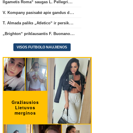
gandus dėl M. Olise ateities
persikels į legendinę
Ilgametis Roma“ saugas L. Pellegrini dar metams liks šiame klube
„Bayern“ gretose
Argentinos ekipą
V. Kompany pasisakė apie gandus dėl M. Olise ateities „Bayern“ gretose
T. Almada paliks „Atletico“ ir persikels į legendinę Argentinos ekipą
„Brighton“ priklausantis F. Buonanotte karjerą pratęs Ispanijoje
VISOS FUTBOLO NAUJIENOS