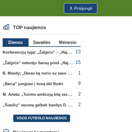
Prisijungti
TOP naujienos
Dienos
Savaitės
Mėnesio
13
Konferencijų lyga: „Žalgiris“ – „Hajduk“ (rungtynės tiesiogiai)
15
„Žalgiris“ neturėjo šansų prieš „Hajduk“
1
B. Mendy: „Darau ką noriu su savo pasaulio čempionato titulu“
9
„Barca“ jungiasi į kovą dėl Rodri
2
M. Arteta: „Turime ambiciją kitą sezoną kovoti dėl visų titulų“
2
„Šiaulių“ sezoną gelbėti bandys D. Lastauskas
VISOS FUTBOLO NAUJIENOS