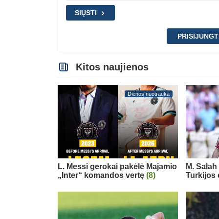
SIŲSTI
PRISIJUNGT
Kitos naujienos
Dienos nuotrauka
L. Messi gerokai pakėlė Majamio
M. Salah 
„Inter“ komandos vertę
(8)
Turkijos