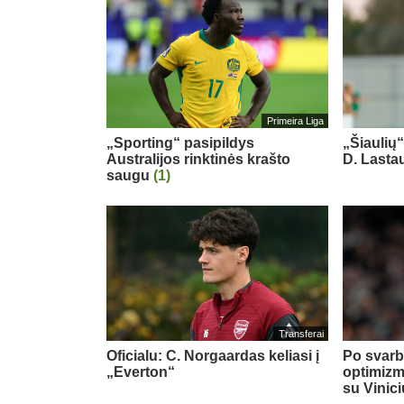
Primeira Liga
„Sporting“ pasipildys
„Šiaulių
Australijos rinktinės krašto
D. Last
saugu
(1)
Transferai
Oficialu: C. Norgaardas keliasi į
Po svarb
„Everton“
optimizm
su Vinic