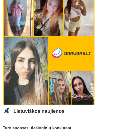
Lietuviškos naujienos
Turo anonsas: tiesioginių konkurentų dvikova Gargžduose