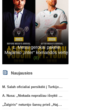
atveju - numusima.
L. Messi gerokai pakėlė
Majamio „Inter“ komandos vertę
(8)
Naujausios
M. Salah oficialiai persikėlė į Turkijos ekipą „Trabzonspor“
A. Nusa: „Niekada neprašiau išvykti iš „RB Leipzig“ klubo“
Vokietijos Bundesliga
Pasaulio futbolo čempion
„Žalgiris“ neturėjo šansų prieš „Hajduk“
V. Kompany pasisakė apie
T. Almada paliks „Atletico