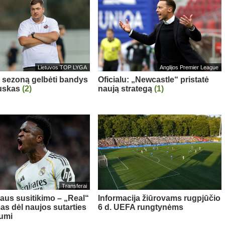
Lietuvos TOP LYGA
Anglijos Premier League
“ sezoną gelbėti bandys
Oficialu: „Newcastle“ pristatė
auskas
(2)
naują strategą
(1)
Transferai
aus susitikimo – „Real“
Informacija žiūrovams rugpjūčio
as dėl naujos sutarties
6 d. UEFA rungtynėms
iumi