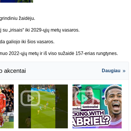
grindiniu žaidėju.
 su „irisais“ iki 2029-ųjų metų vasaros.
da galiojo iki šios vasaros.
 nuo 2022-ųjų metų ir iš viso sužaidė 157-erias rungtynes.
o akcentai
Daugiau