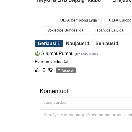
ova
išvykti iš „RB Leipzig“ klubo“
„Hajduk
UEFA Čempionų Lyga
UEFA Europos
Vokietijos Bundesliga
Ispanijos La Liga
Geriausi 1
Naujausi 1
Seniausi 1
SliumpuPumpu
(IP: 4ba507104)
Everton veidas 😀
0
Atsakyti
Komentuoti