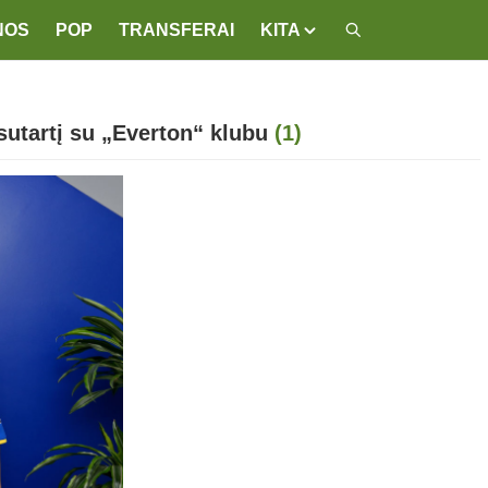
NOS
POP
TRANSFERAI
KITA
sutartį su „Everton“ klubu
(1)