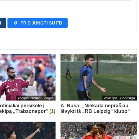
I
PRISIJUNGTI SU FB
Anglijos Premier League
Vokietijos Bundesliga
oficialiai persikėlė į
A. Nusa: „Niekada neprašiau
 ekipą „Trabzonspor“
(1)
išvykti iš „RB Leipzig“ klubo“