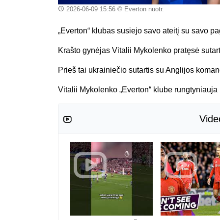
2026-06-09 15:56
© Everton nuotr.
„Everton“ klubas susiejo savo ateitį su savo pa
Krašto gynėjas Vitalii Mykolenko pratęsė sutartį
Prieš tai ukrainiečio sutartis su Anglijos koman
Vitalii Mykolenko „Everton“ klube rungtyniauja
Vide