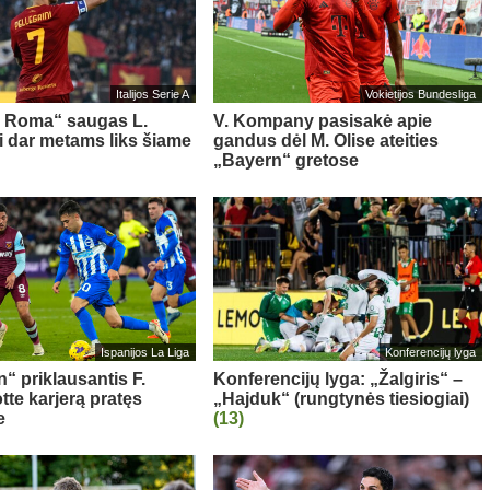
Italijos Serie A
Vokietijos Bundesliga
s Roma“ saugas L.
V. Kompany pasisakė apie
ni dar metams liks šiame
gandus dėl M. Olise ateities
„Bayern“ gretose
Ispanijos La Liga
Konferencijų lyga
“ priklausantis F.
Konferencijų lyga: „Žalgiris“ –
te karjerą pratęs
„Hajduk“ (rungtynės tiesiogiai)
e
(13)