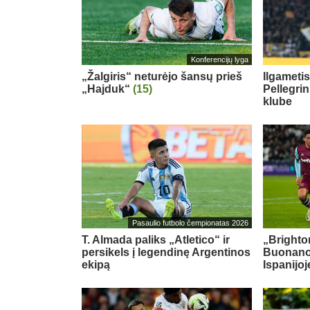
Konferencijų lyga
„Žalgiris“ neturėjo šansų prieš
Ilgameti
„Hajduk“
(15)
Pellegri
klube
Pasaulio futbolo čempionatas 2026
T. Almada paliks „Atletico“ ir
„Brighton
persikels į legendinę Argentinos
Buonanot
ekipą
Ispanijoj