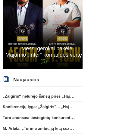
L. Messi gerokai pakėlė
Majamio „Inter“ komandos vertę
(5)
Naujausios
„Žalgiris“ neturėjo šansų prieš „Hajduk“
Konferencijų lyga: „Žalgiris“ – „Hajduk“ (rungtynės tiesiogiai)
Turo anonsas: tiesioginių konkurentų dvikova Gargžduose
M. Arteta: „Turime ambiciją kitą sezoną kovoti dėl visų titulų“