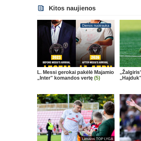
Kitos naujienos
Dienos nuotrauka
L. Messi gerokai pakėlė Majamio
„Žalgiris
„Inter“ komandos vertę
(5)
„Hajduk
Lietuvos TOP LYGA