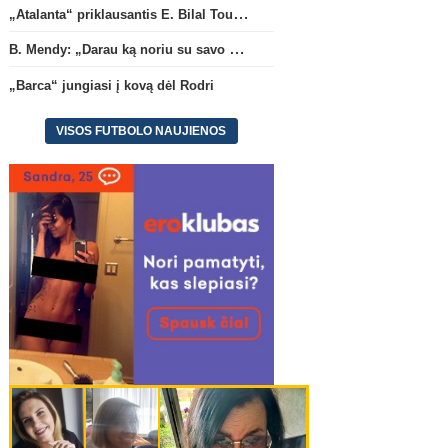
„Atalanta“ priklausantis E. Bilal Toure karjerą tęs „Parma“ gretose
B. Mendy: „Darau ką noriu su savo pasaulio čempionato titulu“
„Barca“ jungiasi į kovą dėl Rodri
VISOS FUTBOLO NAUJIENOS