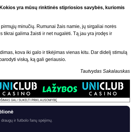
 Kokios yra mūsų rinktinės stipriosios savybės, kuriomis
?
pirmųjų minučių. Rumunai žais namie, jų sirgaliai norės
 tikrai galima žaisti ir net nugalėti. Tą jau yra įrodęs ir
dimas, kova iki galo ir tikėjimas vienas kitu. Dar didelį stimulą
parodyti viską, ką gali geriausio.
Tautvydas Sakalauskas
ėlionė
 draugų ir futbolo fanų spėjimų.