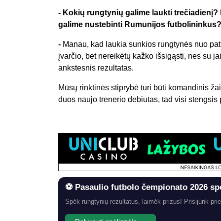
-
Kokių rungtynių galime laukti trečiadienį?
galime nustebinti Rumunijos futbolininkus
-
Manau, kad laukia sunkios rungtynės nuo pat 
įvarčio, bet nereikėtų kažko išsigąsti, nes su jais
ankstesnis rezultatas.
Mūsų rinktinės stiprybė turi būti komandinis žai
duos naujo trenerio debiutas, tad visi stengsis 
⚽ Pasaulio futbolo čempionato 2026 sp
Spėk rungtynių rezultatus, laimėk prizus! Prisijunk prie