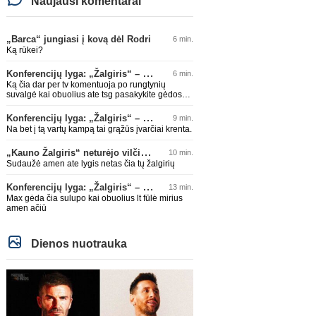
Naujausi komentarai
„Barca“ jungiasi į kovą dėl Rodri
6 min.
Ką rūkei?
Konferencijų lyga: „Žalgiris“ – „Hajduk“ (rungtynės tiesiogiai)
6 min.
Ką čia dar per tv komentuoja po rungtynių
suvalgė kai obuolius ate tsg pasakykite gėdos
jau užtenka
Konferencijų lyga: „Žalgiris“ – „Hajduk“ (rungtynės tiesiogiai)
9 min.
Na bet į tą vartų kampą tai grąžūs įvarčiai krenta.
„Kauno Žalgiris“ neturėjo vilčių prieš „Dinamo“
10 min.
Sudaužė amen ate lygis netas čia tų žalgirių
Konferencijų lyga: „Žalgiris“ – „Hajduk“ (rungtynės tiesiogiai)
13 min.
Max gėda čia sulupo kai obuolius lt fūlė mirius
amen ačiū
Dienos nuotrauka