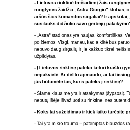
-
Lietuvos rinktinė trečiadienį žais rungty
rungtynes žaidžia „Astra Giurgiu“ klubas, o 
aršūs šios komandos sirgaliai? Ir apskrita
susilauks didžiulio savo gerbėjų palaikymo
-
„Astra“ stadionas yra naujas, komfortiškas. V
po žiemos. Visgi, manau, kad aikštė bus paruoš
nebuvo daug sirgalių ir jie kažkuo tikrai neišs
užpildytas.
-
Į Lietuvos rinktinę pateko keturi krašto gynėj
nepakvietė. Ar dėl to apmaudu, ar tai tiesiog
jūs būtumėte tas, kuris pateks į rinktinę?
-
Šiame klausime yra ir atsakymas (šypsosi). Ta
nebūtų išėję išvažiuoti su rinktine, nes būtent
-
Koks tai sužeidimas ir kiek laiko turėsite p
-
Tai yra mikro trauma – patemptas blauzdos rau