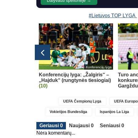
Dalyvauti spėlionėje →
#Lietuvos TOP LYGA
glijos Premier League
Konferencijų lyga
tle“ pristatė
Konferencijų lyga: „Žalgiris“ –
Turo ano
„Hajduk“ (rungtynės tiesiogiai)
konkure
(10)
Gargžd
UEFA Čempionų Lyga
UEFA Europos
Vokietijos Bundesliga
Ispanijos La Liga
Geriausi 0
Naujausi 0
Seniausi 0
Nėra komentarų...