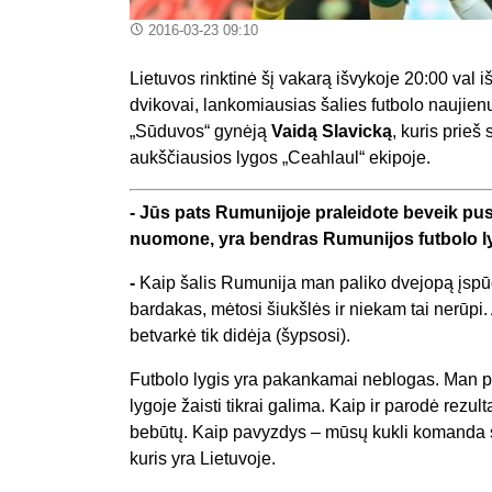
2016-03-23 09:10
Lietuvos rinktinė šį vakarą išvykoje 20:00 val 
dvikovai, lankomiausias šalies futbolo naujienų
„Sūduvos“ gynėją
Vaidą Slavicką
, kuris prieš
aukščiausios lygos „Ceahlaul“ ekipoje.
-
Jūs pats Rumunijoje praleidote beveik pusa
nuomone, yra bendras Rumunijos futbolo l
-
Kaip šalis Rumunija man paliko dvejopą įspūd
bardakas, mėtosi šiukšlės ir niekam tai nerūpi. 
betvarkė tik didėja (šypsosi).
Futbolo lygis yra pakankamai neblogas. Man pač
lygoje žaisti tikrai galima. Kaip ir parodė rezu
bebūtų. Kaip pavyzdys – mūsų kukli komanda sve
kuris yra Lietuvoje.