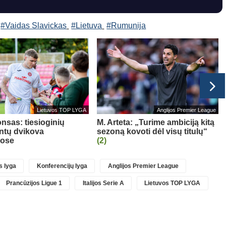
#Vaidas Slavickas
#Lietuva
#Rumunija
Lietuvos TOP LYGA
Anglijos Premier League
nsas: tiesioginių
M. Arteta: „Turime ambiciją kitą
ntų dvikova
sezoną kovoti dėl visų titulų“
uose
(2)
 lyga
Konferencijų lyga
Anglijos Premier League
Prancūzijos Ligue 1
Italijos Serie A
Lietuvos TOP LYGA