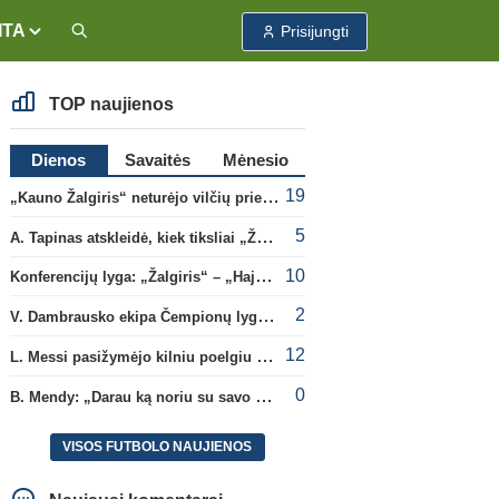
ITA
Prisijungti
TOP naujienos
Dienos
Savaitės
Mėnesio
19
„Kauno Žalgiris“ neturėjo vilčių prieš „Dinamo“
5
A. Tapinas atskleidė, kiek tiksliai „Žalgiris“ jau uždirbo iš UEFA premijų
10
Konferencijų lyga: „Žalgiris“ – „Hajduk“ (rungtynės tiesiogiai)
2
V. Dambrausko ekipa Čempionų lygos atrankoje patyrė skaudžią nesėkmę
12
L. Messi pasižymėjo kilniu poelgiu dėl kilusių gaisrų Madride
0
B. Mendy: „Darau ką noriu su savo pasaulio čempionato titulu“
VISOS FUTBOLO NAUJIENOS