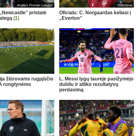
Anglijos Premier League
Transferai
 „Newcastle“ pristatė
Oficialu: C. Norgaardas keliasi į
rategą
(1)
„Everton“
ija žiūrovams rugpjūčio
L. Messi lygų taurėje pasižymėjo
FA rungtynėms
dubliu ir atliko rezultatyvų
perdavimą