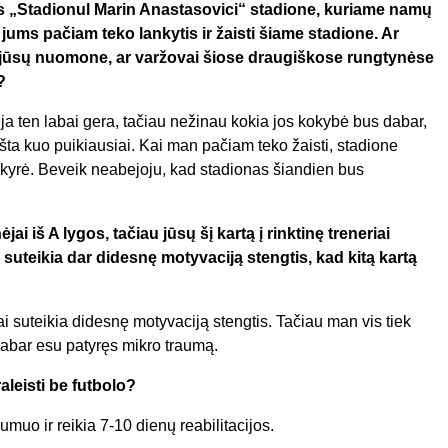
nes „Stadionul Marin Anastasovici“ stadione, kuriame namų
jums pačiam teko lankytis ir žaisti šiame stadione. Ar
i, jūsų nuomone, ar varžovai šiose draugiškose rungtynėse
?
eja ten labai gera, tačiau nežinau kokia jos kokybė bus dabar,
ta kuo puikiausiai. Kai man pačiam teko žaisti, stadione
iskyrė. Beveik neabejoju, kad stadionas šiandien bus
ai iš A lygos, tačiau jūsų šį kartą į rinktinę treneriai
 suteikia dar didesnę motyvaciją stengtis, kad kitą kartą
i suteikia didesnę motyvaciją stengtis. Tačiau man vis tiek
 dabar esu patyręs mikro traumą.
raleisti be futbolo?
muo ir reikia 7-10 dienų reabilitacijos.