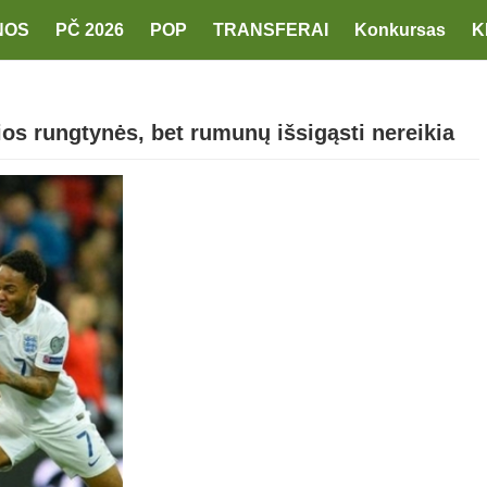
NOS
PČ 2026
POP
TRANSFERAI
Konkursas
K
kios rungtynės, bet rumunų išsigąsti nereikia