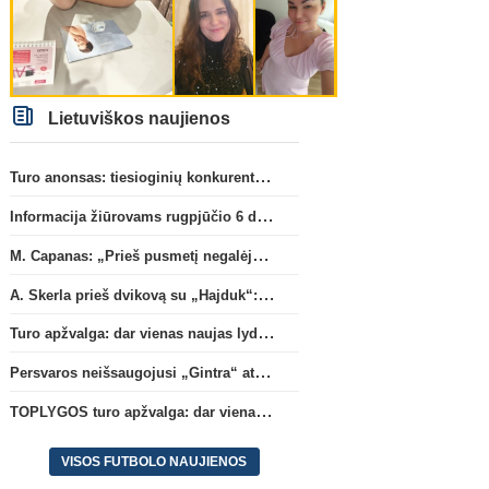
Lietuviškos naujienos
Turo anonsas: tiesioginių konkurentų dvikova Gargžduose
Informacija žiūrovams rugpjūčio 6 d. UEFA rungtynėms
M. Capanas: „Prieš pusmetį negalėjau net įsivaizduoti, kad žaisime prieš „Hajduk“
A. Skerla prieš dvikovą su „Hajduk“: „Tai kito kalibro komanda“
Turo apžvalga: dar vienas naujas lyderis
Persvaros neišsaugojusi „Gintra“ atrankos pusfinalyje nusileido Škotijos čempionėms
TOPLYGOS turo apžvalga: dar vienas naujas lyderis
VISOS FUTBOLO NAUJIENOS