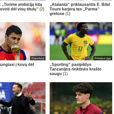
: „Turime ambiciją kitą
„Atalanta“ priklausantis E. Bilal
voti dėl visų titulų“
(2)
Toure karjerą tęs „Parma“
gretose
(1)
Transferai
Primeira Liga
ungiasi į kovą dėl
„Sporting“ pasipildys
Tanzanijos rinktinės krašto
saugu
(1)