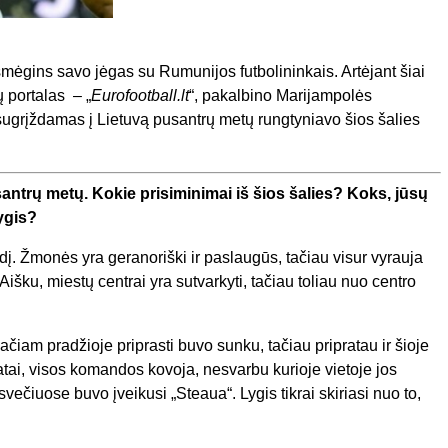
išmėgins savo jėgas su Rumunijos futbolininkais. Artėjant šiai
 portalas – „
Eurofootball.lt
“, pakalbino Marijampolės
 sugrįždamas į Lietuvą pusantrų metų rungtyniavo šios šalies
ntrų metų. Kokie prisiminimai iš šios šalies? Koks, jūsų
ygis?
į. Žmonės yra geranoriški ir paslaugūs, tačiau visur vyrauja
Aišku, miestų centrai yra sutvarkyti, tačiau toliau nuo centro
iam pradžioje priprasti buvo sunku, tačiau pripratau ir šioje
ltatai, visos komandos kovoja, nesvarbu kurioje vietoje jos
čiuose buvo įveikusi „Steaua“. Lygis tikrai skiriasi nuo to,