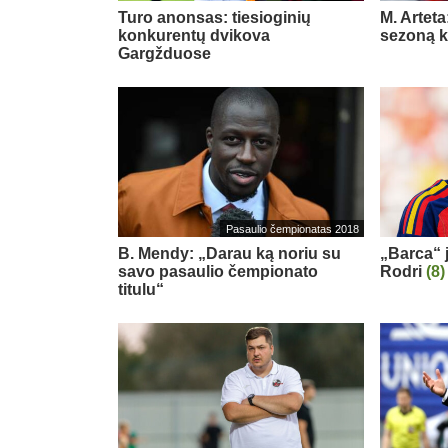
Turo anonsas: tiesioginių
M. Arteta
konkurentų dvikova
sezoną ko
Gargžduose
Pasaulio čempionatas 2018
B. Mendy: „Darau ką noriu su
„Barca“ j
savo pasaulio čempionato
Rodri
(8)
titulu“