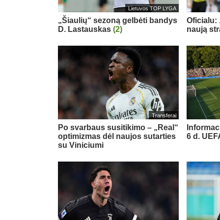
Lietuvos TOP LYGA
„Šiaulių“ sezoną gelbėti bandys
Oficialu:
D. Lastauskas
(2)
naują st
Transferai
Po svarbaus susitikimo – „Real“
Informac
optimizmas dėl naujos sutarties
6 d. UE
su Viniciumi