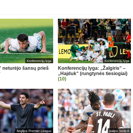
Konferencijų lyga
Konferencijų lyga
“ neturėjo šansų prieš
Konferencijų lyga: „Žalgiris“ –
“
„Hajduk“ (rungtynės tiesiogiai)
(10)
Anglijos Premier League
Italijos Serie A