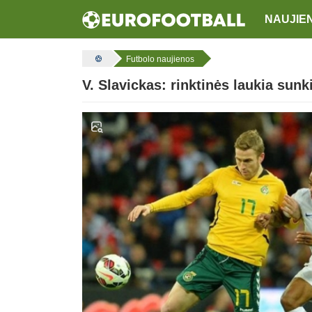
NAUJIE
Futbolo naujienos
V. Slavickas: rinktinės laukia sun