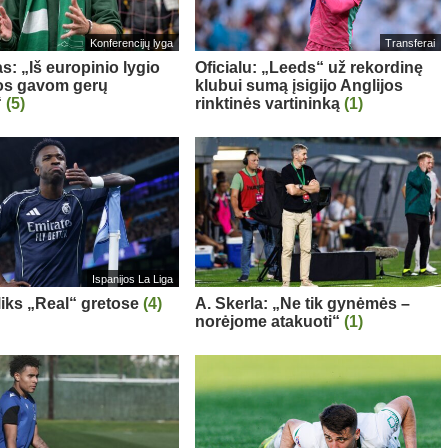
Konferencijų lyga
Transferai
s: „Iš europinio lygio
Oficialu: „Leeds“ už rekordinę
s gavom gerų
klubui sumą įsigijo Anglijos
“
(5)
rinktinės vartininką
(1)
Ispanijos La Liga
 liks „Real“ gretose
(4)
A. Skerla: „Ne tik gynėmės –
norėjome atakuoti“
(1)