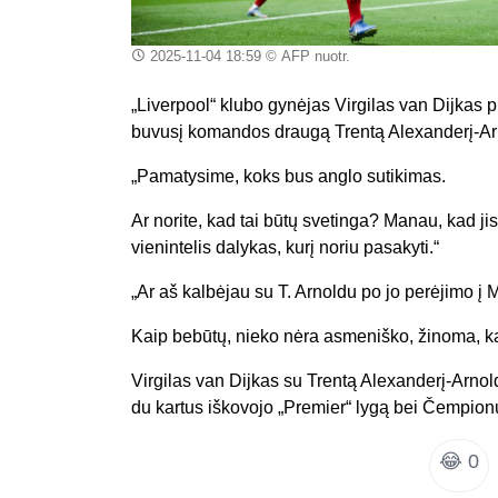
2025-11-04 18:59
© AFP nuotr.
„Liverpool“ klubo gynėjas Virgilas van Dijkas 
buvusį komandos draugą Trentą Alexanderį-Arno
„Pamatysime, koks bus anglo sutikimas.
Ar norite, kad tai būtų svetinga? Manau, kad ji
vienintelis dalykas, kurį noriu pasakyti.“
„Ar aš kalbėjau su T. Arnoldu po jo perėjimo į 
Kaip bebūtų, nieko nėra asmeniško, žinoma, ka
Virgilas van Dijkas su Trentą Alexanderį-Arnol
du kartus iškovojo „Premier“ lygą bei Čempion
😂
0