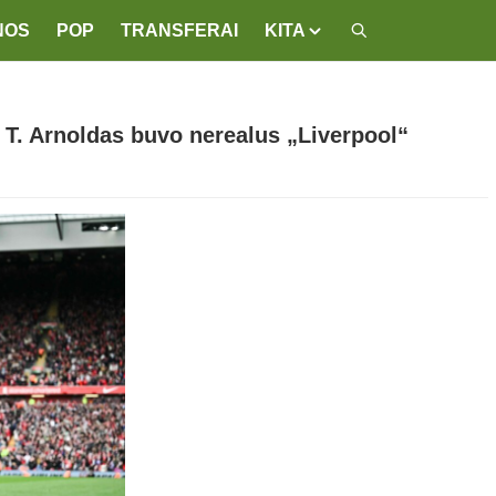
NOS
POP
TRANSFERAI
KITA
d T. Arnoldas buvo nerealus „Liverpool“