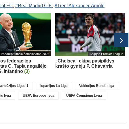
ool FC
#Real Madrid C.F.
#Trent Alexander-Arnold
Pasaulio futbolo čempionatas 2026
Anglijos Premier League
os federacijos
„Chelsea“ ekipa pasipildys
tas C. Tapia negailėjo
krašto gynėju P. Chavarria
. Infantino
(3)
ancūzijos Ligue 1
Ispanijos La Liga
Vokietijos Bundesliga
jų lyga
UEFA Europos lyga
UEFA Čempionų Lyga