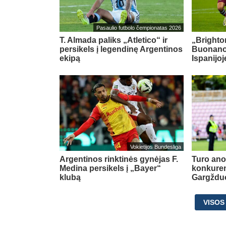
Pasaulio futbolo čempionatas 2026
T. Almada paliks „Atletico“ ir
„Brighton
persikels į legendinę Argentinos
Buonanot
ekipą
Ispanijoj
Vokietijos Bundesliga
Argentinos rinktinės gynėjas F.
Turo ano
Medina persikels į „Bayer“
konkuren
klubą
Gargždu
VISOS