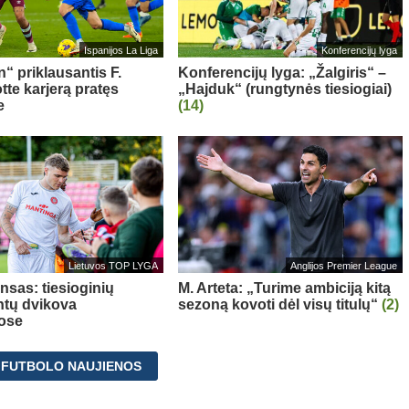
Ispanijos La Liga
Konferencijų lyga
“ priklausantis F.
Konferencijų lyga: „Žalgiris“ –
te karjerą pratęs
„Hajduk“ (rungtynės tiesiogiai)
e
(14)
Lietuvos TOP LYGA
Anglijos Premier League
nsas: tiesioginių
M. Arteta: „Turime ambiciją kitą
tų dvikova
sezoną kovoti dėl visų titulų“
(2)
ose
 FUTBOLO NAUJIENOS