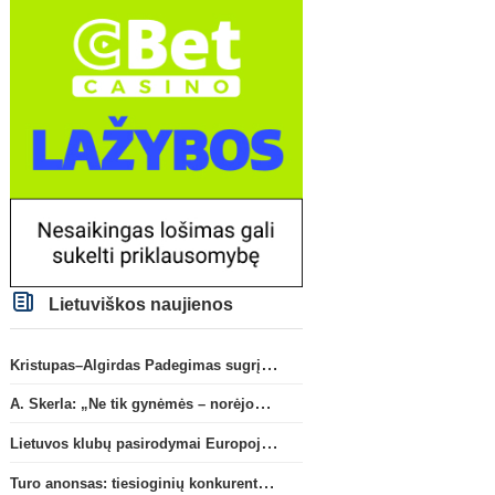
Lietuviškos naujienos
Kristupas–Algirdas Padegimas sugrįžta į FC „Hegelmann” B sudėtį
A. Skerla: „Ne tik gynėmės – norėjome atakuoti“
Lietuvos klubų pasirodymai Europoje: patirti pralaimėjimai Kroatijos atstovams
Turo anonsas: tiesioginių konkurentų dvikova Gargžduose