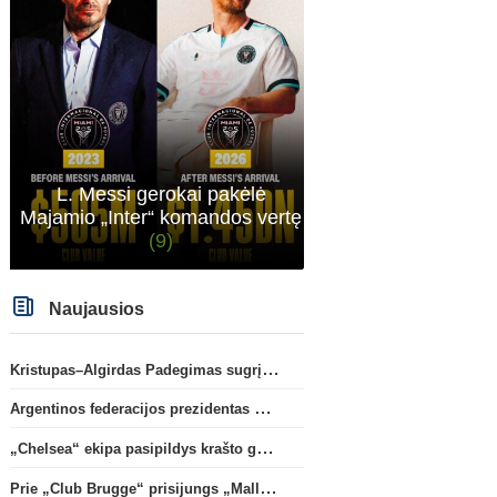
L. Messi gerokai pakėlė
Transferai
Anglijos Premi
Majamio „Inter“ komandos vertę
C. Romero karjera gali pakrypti
„Tottenham“ išsaugos s
(9)
į Ispaniją
(2)
gynėją
Naujausios
Kristupas–Algirdas Padegimas sugrįžta į FC „Hegelmann” B sudėtį
Argentinos federacijos prezidentas C. Tapia negailėjo pagyrų G. Infantino
„Chelsea“ ekipa pasipildys krašto gynėju P. Chavarria
Prie „Club Brugge“ prisijungs „Mallorca“ klube atsiskleidęs J. Virgili