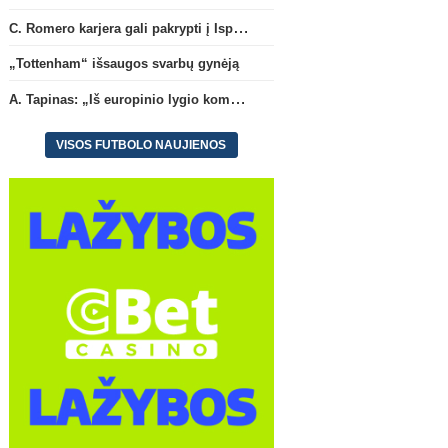
C. Romero karjera gali pakrypti į Ispaniją
„Tottenham“ išsaugos svarbų gynėją
A. Tapinas: „Iš europinio lygio komandos gavom gerų pamokų“
VISOS FUTBOLO NAUJIENOS