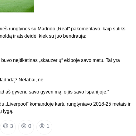
prieš rungtynes su Madrido „Real“ pakomentavo, kaip sutiks
ldą ir atskleidė, kiek su juo bendrauja:
s buvo neįtikėtinas „skauzerių“ ekipoje savo metu. Tai yra
Madridą? Nelabai, ne.
d aš gyvenu savo gyvenimą, o jis savo Ispanijoje.“
du „Liverpool“ komandoje kartu rungtyniavo 2018-25 metais ir
ų lygą.
😍
3
😲
0
😡
1