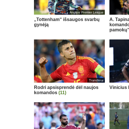
Anglijos Premier League
„Tottenham“ išsaugos svarbų
A. Tapina
gynėją
komando
pamokų
Transferai
Rodri apsisprendė dėl naujos
Vinicius
komandos
(11)