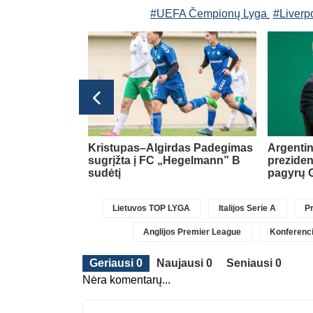
#UEFA Čempionų Lyga
#Liverp
Transferai
 už rekordinę
Kristupas–Algirdas Padegimas
Argentin
jo Anglijos
sugrįžta į FC „Hegelmann” B
preziden
nką
(1)
sudėtį
pagyrų G
Lietuvos TOP LYGA
Italijos Serie A
Pr
Anglijos Premier League
Konferenci
Geriausi 0
Naujausi 0
Seniausi 0
Nėra komentarų...