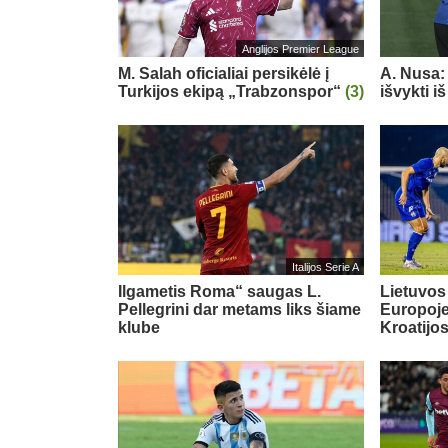
Anglijos Premier League
M. Salah oficialiai persikėlė į
A. Nusa:
Turkijos ekipą „Trabzonspor“
(3)
išvykti i
Italijos Serie A
Ilgametis Roma“ saugas L.
Lietuvos
Pellegrini dar metams liks šiame
Europoje:
klube
Kroatijo