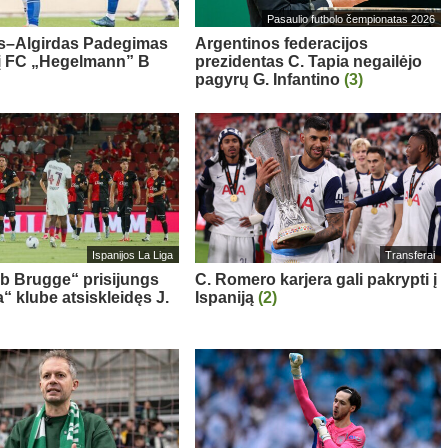
Pasaulio futbolo čempionatas 2026
s–Algirdas Padegimas
Argentinos federacijos
 į FC „Hegelmann” B
prezidentas C. Tapia negailėjo
pagyrų G. Infantino
(3)
Ispanijos La Liga
Transferai
ub Brugge“ prisijungs
C. Romero karjera gali pakrypti į
“ klube atsiskleidęs J.
Ispaniją
(2)