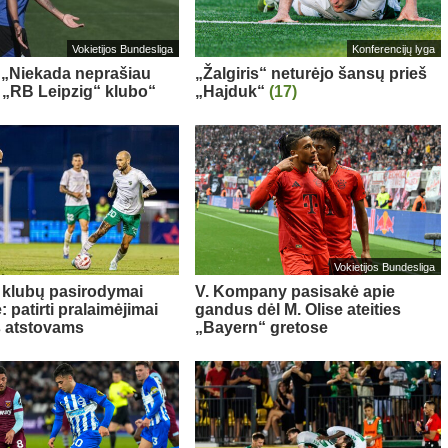
Vokietijos Bundesliga
Konferencijų lyga
 „Niekada neprašiau
„Žalgiris“ neturėjo šansų prieš
š „RB Leipzig“ klubo“
„Hajduk“
(17)
Vokietijos Bundesliga
 klubų pasirodymai
V. Kompany pasisakė apie
 patirti pralaimėjimai
gandus dėl M. Olise ateities
s atstovams
„Bayern“ gretose