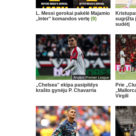
L. Messi gerokai pakėlė Majamio
Kristupa
„Inter“ komandos vertę
(9)
sugrįžta
sudėtį
Anglijos Premier League
„Chelsea“ ekipa pasipildys
Prie „Cl
krašto gynėju P. Chavarria
„Mallorca
Virgili