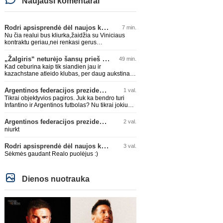
Naujausi komentarai
Rodri apsisprendė dėl naujos komandos
7 min.
Nu čia realui bus kliurka,žaidžia su Viniciaus
kontraktu geriau,nei renkasi gerus
žaidėjus...kolkas ne vienas nebuvo geras
„Žalgiris“ neturėjo šansų prieš „Hajduk“
49 min.
Kad ceburina kaip tik siandien jau ir
kazachstane atleido klubas, per daug aukstinat
ji.
Argentinos federacijos prezidentas C. Tapia negailėjo pagyrų G. Infantino
1 val.
Tikrai objektyvios pagiros. Juk ka bendro turi
Infantino ir Argentinos futbolas? Nu tikrai jokiu
bendru reikaliuku :)))
Argentinos federacijos prezidentas C. Tapia negailėjo pagyrų G. Infantino
2 val.
niurkt
Rodri apsisprendė dėl naujos komandos
3 val.
Sėkmės gaudant Realo puolėjus :)
Dienos nuotrauka