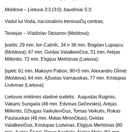
Moldova – Lietuva 3:3 (3:0), baudiniai 5:3;
Vadul lui Voda, nacionalinis treniruočių centras;
Teisėjas – Vladislav Stoianov (Moldova);
Įvartis: 29 min. Ion Calmîc, 34 ir 36 min. Bogdan Lupașcu
(Moldova); 47 min. Gvidas Valatkevičius, 51 min. Arėjas
Milkintis, 72 min. Eligijus Merliūnas (Lietuva);
Įspėti: 61 min. Maksym Patron, 90+5 min. Alexandru Gîrneț
(Moldova); 64 min. Ąžuolas Varnauskas, 77 min. Kristupas
Liutvinas (Lietuva);
Lietuvos rinktinės startinė sudėtis: Augustas Ruginis,
Vakaris Sungaila (46 min. Edvinas Gečevskis), Arėjas
Milkintis, Džiugas Varkulevičius, Tomas Veikutis, Rokas
Paulauskas (46 min. Matas Mirončikas), Gvidas
Valatkevičius, Kristupas Liutvinas, Eligijus Merliūnas (80