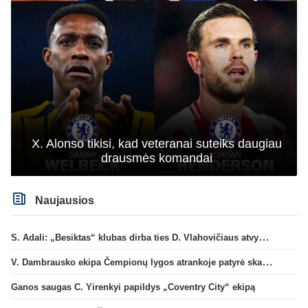
X. Alonso tikisi, kad veteranai suteiks daugiau
drausmės komandai
Naujausios
S. Adali: „Besiktas“ klubas dirba ties D. Vlahovičiaus atvykimu“
V. Dambrausko ekipa Čempionų lygos atrankoje patyrė skaudžią nesėkmę
Ganos saugas C. Yirenkyi papildys „Coventry City“ ekipą