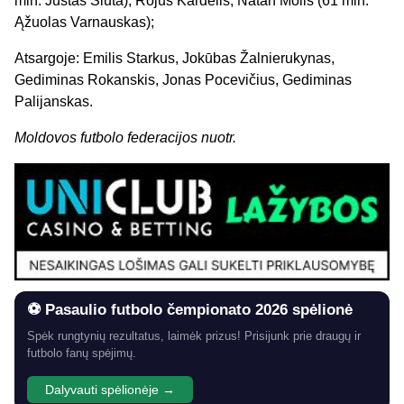
min. Justas Šluta), Rojus Kardelis, Natan Molis (61 min.
Ąžuolas Varnauskas);
Atsargoje: Emilis Starkus, Jokūbas Žalnierukynas,
Gediminas Rokanskis, Jonas Pocevičius, Gediminas
Palijanskas.
Moldovos futbolo federacijos nuotr.
⚽ Pasaulio futbolo čempionato 2026 spėlionė
Spėk rungtynių rezultatus, laimėk prizus! Prisijunk prie draugų ir
futbolo fanų spėjimų.
Dalyvauti spėlionėje →