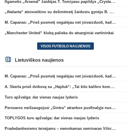
Ilgametis „Arsenal“ žaidėjas T. Tomiyasu papildys „Crystal Palace“ ekipą
„Atalanta“ atsisveikino su dešimtmetį žaidusiu gynėju B. Djimsiti
M. Capanas: „Prieš pusmetį negalėjau net įsivaizduoti, kad žaisime prieš „Hajduk“
„Manchester United“ klubą palieka du atsarginiai vartininkai
VISOS FUTBOLO NAUJIENOS
Lietuviškos naujienos
M. Capanas: „Prieš pusmetį negalėjau net įsivaizduoti, kad žaisime prieš „Hajduk“
A. Skerla prieš dvikovą su „Hajduk“: „Tai kito kalibro komanda“
Turo apžvalga: dar vienas naujas lyderis
Persvaros neišsaugojusi „Gintra“ atrankos pusfinalyje nusileido Škotijos čempionėms
TOPLYGOS turo apžvalga: dar vienas naujas lyderis
Pradedantiesiems teisėjams – nemokamas seminaras Vilniuje šį penktadienį