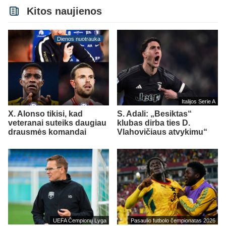
Kitos naujienos
Dienos nuotrauka
Italijos Serie A
X. Alonso tikisi, kad
S. Adali: „Besiktas“
veteranai suteiks daugiau
klubas dirba ties D.
drausmės komandai
Vlahovičiaus atvykimu“
UEFA Čempionų Lyga
Pasaulio futbolo čempionatas 2026