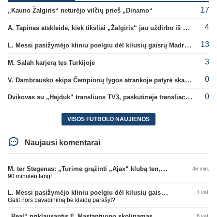
17
„Kauno Žalgiris“ neturėjo vilčių prieš „Dinamo“
4
A. Tapinas atskleidė, kiek tiksliai „Žalgiris“ jau uždirbo iš UEFA premijų
13
L. Messi pasižymėjo kliniu poelgiu dėl kilusių gaisrų Madride
3
M. Salah karjerą tęs Turkijoje
0
V. Dambrausko ekipa Čempionų lygos atrankoje patyrė skaudžią nesėkmę
0
Dvikovas su „Hajduk“ transliuos TV3, paskutinėje transliacijoje – nauji rekordai
VISOS FUTBOLO NAUJIENOS
Naujausi komentarai
M. ter Stegenas: „Turime grąžinti „Ajax“ klubą ten, kur jam priklauso“
46 min.
90 minuten lang!
L. Messi pasižymėjo kliniu poelgiu dėl kilusių gaisrų Madride
1 val.
Galit nors pavadinimą be klaidų parašyt?
„Real“ priklausantis F. Mastantuono skolinamas „Fiorentina“ ekipai
8 val.