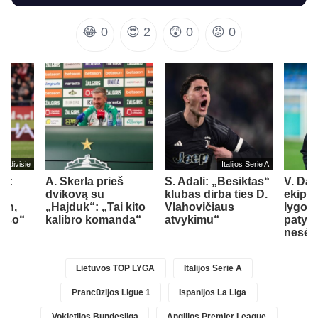
😂
0
😍
2
😲
0
😡
0
Eredivisie
Italijos Serie A
U
as:
A. Skerla prieš
S. Adali: „Besiktas“
V. Da
nti
dvikovą su
klubas dirba ties D.
ekipa
ten,
„Hajduk“: „Tai kito
Vlahovičiaus
lygos 
auso“
kalibro komanda“
atvykimu“
patyrė
nesė
Lietuvos TOP LYGA
Italijos Serie A
Prancūzijos Ligue 1
Ispanijos La Liga
Vokietijos Bundesliga
Anglijos Premier League