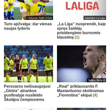
Lietuvos TOP LYGA
Ispanijos La Liga
Turo apžvalga: dar vienas
„La Liga“ nusprendė, kaip
naujas lyderis
spręs žaidėjų
prisidengimo burnomis
klausimą
(1)
Italijos Serie A
Persvaros neišsaugojusi
„Real“ priklausantis F.
„Gintra“ atrankos
Mastantuono skolinamas
pusfinalyje nusileido
„Fiorentina“ ekipai
(4)
Škotijos čempionėms