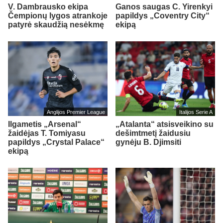
V. Dambrausko ekipa
Ganos saugas C. Yirenkyi
Čempionų lygos atrankoje
papildys „Coventry City“
patyrė skaudžią nesėkmę
ekipą
Anglijos Premier League
Italijos Serie A
Ilgametis „Arsenal“
„Atalanta“ atsisveikino su
žaidėjas T. Tomiyasu
dešimtmetį žaidusiu
papildys „Crystal Palace“
gynėju B. Djimsiti
ekipą