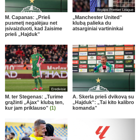
Anglijos Premier League
M. Capanas: „Prieš
„Manchester United“
pusmetį negalėjau net
klubą palieka du
įsivaizduoti, kad žaisime
atsarginiai vartininkai
prieš „Hajduk“
Eredivisie
M. ter Stegenas: „Turime
A. Skerla prieš dvikovą su
grąžinti „Ajax“ klubą ten,
„Hajduk“: „Tai kito kalibro
kur jam priklauso“
(1)
komanda“