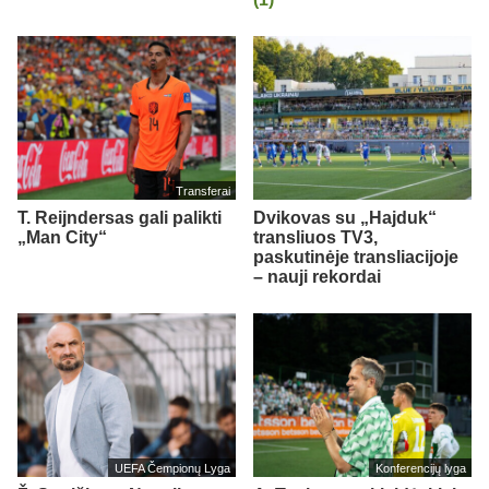
Transferai
T. Reijndersas gali palikti
Dvikovas su „Hajduk“
„Man City“
transliuos TV3,
paskutinėje transliacijoje
– nauji rekordai
UEFA Čempionų Lyga
Konferencijų lyga