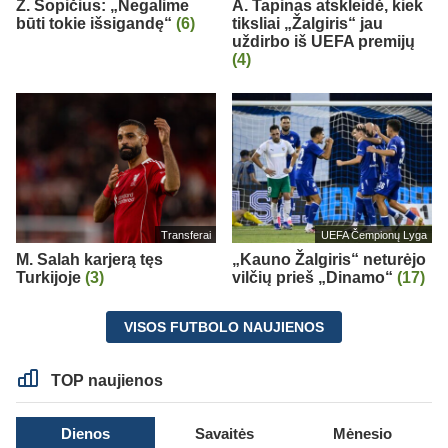
Ž. Sopičius: „Negalime
A. Tapinas atskleidė, kiek
būti tokie išsigandę“
(6)
tiksliai „Žalgiris“ jau
uždirbo iš UEFA premijų
(4)
Transferai
UEFA Čempionų Lyga
M. Salah karjerą tęs
„Kauno Žalgiris“ neturėjo
Turkijoje
(3)
vilčių prieš „Dinamo“
(17)
VISOS FUTBOLO NAUJIENOS
TOP naujienos
Dienos
Savaitės
Mėnesio