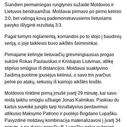
Šiandien permainingas rungtynes sužaidė Moldovos ir
Lietuvos bendraamžiai. Moldavai pirmavo po pirmo kėlinio
3:0, bet valingą kovą pademonstravusiems lietuviams
pavyko išlyginti rezultatą 3:3.
Pagal turnyro reglamentą, komandos po to stojo į baudinių
seriją, o joje taiklesni buvo aikštės šeimininkai.
Pirmajame kėlinyje lietuvaičių grėsmingiausias progas
sukūrė Rokas Paulauskas ir Kristupas Liutvinas, atlikę
stiprius smūgius iš distancijos. Moldavai suaktyvino
žaidimą puolime įpusėjus kėliniui, o savo tris įvarčius
pelnė po atakų, sekusių iš kairiojo aikštės krašto.
Moldovos rinktinė pirmą įmušė įvartį 29 minutę, kai savo
reidą taikliu smūgiu užbaigė Jonas Kalmikas. Paskiau du
kartus suveikė jungtis tarp rezultatyvius perdavimus
atlikusio Maksymo Patrono ir puolėjo Bogdano Lupašku.
Pavyzdinė moldavų kombinacija materializavosi į įvartį 34