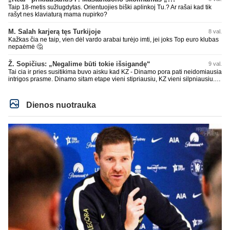
Taip 18-metis sužlugdytas. Orientuojies biški aplinkoj Tu.? Ar rašai kad tik
rašyt nes klaviaturą mama nupirko?
M. Salah karjerą tęs Turkijoje
8 val.
Kažkas čia ne taip, vien dėl vardo arabai turėjo imti, jei joks Top euro klubas
nepaėmė 🤔
Ž. Sopičius: „Negalime būti tokie išsigandę“
9 val.
Tai cia ir pries susitikima buvo aisku kad KZ - Dinamo pora pati neidomiausia
intrigos prasme. Dinamo sitam etape vieni stipriausiu, KZ vieni silpniausiu.
Taip kad nieko cia netiketo. Tik aisku nereikejo zaist kaip i kelnes prisikus
Dienos nuotrauka