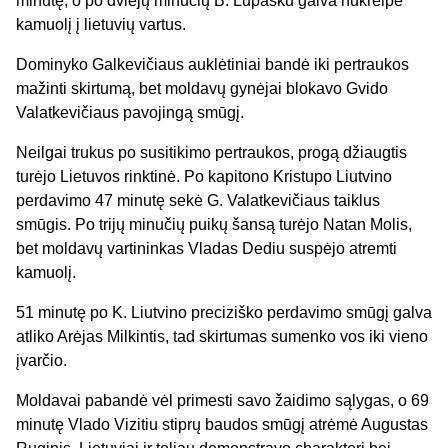
minutę, o po dviejų minučių B. Lupašku galva nukreipė
kamuolį į lietuvių vartus.
Dominyko Galkevičiaus auklėtiniai bandė iki pertraukos
mažinti skirtumą, bet moldavų gynėjai blokavo Gvido
Valatkevičiaus pavojingą smūgį.
Neilgai trukus po susitikimo pertraukos, progą džiaugtis
turėjo Lietuvos rinktinė. Po kapitono Kristupo Liutvino
perdavimo 47 minutę sekė G. Valatkevičiaus taiklus
smūgis. Po trijų minučių puikų šansą turėjo Natan Molis,
bet moldavų vartininkas Vladas Dediu suspėjo atremti
kamuolį.
51 minutę po K. Liutvino preciziško perdavimo smūgį galva
atliko Arėjas Milkintis, tad skirtumas sumenko vos iki vieno
įvarčio.
Moldavai pabandė vėl primesti savo žaidimo sąlygas, o 69
minutę Vlado Vizitiu stiprų baudos smūgį atrėmė Augustas