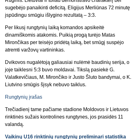
Ruginis. Lietuviai ir toliau demonstravo charakterį bei
sugebėjo panaikinti deficitą. Eligijus Merliūnas 72 minutę
įspūdingu smūgiu išlygino rezultatą – 3:3.
Per likusį rungtynių laiką komandos apsikeitė
dinamiškomis atakomis. Puikią progą turėjo Matas
Mirončikas per teisėjo pridėtą laiką, bet smūgį suspėjo
atremti varžovų vartininkas.
Dvikovos nugalėtoją galiausiai nulėmė baudinių serija, o
joje taiklesni 5:3 buvo moldavai. Tikslą pasiekė G.
Valatkevičiaus, M. Mirončiko ir Justo Šluto bandymai, o K.
Liutvino smūgis šįsyk nebuvo taiklus.
Rungtynių įrašas
Trečiadienį tame pačiame stadione Moldovos ir Lietuvos
rinktinės sužais kontrolines rungtynes, jos prasidės 11
valandą.
Vaikinų U16 rinktinių rungtynių preliminari statistika