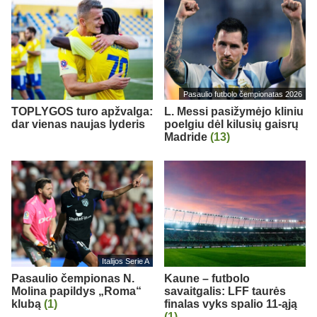
Pasaulio futbolo čempionatas 2026
TOPLYGOS turo apžvalga:
L. Messi pasižymėjo kliniu
dar vienas naujas lyderis
poelgiu dėl kilusių gaisrų
Madride
(13)
Italijos Serie A
Pasaulio čempionas N.
Kaune – futbolo
Molina papildys „Roma“
savaitgalis: LFF taurės
klubą
(1)
finalas vyks spalio 11-ąją
(1)