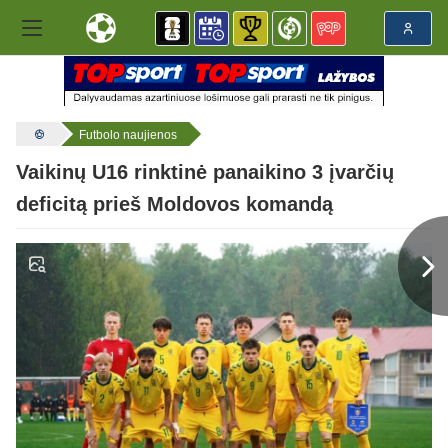
Futbolo naujienos
Vaikinų U16 rinktinė panaikino 3 įvarčių
deficitą prieš Moldovos komandą