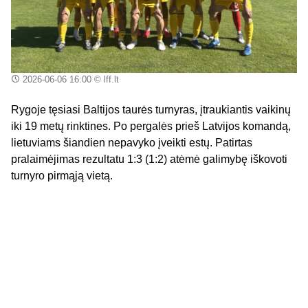
2026-06-06 16:00
© lff.lt
Rygoje tęsiasi Baltijos taurės turnyras, įtraukiantis vaikinų
iki 19 metų rinktines. Po pergalės prieš Latvijos komandą,
lietuviams šiandien nepavyko įveikti estų. Patirtas
pralaimėjimas rezultatu 1:3 (1:2) atėmė galimybę iškovoti
turnyro pirmąją vietą.