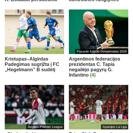
Pasaulio futbolo čempionatas 2026
Kristupas–Algirdas
Argentinos federacijos
Padegimas sugrįžta į FC
prezidentas C. Tapia
„Hegelmann” B sudėtį
negailėjo pagyrų G.
Infantino
(4)
Anglijos Premier League
Ispanijos La Liga