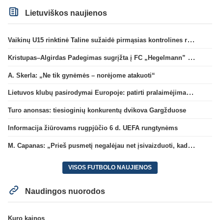
Lietuviškos naujienos
Vaikinų U15 rinktinė Taline sužaidė pirmąsias kontrolines rungtynes
Kristupas–Algirdas Padegimas sugrįžta į FC „Hegelmann” B sudėtį
A. Skerla: „Ne tik gynėmės – norėjome atakuoti“
Lietuvos klubų pasirodymai Europoje: patirti pralaimėjimai Kroatijos atstovams
Turo anonsas: tiesioginių konkurentų dvikova Gargžduose
Informacija žiūrovams rugpjūčio 6 d. UEFA rungtynėms
M. Capanas: „Prieš pusmetį negalėjau net įsivaizduoti, kad žaisime prieš „Hajduk“
VISOS FUTBOLO NAUJIENOS
Naudingos nuorodos
Kuro kainos