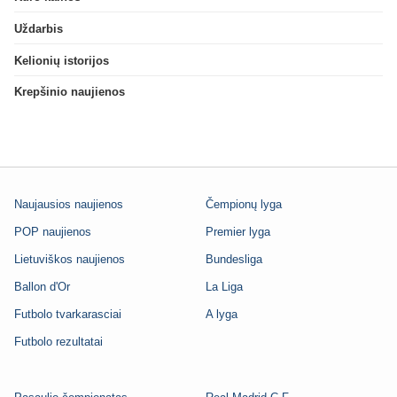
Uždarbis
Kelionių istorijos
Krepšinio naujienos
Naujausios naujienos
Čempionų lyga
POP naujienos
Premier lyga
Lietuviškos naujienos
Bundesliga
Ballon d'Or
La Liga
Futbolo tvarkarasciai
A lyga
Futbolo rezultatai