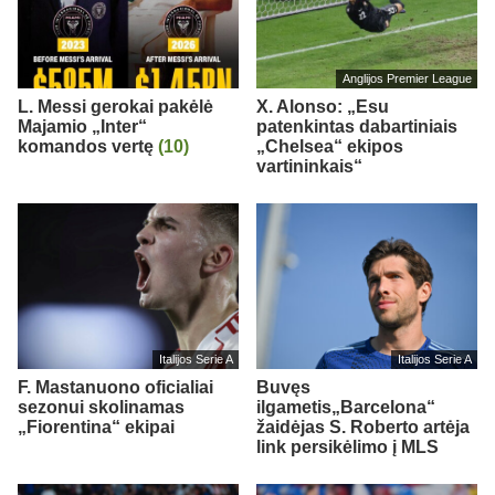
Anglijos Premier League
L. Messi gerokai pakėlė
X. Alonso: „Esu
Majamio „Inter“
patenkintas dabartiniais
komandos vertę
(10)
„Chelsea“ ekipos
vartininkais“
Italijos Serie A
Italijos Serie A
F. Mastanuono oficialiai
Buvęs
sezonui skolinamas
ilgametis„Barcelona“
„Fiorentina“ ekipai
žaidėjas S. Roberto artėja
link persikėlimo į MLS