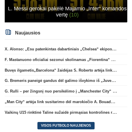
L. Messi gerokai pakėlė Majamio „Inter“ komandos
vertę
(10)
Naujausios
X. Alonso: „Esu patenkintas dabartiniais „Chelsea“ ekipos vartininkais“
F. Mastanuono oficialiai sezonui skolinamas „Fiorentina“ ekipai
Buvęs ilgametis„Barcelona“ žaidėjas S. Roberto artėja link persikėlimo į MLS
G. Bremeris paneigė gandus dėl galimo išvykimo iš „Juventus“ klubo
G. Rulli – per žingsnį nuo persikėlimo į „Manchester City“ klubą
„Man City“ artėja link susitarimo dėl marokiečio A. Bouaddi persikėlimo
Vaikinų U15 rinktinė Taline sužaidė pirmąsias kontrolines rungtynes
VISOS FUTBOLO NAUJIENOS