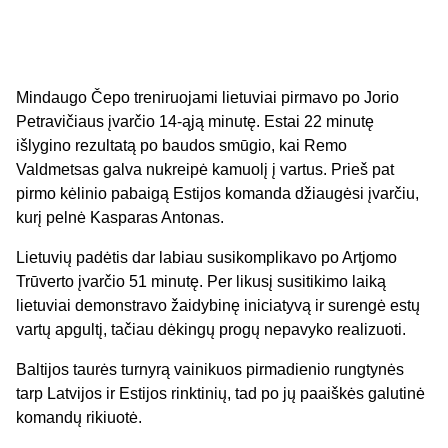
Mindaugo Čepo treniruojami lietuviai pirmavo po Jorio
Petravičiaus įvarčio 14-ąją minutę. Estai 22 minutę
išlygino rezultatą po baudos smūgio, kai Remo
Valdmetsas galva nukreipė kamuolį į vartus. Prieš pat
pirmo kėlinio pabaigą Estijos komanda džiaugėsi įvarčiu,
kurį pelnė Kasparas Antonas.
Lietuvių padėtis dar labiau susikomplikavo po Artjomo
Trūverto įvarčio 51 minutę. Per likusį susitikimo laiką
lietuviai demonstravo žaidybinę iniciatyvą ir surengė estų
vartų apgultį, tačiau dėkingų progų nepavyko realizuoti.
Baltijos taurės turnyrą vainikuos pirmadienio rungtynės
tarp Latvijos ir Estijos rinktinių, tad po jų paaiškės galutinė
komandų rikiuotė.