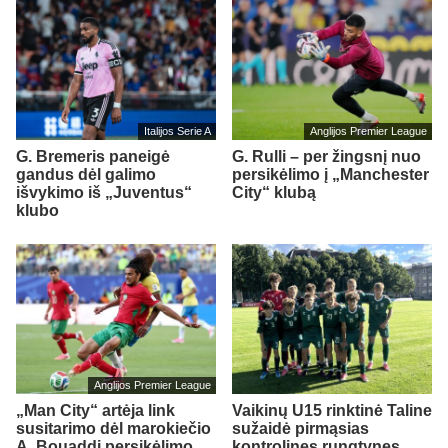
Italijos Serie A
Anglijos Premier League
G. Bremeris paneigė
G. Rulli – per žingsnį nuo
gandus dėl galimo
persikėlimo į „Manchester
išvykimo iš „Juventus“
City“ klubą
klubo
Anglijos Premier League
„Man City“ artėja link
Vaikinų U15 rinktinė Taline
susitarimo dėl marokiečio
sužaidė pirmąsias
A. Bouaddi persikėlimo
kontrolines rungtynes