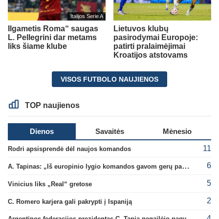
Italijos Serie A
Ilgametis Roma“ saugas
Lietuvos klubų
L. Pellegrini dar metams
pasirodymai Europoje:
liks šiame klube
patirti pralaimėjimai
Kroatijos atstovams
VISOS FUTBOLO NAUJIENOS
TOP naujienos
Dienos
Savaitės
Mėnesio
11
Rodri apsisprendė dėl naujos komandos
6
A. Tapinas: „Iš europinio lygio komandos gavom gerų pamokų“
5
Vinicius liks „Real“ gretose
2
C. Romero karjera gali pakrypti į Ispaniją
4
Argentinos federacijos prezidentas C. Tapia negailėjo pagyrų G. Infantino