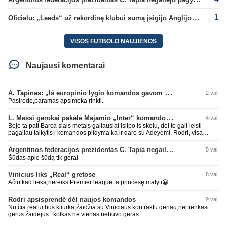
1
Oficialu: „Leeds“ už rekordinę klubui sumą įsigijo Anglijos rinktinės vartininką
VISOS FUTBOLO NAUJIENOS
Naujausi komentarai
A. Tapinas: „Iš europinio lygio komandos gavom gerų pamokų“
2 val.
Pasirodo,paramas apsimoka rinkti.
L. Messi gerokai pakėlė Majamio „Inter“ komandos vertę
4 val.
Beje ta pati Barca siais metais galiausiai islipo is skolu, del to gali leisti
pagaliau taikytis i komandos pildyma ka ir daro su Adeyemi, Rodri, visa
Julian Alvarez saga.
Argentinos federacijos prezidentas C. Tapia negailėjo pagyrų G. Infantino
5 val.
Šūdas apie šūdą tik gerai
Vinicius liks „Real“ gretose
8 val.
Ačiū kad lieka,nereiks Premier league ta princesę matyti😀
Rodri apsisprendė dėl naujos komandos
9 val.
Nu čia realui bus kliurka,žaidžia su Viniciaus kontraktu geriau,nei renkasi
gerus žaidėjus...kolkas ne vienas nebuvo geras