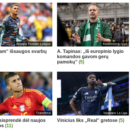
Anglijos Premier League
Konferencijų lyga
am“ išsaugos svarbų
A. Tapinas: „Iš europinio lygio
komandos gavom gerų
pamokų“
(5)
Transferai
Ispanijos La Liga
sisprendė dėl naujos
Vinicius liks „Real“ gretose
(5)
os
(11)