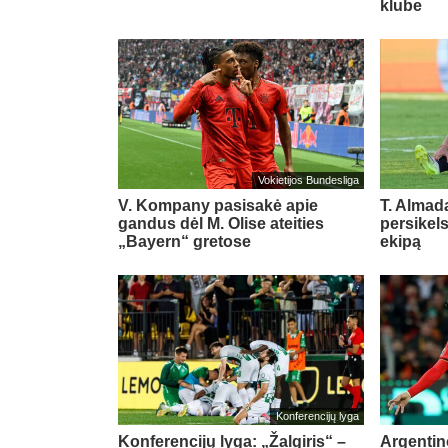
klube
Vokietijos Bundesliga
V. Kompany pasisakė apie
T. Almada
gandus dėl M. Olise ateities
persikel
„Bayern“ gretose
ekipą
Konferencijų lyga
Konferencijų lyga: „Žalgiris“ –
Argentin