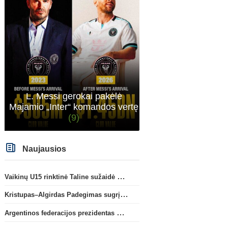
Ispanijos La Liga
Prie „Club Brugge“ prisijungs
C. Romero karjera gali pa
„Mallorca“ klube atsiskleidęs J.
į Ispaniją
(2)
L. Messi gerokai pakėlė
Virgili
Majamio „Inter“ komandos vertę
(9)
Naujausios
Vaikinų U15 rinktinė Taline sužaidė pirmąsias kontrolines rungtynes
Kristupas–Algirdas Padegimas sugrįžta į FC „Hegelmann” B sudėtį
Argentinos federacijos prezidentas C. Tapia negailėjo pagyrų G. Infantino