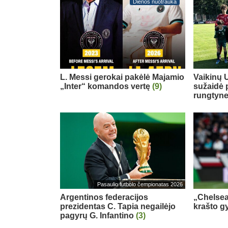
Dienos nuotrauka
L. Messi gerokai pakėlė Majamio
Vaikinų U
„Inter“ komandos vertę
(9)
sužaidė 
rungtyn
Pasaulio futbolo čempionatas 2026
Argentinos federacijos
„Chelsea
prezidentas C. Tapia negailėjo
krašto g
pagyrų G. Infantino
(3)