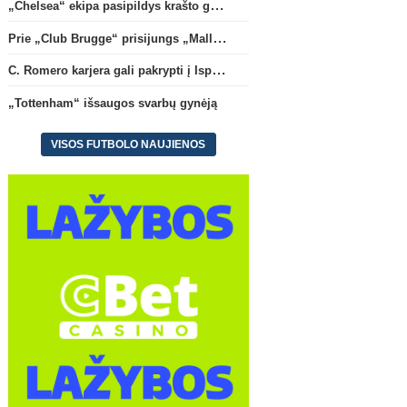
„Chelsea“ ekipa pasipildys krašto gynėju P. Chavarria
Prie „Club Brugge“ prisijungs „Mallorca“ klube atsiskleidęs J. Virgili
C. Romero karjera gali pakrypti į Ispaniją
„Tottenham“ išsaugos svarbų gynėją
VISOS FUTBOLO NAUJIENOS