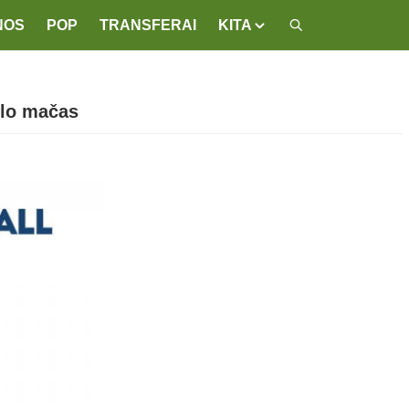
NOS
POP
TRANSFERAI
KITA
olo mačas