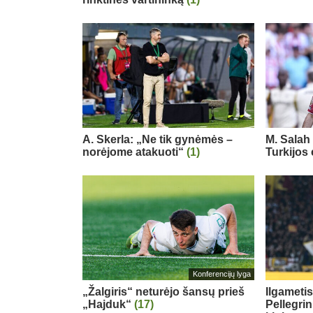
A. Skerla: „Ne tik gynėmės –
M. Salah 
norėjome atakuoti“
(1)
Turkijos
Konferencijų lyga
„Žalgiris“ neturėjo šansų prieš
Ilgameti
„Hajduk“
(17)
Pellegri