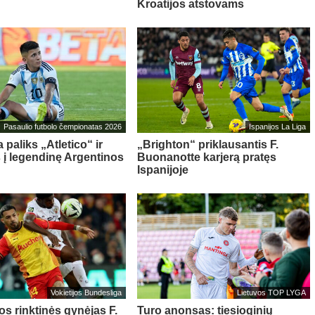
Kroatijos atstovams
Pasaulio futbolo čempionatas 2026
Ispanijos La Liga
 paliks „Atletico“ ir
„Brighton“ priklausantis F.
s į legendinę Argentinos
Buonanotte karjerą pratęs
Ispanijoje
Vokietijos Bundesliga
Lietuvos TOP LYGA
os rinktinės gynėjas F.
Turo anonsas: tiesioginių