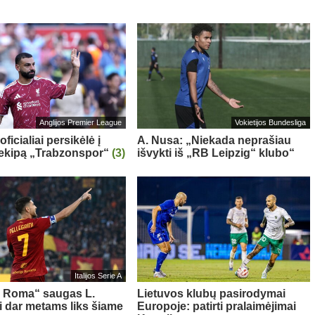
Anglijos Premier League
Vokietijos Bundesliga
oficialiai persikėlė į
A. Nusa: „Niekada neprašiau
 ekipą „Trabzonspor“
(3)
išvykti iš „RB Leipzig“ klubo“
Italijos Serie A
s Roma“ saugas L.
Lietuvos klubų pasirodymai
ni dar metams liks šiame
Europoje: patirti pralaimėjimai