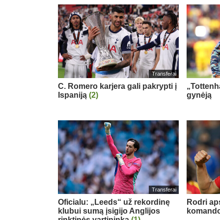
Transferai
C. Romero karjera gali pakrypti į
„Tottenh
Ispaniją
(2)
gynėją
Transferai
Oficialu: „Leeds“ už rekordinę
Rodri ap
klubui sumą įsigijo Anglijos
komand
rinktinės vartininką
(1)