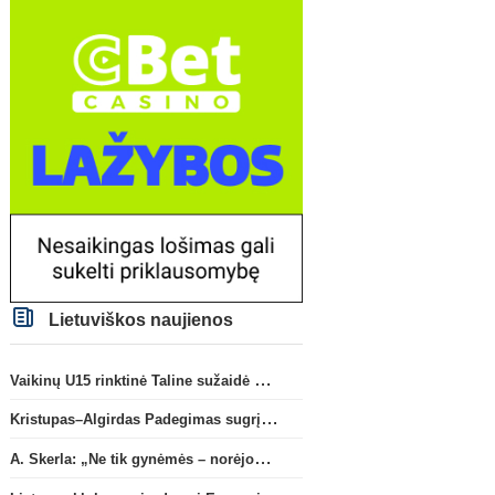
Lietuviškos naujienos
Vaikinų U15 rinktinė Taline sužaidė pirmąsias kontrolines rungtynes
Kristupas–Algirdas Padegimas sugrįžta į FC „Hegelmann” B sudėtį
A. Skerla: „Ne tik gynėmės – norėjome atakuoti“