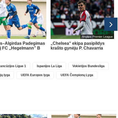
Anglijos Premier League
as–Algirdas Padegimas
„Chelsea“ ekipa pasipildys
 į FC „Hegelmann” B
krašto gynėju P. Chavarria
ancūzijos Ligue 1
Ispanijos La Liga
Vokietijos Bundesliga
jų lyga
UEFA Europos lyga
UEFA Čempionų Lyga