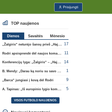
Prisijungti
TOP naujienos
Dienos
Savaitės
Mėnesio
17
„Žalgiris“ neturėjo šansų prieš „Hajduk“
11
Rodri apsisprendė dėl naujos komandos
14
Konferencijų lyga: „Žalgiris“ – „Hajduk“ (rungtynės tiesiogiai)
1
B. Mendy: „Darau ką noriu su savo pasaulio čempionato titulu“
9
„Barca“ jungiasi į kovą dėl Rodri
5
A. Tapinas: „Iš europinio lygio komandos gavom gerų pamokų“
VISOS FUTBOLO NAUJIENOS