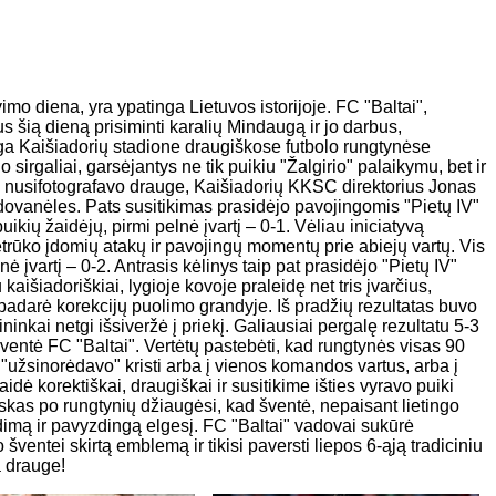
o diena, yra ypatinga Lietuvos istorijoje. FC "Baltai",
s šią dieną prisiminti karalių Mindaugą ir jo darbus,
roga Kaišiadorių stadione draugiškose futbolo rungtynėse
lo sirgaliai, garsėjantys ne tik puikiu "Žalgirio" palaikymu, bet ir
 nusifotografavo drauge, Kaišiadorių KKSC direktorius Jonas
dovanėles. Pats susitikimas prasidėjo pavojingomis "Pietų IV"
uikių žaidėjų, pirmi pelnė įvartį – 0-1. Vėliau iniciatyvą
trūko įdomių atakų ir pavojingų momentų prie abiejų vartų. Vis
lnė įvartį – 0-2. Antrasis kėlinys taip pat prasidėjo "Pietų IV"
aišiadoriškiai, lygioje kovoje praleidę net tris įvarčius,
r padarė korekcijų puolimo grandyje. Iš pradžių rezultatas buvo
inkai netgi išsiveržė į priekį. Galiausiai pergalę rezultatu 5-3
ventė FC "Baltai". Vertėtų pastebėti, kad rungtynės visas 90
užsinorėdavo" kristi arba į vienos komandos vartus, arba į
žaidė korektiškai, draugiškai ir susitikime išties vyravo puiki
skas po rungtynių džiaugėsi, kad šventė, nepaisant lietingo
dimą ir pavyzdingą elgesį. FC "Baltai" vadovai sukūrė
ventei skirtą emblemą ir tikisi paversti liepos 6-ąją tradiciniu
a drauge!