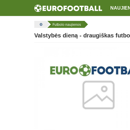
NAUJIE
Futbolo naujienos
Valstybės dieną - draugiškas futb