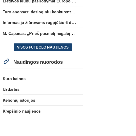
Lietuvos klubų pasirodymai Europoje: patirti pralaimėjimai Kroatijos atstovams
Turo anonsas: tiesioginių konkurentų dvikova Gargžduose
Informacija žiūrovams rugpjūčio 6 d. UEFA rungtynėms
M. Capanas: „Prieš pusmetį negalėjau net įsivaizduoti, kad žaisime prieš „Hajduk“
VISOS FUTBOLO NAUJIENOS
Naudingos nuorodos
Kuro kainos
Uždarbis
Kelionių istorijos
Krepšinio naujienos