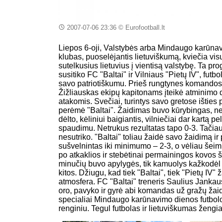
2007-07-06 23:36
© Eurofootball.lt
Liepos 6-oji, Valstybės arba Mindaugo karūnavim
klubas, puoselėjantis lietuviškumą, kviečia visu
sutelkusius lietuvius į vientisą valstybę. Ta p
susitiko FC "Baltai" ir Vilniaus "Pietų IV", futbo
savo patriotiškumu. Prieš rungtynes komandos
Žižliauskas ekipų kapitonams įteikė atminimo 
atakomis. Svečiai, turintys savo gretose išties p
perėmė "Baltai". Žaidimas buvo kūrybingas, ne
dėlto, kėliniui baigiantis, vilniečiai dar kartą pe
spaudimu. Netrukus rezultatas tapo 0-3. Tačiau k
nesutriko. "Baltai" toliau žaidė savo žaidimą i
sušvelnintas iki minimumo – 2-3, o vėliau šeimin
po atkaklios ir stebėtinai permainingos kovos š
minučių buvo apylygės, tik kamuolys kažkodėl "
kitos. Džiugu, kad tiek "Baltai", tiek "Pietų IV" 
atmosfera. FC "Baltai" treneris Saulius Jankau
oro, pavyko ir gyrė abi komandas už gražų žai
specialiai Mindaugo karūnavimo dienos futbolo š
renginiu. Tegul futbolas ir lietuviškumas žengi