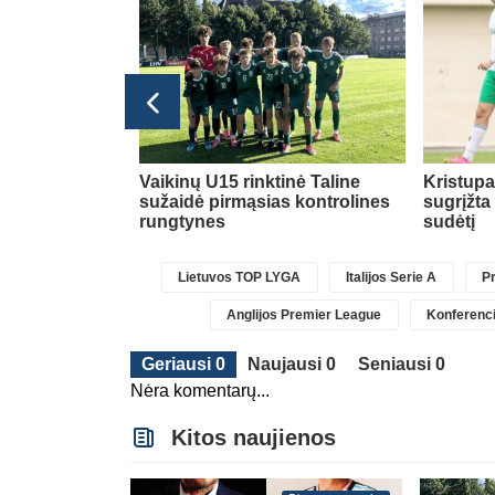
Transferai
 už rekordinę
Vaikinų U15 rinktinė Taline
Kristup
jo Anglijos
sužaidė pirmąsias kontrolines
sugrįžta
nką
(1)
rungtynes
sudėtį
Lietuvos TOP LYGA
Italijos Serie A
Pr
Anglijos Premier League
Konferenci
Geriausi 0
Naujausi 0
Seniausi 0
Nėra komentarų...
Kitos naujienos