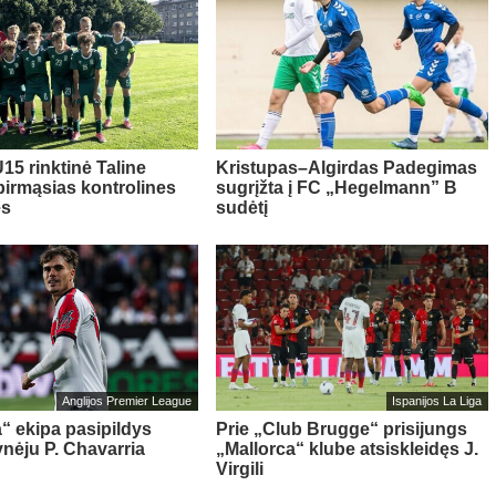
15 rinktinė Taline
Kristupas–Algirdas Padegimas
pirmąsias kontrolines
sugrįžta į FC „Hegelmann” B
es
sudėtį
Anglijos Premier League
Ispanijos La Liga
“ ekipa pasipildys
Prie „Club Brugge“ prisijungs
ynėju P. Chavarria
„Mallorca“ klube atsiskleidęs J.
Virgili