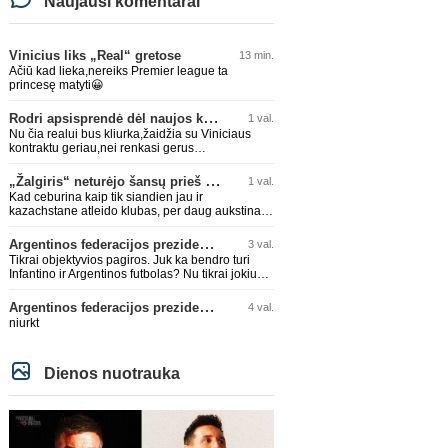
Naujausi komentarai
Vinicius liks „Real“ gretose
13 min.
Ačiū kad lieka,nereiks Premier league ta
princesę matyti😀
Rodri apsisprendė dėl naujos komandos
1 val.
Nu čia realui bus kliurka,žaidžia su Viniciaus
kontraktu geriau,nei renkasi gerus
žaidėjus...kolkas ne vienas nebuvo geras
„Žalgiris“ neturėjo šansų prieš „Hajduk“
1 val.
Kad ceburina kaip tik siandien jau ir
kazachstane atleido klubas, per daug aukstinat
ji.
Argentinos federacijos prezidentas C. Tapia negailėjo pagyrų G. Infantino
3 val.
Tikrai objektyvios pagiros. Juk ka bendro turi
Infantino ir Argentinos futbolas? Nu tikrai jokiu
bendru reikaliuku :)))
Argentinos federacijos prezidentas C. Tapia negailėjo pagyrų G. Infantino
4 val.
niurkt
Dienos nuotrauka