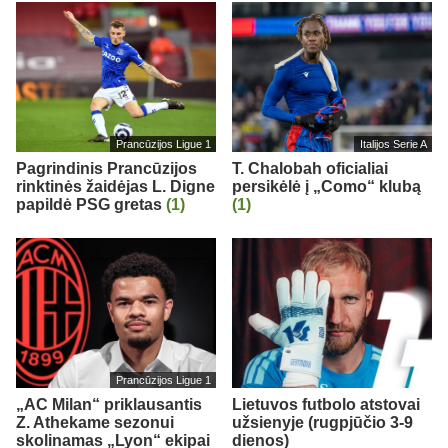
Prancūzijos Ligue 1
Italijos Serie A
Pagrindinis Prancūzijos
T. Chalobah oficialiai
rinktinės žaidėjas L. Digne
persikėlė į „Como“ klubą
papildė PSG gretas
(1)
(1)
Prancūzijos Ligue 1
„AC Milan“ priklausantis
Lietuvos futbolo atstovai
Z. Athekame sezonui
užsienyje (rugpjūčio 3-9
skolinamas „Lyon“ ekipai
dienos)