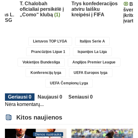
T. Chalobah
Trys konfederacijos
Braz
oficialiai persikėlė į
atviru laišku
šventę
ėjas L.
„Como“ klubą
(1)
kreipėsi į FIFA
įkrito 
ė PSG
įvartį
Lietuvos TOP LYGA
Italijos Serie A
Prancūzijos Ligue 1
Ispanijos La Liga
Vokietijos Bundesliga
Anglijos Premier League
Konferencijų lyga
UEFA Europos lyga
UEFA Čempionų Lyga
Geriausi 0
Naujausi 0
Seniausi 0
Nėra komentarų...
Kitos naujienos
Dienos nuotrauka