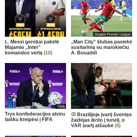
Anglijos Premier League
L. Messi gerokai pakėlė
„Man City“ klubas pasiekė
Majamio „Inter“
susitarimą su marokiečiu
komandos vertę
(10)
A. Bouaddi
FIFA
Trys konfederacijos atviru
Brazilijoje įvartį šventęs
laišku kreipėsi į FIFA
žaidėjas įkrito į tunelį, o
VAR įvartį atšaukė
(4)