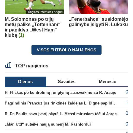
Anglijos Premier League
M. Solomonas po trijų
„Fenerbahce“ susidomėjo
metų paliks „Tottenham“
galimybe įsigyti R. Lukaku
ir papildys „West Ham“
klubą
(1)
VISOS FUTBOLO NAUJIENOS
TOP naujienos
Dienos
Savaitės
Mėnesio
0
H. Flickas po kontrolinių rungtynių atsisveikino su R. Araujo
1
Pagrindinis Prancūzijos rinktinės žaidėjas L. Digne papildė PSG gretas
0
R. De Paulis savo įvartį skyrė L. Messi mirusiam tėčiui Jorge
0
„Man Utd“ suteikė naują numerį M. Rashfordui