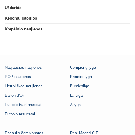
Uždarbis
Kelionių istorijos
Krepšinio naujienos
Naujausios naujienos
Čempionų lyga
POP naujienos
Premier lyga
Lietuviškos naujienos
Bundesliga
Ballon d'Or
La Liga
Futbolo tvarkarasciai
A lyga
Futbolo rezultatai
Pasaulio čempionatas
Real Madrid C.F.