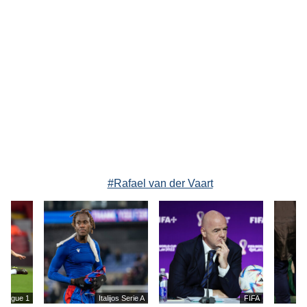
#Rafael van der Vaart
s Ligue 1
Italijos Serie A
FIFA