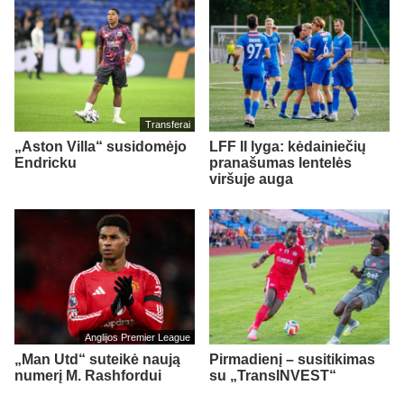
Transferai
„Aston Villa“ susidomėjo
LFF II lyga: kėdainiečių
Endricku
pranašumas lentelės
viršuje auga
Anglijos Premier League
„Man Utd“ suteikė naują
Pirmadienį – susitikimas
numerį M. Rashfordui
su „TransINVEST“