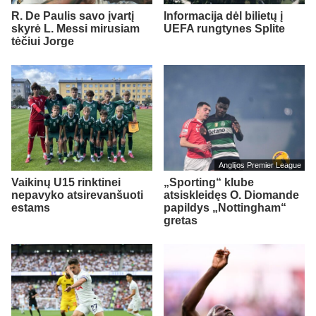
R. De Paulis savo įvartį
Informacija dėl bilietų į
skyrė L. Messi mirusiam
UEFA rungtynes Splite
tėčiui Jorge
Anglijos Premier League
Vaikinų U15 rinktinei
„Sporting“ klube
nepavyko atsirevanšuoti
atsiskleidęs O. Diomande
estams
papildys „Nottingham“
gretas