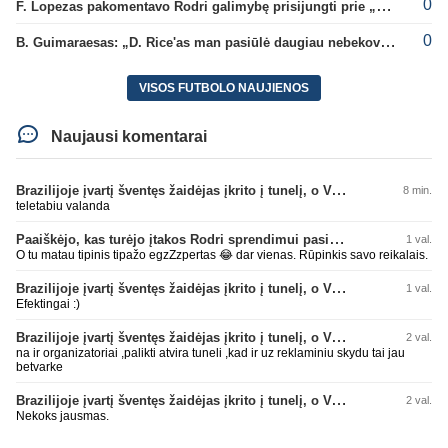
0
F. Lopezas pakomentavo Rodri galimybę prisijungti prie „Barcelona“ ekipos
0
B. Guimaraesas: „D. Rice'as man pasiūlė daugiau nebekovoti tarpusavyje“
VISOS FUTBOLO NAUJIENOS
Naujausi komentarai
Brazilijoje įvartį šventęs žaidėjas įkrito į tunelį, o VAR įvartį atšaukė
8 min.
teletabiu valanda
Paaiškėjo, kas turėjo įtakos Rodri sprendimui pasirinkti Barselonos pusę
1 val.
O tu matau tipinis tipažo egzZzpertas 😂 dar vienas. Rūpinkis savo reikalais.
Brazilijoje įvartį šventęs žaidėjas įkrito į tunelį, o VAR įvartį atšaukė
1 val.
Efektingai :)
Brazilijoje įvartį šventęs žaidėjas įkrito į tunelį, o VAR įvartį atšaukė
2 val.
na ir organizatoriai ,palikti atvira tuneli ,kad ir uz reklaminiu skydu tai jau
betvarke
Brazilijoje įvartį šventęs žaidėjas įkrito į tunelį, o VAR įvartį atšaukė
2 val.
Nekoks jausmas.