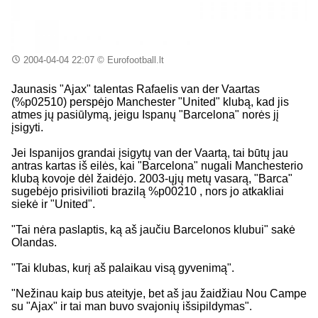
2004-04-04 22:07
© Eurofootball.lt
Jaunasis "Ajax" talentas Rafaelis van der Vaartas
(%p02510) perspėjo Manchester "United" klubą, kad jis
atmes jų pasiūlymą, jeigu Ispanų "Barcelona" norės jį
įsigyti.
Jei Ispanijos grandai įsigytų van der Vaartą, tai būtų jau
antras kartas iš eilės, kai "Barcelona" nugali Manchesterio
klubą kovoje dėl žaidėjo. 2003-ųjų metų vasarą, "Barca"
sugebėjo prisivilioti brazilą %p00210 , nors jo atkakliai
siekė ir "United".
"Tai nėra paslaptis, ką aš jaučiu Barcelonos klubui" sakė
Olandas.
"Tai klubas, kurį aš palaikau visą gyvenimą".
"Nežinau kaip bus ateityje, bet aš jau žaidžiau Nou Campe
su "Ajax" ir tai man buvo svajonių išsipildymas".