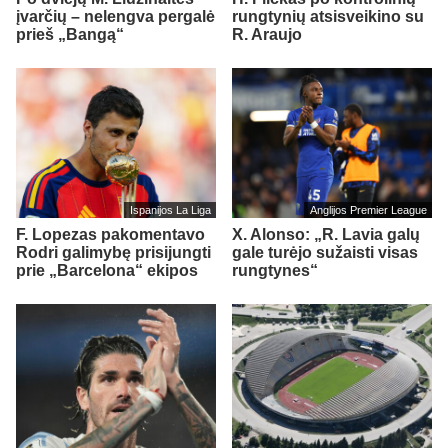
įvarčių – nelengva pergalė
rungtynių atsisveikino su
prieš „Bangą“
R. Araujo
Ispanijos La Liga
Anglijos Premier League
F. Lopezas pakomentavo
X. Alonso: „R. Lavia galų
Rodri galimybę prisijungti
gale turėjo sužaisti visas
prie „Barcelona“ ekipos
rungtynes“