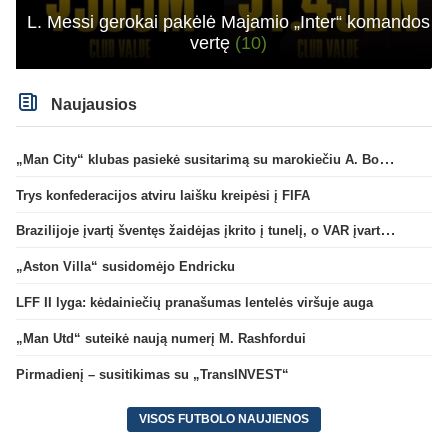
L. Messi gerokai pakėlė Majamio „Inter“ komandos
vertę
(10)
Naujausios
„Man City“ klubas pasiekė susitarimą su marokiečiu A. Bouaddi
Trys konfederacijos atviru laišku kreipėsi į FIFA
Brazilijoje įvartį šventęs žaidėjas įkrito į tunelį, o VAR įvartį atšaukė
„Aston Villa“ susidomėjo Endricku
LFF II lyga: kėdainiečių pranašumas lentelės viršuje auga
„Man Utd“ suteikė naują numerį M. Rashfordui
Pirmadienį – susitikimas su „TransINVEST“
VISOS FUTBOLO NAUJIENOS