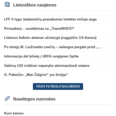
Lietuviškos naujienos
LFF II lyga: kėdainiečių pranašumas lentelės viršuje auga
Pirmadienį – susitikimas su „TransINVEST“
Lietuvos futbolo atstovai užsienyje (rugpjūčio 3-9 dienos)
Po dviejų M. Liužinaitės įvarčių – nelengva pergalė prieš „Bangą“
Informacija dėl bilietų į UEFA rungtynes Splite
Vaikinų U15 rinktinei nepavyko atsirevanšuoti estams
G. Paberžis: „Man Žalgiris“ yra širdyje“
VISOS FUTBOLO NAUJIENOS
Naudingos nuorodos
Kuro kainos