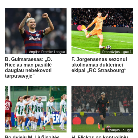
Anglijos Premier League
Prancūzijos Ligue 1
B. Guimaraesas: „D.
F. Jorgensenas sezonui
Rice'as man pasiūlė
skolinamas dukterinei
daugiau nebekovoti
ekipai „RC Strasbourg“
tarpusavyje“
Ispanijos La Liga
Po dviejų M. Liužinaitės
H. Flickas po kontrolinių