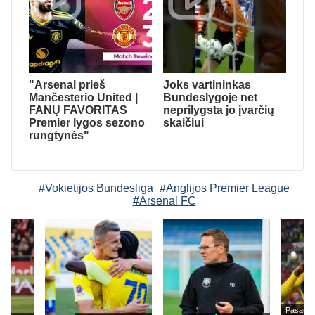
"Arsenal prieš
Joks vartininkas
Mančesterio United |
Bundeslygoje net
FANŲ FAVORITAS
neprilygsta jo įvarčių
Premier lygos sezono
skaičiui
rungtynės"
#Vokietijos Bundesliga
#Anglijos Premier League
#Arsenal FC
Pasaulio