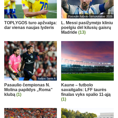
Pasaulio futbolo čempionatas 2026
TOPLYGOS turo apžvalga:
L. Messi pasižymėjo kliniu
dar vienas naujas lyderis
poelgiu dėl kilusių gaisrų
Madride
(13)
Italijos Serie A
Pasaulio čempionas N.
Kaune – futbolo
Molina papildys „Roma“
savaitgalis: LFF taurės
klubą
(1)
finalas vyks spalio 11-ąją
(1)