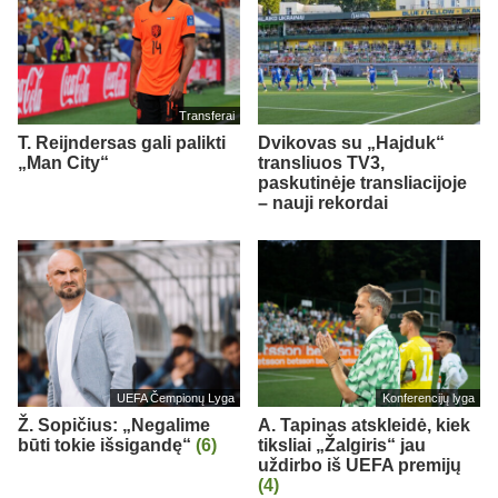
Transferai
T. Reijndersas gali palikti
Dvikovas su „Hajduk“
„Man City“
transliuos TV3,
paskutinėje transliacijoje
– nauji rekordai
UEFA Čempionų Lyga
Konferencijų lyga
Ž. Sopičius: „Negalime
A. Tapinas atskleidė, kiek
būti tokie išsigandę“
(6)
tiksliai „Žalgiris“ jau
uždirbo iš UEFA premijų
(4)