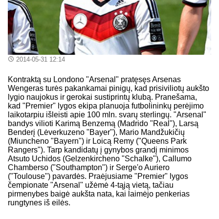
2014-05-31 12:14
Kontraktą su Londono "Arsenal" pratęsęs Arsenas
Wengeras turės pakankamai pinigų, kad prisiviliotų aukšto
lygio naujokus ir gerokai sustiprintų klubą. Pranešama,
kad "Premier" lygos ekipa planuoja futbolininkų perėjimo
laikotarpiu išleisti apie 100 mln. svarų sterlingų. "Arsenal"
bandys vilioti Karimą Benzemą (Madrido "Real"), Larsą
Benderį (Lėverkuzeno "Bayer"), Mario Mandžukičių
(Miuncheno "Bayern") ir Loicą Remy ("Queens Park
Rangers"). Tarp kandidatų į gynybos grandį minimos
Atsuto Uchidos (Gelzenkircheno "Schalke"), Callumo
Chamberso ("Southampton") ir Serge'o Auriero
("Toulouse") pavardės. Praėjusiame "Premier" lygos
čempionate "Arsenal" užėmė 4-tąją vietą, tačiau
pirmenybes baigė aukšta nata, kai laimėjo penkerias
rungtynes iš eilės.