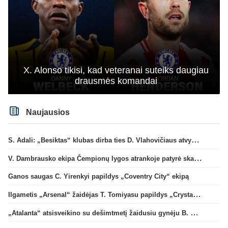
X. Alonso tikisi, kad veteranai suteiks daugiau
drausmės komandai
Naujausios
S. Adali: „Besiktas“ klubas dirba ties D. Vlahovičiaus atvykimu“
V. Dambrausko ekipa Čempionų lygos atrankoje patyrė skaudžią nesėkmę
Ganos saugas C. Yirenkyi papildys „Coventry City“ ekipą
Ilgametis „Arsenal“ žaidėjas T. Tomiyasu papildys „Crystal Palace“ ekipą
„Atalanta“ atsisveikino su dešimtmetį žaidusiu gynėju B. Djimsiti