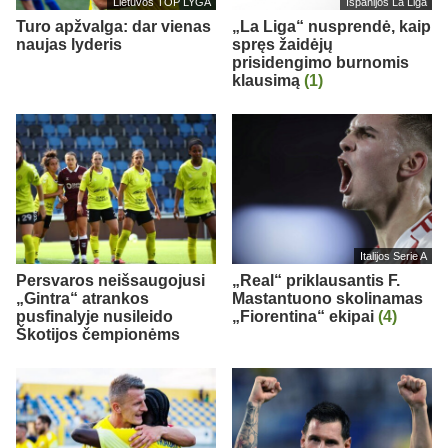
Lietuvos TOP LYGA
Ispanijos La Liga
Turo apžvalga: dar vienas
„La Liga“ nusprendė, kaip
naujas lyderis
spręs žaidėjų
prisidengimo burnomis
klausimą
(1)
Italijos Serie A
Persvaros neišsaugojusi
„Real“ priklausantis F.
„Gintra“ atrankos
Mastantuono skolinamas
pusfinalyje nusileido
„Fiorentina“ ekipai
(4)
Škotijos čempionėms