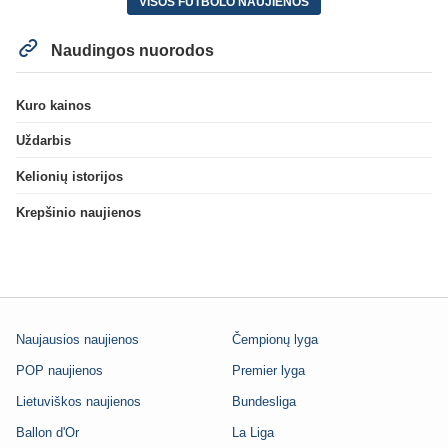
VISOS FUTBOLO NAUJIENOS
Naudingos nuorodos
Kuro kainos
Uždarbis
Kelionių istorijos
Krepšinio naujienos
Naujausios naujienos
Čempionų lyga
POP naujienos
Premier lyga
Lietuviškos naujienos
Bundesliga
Ballon d'Or
La Liga