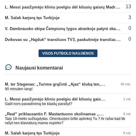
13
L. Messi pasižymėjo kliniu poelgiu dėl kilusių gaisrų Madride
3
M. Salah karjerą tęs Turkijoje
0
V. Dambrausko ekipa Čempionų lygos atrankoje patyrė skaudžią nesėkmę
0
Dvikovas su „Hajduk“ transliuos TV3, paskutinėje transliacijoje – nauji rekordai
VISOS FUTBOLO NAUJIENOS
Naujausi komentarai
M. ter Stegenas: „Turime grąžinti „Ajax“ klubą ten, kur jam priklauso“
48 min.
90 minuten lang!
L. Messi pasižymėjo kliniu poelgiu dėl kilusių gaisrų Madride
1 val.
Galit nors pavadinimą be klaidų parašyt?
„Real“ priklausantis F. Mastantuono skolinamas „Fiorentina“ ekipai
8 val.
Taip 18-metis sužlugdytas. Orientuojies biški aplinkoj Tu.? Ar rašai kad tik
rašyt nes klaviaturą mama nupirko?
M. Salah karjerą tęs Turkijoje
8 val.