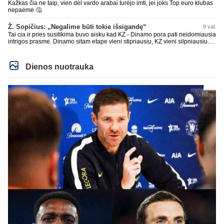
Kažkas čia ne taip, vien dėl vardo arabai turėjo imti, jei joks Top euro klubas
nepaėmė 🤔
Ž. Sopičius: „Negalime būti tokie išsigandę“
9 val.
Tai cia ir pries susitikima buvo aisku kad KZ - Dinamo pora pati neidomiausia
intrigos prasme. Dinamo sitam etape vieni stipriausiu, KZ vieni silpniausiu.
Taip kad nieko cia netiketo. Tik aisku nereikejo zaist kaip i kelnes prisikus
Dienos nuotrauka