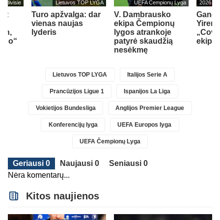
Eredivisie
Lietuvos TOP LYGA
UEFA Čempionų Lyga
2026
as:
Turo apžvalga: dar
V. Dambrausko
Ganos
nti
vienas naujas
ekipa Čempionų
Yirenk
ten,
lyderis
lygos atrankoje
„Coven
auso“
patyrė skaudžią
ekipą
nesėkmę
Lietuvos TOP LYGA
Italijos Serie A
Prancūzijos Ligue 1
Ispanijos La Liga
Vokietijos Bundesliga
Anglijos Premier League
Konferencijų lyga
UEFA Europos lyga
UEFA Čempionų Lyga
Geriausi 0
Naujausi 0
Seniausi 0
Nėra komentarų...
Kitos naujienos