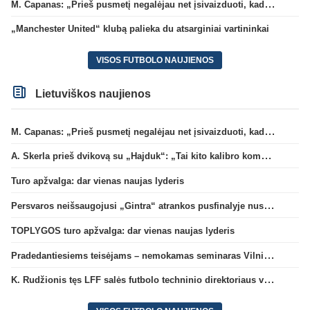
M. Capanas: „Prieš pusmetį negalėjau net įsivaizduoti, kad žaisime prieš „Hajduk“
„Manchester United“ klubą palieka du atsarginiai vartininkai
VISOS FUTBOLO NAUJIENOS
Lietuviškos naujienos
M. Capanas: „Prieš pusmetį negalėjau net įsivaizduoti, kad žaisime prieš „Hajduk“
A. Skerla prieš dvikovą su „Hajduk“: „Tai kito kalibro komanda“
Turo apžvalga: dar vienas naujas lyderis
Persvaros neišsaugojusi „Gintra“ atrankos pusfinalyje nusileido Škotijos čempionėms
TOPLYGOS turo apžvalga: dar vienas naujas lyderis
Pradedantiesiems teisėjams – nemokamas seminaras Vilniuje šį penktadienį
K. Rudžionis tęs LFF salės futbolo techninio direktoriaus veiklą