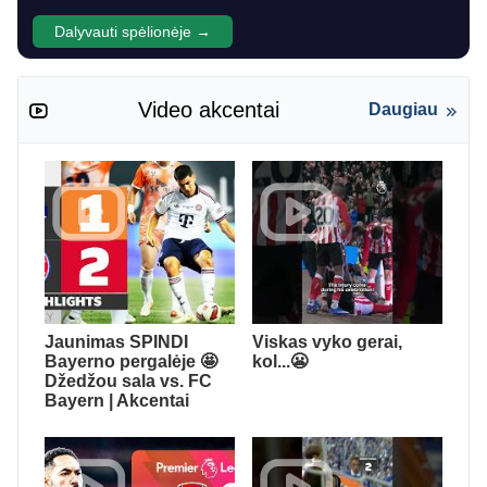
Dalyvauti spėlionėje →
Video akcentai
Daugiau
Jaunimas SPINDI
Viskas vyko gerai,
Bayerno pergalėje 🤩
kol...😬
Džedžou sala vs. FC
Bayern | Akcentai