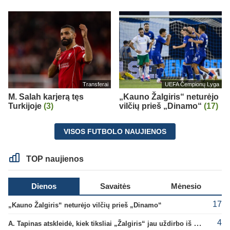
Transferai
UEFA Čempionų Lyga
M. Salah karjerą tęs
„Kauno Žalgiris“ neturėjo
Turkijoje
(3)
vilčių prieš „Dinamo“
(17)
VISOS FUTBOLO NAUJIENOS
TOP naujienos
Dienos
Savaitės
Mėnesio
17
„Kauno Žalgiris“ neturėjo vilčių prieš „Dinamo“
4
A. Tapinas atskleidė, kiek tiksliai „Žalgiris“ jau uždirbo iš UEFA premijų