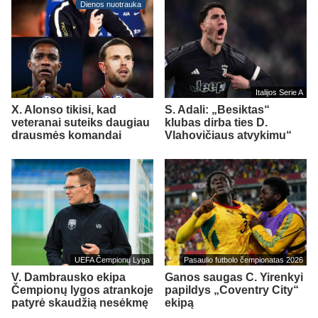
Dienos nuotrauka
Italijos Serie A
X. Alonso tikisi, kad
S. Adali: „Besiktas“
veteranai suteiks daugiau
klubas dirba ties D.
drausmės komandai
Vlahovičiaus atvykimu“
UEFA Čempionų Lyga
Pasaulio futbolo čempionatas 2026
V. Dambrausko ekipa
Ganos saugas C. Yirenkyi
Čempionų lygos atrankoje
papildys „Coventry City“
patyrė skaudžią nesėkmę
ekipą