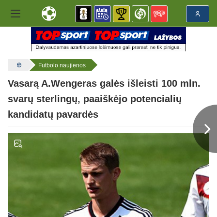
Futbolo naujienos
Vasarą A.Wengeras galės išleisti 100 mln.
svarų sterlingų, paaiškėjo potencialių
kandidatų pavardės