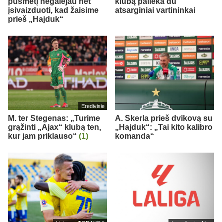
pusmetį negalėjau net
klubą palieka du
įsivaizduoti, kad žaisime
atsarginiai vartininkai
prieš „Hajduk“
Eredivisie
M. ter Stegenas: „Turime
A. Skerla prieš dvikovą su
grąžinti „Ajax“ klubą ten,
„Hajduk“: „Tai kito kalibro
kur jam priklauso“
(1)
komanda“