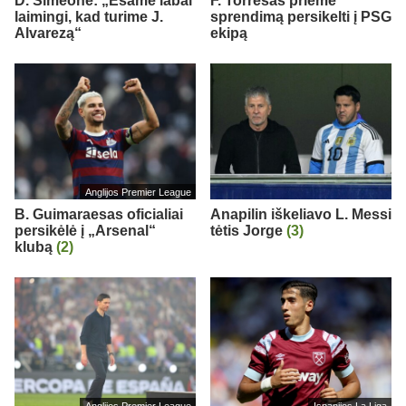
D. Simeone: „Esame labai
F. Torresas priėmė
laimingi, kad turime J.
sprendimą persikelti į PSG
Alvarezą“
ekipą
Anglijos Premier League
B. Guimaraesas oficialiai
Anapilin iškeliavo L. Messi
persikėlė į „Arsenal“
tėtis Jorge
(3)
klubą
(2)
Anglijos Premier League
Ispanijos La Liga