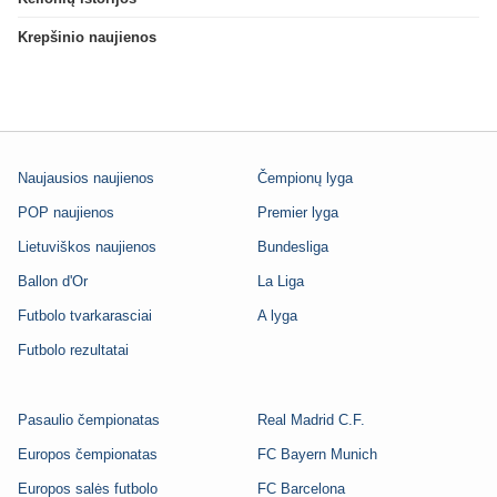
Krepšinio naujienos
Naujausios naujienos
Čempionų lyga
POP naujienos
Premier lyga
Lietuviškos naujienos
Bundesliga
Ballon d'Or
La Liga
Futbolo tvarkarasciai
A lyga
Futbolo rezultatai
Pasaulio čempionatas
Real Madrid C.F.
Europos čempionatas
FC Bayern Munich
Europos salės futbolo
FC Barcelona