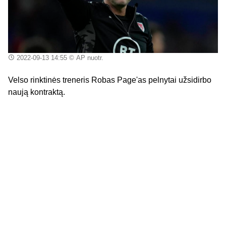
2022-09-13 14:55
© AP nuotr.
Velso rinktinės treneris Robas Page'as pelnytai užsidirbo
naują kontraktą.