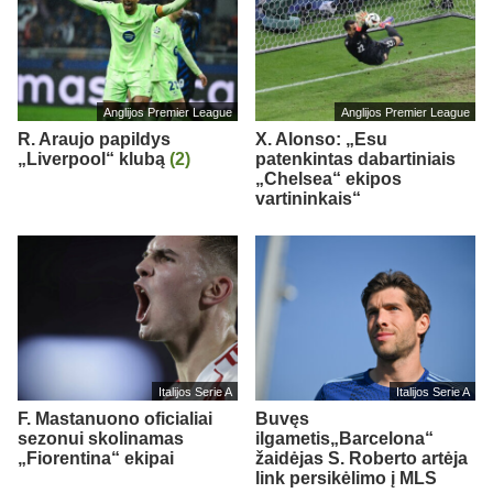
Anglijos Premier League
Anglijos Premier League
R. Araujo papildys
X. Alonso: „Esu
„Liverpool“ klubą
(2)
patenkintas dabartiniais
„Chelsea“ ekipos
vartininkais“
Italijos Serie A
Italijos Serie A
F. Mastanuono oficialiai
Buvęs
sezonui skolinamas
ilgametis„Barcelona“
„Fiorentina“ ekipai
žaidėjas S. Roberto artėja
link persikėlimo į MLS