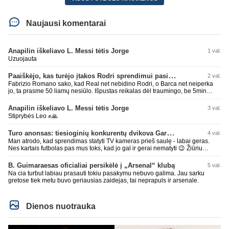
Naujausi komentarai
Anapilin iškeliavo L. Messi tėtis Jorge
1 val.
Uzuojauta
Paaiškėjo, kas turėjo įtakos Rodri sprendimui pasirinkti Barselonos pusę
2 val.
Fabrizio Romano sako, kad Real net nebidino Rodri, o Barca net neiperka
jo, ta prasme 50 liamų nesiūlo. Išpustas reikalas dėl traumingo, be 5min
dieduko.
Anapilin iškeliavo L. Messi tėtis Jorge
3 val.
Stiprybės Leo ✊🙏
Turo anonsas: tiesioginių konkurentų dvikova Gargžduose
4 val.
Man atrodo, kad sprendimas statyti TV kameras prieš saulę - labai geras.
Nes kartais futbolas pas mus toks, kad jo gal ir gerai nematyti 😉 Žiūriu
transliaciją iš DG stadiono, tai negaliu atsidžiaugt tribūnos vaizdu - tuščia,
kaip alaus butelys, kurį ką tik išmaukiau. Linkėjimai Tadui (slapyvardžiu „apie
B. Guimaraesas oficialiai persikėlė į „Arsenal“ klubą
5 val.
nieką“), kuris kiek girdėjau, įpūtė akis varvinančių transliacijų dvasią 😀
Na cia turbut labiau prasauti tokiu pasakymu nebuvo galima. Jau sarku
gretose tiek metu buvo geriausias zaidejas, tai neprapuls ir arsenale.
Dienos nuotrauka