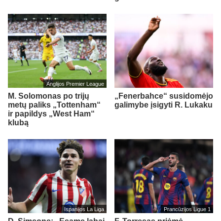
Anglijos Premier League
M. Solomonas po trijų
„Fenerbahce“ susidomėjo
metų paliks „Tottenham“
galimybe įsigyti R. Lukaku
ir papildys „West Ham“
klubą
Ispanijos La Liga
Prancūzijos Ligue 1