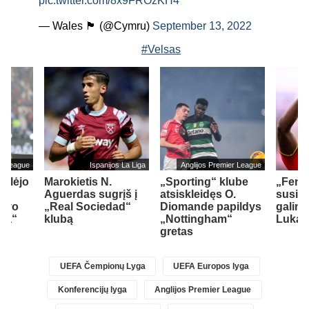
pic.twitter.com/8x9FROzKH4
— Wales 🏴󠁧󠁢󠁷󠁬󠁳󠁿 (@Cymru)
September 13, 2022
#Velsas
er League
Ispanijos La Liga
Anglijos Premier League
ailėjo
Marokietis N.
„Sporting“ klube
„Fene
Aguerdas sugrįš į
atsiskleidęs O.
susid
savo
„Real Sociedad“
Diomande papildys
galimy
sea“
klubą
„Nottingham“
Lukak
gretas
UEFA Čempionų Lyga
UEFA Europos lyga
Konferencijų lyga
Anglijos Premier League