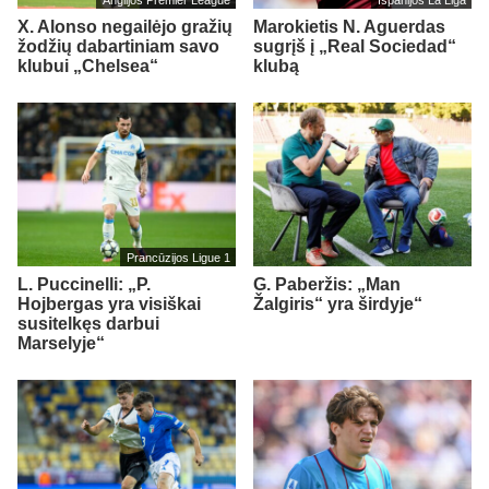
X. Alonso negailėjo gražių
Marokietis N. Aguerdas
žodžių dabartiniam savo
sugrįš į „Real Sociedad“
klubui „Chelsea“
klubą
Prancūzijos Ligue 1
L. Puccinelli: „P.
G. Paberžis: „Man
Hojbergas yra visiškai
Žalgiris“ yra širdyje“
susitelkęs darbui
Marselyje“