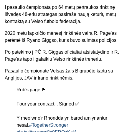
Į pasaulio čempionatą po 64 metų pertraukos rinktinę
išvedęs 48-erių strategas pasirašė naują keturių metų
kontraktą su Velso futbolo federacija.
2020 metų lapkričio mėnesį rinktinės vairą R. Page'as
perėmė iš Ryano Giggso, kuris buvo suimtas policijos.
Po patekimo į PČ R. Giggas oficialiai atsistatydino ir R.
Page'as tapo ilgalaikiu Velso rinktinės treneriu.
Pasaulio čempionate Velsas žais B grupėje kartu su
Anglijos, JAV ir Irano rinktinėmis.
Rob's page 🏴󠁧󠁢󠁷󠁬󠁳󠁿
Four year contract... Signed ✅
Y rheolwr o'r Rhondda yn barod am yr antur
nesaf.
#TogetherStronger