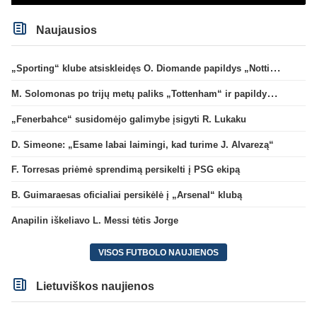
Naujausios
„Sporting“ klube atsiskleidęs O. Diomande papildys „Nottingham“ gretas
M. Solomonas po trijų metų paliks „Tottenham“ ir papildys „West Ham“ klubą
„Fenerbahce“ susidomėjo galimybe įsigyti R. Lukaku
D. Simeone: „Esame labai laimingi, kad turime J. Alvarezą“
F. Torresas priėmė sprendimą persikelti į PSG ekipą
B. Guimaraesas oficialiai persikėlė į „Arsenal“ klubą
Anapilin iškeliavo L. Messi tėtis Jorge
VISOS FUTBOLO NAUJIENOS
Lietuviškos naujienos