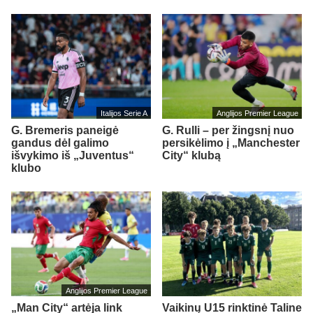
Italijos Serie A
Anglijos Premier League
G. Bremeris paneigė
G. Rulli – per žingsnį nuo
gandus dėl galimo
persikėlimo į „Manchester
išvykimo iš „Juventus“
City“ klubą
klubo
Anglijos Premier League
„Man City“ artėja link
Vaikinų U15 rinktinė Taline