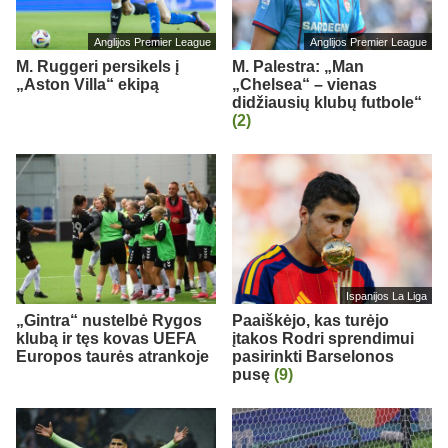
Anglijos Premier League
Anglijos Premier League
M. Ruggeri persikels į
M. Palestra: „Man
„Aston Villa“ ekipą
„Chelsea“ – vienas
didžiausių klubų futbole“
(2)
Ispanijos La Liga
„Gintra“ nustelbė Rygos
Paaiškėjo, kas turėjo
klubą ir tęs kovas UEFA
įtakos Rodri sprendimui
Europos taurės atrankoje
pasirinkti Barselonos
pusę
(9)