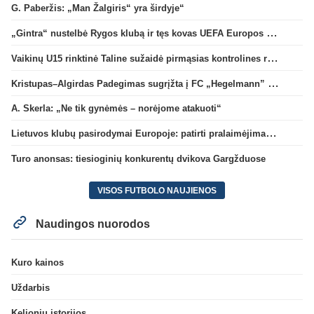
G. Paberžis: „Man Žalgiris“ yra širdyje“
„Gintra“ nustelbė Rygos klubą ir tęs kovas UEFA Europos taurės atrankoje
Vaikinų U15 rinktinė Taline sužaidė pirmąsias kontrolines rungtynes
Kristupas–Algirdas Padegimas sugrįžta į FC „Hegelmann” B sudėtį
A. Skerla: „Ne tik gynėmės – norėjome atakuoti“
Lietuvos klubų pasirodymai Europoje: patirti pralaimėjimai Kroatijos atstovams
Turo anonsas: tiesioginių konkurentų dvikova Gargžduose
VISOS FUTBOLO NAUJIENOS
Naudingos nuorodos
Kuro kainos
Uždarbis
Kelionių istorijos