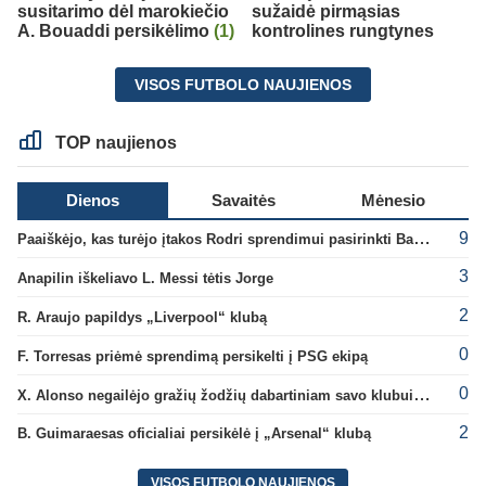
susitarimo dėl marokiečio
sužaidė pirmąsias
A. Bouaddi persikėlimo
(1)
kontrolines rungtynes
VISOS FUTBOLO NAUJIENOS
TOP naujienos
Dienos
Savaitės
Mėnesio
9
Paaiškėjo, kas turėjo įtakos Rodri sprendimui pasirinkti Barselonos pusę
3
Anapilin iškeliavo L. Messi tėtis Jorge
2
R. Araujo papildys „Liverpool“ klubą
0
F. Torresas priėmė sprendimą persikelti į PSG ekipą
0
X. Alonso negailėjo gražių žodžių dabartiniam savo klubui „Chelsea“
2
B. Guimaraesas oficialiai persikėlė į „Arsenal“ klubą
VISOS FUTBOLO NAUJIENOS