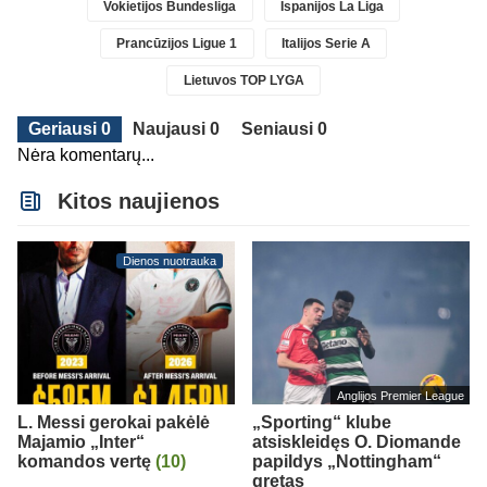
Vokietijos Bundesliga
Ispanijos La Liga
Prancūzijos Ligue 1
Italijos Serie A
Lietuvos TOP LYGA
Geriausi 0
Naujausi 0
Seniausi 0
Nėra komentarų...
Kitos naujienos
Dienos nuotrauka
Anglijos Premier League
L. Messi gerokai pakėlė
„Sporting“ klube
Majamio „Inter“
atsiskleidęs O. Diomande
komandos vertę
(10)
papildys „Nottingham“
gretas