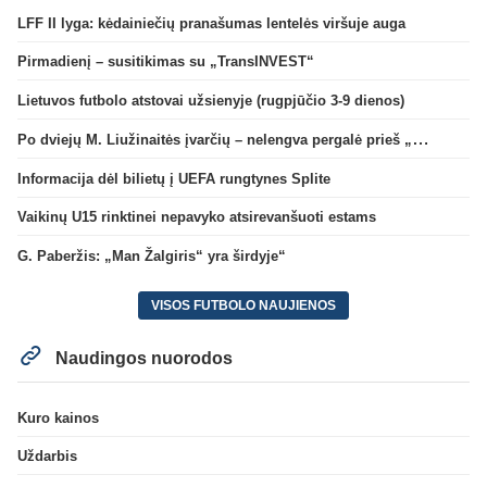
LFF II lyga: kėdainiečių pranašumas lentelės viršuje auga
Pirmadienį – susitikimas su „TransINVEST“
Lietuvos futbolo atstovai užsienyje (rugpjūčio 3-9 dienos)
Po dviejų M. Liužinaitės įvarčių – nelengva pergalė prieš „Bangą“
Informacija dėl bilietų į UEFA rungtynes Splite
Vaikinų U15 rinktinei nepavyko atsirevanšuoti estams
G. Paberžis: „Man Žalgiris“ yra širdyje“
VISOS FUTBOLO NAUJIENOS
Naudingos nuorodos
Kuro kainos
Uždarbis