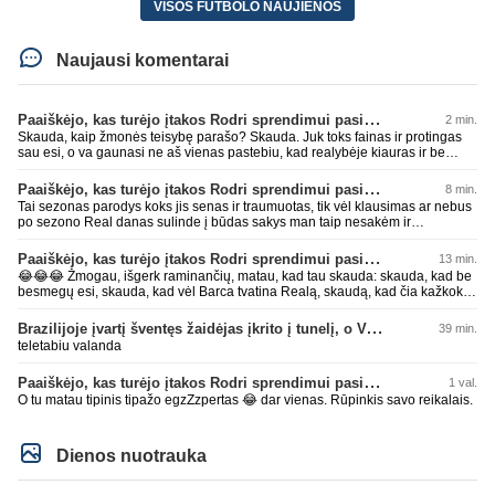
VISOS FUTBOLO NAUJIENOS
Naujausi komentarai
Paaiškėjo, kas turėjo įtakos Rodri sprendimui pasirinkti Barselonos pusę
2 min.
Skauda, kaip žmonės teisybę parašo? Skauda. Juk toks fainas ir protingas
sau esi, o va gaunasi ne aš vienas pastebiu, kad realybėje kiauras ir be
smegenų. Sėkmęs, bičiuli, visais gyvenimo atvejais rinktis AI, geriau pataria
nei kas kitas 😂😂😂 Per mažai tos mėlynos ar žalios pievos apkakojai
Paaiškėjo, kas turėjo įtakos Rodri sprendimui pasirinkti Barselonos pusę
8 min.
kurioje kaip avinas lakstai... per mažai bičiuli... 💩💩💩
Tai sezonas parodys koks jis senas ir traumuotas, tik vėl klausimas ar nebus
po sezono Real danas sulinde į būdas sakys man taip nesakėm ir
nekalbėjom.Tipinis balto skuduriuko pasivartymas. Man tai juokinga kaip jie
degraduoja su tais išsivartymais. Gal todėl ir problema, kad tiek pats klubas,
Paaiškėjo, kas turėjo įtakos Rodri sprendimui pasirinkti Barselonos pusę
13 min.
tiek jo fanai begalviai ir užtat titulų badas jau 2 metai iš eilės, žiūrėsim ar ir
😂😂😂 Žmogau, išgerk raminančių, matau, kad tau skauda: skauda, kad be
trečiam nebus taip. O kiti klubai savo darbus daro, o ne tuščiai čia 💩
besmegų esi, skauda, kad vėl Barca tvatina Realą, skaudą, kad čia kažkoks
palikinėja ant kurių patys paskui paslysta.
įsišokęs BarcaFanas5577 be smegenų išvadino ir negali atsikirsti, nes AI
nepatare ką daryti, pyksti, nes pačio galva tuščia ir toliau mynkai įžeidinėjimų
Brazilijoje įvartį šventęs žaidėjas įkrito į tunelį, o VAR įvartį atšaukė
39 min.
kortą. Ech, žmogau, žmogau... geriau tu būtųm patylėjelęs. P.S. Taip žinau
teletabiu valanda
kaip veikia AI, todėl ir sugebu jį sudurninti, ne kartą jau tai pavyko. O tu kaip
ta minėta pone imei ir priėmiai, kaip už gryną. Aš pripažinau gandus? Aš
Paaiškėjo, kas turėjo įtakos Rodri sprendimui pasirinkti Barselonos pusę
1 val.
parašiau faktą. Ant kiek tu be smegenų, wow, žiauriai man gėda už tave.
Sėkmės, bičiuli, matau, kad toliau bus tik drgradavimas pačio, užtenka ir taip
O tu matau tipinis tipažo egzZzpertas 😂 dar vienas. Rūpinkis savo reikalais.
jau visi mato ant kiek tas avinas esi, apie kurį taip prirašei, toj mėlynoj/žalioj
koks blemba skyrtumas.... besmegenų esantis avinas ir bus tik avinas... daug
čia apie save balvone prirašei. Gėda man už tave. Toks iš retesnių bukumo
Dienos nuotrauka
esi čia.