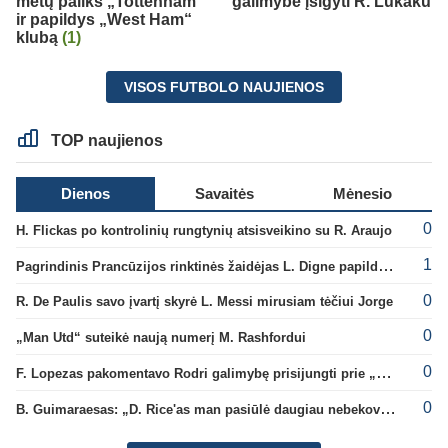
metų paliks „Tottenham“
galimybe įsigyti R. Lukaku
ir papildys „West Ham“
klubą
(1)
VISOS FUTBOLO NAUJIENOS
TOP naujienos
Dienos
Savaitės
Mėnesio
0
H. Flickas po kontrolinių rungtynių atsisveikino su R. Araujo
1
Pagrindinis Prancūzijos rinktinės žaidėjas L. Digne papildė PSG gretas
0
R. De Paulis savo įvartį skyrė L. Messi mirusiam tėčiui Jorge
0
„Man Utd“ suteikė naują numerį M. Rashfordui
0
F. Lopezas pakomentavo Rodri galimybę prisijungti prie „Barcelona“ ekipos
0
B. Guimaraesas: „D. Rice'as man pasiūlė daugiau nebekovoti tarpusavyje“