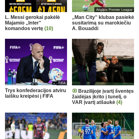
Anglijos Premier League
L. Messi gerokai pakėlė
„Man City“ klubas pasiekė
Majamio „Inter“
susitarimą su marokiečiu
komandos vertę
(10)
A. Bouaddi
FIFA
Trys konfederacijos atviru
Brazilijoje įvartį šventęs
laišku kreipėsi į FIFA
žaidėjas įkrito į tunelį, o
VAR įvartį atšaukė
(4)