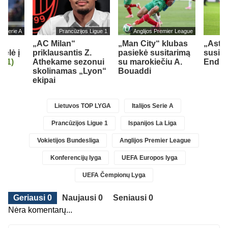
jos Serie A
Prancūzijos Ligue 1
Anglijos Premier League
„AC Milan“
„Man City“ klubas
„Aston
kėlė į
priklausantis Z.
pasiekė susitarimą
susid
ą
(1)
Athekame sezonui
su marokiečiu A.
Endri
skolinamas „Lyon“
Bouaddi
ekipai
Lietuvos TOP LYGA
Italijos Serie A
Prancūzijos Ligue 1
Ispanijos La Liga
Vokietijos Bundesliga
Anglijos Premier League
Konferencijų lyga
UEFA Europos lyga
UEFA Čempionų Lyga
Geriausi 0
Naujausi 0
Seniausi 0
Nėra komentarų...