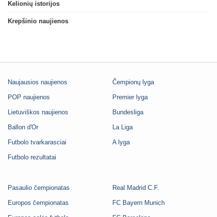
Kelionių istorijos
Krepšinio naujienos
Naujausios naujienos
Čempionų lyga
POP naujienos
Premier lyga
Lietuviškos naujienos
Bundesliga
Ballon d'Or
La Liga
Futbolo tvarkarasciai
A lyga
Futbolo rezultatai
Pasaulio čempionatas
Real Madrid C.F.
Europos čempionatas
FC Bayern Munich