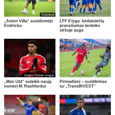
Transferai
„Aston Villa“ susidomėjo
LFF II lyga: kėdainiečių
Endricku
pranašumas lentelės
viršuje auga
Anglijos Premier League
„Man Utd“ suteikė naują
Pirmadienį – susitikimas
numerį M. Rashfordui
su „TransINVEST“