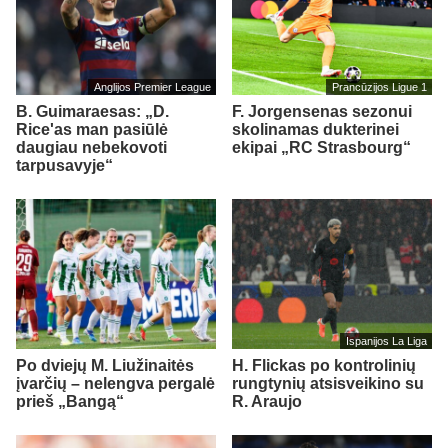
Anglijos Premier League
Prancūzijos Ligue 1
B. Guimaraesas: „D.
F. Jorgensenas sezonui
Rice'as man pasiūlė
skolinamas dukterinei
daugiau nebekovoti
ekipai „RC Strasbourg“
tarpusavyje“
Ispanijos La Liga
Po dviejų M. Liužinaitės
H. Flickas po kontrolinių
įvarčių – nelengva pergalė
rungtynių atsisveikino su
prieš „Bangą“
R. Araujo