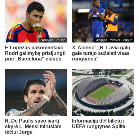
Ispanijos La Liga
Anglijos Premier League
F. Lopezas pakomentavo
X. Alonso: „R. Lavia galų
Rodri galimybę prisijungti
gale turėjo sužaisti visas
prie „Barcelona“ ekipos
rungtynes“
R. De Paulis savo įvartį
Informacija dėl bilietų į
skyrė L. Messi mirusiam
UEFA rungtynes Splite
tėčiui Jorge