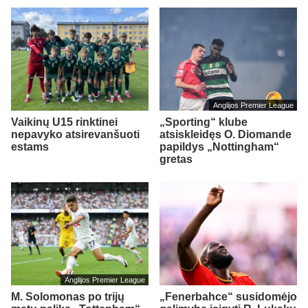
Anglijos Premier League
Vaikinų U15 rinktinei
„Sporting“ klube
nepavyko atsirevanšuoti
atsiskleidęs O. Diomande
estams
papildys „Nottingham“
gretas
Anglijos Premier League
M. Solomonas po trijų
„Fenerbahce“ susidomėjo