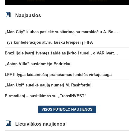
Naujausios
„Man City“ klubas pasiekė susitarimą su marokiečiu A. Bouaddi
Trys konfederacijos atviru laišku kreipėsi į FIFA
Brazilijoje įvartį šventęs žaidėjas įkrito į tunelį, o VAR įvartį atšaukė
„Aston Villa“ susidomėjo Endricku
LFF II lyga: kėdainiečių pranašumas lentelės viršuje auga
„Man Utd“ suteikė naują numerį M. Rashfordui
Pirmadienį – susitikimas su „TransINVEST“
VISOS FUTBOLO NAUJIENOS
Lietuviškos naujienos