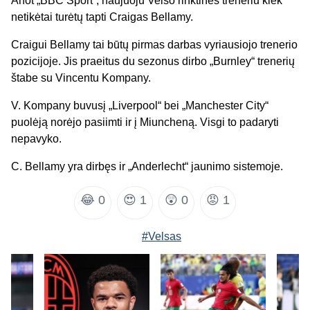
Anot „BBC Sport“, naujuoju Velso rinktinės treneriu kiek
netikėtai turėtų tapti Craigas Bellamy.
Craigui Bellamy tai būtų pirmas darbas vyriausiojo trenerio
pozicijoje. Jis praeitus du sezonus dirbo „Burnley“ trenerių
štabe su Vincentu Kompany.
V. Kompany buvusį „Liverpool“ bei „Manchester City“
puolėją norėjo pasiimti ir į Miuncheną. Visgi to padaryti
nepavyko.
C. Bellamy yra dirbęs ir „Anderlecht“ jaunimo sistemoje.
😂
0
😍
1
😲
0
😡
1
#Velsas