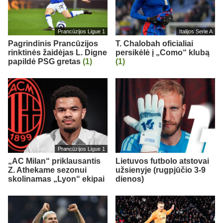
Prancūzijos Ligue 1
Italijos Serie A
Pagrindinis Prancūzijos
T. Chalobah oficialiai
rinktinės žaidėjas L. Digne
persikėlė į „Como“ klubą
papildė PSG gretas
(1)
(1)
Prancūzijos Ligue 1
„AC Milan“ priklausantis
Lietuvos futbolo atstovai
Z. Athekame sezonui
užsienyje (rugpjūčio 3-9
skolinamas „Lyon“ ekipai
dienos)