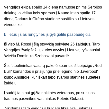
Vengrijos ekipa spalio 14 dieną namuose priims Serbijos
rinktinę, o vėliau kels sparnus į Kauną ir ten spalio 17
dieną Dariaus ir Girėno stadione susitiks su Lietuvos
vienuolike.
Bilietus į šias rungtynes įsigyti galite paspaudę čia.
Iš viso M. Rossi į šią stovyklą sukvietė 26 žaidėjus. Tarp
Vengrijos žvaigždžių, kurios atvyks į Lietuvą, ryškiausiai
šviečia Dominiko Szoboszlai pavardė.
Šis futbolininkas vasarą pakelė sparnus iš Leipcigo „Red
Bull“ komandos ir prisijungė prie legendinio „Liverpool“
klubo Anglijoje, kur iškart tapo svarbiu startinės sudėties
žaidėju.
Į sudėtį taip pat grįžta rinktinės veteranas, po sunkios
traumos pasveikęs vartininkas Peteris Gulacsi.
„Skirtumas tarp vengrų ir bulgarų tikrai yra juntamas.