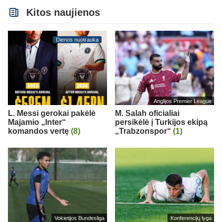
Kitos naujienos
Dienos nuotrauka
Anglijos Premier League
L. Messi gerokai pakėlė
M. Salah oficialiai
Majamio „Inter“
persikėlė į Turkijos ekipą
komandos vertę
(8)
„Trabzonspor“
(1)
Vokietijos Bundesliga
Konferencijų lyga