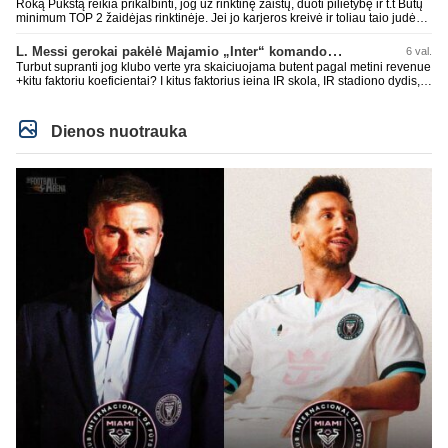
Roką Pukštą reikia prikalbinti, jog už rinktinę žaistų, duoti pilietybę ir t.t Būtų
minimum TOP 2 žaidėjas rinktinėje. Jei jo karjeros kreivė ir toliau taio judės,
bus per vėlu po to, nes JAV ji pasikvies žaisti.
L. Messi gerokai pakėlė Majamio „Inter“ komandos vertę
6 val.
Turbut supranti jog klubo verte yra skaiciuojama butent pagal metini revenue
+kitu faktoriu koeficientai? I kitus faktorius ieina IR skola, IR stadiono dydis,
IR lygos populiarumas, IR dar eile kitu dalyku. O tavo pamineta Barca kuo
puikiausiai sugeneravo rekordini 1.1B revenue, kas stipriai prisidejo prie
milzinisko klubo vertes suoli siemet. Be to, tie 200 pamineti cia yra visiskai
Dienos nuotrauka
on-point, jeigu jau musu mylimas D. prasneko apie klubo vertes kelima, arba
CR atveju - numusima.