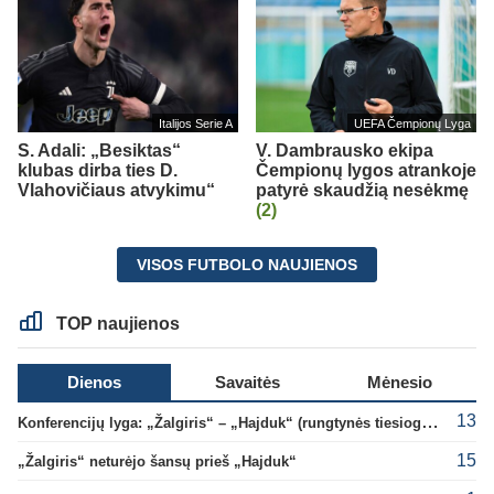
Italijos Serie A
UEFA Čempionų Lyga
S. Adali: „Besiktas“
V. Dambrausko ekipa
klubas dirba ties D.
Čempionų lygos atrankoje
Vlahovičiaus atvykimu“
patyrė skaudžią nesėkmę
(2)
VISOS FUTBOLO NAUJIENOS
TOP naujienos
Dienos
Savaitės
Mėnesio
13
Konferencijų lyga: „Žalgiris“ – „Hajduk“ (rungtynės tiesiogiai)
15
„Žalgiris“ neturėjo šansų prieš „Hajduk“