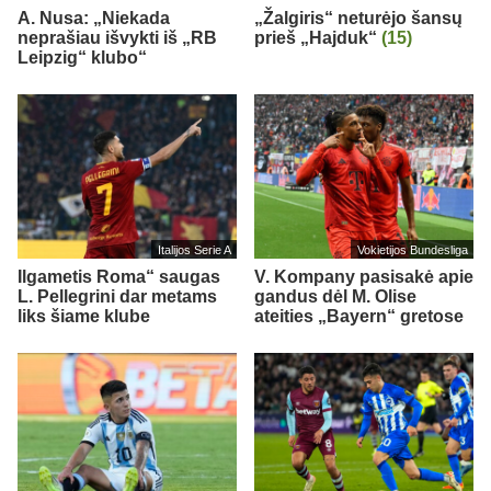
A. Nusa: „Niekada
„Žalgiris“ neturėjo šansų
neprašiau išvykti iš „RB
prieš „Hajduk“
(15)
Leipzig“ klubo“
Italijos Serie A
Vokietijos Bundesliga
Ilgametis Roma“ saugas
V. Kompany pasisakė apie
L. Pellegrini dar metams
gandus dėl M. Olise
liks šiame klube
ateities „Bayern“ gretose