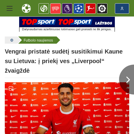
Futbolo naujienos
Vengrai pristatė sudėtį susitikimui Kaune
su Lietuva: į priekį ves „Liverpool“
žvaigždė