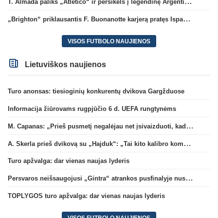
T. Almada paliks „Atletico“ ir persikels į legendinę Argentinos ekipą
„Brighton“ priklausantis F. Buonanotte karjerą pratęs Ispanijoje
VISOS FUTBOLO NAUJIENOS
Lietuviškos naujienos
Turo anonsas: tiesioginių konkurentų dvikova Gargžduose
Informacija žiūrovams rugpjūčio 6 d. UEFA rungtynėms
M. Capanas: „Prieš pusmetį negalėjau net įsivaizduoti, kad žaisime prieš „Hajduk“
A. Skerla prieš dvikovą su „Hajduk“: „Tai kito kalibro komanda“
Turo apžvalga: dar vienas naujas lyderis
Persvaros neišsaugojusi „Gintra“ atrankos pusfinalyje nusileido Škotijos čempionėms
TOPLYGOS turo apžvalga: dar vienas naujas lyderis
VISOS FUTBOLO NAUJIENOS