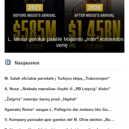
L. Messi gerokai pakėlė Majamio „Inter“ komandos
vertę
(8)
Naujausios
M. Salah oficialiai persikėlė į Turkijos ekipą „Trabzonspor“
A. Nusa: „Niekada neprašiau išvykti iš „RB Leipzig“ klubo“
„Žalgiris“ neturėjo šansų prieš „Hajduk“
Ilgametis Roma“ saugas L. Pellegrini dar metams liks šiame klube
V. Kompany pasisakė apie gandus dėl M. Olise ateities „Bayern“ gretose