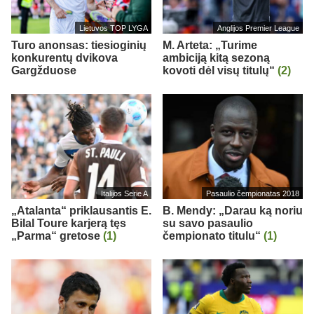
Lietuvos TOP LYGA
Anglijos Premier League
Turo anonsas: tiesioginių
M. Arteta: „Turime
konkurentų dvikova
ambiciją kitą sezoną
Gargžduose
kovoti dėl visų titulų“
(2)
Italijos Serie A
Pasaulio čempionatas 2018
„Atalanta“ priklausantis E.
B. Mendy: „Darau ką noriu
Bilal Toure karjerą tęs
su savo pasaulio
„Parma“ gretose
(1)
čempionato titulu“
(1)