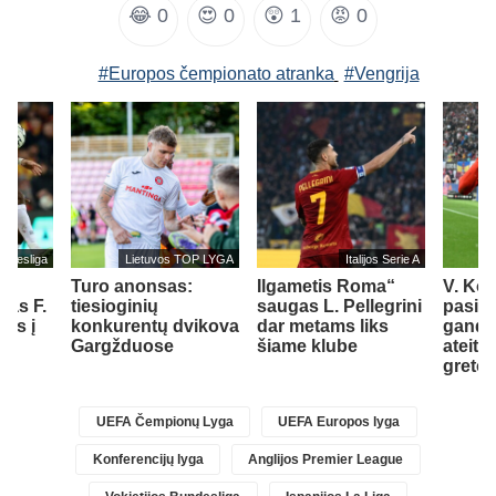
😂
0
😍
0
😲
1
😡
0
#Europos čempionato atranka
#Vengrija
undesliga
Lietuvos TOP LYGA
Italijos Serie A
Turo anonsas:
Ilgametis Roma“
V. Ko
jas F.
tiesioginių
saugas L. Pellegrini
pasisa
els į
konkurentų dvikova
dar metams liks
gandus
ą
Gargžduose
šiame klube
ateiti
greto
UEFA Čempionų Lyga
UEFA Europos lyga
Konferencijų lyga
Anglijos Premier League