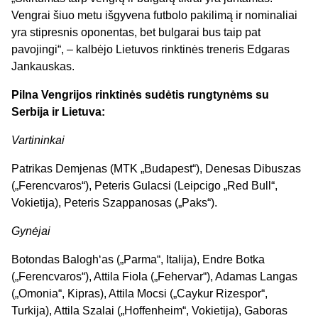
Vengrai šiuo metu išgyvena futbolo pakilimą ir nominaliai
yra stipresnis oponentas, bet bulgarai bus taip pat
pavojingi“, – kalbėjo Lietuvos rinktinės treneris Edgaras
Jankauskas.
Pilna Vengrijos rinktinės sudėtis rungtynėms su
Serbija ir Lietuva:
Vartininkai
Patrikas Demjenas (MTK „Budapest“), Denesas Dibuszas
(„Ferencvaros“), Peteris Gulacsi (Leipcigo „Red Bull“,
Vokietija), Peteris Szappanosas („Paks“).
Gynėjai
Botondas Balogh‘as („Parma“, Italija), Endre Botka
(„Ferencvaros“), Attila Fiola („Fehervar“), Adamas Langas
(„Omonia“, Kipras), Attila Mocsi („Caykur Rizespor“,
Turkija), Attila Szalai („Hoffenheim“, Vokietija), Gaboras