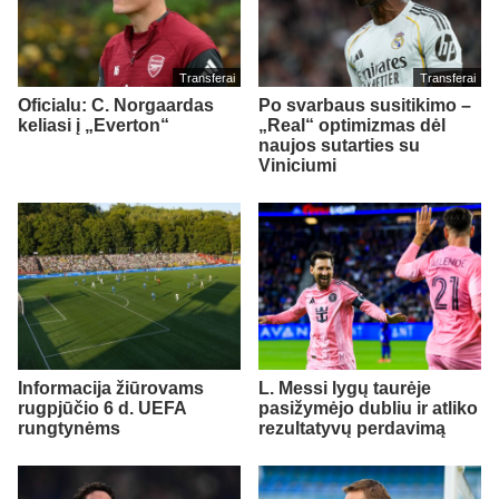
Transferai
Transferai
Oficialu: C. Norgaardas
Po svarbaus susitikimo –
keliasi į „Everton“
„Real“ optimizmas dėl
naujos sutarties su
Viniciumi
Informacija žiūrovams
L. Messi lygų taurėje
rugpjūčio 6 d. UEFA
pasižymėjo dubliu ir atliko
rungtynėms
rezultatyvų perdavimą