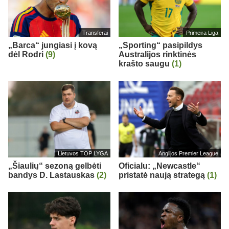
Transferai
Primeira Liga
„Barca“ jungiasi į kovą
„Sporting“ pasipildys
dėl Rodri
(9)
Australijos rinktinės
krašto saugu
(1)
Lietuvos TOP LYGA
Anglijos Premier League
„Šiaulių“ sezoną gelbėti
Oficialu: „Newcastle“
bandys D. Lastauskas
(2)
pristatė naują strategą
(1)