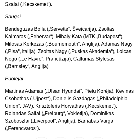
Szalai („Kecskemet“).
Saugai
Bendeguzas Bolla („Servette“, Šveicarija), Zsoltas
Kalmaras („Fehervar“), Mihaly Kata (MTK „Budapest“),
Milosas Kerkezas („Bournemouth“, Anglija), Adamas Nagy
(„Pisa“, Italija), Zsoltas Nagy („Puskas Akademia“), Loicas
Nego („Le Havre“, Prancūzija), Callumas Stylesas
(„Barnsley“, Anglija).
Puolėjai
Martinas Adamas („Ulsan Hyundai“, Pietų Korėja), Kevinas
Csobothas („Ujpest“), Danielis Gazdagas („Philadelphia
Union“, JAV), Krisztoferis Horvathas („Kecskemet“),
Rolandas Sallai („Freiburg“, Vokietija), Dominikas
Szoboszlai („Liverpool“, Anglija), Barnabas Varga
(„Ferencvaros“).