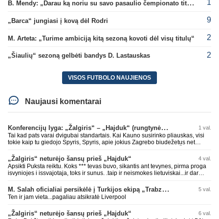
1
B. Mendy: „Darau ką noriu su savo pasaulio čempionato titulu“
9
„Barca“ jungiasi į kovą dėl Rodri
2
M. Arteta: „Turime ambiciją kitą sezoną kovoti dėl visų titulų“
2
„Šiaulių“ sezoną gelbėti bandys D. Lastauskas
VISOS FUTBOLO NAUJIENOS
Naujausi komentarai
Konferencijų lyga: „Žalgiris“ – „Hajduk“ (rungtynės tiesiogiai)
1 val.
Tai kad pats varai dvigubai standartais. Kai Kauno susirinko pliauskas, visi
tokie kaip tu giedojo Spyris, Spyris, apie jokius Zagrebo biudežetus net
nekalbėjot. Dabar kai Spartakas gavo per rudają, tai jau pz BIUDŽETAS
daug didesnis. Tfu ant tokių.
„Žalgiris“ neturėjo šansų prieš „Hajduk“
4 val.
Apsikti Puksta reiktu. Koks *** tevas buvo, sikantis ant tevynes, pirma proga
isvyniojes i issvajotaja, toks ir sunus. .taip ir neismokes lietuviskai...ir dar
pasimaives pries ziurovus po golo...aciu, ne...nebent vertybiu neturintis
laurynas ikalbins
M. Salah oficialiai persikėlė į Turkijos ekipą „Trabzonspor“
5 val.
Ten ir jam vieta...pagaliau atsikratė Liverpool
„Žalgiris“ neturėjo šansų prieš „Hajduk“
6 val.