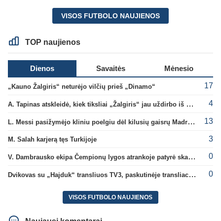
VISOS FUTBOLO NAUJIENOS
TOP naujienos
Dienos
Savaitės
Mėnesio
17
„Kauno Žalgiris“ neturėjo vilčių prieš „Dinamo“
4
A. Tapinas atskleidė, kiek tiksliai „Žalgiris“ jau uždirbo iš UEFA premijų
13
L. Messi pasižymėjo kliniu poelgiu dėl kilusių gaisrų Madride
3
M. Salah karjerą tęs Turkijoje
0
V. Dambrausko ekipa Čempionų lygos atrankoje patyrė skaudžią nesėkmę
0
Dvikovas su „Hajduk“ transliuos TV3, paskutinėje transliacijoje – nauji rekordai
VISOS FUTBOLO NAUJIENOS