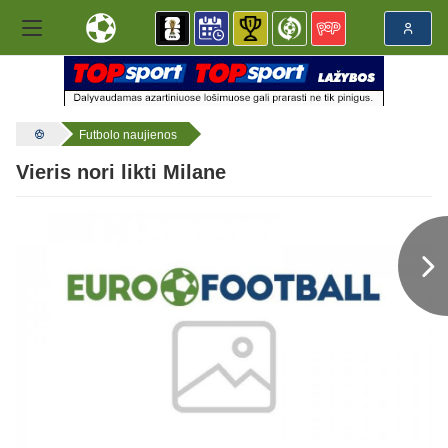
Futbolo naujienos
Vieris nori likti Milane