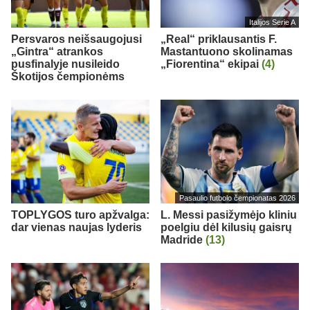
Italijos Serie A
Persvaros neišsaugojusi
„Real“ priklausantis F.
„Gintra“ atrankos
Mastantuono skolinamas
pusfinalyje nusileido
„Fiorentina“ ekipai
(4)
Škotijos čempionėms
Pasaulio futbolo čempionatas 2026
TOPLYGOS turo apžvalga:
L. Messi pasižymėjo kliniu
dar vienas naujas lyderis
poelgiu dėl kilusių gaisrų
Madride
(13)