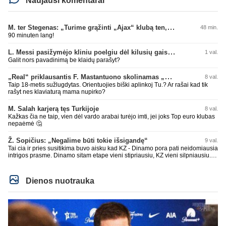
Naujausi komentarai
M. ter Stegenas: „Turime grąžinti „Ajax“ klubą ten, kur jam priklauso“
48 min.
90 minuten lang!
L. Messi pasižymėjo kliniu poelgiu dėl kilusių gaisrų Madride
1 val.
Galit nors pavadinimą be klaidų parašyt?
„Real“ priklausantis F. Mastantuono skolinamas „Fiorentina“ ekipai
8 val.
Taip 18-metis sužlugdytas. Orientuojies biški aplinkoj Tu.? Ar rašai kad tik
rašyt nes klaviaturą mama nupirko?
M. Salah karjerą tęs Turkijoje
8 val.
Kažkas čia ne taip, vien dėl vardo arabai turėjo imti, jei joks Top euro klubas
nepaėmė 🤔
Ž. Sopičius: „Negalime būti tokie išsigandę“
9 val.
Tai cia ir pries susitikima buvo aisku kad KZ - Dinamo pora pati neidomiausia
intrigos prasme. Dinamo sitam etape vieni stipriausiu, KZ vieni silpniausiu.
Taip kad nieko cia netiketo. Tik aisku nereikejo zaist kaip i kelnes prisikus
Dienos nuotrauka