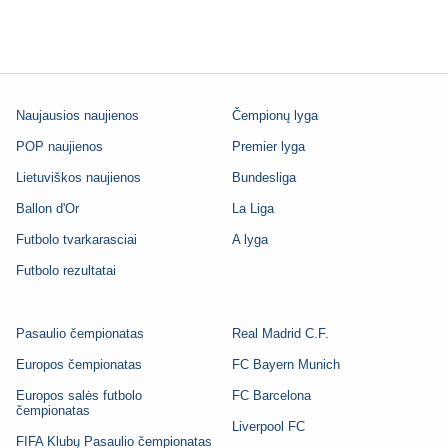
Naujausios naujienos
Čempionų lyga
POP naujienos
Premier lyga
Lietuviškos naujienos
Bundesliga
Ballon d'Or
La Liga
Futbolo tvarkarasciai
A lyga
Futbolo rezultatai
Pasaulio čempionatas
Real Madrid C.F.
Europos čempionatas
FC Bayern Munich
Europos salės futbolo
FC Barcelona
čempionatas
Liverpool FC
FIFA Klubų Pasaulio čempionatas