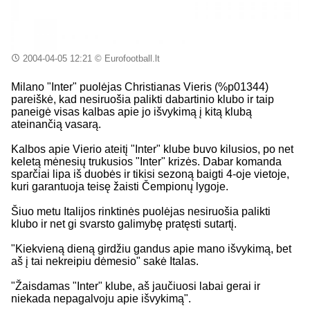
2004-04-05 12:21
© Eurofootball.lt
Milano "Inter" puolėjas Christianas Vieris (%p01344)
pareiškė, kad nesiruošia palikti dabartinio klubo ir taip
paneigė visas kalbas apie jo išvykimą į kitą klubą
ateinančią vasarą.
Kalbos apie Vierio ateitį "Inter" klube buvo kilusios, po net
keletą mėnesių trukusios "Inter" krizės. Dabar komanda
sparčiai lipa iš duobės ir tikisi sezoną baigti 4-oje vietoje,
kuri garantuoja teisę žaisti Čempionų lygoje.
Šiuo metu Italijos rinktinės puolėjas nesiruošia palikti
klubo ir net gi svarsto galimybę pratęsti sutartį.
"Kiekvieną dieną girdžiu gandus apie mano išvykimą, bet
aš į tai nekreipiu dėmesio" sakė Italas.
"Žaisdamas "Inter" klube, aš jaučiuosi labai gerai ir
niekada nepagalvoju apie išvykimą".