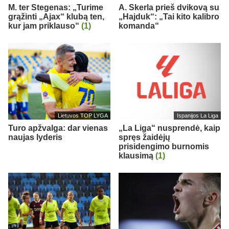
M. ter Stegenas: „Turime
A. Skerla prieš dvikovą su
grąžinti „Ajax“ klubą ten,
„Hajduk“: „Tai kito kalibro
kur jam priklauso“
(1)
komanda“
Lietuvos TOP LYGA
Ispanijos La Liga
Turo apžvalga: dar vienas
„La Liga“ nusprendė, kaip
naujas lyderis
spręs žaidėjų
prisidengimo burnomis
klausimą
(1)