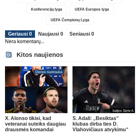
Konferencijų lyga
UEFA Europos lyga
UEFA Čempionų Lyga
Geriausi 0
Naujausi 0
Seniausi 0
Nėra komentarų...
Kitos naujienos
Dienos nuotrauka
Italijos Serie A
X. Alonso tikisi, kad
S. Adali: „Besiktas“
veteranai suteiks daugiau
klubas dirba ties D.
drausmės komandai
Vlahovičiaus atvykimu“