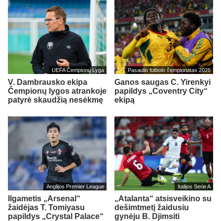
UEFA Čempionų Lyga
Pasaulio futbolo čempionatas 2026
V. Dambrausko ekipa
Ganos saugas C. Yirenkyi
Čempionų lygos atrankoje
papildys „Coventry City“
patyrė skaudžią nesėkmę
ekipą
Anglijos Premier League
Italijos Serie A
Ilgametis „Arsenal“
„Atalanta“ atsisveikino su
žaidėjas T. Tomiyasu
dešimtmetį žaidusiu
papildys „Crystal Palace“
gynėju B. Djimsiti