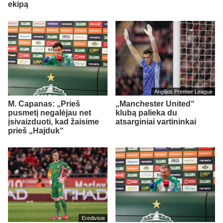
ekipą
Anglijos Premier League
M. Capanas: „Prieš
„Manchester United“
pusmetį negalėjau net
klubą palieka du
įsivaizduoti, kad žaisime
atsarginiai vartininkai
prieš „Hajduk“
Eredivisie