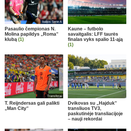
Italijos Serie A
Pasaulio čempionas N.
Kaune – futbolo
Molina papildys „Roma“
savaitgalis: LFF taurės
klubą
(1)
finalas vyks spalio 11-ąją
(1)
Transferai
T. Reijndersas gali palikti
Dvikovas su „Hajduk“
„Man City“
transliuos TV3,
paskutinėje transliacijoje
– nauji rekordai