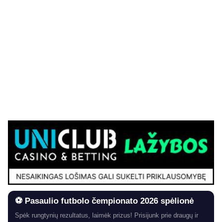
⚽ Pasaulio futbolo čempionato 2026 spėlionė
Spėk rungtynių rezultatus, laimėk prizus! Prisijunk prie draugų ir