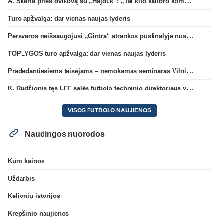
A. Skerla prieš dvikovą su „Hajduk“: „Tai kito kalibro komanda“
Turo apžvalga: dar vienas naujas lyderis
Persvaros neišsaugojusi „Gintra“ atrankos pusfinalyje nusileido Škotijos čempionėms
TOPLYGOS turo apžvalga: dar vienas naujas lyderis
Pradedantiesiems teisėjams – nemokamas seminaras Vilniuje šį penktadienį
K. Rudžionis tęs LFF salės futbolo techninio direktoriaus veiklą
VISOS FUTBOLO NAUJIENOS
Naudingos nuorodos
Kuro kainos
Uždarbis
Kelionių istorijos
Krepšinio naujienos