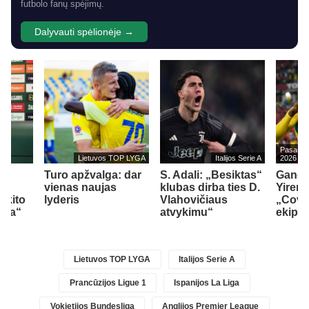
futbolo fanų spėjimų.
Dalyvauti spėlionėje →
Pasaulio
Lietuvos TOP LYGA
Italijos Serie A
2026
š
Turo apžvalga: dar
S. Adali: „Besiktas“
Ganos
vienas naujas
klubas dirba ties D.
Yirenk
 kito
lyderis
Vlahovičiaus
„Coven
nda“
atvykimu“
ekipą
Lietuvos TOP LYGA
Italijos Serie A
Prancūzijos Ligue 1
Ispanijos La Liga
Vokietijos Bundesliga
Anglijos Premier League