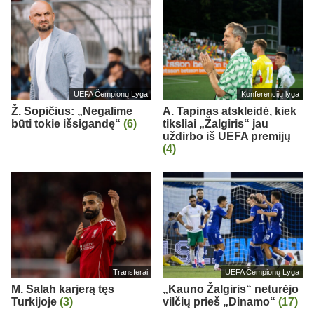
UEFA Čempionų Lyga
Konferencijų lyga
Ž. Sopičius: „Negalime
A. Tapinas atskleidė, kiek
būti tokie išsigandę“
(6)
tiksliai „Žalgiris“ jau
uždirbo iš UEFA premijų
(4)
Transferai
UEFA Čempionų Lyga
M. Salah karjerą tęs
„Kauno Žalgiris“ neturėjo
Turkijoje
(3)
vilčių prieš „Dinamo“
(17)