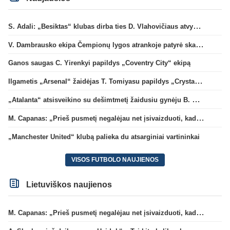
S. Adali: „Besiktas“ klubas dirba ties D. Vlahovičiaus atvykimu“
V. Dambrausko ekipa Čempionų lygos atrankoje patyrė skaudžią nesėkmę
Ganos saugas C. Yirenkyi papildys „Coventry City“ ekipą
Ilgametis „Arsenal“ žaidėjas T. Tomiyasu papildys „Crystal Palace“ ekipą
„Atalanta“ atsisveikino su dešimtmetį žaidusiu gynėju B. Djimsiti
M. Capanas: „Prieš pusmetį negalėjau net įsivaizduoti, kad žaisime prieš „Hajduk“
„Manchester United“ klubą palieka du atsarginiai vartininkai
VISOS FUTBOLO NAUJIENOS
Lietuviškos naujienos
M. Capanas: „Prieš pusmetį negalėjau net įsivaizduoti, kad žaisime prieš „Hajduk“