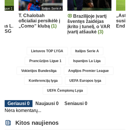
s Ligue 1
Italijos Serie A
T. Chalobah
„Aston
Brazilijoje įvartį
oficialiai persikėlė į
susid
šventęs žaidėjas
ėjas L.
„Como“ klubą
(1)
Endri
įkrito į tunelį, o VAR
ė PSG
įvartį atšaukė
(3)
Lietuvos TOP LYGA
Italijos Serie A
Prancūzijos Ligue 1
Ispanijos La Liga
Vokietijos Bundesliga
Anglijos Premier League
Konferencijų lyga
UEFA Europos lyga
UEFA Čempionų Lyga
Geriausi 0
Naujausi 0
Seniausi 0
Nėra komentarų...
Kitos naujienos