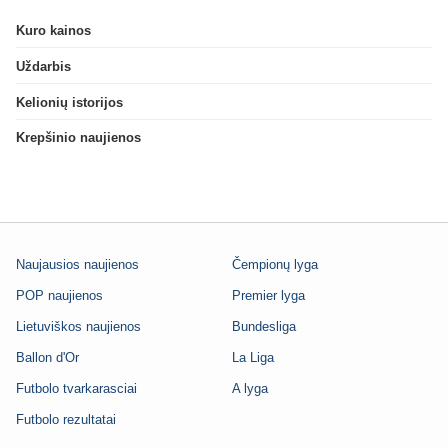
Kuro kainos
Uždarbis
Kelionių istorijos
Krepšinio naujienos
Naujausios naujienos
Čempionų lyga
POP naujienos
Premier lyga
Lietuviškos naujienos
Bundesliga
Ballon d'Or
La Liga
Futbolo tvarkarasciai
A lyga
Futbolo rezultatai