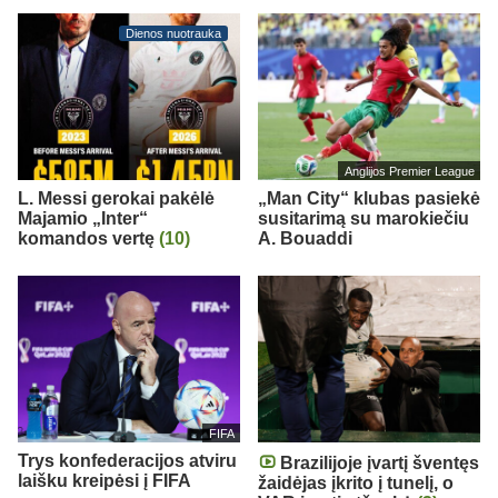
Dienos nuotrauka
Anglijos Premier League
L. Messi gerokai pakėlė
„Man City“ klubas pasiekė
Majamio „Inter“
susitarimą su marokiečiu
komandos vertę
(10)
A. Bouaddi
FIFA
Trys konfederacijos atviru
Brazilijoje įvartį šventęs
laišku kreipėsi į FIFA
žaidėjas įkrito į tunelį, o