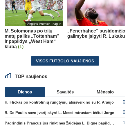
Anglijos Premier League
M. Solomonas po trijų
„Fenerbahce“ susidomėjo
metų paliks „Tottenham“
galimybe įsigyti R. Lukaku
ir papildys „West Ham“
klubą
(1)
VISOS FUTBOLO NAUJIENOS
TOP naujienos
Dienos
Savaitės
Mėnesio
0
H. Flickas po kontrolinių rungtynių atsisveikino su R. Araujo
0
R. De Paulis savo įvartį skyrė L. Messi mirusiam tėčiui Jorge
1
Pagrindinis Prancūzijos rinktinės žaidėjas L. Digne papildė PSG gretas