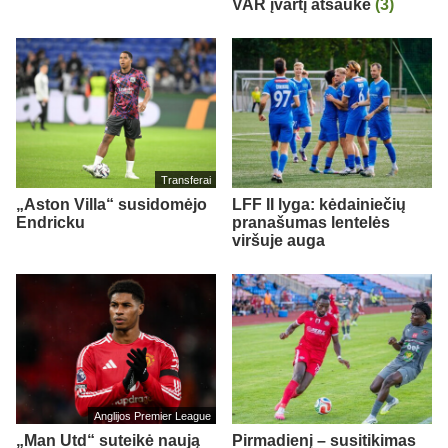
VAR įvartį atšaukė
(3)
Transferai
„Aston Villa“ susidomėjo
LFF II lyga: kėdainiečių
Endricku
pranašumas lentelės
viršuje auga
Anglijos Premier League
„Man Utd“ suteikė naują
Pirmadienį – susitikimas