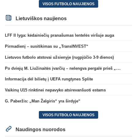
VISOS FUTBOLO NAUJIENOS
Lietuviškos naujienos
LFF II lyga: kėdainiečių pranašumas lentelės viršuje auga
Pirmadienį – susitikimas su „TransINVEST“
Lietuvos futbolo atstovai užsienyje (rugpjūčio 3-9 dienos)
Po dviejų M. Liužinaitės įvarčių – nelengva pergalė prieš „Bangą“
Informacija dėl bilietų į UEFA rungtynes Splite
Vaikinų U15 rinktinei nepavyko atsirevanšuoti estams
G. Paberžis: „Man Žalgiris“ yra širdyje“
VISOS FUTBOLO NAUJIENOS
Naudingos nuorodos