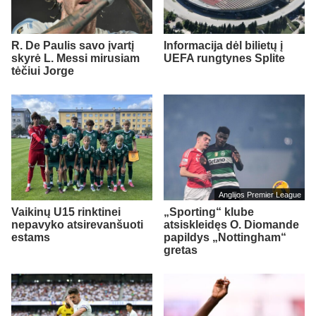
R. De Paulis savo įvartį
Informacija dėl bilietų į
skyrė L. Messi mirusiam
UEFA rungtynes Splite
tėčiui Jorge
Anglijos Premier League
Vaikinų U15 rinktinei
„Sporting“ klube
nepavyko atsirevanšuoti
atsiskleidęs O. Diomande
estams
papildys „Nottingham“
gretas