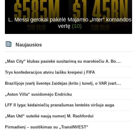
L. Messi gerokai pakėlė Majamio „Inter“ komandos
vertę
(10)
Naujausios
„Man City“ klubas pasiekė susitarimą su marokiečiu A. Bouaddi
Trys konfederacijos atviru laišku kreipėsi į FIFA
Brazilijoje įvartį šventęs žaidėjas įkrito į tunelį, o VAR įvartį atšaukė
„Aston Villa“ susidomėjo Endricku
LFF II lyga: kėdainiečių pranašumas lentelės viršuje auga
„Man Utd“ suteikė naują numerį M. Rashfordui
Pirmadienį – susitikimas su „TransINVEST“