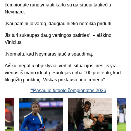
čempionate rungtyniauti kartu su garsiuoju tautiečiu
Neymaru.
„Kai pamini jo vardą, daugiau nieko nereikia pridurti.
Jis turi sukaupęs daug vertingos patirties“, – aiškino
Vinicius.
„Normalu, kad Neymaras jaučia spaudimą.
Aišku, negaliu objektyviai vertinti situacijos, nes jis yra
vienas iš mano idealų. Puolėjas dirba 100 procentų, kad
tik grįžtų į rinktinę. Viskas priklauso nuo trenerio“
#Pasaulio futbolo čempionatas 2026