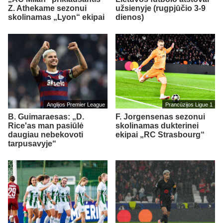
Z. Athekame sezonui
užsienyje (rugpjūčio 3-9
skolinamas „Lyon“ ekipai
dienos)
Anglijos Premier League
Prancūzijos Ligue 1
B. Guimaraesas: „D.
F. Jorgensenas sezonui
Rice'as man pasiūlė
skolinamas dukterinei
daugiau nebekovoti
ekipai „RC Strasbourg“
tarpusavyje“