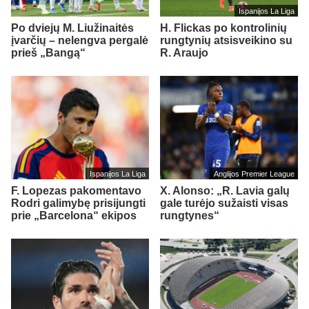
Ispanijos La Liga
Po dviejų M. Liužinaitės
H. Flickas po kontrolinių
įvarčių – nelengva pergalė
rungtynių atsisveikino su
prieš „Bangą“
R. Araujo
Ispanijos La Liga
Anglijos Premier League
F. Lopezas pakomentavo
X. Alonso: „R. Lavia galų
Rodri galimybę prisijungti
gale turėjo sužaisti visas
prie „Barcelona“ ekipos
rungtynes“