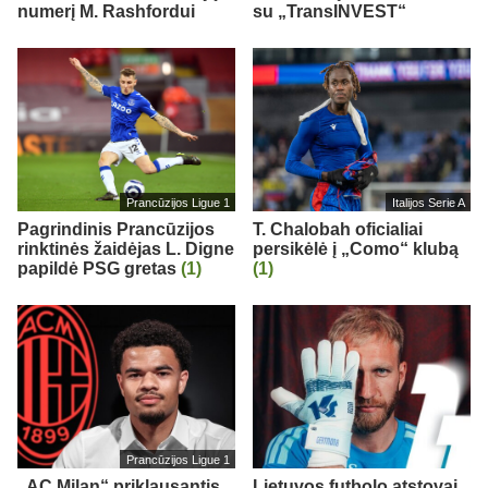
numerį M. Rashfordui
su „TransINVEST“
Prancūzijos Ligue 1
Italijos Serie A
Pagrindinis Prancūzijos
T. Chalobah oficialiai
rinktinės žaidėjas L. Digne
persikėlė į „Como“ klubą
papildė PSG gretas
(1)
(1)
Prancūzijos Ligue 1
„AC Milan“ priklausantis
Lietuvos futbolo atstovai