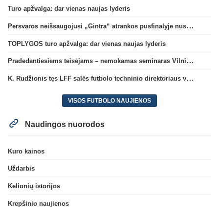
Turo apžvalga: dar vienas naujas lyderis
Persvaros neišsaugojusi „Gintra“ atrankos pusfinalyje nusileido Škotijos čempionėms
TOPLYGOS turo apžvalga: dar vienas naujas lyderis
Pradedantiesiems teisėjams – nemokamas seminaras Vilniuje šį penktadienį
K. Rudžionis tęs LFF salės futbolo techninio direktoriaus veiklą
VISOS FUTBOLO NAUJIENOS
Naudingos nuorodos
Kuro kainos
Uždarbis
Kelionių istorijos
Krepšinio naujienos