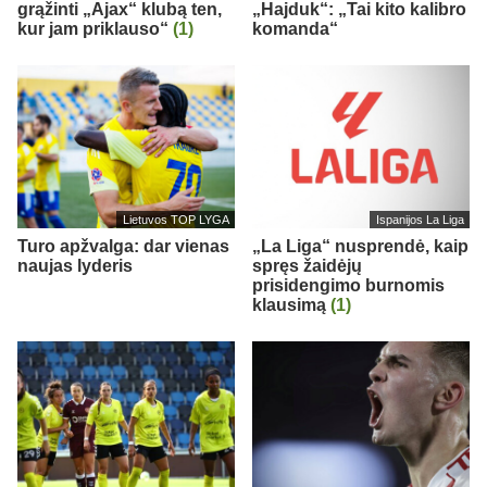
grąžinti „Ajax“ klubą ten,
„Hajduk“: „Tai kito kalibro
kur jam priklauso“
(1)
komanda“
Lietuvos TOP LYGA
Ispanijos La Liga
Turo apžvalga: dar vienas
„La Liga“ nusprendė, kaip
naujas lyderis
spręs žaidėjų
prisidengimo burnomis
klausimą
(1)