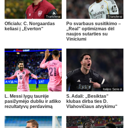
Transferai
Transferai
Oficialu: C. Norgaardas
Po svarbaus susitikimo –
keliasi į „Everton“
„Real“ optimizmas dėl
naujos sutarties su
Viniciumi
Italijos Serie A
L. Messi lygų taurėje
S. Adali: „Besiktas“
pasižymėjo dubliu ir atliko
klubas dirba ties D.
rezultatyvų perdavimą
Vlahovičiaus atvykimu“