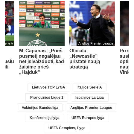
jos Serie A
Anglijos Premier League
M. Capanas: „Prieš
Oficialu:
Po sv
su
pusmetį negalėjau
„Newcastle“
susiti
idusiu
net įsivaizduoti, kad
pristatė naują
optim
siti
žaisime prieš
strategą
naujos
„Hajduk“
Vinici
Lietuvos TOP LYGA
Italijos Serie A
Prancūzijos Ligue 1
Ispanijos La Liga
Vokietijos Bundesliga
Anglijos Premier League
Konferencijų lyga
UEFA Europos lyga
UEFA Čempionų Lyga