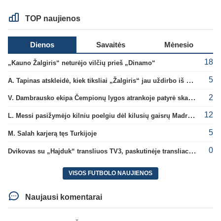
TOP naujienos
Dienos
Savaitės
Mėnesio
18
„Kauno Žalgiris“ neturėjo vilčių prieš „Dinamo“
5
A. Tapinas atskleidė, kiek tiksliai „Žalgiris“ jau uždirbo iš UEFA premijų
2
V. Dambrausko ekipa Čempionų lygos atrankoje patyrė skaudžią nesėkmę
12
L. Messi pasižymėjo kilniu poelgiu dėl kilusių gaisrų Madride
5
M. Salah karjerą tęs Turkijoje
0
Dvikovas su „Hajduk“ transliuos TV3, paskutinėje transliacijoje – nauji rekordai
VISOS FUTBOLO NAUJIENOS
Naujausi komentarai