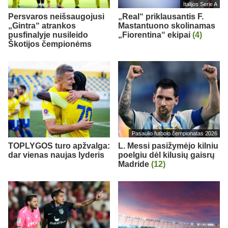
Italijos Serie A
Persvaros neišsaugojusi
„Real“ priklausantis F.
„Gintra“ atrankos
Mastantuono skolinamas
pusfinalyje nusileido
„Fiorentina“ ekipai
(4)
Škotijos čempionėms
Pasaulio futbolo čempionatas 2026
TOPLYGOS turo apžvalga:
L. Messi pasižymėjo kilniu
dar vienas naujas lyderis
poelgiu dėl kilusių gaisrų
Madride
(12)