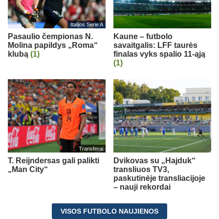
Italijos Serie A
Pasaulio čempionas N.
Kaune – futbolo
Molina papildys „Roma“
savaitgalis: LFF taurės
klubą
(1)
finalas vyks spalio 11-ąją
(1)
Transferai
T. Reijndersas gali palikti
Dvikovas su „Hajduk“
„Man City“
transliuos TV3,
paskutinėje transliacijoje
– nauji rekordai
VISOS FUTBOLO NAUJIENOS