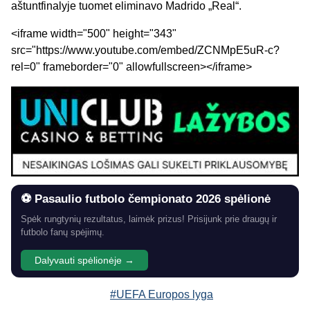
aštuntfinalyje tuomet eliminavo Madrido „Real“.
<iframe width="500" height="343"
src="https://www.youtube.com/embed/ZCNMpE5uR-c?
rel=0" frameborder="0" allowfullscreen></iframe>
⚽ Pasaulio futbolo čempionato 2026 spėlionė
Spėk rungtynių rezultatus, laimėk prizus! Prisijunk prie draugų ir
futbolo fanų spėjimų.
Dalyvauti spėlionėje →
#UEFA Europos lyga