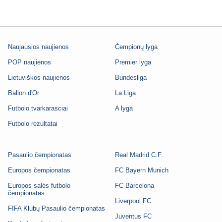
Naujausios naujienos
Čempionų lyga
POP naujienos
Premier lyga
Lietuviškos naujienos
Bundesliga
Ballon d'Or
La Liga
Futbolo tvarkarasciai
A lyga
Futbolo rezultatai
Pasaulio čempionatas
Real Madrid C.F.
Europos čempionatas
FC Bayern Munich
Europos salės futbolo
FC Barcelona
čempionatas
Liverpool FC
FIFA Klubų Pasaulio čempionatas
Juventus FC