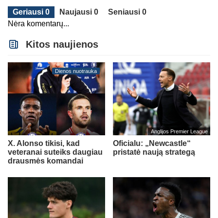
Geriausi 0
Naujausi 0
Seniausi 0
Nėra komentarų...
Kitos naujienos
Dienos nuotrauka
Anglijos Premier League
X. Alonso tikisi, kad
Oficialu: „Newcastle“
veteranai suteiks daugiau
pristatė naują strategą
drausmės komandai