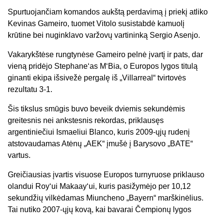
Spurtuojančiam komandos aukštą perdavimą į priekį atliko
Kevinas Gameiro, tuomet Vitolo susistabdė kamuolį
krūtine bei nuginklavo varžovų vartininką Sergio Asenjo.
Vakarykštėse rungtynėse Gameiro pelnė įvartį ir pats, dar
vieną pridėjo Stephane‘as M‘Bia, o Europos lygos titulą
ginanti ekipa išsivežė pergalę iš „Villarreal“ tvirtovės
rezultatu 3-1.
Šis tikslus smūgis buvo beveik dviemis sekundėmis
greitesnis nei ankstesnis rekordas, priklausęs
argentiniečiui Ismaeliui Blanco, kuris 2009-ųjų rudenį
atstovaudamas Atėnų „AEK“ įmušė į Barysovo „BATE“
vartus.
Greičiausias įvartis visuose Europos turnyruose priklauso
olandui Roy‘ui Makaay‘ui, kuris pasižymėjo per 10,12
sekundžių vilkėdamas Miuncheno „Bayern“ marškinėlius.
Tai nutiko 2007-ųjų kovą, kai bavarai Čempionų lygos