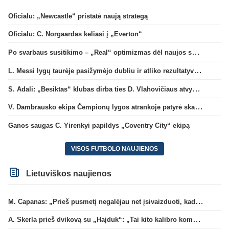
Oficialu: „Newcastle“ pristatė naują strategą
Oficialu: C. Norgaardas keliasi į „Everton“
Po svarbaus susitikimo – „Real“ optimizmas dėl naujos sutarties su Viniciumi
L. Messi lygų taurėje pasižymėjo dubliu ir atliko rezultatyvų perdavimą
S. Adali: „Besiktas“ klubas dirba ties D. Vlahovičiaus atvykimu“
V. Dambrausko ekipa Čempionų lygos atrankoje patyrė skaudžią nesėkmę
Ganos saugas C. Yirenkyi papildys „Coventry City“ ekipą
VISOS FUTBOLO NAUJIENOS
Lietuviškos naujienos
M. Capanas: „Prieš pusmetį negalėjau net įsivaizduoti, kad žaisime prieš „Hajduk“
A. Skerla prieš dvikovą su „Hajduk“: „Tai kito kalibro komanda“