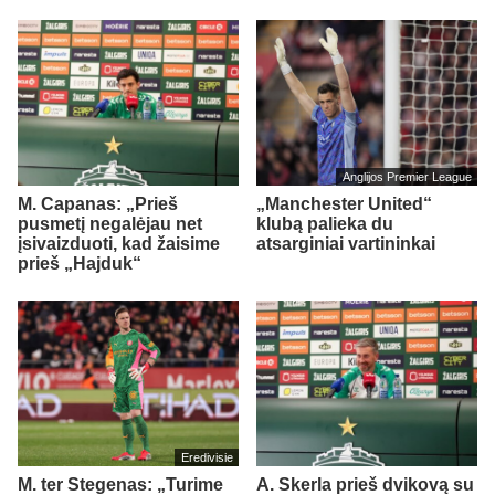
Anglijos Premier League
M. Capanas: „Prieš
„Manchester United“
pusmetį negalėjau net
klubą palieka du
įsivaizduoti, kad žaisime
atsarginiai vartininkai
prieš „Hajduk“
Eredivisie
M. ter Stegenas: „Turime
A. Skerla prieš dvikovą su