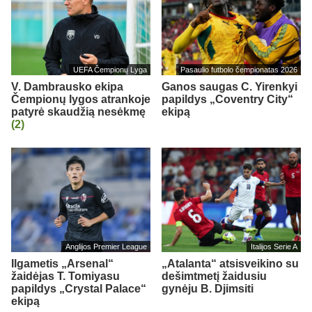
UEFA Čempionų Lyga
Pasaulio futbolo čempionatas 2026
V. Dambrausko ekipa
Ganos saugas C. Yirenkyi
Čempionų lygos atrankoje
papildys „Coventry City“
patyrė skaudžią nesėkmę
ekipą
(2)
Anglijos Premier League
Italijos Serie A
Ilgametis „Arsenal“
„Atalanta“ atsisveikino su
žaidėjas T. Tomiyasu
dešimtmetį žaidusiu
papildys „Crystal Palace“
gynėju B. Djimsiti
ekipą