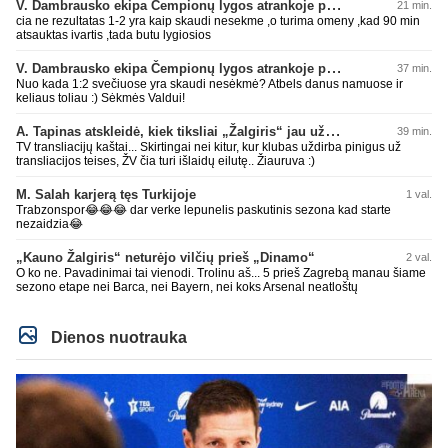
V. Dambrausko ekipa Čempionų lygos atrankoje patyrė skaudžią nesėkmę
21 min.
cia ne rezultatas 1-2 yra kaip skaudi nesekme ,o turima omeny ,kad 90 min
atsauktas ivartis ,tada butu lygiosios
V. Dambrausko ekipa Čempionų lygos atrankoje patyrė skaudžią nesėkmę
37 min.
Nuo kada 1:2 svečiuose yra skaudi nesėkmė? Atbels danus namuose ir
keliaus toliau :) Sėkmės Valdui!
A. Tapinas atskleidė, kiek tiksliai „Žalgiris“ jau uždirbo iš UEFA premijų
39 min.
TV transliacijų kaštai... Skirtingai nei kitur, kur klubas uždirba pinigus už
transliacijos teises, ŽV čia turi išlaidų eilutę.. Žiauruva :)
M. Salah karjerą tęs Turkijoje
1 val.
Trabzonspor😂😂😂 dar verke lepunelis paskutinis sezona kad starte
nezaidzia😂
„Kauno Žalgiris“ neturėjo vilčių prieš „Dinamo“
2 val.
O ko ne. Pavadinimai tai vienodi. Trolinu aš... 5 prieš Zagrebą manau šiame
sezono etape nei Barca, nei Bayern, nei koks Arsenal neatloštų
Dienos nuotrauka