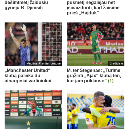
dešimtmetį žaidusiu
pusmetį negalėjau net
gynėju B. Djimsiti
įsivaizduoti, kad žaisime
prieš „Hajduk“
Anglijos Premier League
Eredivisie
„Manchester United“
M. ter Stegenas: „Turime
klubą palieka du
grąžinti „Ajax“ klubą ten,
atsarginiai vartininkai
kur jam priklauso“
(1)