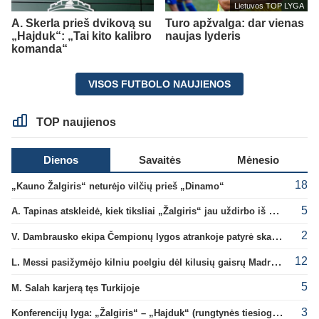
Lietuvos TOP LYGA
A. Skerla prieš dvikovą su
Turo apžvalga: dar vienas
„Hajduk“: „Tai kito kalibro
naujas lyderis
komanda“
VISOS FUTBOLO NAUJIENOS
TOP naujienos
Dienos
Savaitės
Mėnesio
18
„Kauno Žalgiris“ neturėjo vilčių prieš „Dinamo“
5
A. Tapinas atskleidė, kiek tiksliai „Žalgiris“ jau uždirbo iš UEFA premijų
2
V. Dambrausko ekipa Čempionų lygos atrankoje patyrė skaudžią nesėkmę
12
L. Messi pasižymėjo kilniu poelgiu dėl kilusių gaisrų Madride
5
M. Salah karjerą tęs Turkijoje
3
Konferencijų lyga: „Žalgiris“ – „Hajduk“ (rungtynės tiesiogiai)