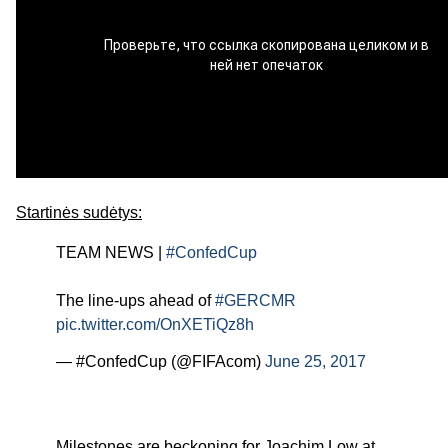
Startinės sudėtys:
TEAM NEWS |
#ConfedCup
The line-ups ahead of
#GERCMR
pic.twitter.com/OnXETiQz8h
— #ConfedCup (@FIFAcom)
June 25, 2017
Milestones are beckoning for Joachim Low at