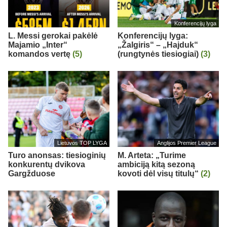
Konferencijų lyga
L. Messi gerokai pakėlė
Konferencijų lyga:
Majamio „Inter“
„Žalgiris“ – „Hajduk“
komandos vertę
(5)
(rungtynės tiesiogiai)
(3)
Lietuvos TOP LYGA
Anglijos Premier League
Turo anonsas: tiesioginių
M. Arteta: „Turime
konkurentų dvikova
ambiciją kitą sezoną
Gargžduose
kovoti dėl visų titulų“
(2)