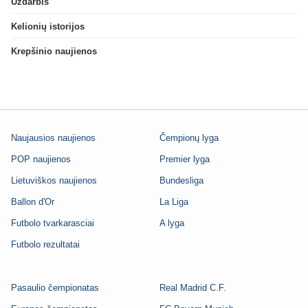
Uždarbis
Kelionių istorijos
Krepšinio naujienos
Naujausios naujienos
Čempionų lyga
POP naujienos
Premier lyga
Lietuviškos naujienos
Bundesliga
Ballon d'Or
La Liga
Futbolo tvarkarasciai
A lyga
Futbolo rezultatai
Pasaulio čempionatas
Real Madrid C.F.