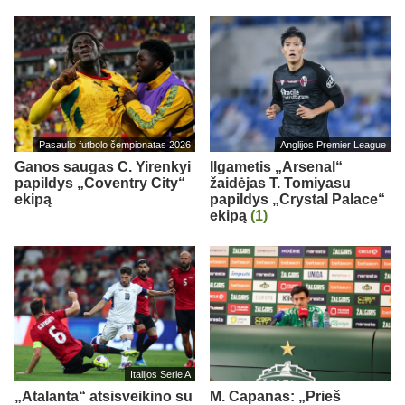
Pasaulio futbolo čempionatas 2026
Anglijos Premier League
Ganos saugas C. Yirenkyi
Ilgametis „Arsenal“
papildys „Coventry City“
žaidėjas T. Tomiyasu
ekipą
papildys „Crystal Palace“
ekipą
(1)
Italijos Serie A
„Atalanta“ atsisveikino su
M. Capanas: „Prieš