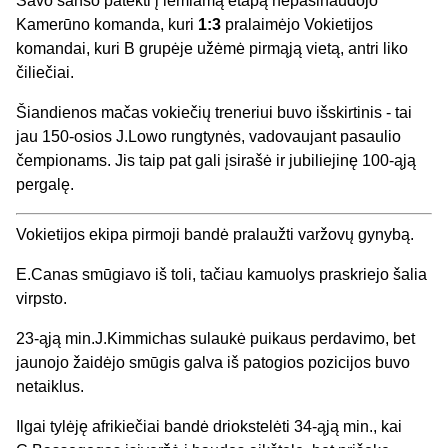
Savo šanso patekti į lemiamą etapą nepasinaudojo
Kamerūno komanda, kuri
1:3
pralaimėjo Vokietijos
komandai, kuri B grupėje užėmė pirmąją vietą, antri liko
čiliečiai.
Šiandienos mačas vokiečių treneriui buvo išskirtinis - tai
jau 150-osios J.Lowo rungtynės, vadovaujant pasaulio
čempionams. Jis taip pat gali įsirašė ir jubiliejinę 100-ąją
pergalę.
Vokietijos ekipa pirmoji bandė pralaužti varžovų gynybą.
E.Canas smūgiavo iš toli, tačiau kamuolys praskriejo šalia
virpsto.
23-ąją min.J.Kimmichas sulaukė puikaus perdavimo, bet
jaunojo žaidėjo smūgis galva iš patogios pozicijos buvo
netaiklus.
Ilgai tylėję afrikiečiai bandė driokstelėti 34-ąją min., kai