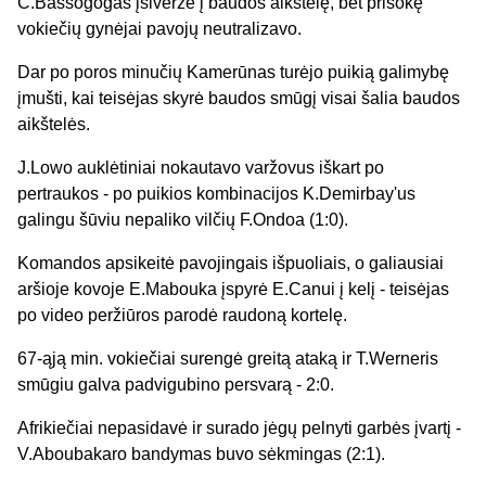
C.Bassogogas įsiveržė į baudos aikštelę, bet prišokę
vokiečių gynėjai pavojų neutralizavo.
Dar po poros minučių Kamerūnas turėjo puikią galimybę
įmušti, kai teisėjas skyrė baudos smūgį visai šalia baudos
aikštelės.
J.Lowo auklėtiniai nokautavo varžovus iškart po
pertraukos - po puikios kombinacijos K.Demirbay'us
galingu šūviu nepaliko vilčių F.Ondoa (1:0).
Komandos apsikeitė pavojingais išpuoliais, o galiausiai
aršioje kovoje E.Mabouka įspyrė E.Canui į kelį - teisėjas
po video peržiūros parodė raudoną kortelę.
67-ąją min. vokiečiai surengė greitą ataką ir T.Werneris
smūgiu galva padvigubino persvarą - 2:0.
Afrikiečiai nepasidavė ir surado jėgų pelnyti garbės įvartį -
V.Aboubakaro bandymas buvo sėkmingas (2:1).