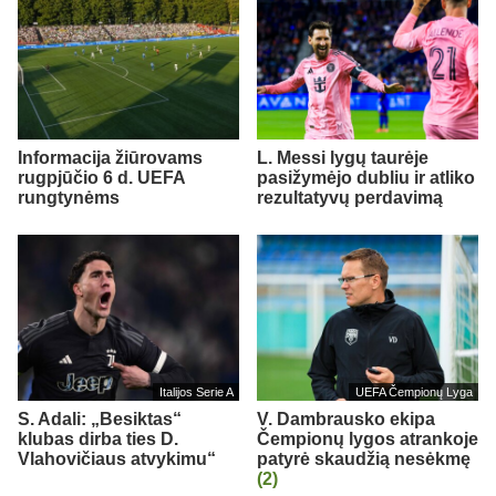
Informacija žiūrovams
L. Messi lygų taurėje
rugpjūčio 6 d. UEFA
pasižymėjo dubliu ir atliko
rungtynėms
rezultatyvų perdavimą
Italijos Serie A
UEFA Čempionų Lyga
S. Adali: „Besiktas“
V. Dambrausko ekipa
klubas dirba ties D.
Čempionų lygos atrankoje
Vlahovičiaus atvykimu“
patyrė skaudžią nesėkmę
(2)