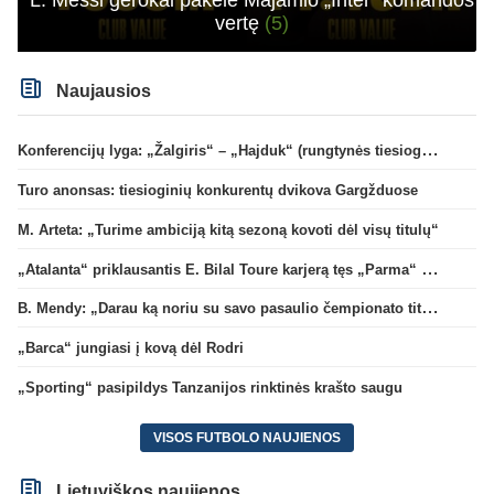
vertę
(5)
Naujausios
Konferencijų lyga: „Žalgiris“ – „Hajduk“ (rungtynės tiesiogiai)
Turo anonsas: tiesioginių konkurentų dvikova Gargžduose
M. Arteta: „Turime ambiciją kitą sezoną kovoti dėl visų titulų“
„Atalanta“ priklausantis E. Bilal Toure karjerą tęs „Parma“ gretose
B. Mendy: „Darau ką noriu su savo pasaulio čempionato titulu“
„Barca“ jungiasi į kovą dėl Rodri
„Sporting“ pasipildys Tanzanijos rinktinės krašto saugu
VISOS FUTBOLO NAUJIENOS
Lietuviškos naujienos