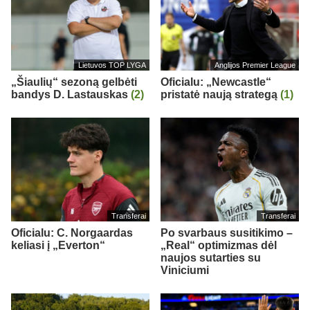
Lietuvos TOP LYGA
Anglijos Premier League
„Šiaulių“ sezoną gelbėti
Oficialu: „Newcastle“
bandys D. Lastauskas
(2)
pristatė naują strategą
(1)
Transferai
Transferai
Oficialu: C. Norgaardas
Po svarbaus susitikimo –
keliasi į „Everton“
„Real“ optimizmas dėl
naujos sutarties su
Viniciumi