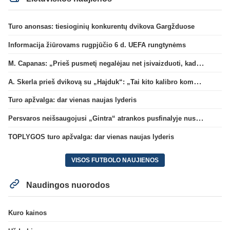
Turo anonsas: tiesioginių konkurentų dvikova Gargžduose
Informacija žiūrovams rugpjūčio 6 d. UEFA rungtynėms
M. Capanas: „Prieš pusmetį negalėjau net įsivaizduoti, kad žaisime prieš „Hajduk“
A. Skerla prieš dvikovą su „Hajduk“: „Tai kito kalibro komanda“
Turo apžvalga: dar vienas naujas lyderis
Persvaros neišsaugojusi „Gintra“ atrankos pusfinalyje nusileido Škotijos čempionėms
TOPLYGOS turo apžvalga: dar vienas naujas lyderis
VISOS FUTBOLO NAUJIENOS
Naudingos nuorodos
Kuro kainos