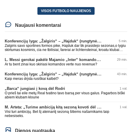
VISOS FUTBOLO NAUJIENOS
Naujausi komentarai
Konferencijų lyga: „Žalgiris“ – „Hajduk“ (rungtynės tiesiogiai)
5 min.
Zalgiris savo sportines formos pike, Hajduk dar tik prasidejo sezonas,o lygiu
skirtumas kosminis, cia ne tbilisiai, farerai ar lichtensteinai, kroatu klubai
parode kokioje s.... esame, tad tuo ir baigsis futbolo atgimimas, lauksim dar
10 metu kitu stebuklingu rungtyniu pries koki kysiniovo metalista
L. Messi gerokai pakėlė Majamio „Inter“ komandos vertę
29 min.
Ar tu bent zinai kuo skiriasi komandos verte nuo revenue?
Konferencijų lyga: „Žalgiris“ – „Hajduk“ (rungtynės tiesiogiai)
43 min.
Kaip meras drįsta rusiškai kalbėt?
„Barca“ jungiasi į kovą dėl Rodri
1 val.
O prieš tai eile metų Real tvatino tavo barsą per visus galus. Pagarbos biški
abiem klubam kloune
M. Arteta: „Turime ambiciją kitą sezoną kovoti dėl visų titulų“
1 val.
Visi turi ambicijų. Bet šį ateinantį sezoną šitiems našarnikams taip
nebesiseks.
Dienos nuotrauka