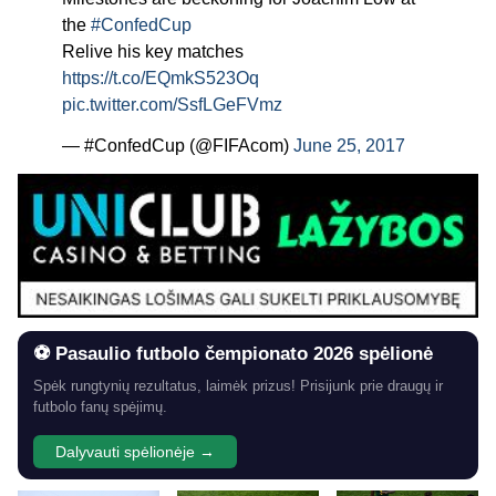
the
#ConfedCup
Relive his key matches
https://t.co/EQmkS523Oq
pic.twitter.com/SsfLGeFVmz
— #ConfedCup (@FIFAcom)
June 25, 2017
⚽ Pasaulio futbolo čempionato 2026 spėlionė
Spėk rungtynių rezultatus, laimėk prizus! Prisijunk prie draugų ir
futbolo fanų spėjimų.
Dalyvauti spėlionėje →