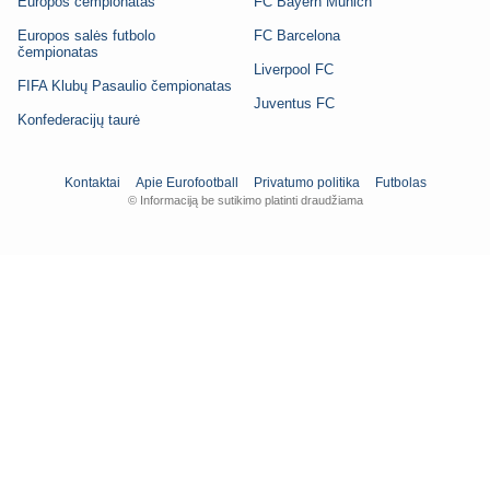
Europos čempionatas
FC Bayern Munich
Europos salės futbolo
FC Barcelona
čempionatas
Liverpool FC
FIFA Klubų Pasaulio čempionatas
Juventus FC
Konfederacijų taurė
Kontaktai
Apie Eurofootball
Privatumo politika
Futbolas
© Informaciją be sutikimo platinti draudžiama