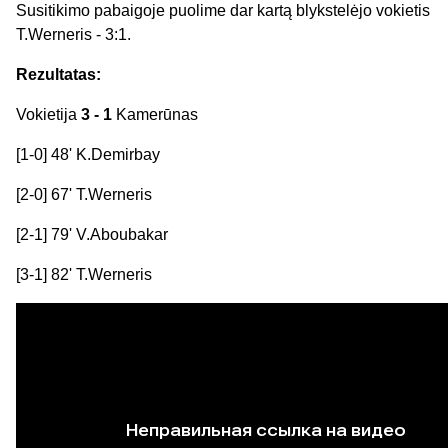
Susitikimo pabaigoje puolime dar kartą blykstelėjo vokietis
T.Werneris - 3:1.
Rezultatas:
Vokietija
3 - 1
Kamerūnas
[1-0] 48' K.Demirbay
[2-0] 67' T.Werneris
[2-1] 79' V.Aboubakar
[3-1] 82' T.Werneris