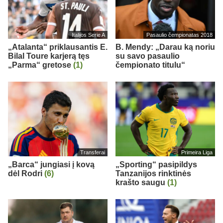
Italijos Serie A
Pasaulio čempionatas 2018
„Atalanta“ priklausantis E.
B. Mendy: „Darau ką noriu
Bilal Toure karjerą tęs
su savo pasaulio
„Parma“ gretose
(1)
čempionato titulu“
Transferai
Primeira Liga
„Barca“ jungiasi į kovą
„Sporting“ pasipildys
dėl Rodri
(6)
Tanzanijos rinktinės
krašto saugu
(1)