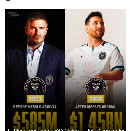
L. Messi gerokai pakėlė Majamio „Inter“ komandos