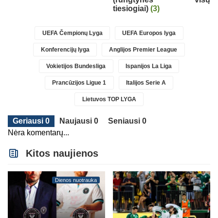
tiesiogiai)
(3)
UEFA Čempionų Lyga
UEFA Europos lyga
Konferencijų lyga
Anglijos Premier League
Vokietijos Bundesliga
Ispanijos La Liga
Prancūzijos Ligue 1
Italijos Serie A
Lietuvos TOP LYGA
Geriausi 0
Naujausi 0
Seniausi 0
Nėra komentarų...
Kitos naujienos
Dienos nuotrauka