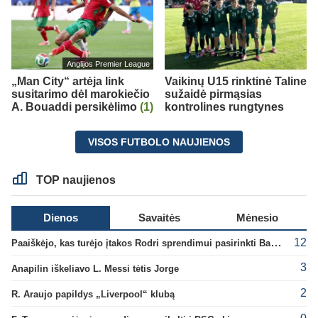
Anglijos Premier League
„Man City“ artėja link
Vaikinų U15 rinktinė Taline
susitarimo dėl marokiečio
sužaidė pirmąsias
A. Bouaddi persikėlimo
(1)
kontrolines rungtynes
VISOS FUTBOLO NAUJIENOS
TOP naujienos
Dienos
Savaitės
Mėnesio
12
Paaiškėjo, kas turėjo įtakos Rodri sprendimui pasirinkti Barselonos pusę
3
Anapilin iškeliavo L. Messi tėtis Jorge
2
R. Araujo papildys „Liverpool“ klubą