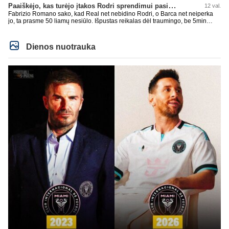
Paaiškėjo, kas turėjo įtakos Rodri sprendimui pasirinkti Barselonos pusę
12 val.
Fabrizio Romano sako, kad Real net nebidino Rodri, o Barca net neiperka
jo, ta prasme 50 liamų nesiūlo. Išpustas reikalas dėl traumingo, be 5min
dieduko.
Dienos nuotrauka