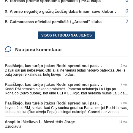
0
F. Torresas priėmė sprendimą persikelti į PSG ekipą
0
X. Alonso negailėjo gražių žodžių dabartiniam savo klubui „Chelsea“
2
B. Guimaraesas oficialiai persikėlė į „Arsenal“ klubą
VISOS FUTBOLO NAUJIENOS
Naujausi komentarai
Paaiškėjo, kas turėjo įtakos Rodri sprendimui pasirinkti Barselonos pusę
2 val.
Davai gal jau nebesvaik. Oficialiai ne vienas bidas nebuvo pateiktas. Jei jis
būtų buvęs reikalingas, būtų buvęs ir bidas.
Paaiškėjo, kas turėjo įtakos Rodri sprendimui pasirinkti Barselonos pusę
7 val.
Kodėl RM nemoka niekada pralaimėti. Pamenu nelaimėjo La Liga po
Ronaldo (buvo duobė), bet ėmė UEFA CL, lojo, kad nereikia mums La Liga,
kaip n metų nepasisekė laimėti dar tada Benzema lyg užmetė, kad nori
laimėti La Liga. Dabar vėl gavo nuo Barcos ir Rodri ateina ne pas juos, vėl
Paaiškėjo, kas turėjo įtakos Rodri sprendimui pasirinkti Barselonos pusę
7 val.
nereikia mums jo, senas ir t.t. Gal davai vyriškai priimkit tuos pralaimėjimus
In your face RM, sakiau, kad City sueina gerai su Barca, net jei Rodri laisvas,
be kvailų nereikia, nenorim ir t.t.
klubo aplinka (šiuo atveju Pepa) teisingai nukreipė. Canceli dar vienas
buves Rodri bendraklubis, bus įdomus sezonas. Abu apsipirko neblogai.
Super
Anapilin iškeliavo L. Messi tėtis Jorge
11 val.
Uzuojauta