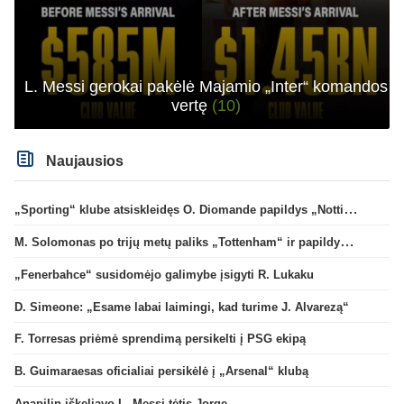
L. Messi gerokai pakėlė Majamio „Inter“ komandos
vertę
(10)
Naujausios
„Sporting“ klube atsiskleidęs O. Diomande papildys „Nottingham“ gretas
M. Solomonas po trijų metų paliks „Tottenham“ ir papildys „West Ham“ klubą
„Fenerbahce“ susidomėjo galimybe įsigyti R. Lukaku
D. Simeone: „Esame labai laimingi, kad turime J. Alvarezą“
F. Torresas priėmė sprendimą persikelti į PSG ekipą
B. Guimaraesas oficialiai persikėlė į „Arsenal“ klubą
Anapilin iškeliavo L. Messi tėtis Jorge