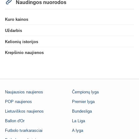
Naudingos nuorodos
Kuro kainos
Uždarbis
Kelionių istorijos
Krepšinio naujienos
Naujausios naujienos
Čempionų lyga
POP naujienos
Premier lyga
Lietuviškos naujienos
Bundesliga
Ballon d'Or
La Liga
Futbolo tvarkarasciai
A lyga