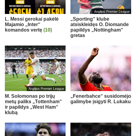
Anglijos Premier League
L. Messi gerokai pakėlė
„Sporting“ klube
Majamio „Inter“
atsiskleidęs O. Diomande
komandos vertę
(10)
papildys „Nottingham“
gretas
Anglijos Premier League
M. Solomonas po trijų
„Fenerbahce“ susidomėjo
metų paliks „Tottenham“
galimybe įsigyti R. Lukaku
ir papildys „West Ham“
klubą