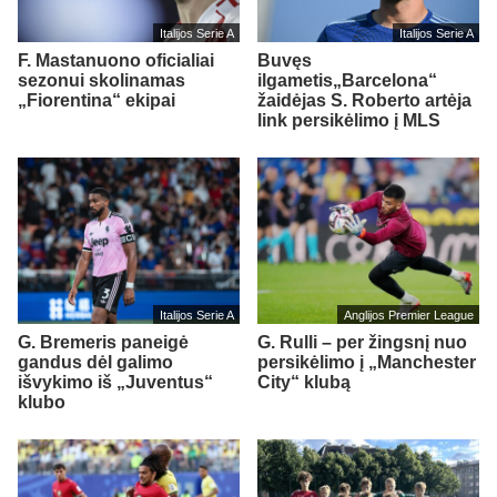
Italijos Serie A
Italijos Serie A
F. Mastanuono oficialiai
Buvęs
sezonui skolinamas
ilgametis„Barcelona“
„Fiorentina“ ekipai
žaidėjas S. Roberto artėja
link persikėlimo į MLS
Italijos Serie A
Anglijos Premier League
G. Bremeris paneigė
G. Rulli – per žingsnį nuo
gandus dėl galimo
persikėlimo į „Manchester
išvykimo iš „Juventus“
City“ klubą
klubo