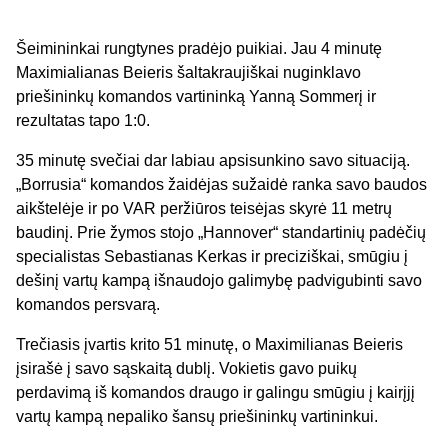
Šeimininkai rungtynes pradėjo puikiai. Jau 4 minutę
Maximialianas Beieris šaltakraujiškai nuginklavo
priešininkų komandos vartininką Yanną Sommerį ir
rezultatas tapo 1:0.
35 minutę svečiai dar labiau apsisunkino savo situaciją.
„Borrusia“ komandos žaidėjas sužaidė ranka savo baudos
aikštelėje ir po VAR peržiūros teisėjas skyrė 11 metrų
baudinį. Prie žymos stojo „Hannover“ standartinių padėčių
specialistas Sebastianas Kerkas ir preciziškai, smūgiu į
dešinį vartų kampą išnaudojo galimybę padvigubinti savo
komandos persvarą.
Trečiasis įvartis krito 51 minutę, o Maximilianas Beieris
įsirašė į savo sąskaitą dublį. Vokietis gavo puikų
perdavimą iš komandos draugo ir galingu smūgiu į kairįjį
vartų kampą nepaliko šansų priešininkų vartininkui.