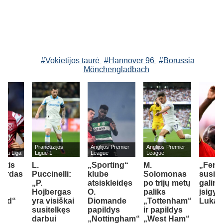
#Vokietijos taurė
#Hannover 96
#Borussia
Mönchengladbach
Prancūzijos
Anglijos Premier
Anglijos Premier
s La Liga
Ligue 1
League
League
etis
L.
„Sporting“
M.
„Fene
uerdas
Puccinelli:
klube
Solomonas
susid
 į
„P.
atsiskleidęs
po trijų metų
galim
Hojbergas
O.
paliks
įsigyti
dad“
yra visiškai
Diomande
„Tottenham“
Lukak
susitelkęs
papildys
ir papildys
darbui
„Nottingham“
„West Ham“