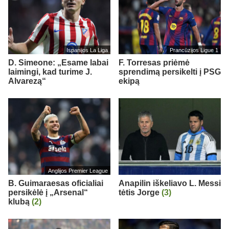
Ispanijos La Liga
Prancūzijos Ligue 1
D. Simeone: „Esame labai
F. Torresas priėmė
laimingi, kad turime J.
sprendimą persikelti į PSG
Alvarezą“
ekipą
Anglijos Premier League
B. Guimaraesas oficialiai
Anapilin iškeliavo L. Messi
persikėlė į „Arsenal“
tėtis Jorge
(3)
klubą
(2)