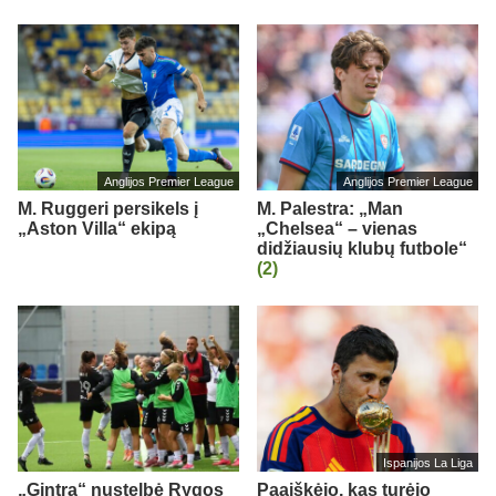
Anglijos Premier League
Anglijos Premier League
M. Ruggeri persikels į
M. Palestra: „Man
„Aston Villa“ ekipą
„Chelsea“ – vienas
didžiausių klubų futbole“
(2)
Ispanijos La Liga
„Gintra“ nustelbė Rygos
Paaiškėjo, kas turėjo