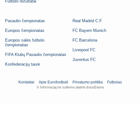
Futbolo rezultatai
Pasaulio čempionatas
Real Madrid C.F.
Europos čempionatas
FC Bayern Munich
Europos salės futbolo
FC Barcelona
čempionatas
Liverpool FC
FIFA Klubų Pasaulio čempionatas
Juventus FC
Konfederacijų taurė
Kontaktai
Apie Eurofootball
Privatumo politika
Futbolas
© Informaciją be sutikimo platinti draudžiama