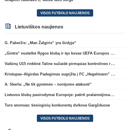
VISOS FUTBOLO NAUJIENOS
Lietuviškos naujienos
G. Paberžis: „Man Žalgiris“ yra širdyje“
„Gintra“ nustelbė Rygos klubą ir tęs kovas UEFA Europos taurės atrankoje
Vaikinų U15 rinktinė Taline sužaidė pirmąsias kontrolines rungtynes
Kristupas–Algirdas Padegimas sugrįžta į FC „Hegelmann” B sudėtį
A. Skerla: „Ne tik gynėmės – norėjome atakuoti“
Lietuvos klubų pasirodymai Europoje: patirti pralaimėjimai Kroatijos atstovams
Turo anonsas: tiesioginių konkurentų dvikova Gargžduose
VISOS FUTBOLO NAUJIENOS