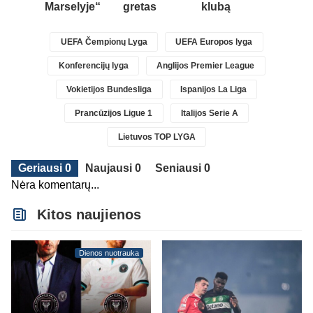
Marselyje“
gretas
klubą
UEFA Čempionų Lyga
UEFA Europos lyga
Konferencijų lyga
Anglijos Premier League
Vokietijos Bundesliga
Ispanijos La Liga
Prancūzijos Ligue 1
Italijos Serie A
Lietuvos TOP LYGA
Geriausi 0
Naujausi 0
Seniausi 0
Nėra komentarų...
Kitos naujienos
Dienos nuotrauka