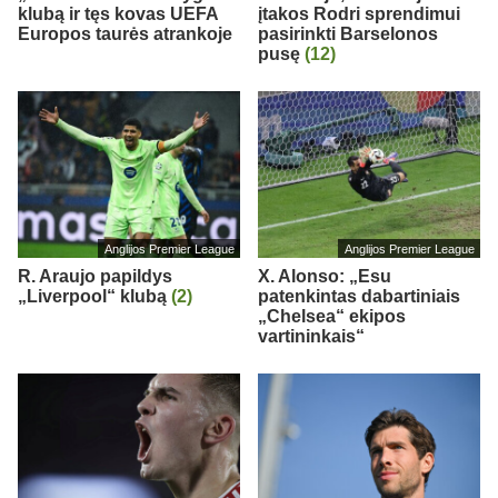
klubą ir tęs kovas UEFA
įtakos Rodri sprendimui
Europos taurės atrankoje
pasirinkti Barselonos
pusę
(12)
Anglijos Premier League
Anglijos Premier League
R. Araujo papildys
X. Alonso: „Esu
„Liverpool“ klubą
(2)
patenkintas dabartiniais
„Chelsea“ ekipos
vartininkais“