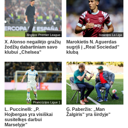
Anglijos Premier League
Ispanijos La Liga
X. Alonso negailėjo gražių
Marokietis N. Aguerdas
žodžių dabartiniam savo
sugrįš į „Real Sociedad“
klubui „Chelsea“
klubą
Prancūzijos Ligue 1
L. Puccinelli: „P.
G. Paberžis: „Man
Hojbergas yra visiškai
Žalgiris“ yra širdyje“
susitelkęs darbui
Marselyje“