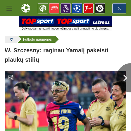
Futbolo naujienos
W. Szczesny: raginau Yamalį pakeisti
plaukų stilių