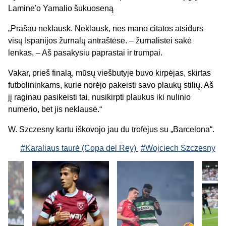
Lamine'o Yamalio šukuoseną
„Prašau neklausk. Neklausk, nes mano citatos atsidurs
visų Ispanijos žurnalų antraštėse. – žurnalistei sakė
lenkas, – Aš pasakysiu paprastai ir trumpai.
Vakar, prieš finalą, mūsų viešbutyje buvo kirpėjas, skirtas
futbolininkams, kurie norėjo pakeisti savo plaukų stilių. Aš
jį raginau pasikeisti tai, nusikirpti plaukus iki nulinio
numerio, bet jis neklausė.“
W. Szczesny kartu iškovojo jau du trofėjus su „Barcelona“.
#Karaliaus taurė (Copa del Rey)
#Wojciech Szczesny