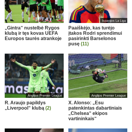
Ispanijos La Liga
„Gintra“ nustelbė Rygos
Paaiškėjo, kas turėjo
klubą ir tęs kovas UEFA
įtakos Rodri sprendimui
Europos taurės atrankoje
pasirinkti Barselonos
pusę
(11)
Anglijos Premier League
Anglijos Premier League
R. Araujo papildys
X. Alonso: „Esu
„Liverpool“ klubą
(2)
patenkintas dabartiniais
„Chelsea“ ekipos
vartininkais“