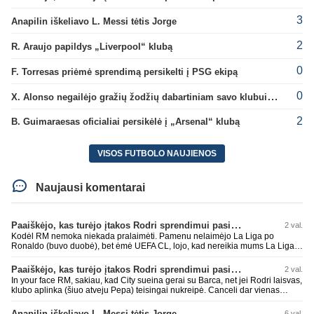
3
Anapilin iškeliavo L. Messi tėtis Jorge
2
R. Araujo papildys „Liverpool“ klubą
0
F. Torresas priėmė sprendimą persikelti į PSG ekipą
0
X. Alonso negailėjo gražių žodžių dabartiniam savo klubui „Chelsea“
2
B. Guimaraesas oficialiai persikėlė į „Arsenal“ klubą
VISOS FUTBOLO NAUJIENOS
Naujausi komentarai
Paaiškėjo, kas turėjo įtakos Rodri sprendimui pasirinkti Barselonos pusę
2 val.
Kodėl RM nemoka niekada pralaimėti. Pamenu nelaimėjo La Liga po
Ronaldo (buvo duobė), bet ėmė UEFA CL, lojo, kad nereikia mums La Liga,
kaip n metų nepasisekė laimėti dar tada Benzema lyg užmetė, kad nori
laimėti La Liga. Dabar vėl gavo nuo Barcos ir Rodri ateina ne pas juos, vėl
Paaiškėjo, kas turėjo įtakos Rodri sprendimui pasirinkti Barselonos pusę
2 val.
nereikia mums jo, senas ir t.t. Gal davai vyriškai priimkit tuos pralaimėjimus
In your face RM, sakiau, kad City sueina gerai su Barca, net jei Rodri laisvas,
be kvailų nereikia, nenorim ir t.t.
klubo aplinka (šiuo atveju Pepa) teisingai nukreipė. Canceli dar vienas
buves Rodri bendraklubis, bus įdomus sezonas. Abu apsipirko neblogai.
Super
Anapilin iškeliavo L. Messi tėtis Jorge
6 val.