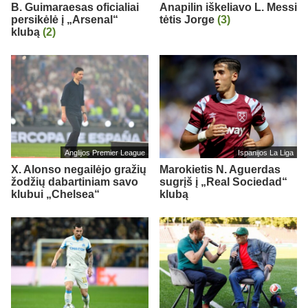
B. Guimaraesas oficialiai
Anapilin iškeliavo L. Messi
persikėlė į „Arsenal“
tėtis Jorge
(3)
klubą
(2)
Anglijos Premier League
Ispanijos La Liga
X. Alonso negailėjo gražių
Marokietis N. Aguerdas
žodžių dabartiniam savo
sugrįš į „Real Sociedad“
klubui „Chelsea“
klubą