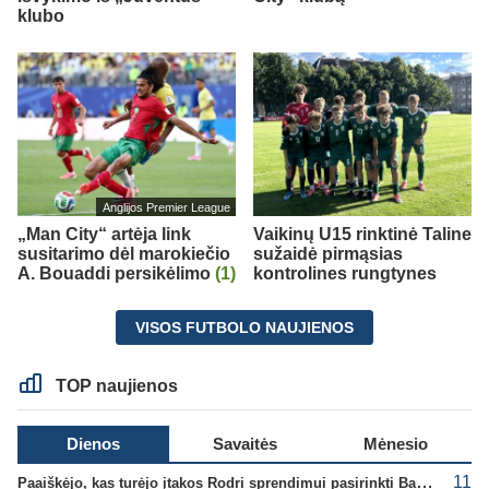
klubo
Anglijos Premier League
„Man City“ artėja link
Vaikinų U15 rinktinė Taline
susitarimo dėl marokiečio
sužaidė pirmąsias
A. Bouaddi persikėlimo
(1)
kontrolines rungtynes
VISOS FUTBOLO NAUJIENOS
TOP naujienos
Dienos
Savaitės
Mėnesio
11
Paaiškėjo, kas turėjo įtakos Rodri sprendimui pasirinkti Barselonos pusę