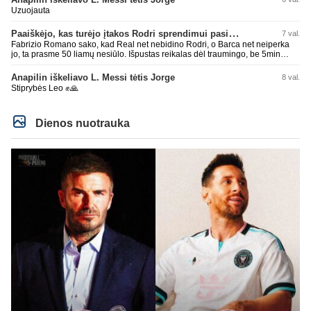
Uzuojauta
Paaiškėjo, kas turėjo įtakos Rodri sprendimui pasirinkti Barselonos pusę
7 val.
Fabrizio Romano sako, kad Real net nebidino Rodri, o Barca net neiperka
jo, ta prasme 50 liamų nesiūlo. Išpustas reikalas dėl traumingo, be 5min
dieduko.
Anapilin iškeliavo L. Messi tėtis Jorge
8 val.
Stiprybės Leo ✊🙏
Dienos nuotrauka