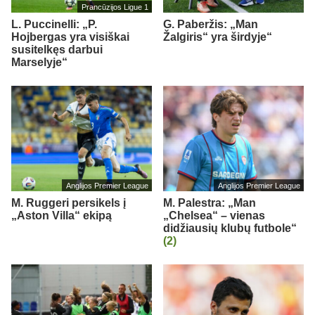
Prancūzijos Ligue 1
L. Puccinelli: „P.
G. Paberžis: „Man
Hojbergas yra visiškai
Žalgiris“ yra širdyje“
susitelkęs darbui
Marselyje“
Anglijos Premier League
Anglijos Premier League
M. Ruggeri persikels į
M. Palestra: „Man
„Aston Villa“ ekipą
„Chelsea“ – vienas
didžiausių klubų futbole“
(2)