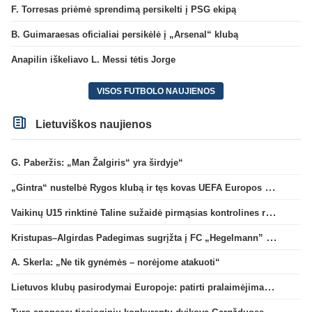
F. Torresas priėmė sprendimą persikelti į PSG ekipą
B. Guimaraesas oficialiai persikėlė į „Arsenal“ klubą
Anapilin iškeliavo L. Messi tėtis Jorge
VISOS FUTBOLO NAUJIENOS
Lietuviškos naujienos
G. Paberžis: „Man Žalgiris“ yra širdyje“
„Gintra“ nustelbė Rygos klubą ir tęs kovas UEFA Europos taurės atrankoje
Vaikinų U15 rinktinė Taline sužaidė pirmąsias kontrolines rungtynes
Kristupas–Algirdas Padegimas sugrįžta į FC „Hegelmann” B sudėtį
A. Skerla: „Ne tik gynėmės – norėjome atakuoti“
Lietuvos klubų pasirodymai Europoje: patirti pralaimėjimai Kroatijos atstovams