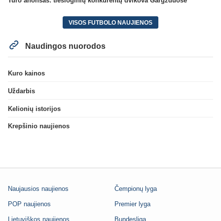
Turo anonsas: tiesioginių konkurentų dvikova Gargžduose
VISOS FUTBOLO NAUJIENOS
Naudingos nuorodos
Kuro kainos
Uždarbis
Kelionių istorijos
Krepšinio naujienos
Naujausios naujienos
Čempionų lyga
POP naujienos
Premier lyga
Lietuviškos naujienos
Bundesliga