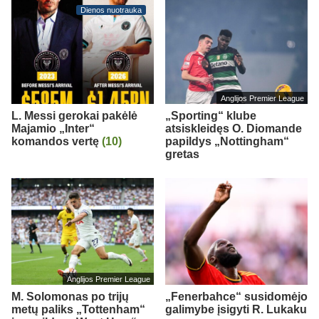
Dienos nuotrauka
Anglijos Premier League
L. Messi gerokai pakėlė
„Sporting“ klube
Majamio „Inter“
atsiskleidęs O. Diomande
komandos vertę
(10)
papildys „Nottingham“
gretas
Anglijos Premier League
M. Solomonas po trijų
„Fenerbahce“ susidomėjo
metų paliks „Tottenham“
galimybe įsigyti R. Lukaku