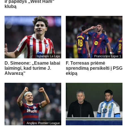
ir papildys „West Ham“
klubą
Ispanijos La Liga
Prancūzijos Ligue 1
D. Simeone: „Esame labai
F. Torresas priėmė
laimingi, kad turime J.
sprendimą persikelti į PSG
Alvarezą“
ekipą
Anglijos Premier League