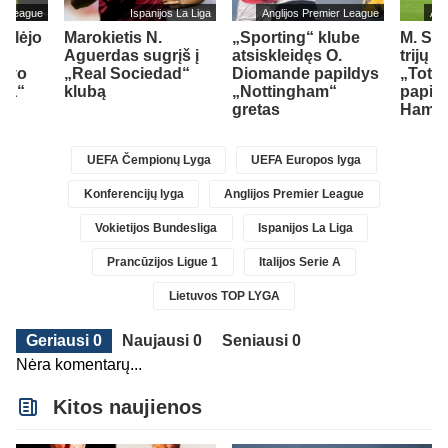
er League
Ispanijos La Liga
Anglijos Premier League
Ang
ailėjo
Marokietis N.
„Sporting“ klube
M. So
Aguerdas sugrįš į
atsiskleidęs O.
trijų 
savo
„Real Sociedad“
Diomande papildys
„Totte
sea“
klubą
„Nottingham“
papil
gretas
Ham“ 
UEFA Čempionų Lyga
UEFA Europos lyga
Konferencijų lyga
Anglijos Premier League
Vokietijos Bundesliga
Ispanijos La Liga
Prancūzijos Ligue 1
Italijos Serie A
Lietuvos TOP LYGA
Geriausi 0
Naujausi 0
Seniausi 0
Nėra komentarų...
Kitos naujienos