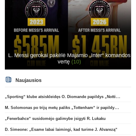
L. Messi gerokai pakėlė Majamio „Inter“ komandos
vertę
(10)
Naujausios
„Sporting“ klube atsiskleidęs O. Diomande papildys „Nottingham“ gretas
M. Solomonas po trijų metų paliks „Tottenham“ ir papildys „West Ham“ klubą
„Fenerbahce“ susidomėjo galimybe įsigyti R. Lukaku
D. Simeone: „Esame labai laimingi, kad turime J. Alvarezą“