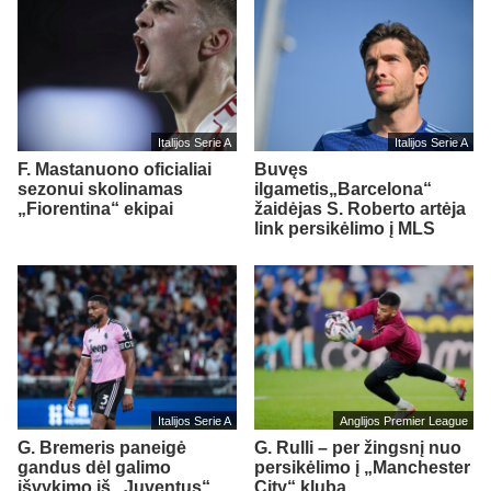
Italijos Serie A
Italijos Serie A
F. Mastanuono oficialiai
Buvęs
sezonui skolinamas
ilgametis„Barcelona“
„Fiorentina“ ekipai
žaidėjas S. Roberto artėja
link persikėlimo į MLS
Italijos Serie A
Anglijos Premier League
G. Bremeris paneigė
G. Rulli – per žingsnį nuo
gandus dėl galimo
persikėlimo į „Manchester
išvykimo iš „Juventus“
City“ klubą