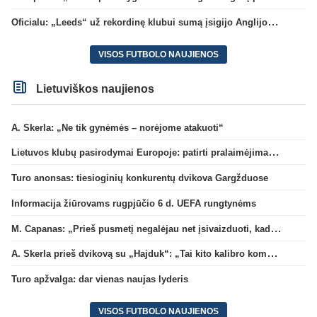
Oficialu: „Leeds“ už rekordinę klubui sumą įsigijo Anglijos rinktinės vartininką
VISOS FUTBOLO NAUJIENOS
Lietuviškos naujienos
A. Skerla: „Ne tik gynėmės – norėjome atakuoti“
Lietuvos klubų pasirodymai Europoje: patirti pralaimėjimai Kroatijos atstovams
Turo anonsas: tiesioginių konkurentų dvikova Gargžduose
Informacija žiūrovams rugpjūčio 6 d. UEFA rungtynėms
M. Capanas: „Prieš pusmetį negalėjau net įsivaizduoti, kad žaisime prieš „Hajduk“
A. Skerla prieš dvikovą su „Hajduk“: „Tai kito kalibro komanda“
Turo apžvalga: dar vienas naujas lyderis
VISOS FUTBOLO NAUJIENOS