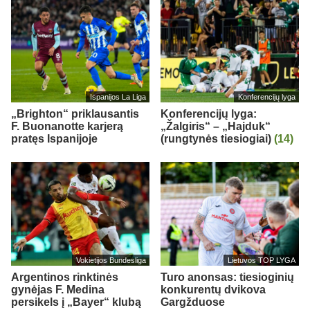
Ispanijos La Liga
Konferencijų lyga
„Brighton“ priklausantis
Konferencijų lyga:
F. Buonanotte karjerą
„Žalgiris“ – „Hajduk“
pratęs Ispanijoje
(rungtynės tiesiogiai)
(14)
Vokietijos Bundesliga
Lietuvos TOP LYGA
Argentinos rinktinės
Turo anonsas: tiesioginių
gynėjas F. Medina
konkurentų dvikova
persikels į „Bayer“ klubą
Gargžduose