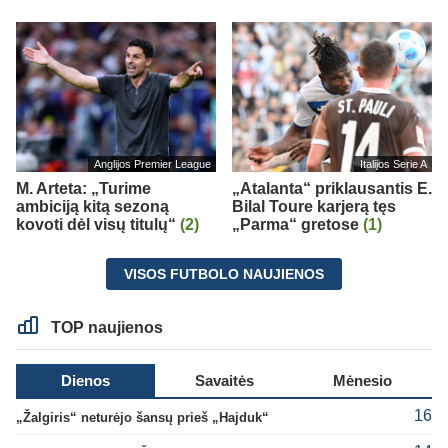
Anglijos Premier League
Italijos Serie A
M. Arteta: „Turime
„Atalanta“ priklausantis E.
ambiciją kitą sezoną
Bilal Toure karjerą tęs
kovoti dėl visų titulų“
(2)
„Parma“ gretose
(1)
VISOS FUTBOLO NAUJIENOS
TOP naujienos
Dienos
Savaitės
Mėnesio
16
„Žalgiris“ neturėjo šansų prieš „Hajduk“