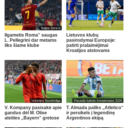
Italijos Serie A
Ilgametis Roma“ saugas
Lietuvos klubų
L. Pellegrini dar metams
pasirodymai Europoje:
liks šiame klube
patirti pralaimėjimai
Kroatijos atstovams
Vokietijos Bundesliga
Pasaulio futbolo čempionatas 2026
V. Kompany pasisakė apie
T. Almada paliks „Atletico“
gandus dėl M. Olise
ir persikels į legendinę
ateities „Bayern“ gretose
Argentinos ekipą