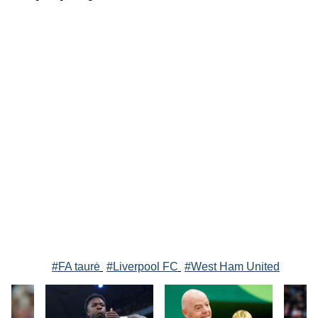
#FA taurė
#Liverpool FC
#West Ham United