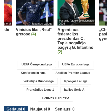
Pasaulio futbolo čempionatas
ransferai
Ispanijos La Liga
2026
Ang
rendė
Vinicius liks „Real“
Argentinos
„Chel
gretose
(4)
federacijos
pasipi
0)
prezidentas C.
gynėju
Tapia negailėjo
pagyrų G. Infantino
(2)
UEFA Čempionų Lyga
UEFA Europos lyga
Konferencijų lyga
Anglijos Premier League
Vokietijos Bundesliga
Ispanijos La Liga
Prancūzijos Ligue 1
Italijos Serie A
Lietuvos TOP LYGA
Geriausi 0
Naujausi 0
Seniausi 0