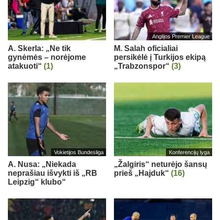
Anglijos Premier League
A. Skerla: „Ne tik
M. Salah oficialiai
gynėmės – norėjome
persikėlė į Turkijos ekipą
atakuoti“
(1)
„Trabzonspor“
(3)
Vokietijos Bundesliga
Konferencijų lyga
A. Nusa: „Niekada
„Žalgiris“ neturėjo šansų
neprašiau išvykti iš „RB
prieš „Hajduk“
(16)
Leipzig“ klubo“