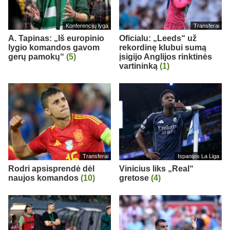
Konferencijų lyga
Transferai
A. Tapinas: „Iš europinio
Oficialu: „Leeds“ už
lygio komandos gavom
rekordinę klubui sumą
gerų pamokų“
(5)
įsigijo Anglijos rinktinės
vartininką
(1)
Transferai
Ispanijos La Liga
Rodri apsisprendė dėl
Vinicius liks „Real“
naujos komandos
(10)
gretose
(4)