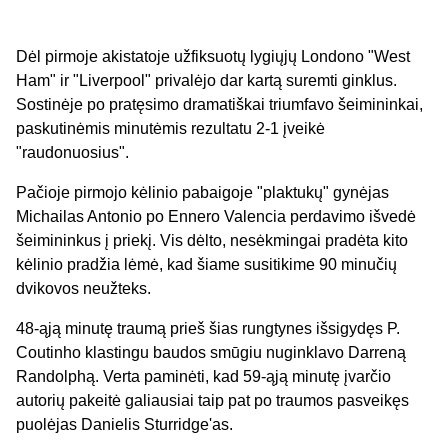
Dėl pirmoje akistatoje užfiksuotų lygiųjų Londono "West
Ham" ir "Liverpool" privalėjo dar kartą suremti ginklus.
Sostinėje po pratęsimo dramatiškai triumfavo šeimininkai,
paskutinėmis minutėmis rezultatu 2-1 įveikė
"raudonuosius".
Pačioje pirmojo kėlinio pabaigoje "plaktukų" gynėjas
Michailas Antonio po Ennero Valencia perdavimo išvedė
šeimininkus į priekį. Vis dėlto, nesėkmingai pradėta kito
kėlinio pradžia lėmė, kad šiame susitikime 90 minučių
dvikovos neužteks.
48-ąją minutę traumą prieš šias rungtynes išsigydęs P.
Coutinho klastingu baudos smūgiu nuginklavo Darreną
Randolphą. Verta paminėti, kad 59-ąją minutę įvarčio
autorių pakeitė galiausiai taip pat po traumos pasveikęs
puolėjas Danielis Sturridge'as.