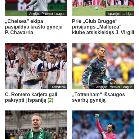
Anglijos Premier League
Ispanijos La Liga
„Chelsea“ ekipa
Prie „Club Brugge“
pasipildys krašto gynėju
prisijungs „Mallorca“
P. Chavarria
klube atsiskleidęs J. Virgili
Transferai
Anglijos Premier League
C. Romero karjera gali
„Tottenham“ išsaugos
pakrypti į Ispaniją
(2)
svarbų gynėją