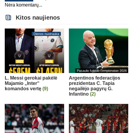
Nėra komentarų...
Kitos naujienos
Dienos nuotrauka
Pasaulio futbolo čempionatas 2026
L. Messi gerokai pakėlė
Argentinos federacijos
Majamio „Inter“
prezidentas C. Tapia
komandos vertę
(9)
negailėjo pagyrų G.
Infantino
(2)