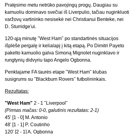
Pratęsimo metu netrūko pavojingų progų. Daugiau su
kamuoliu dominavo svečiai iš Liverpulio, tačiau nuginkluoti
varžovų vartininko nesisekė nei Christianui Benteke, nei
D. Sturridge'ui.
120-ąją minutę "West Ham" po standartinės situacijos
išplėšė pergalę ir kelialapį į kitą etapą. Po Dimitri Payeto
pakelto kamuolio galva Simoną Mignolet nuginklavo ir
rungtynių didvyriu tapo Angelo Ogbonna.
Penktajame FA taurės etape "West Ham" klubas
susigrums su "Blackburn Rovers" futbolininkais.
Rezultatas:
"West Ham"
2 - 1 "Liverpool"
(Pirmas mačas: 0-0, galutinis rezultatas: 2-1)
45' [1 - 0] M. Antonio
48' [1 - 1] P. Coutinho
120' [2 - 1] A. Ogbonna