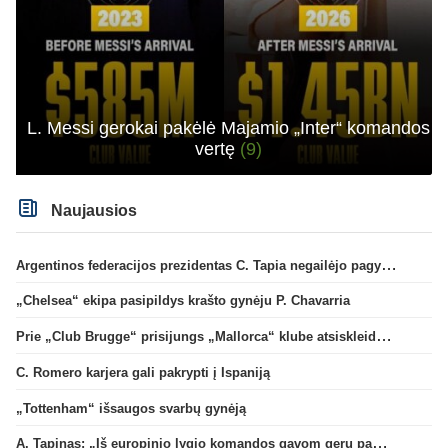
L. Messi gerokai pakėlė Majamio „Inter“ komandos
vertę
(9)
Naujausios
Argentinos federacijos prezidentas C. Tapia negailėjo pagyrų G. Infantino
„Chelsea“ ekipa pasipildys krašto gynėju P. Chavarria
Prie „Club Brugge“ prisijungs „Mallorca“ klube atsiskleidęs J. Virgili
C. Romero karjera gali pakrypti į Ispaniją
„Tottenham“ išsaugos svarbų gynėją
A. Tapinas: „Iš europinio lygio komandos gavom gerų pamokų“