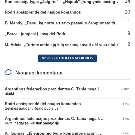
14
Konferencijų lyga: „Žalgiris“ – „Hajduk“ (rungtynės tiesiogiai)
10
Rodri apsisprendė dėl naujos komandos
1
B. Mendy: „Darau ką noriu su savo pasaulio čempionato titulu“
9
„Barca“ jungiasi į kovą dėl Rodri
2
M. Arteta: „Turime ambiciją kitą sezoną kovoti dėl visų titulų“
VISOS FUTBOLO NAUJIENOS
Naujausi komentarai
Argentinos federacijos prezidentas C. Tapia negailėjo pagyrų G. Infantino
58 min.
niurkt
Rodri apsisprendė dėl naujos komandos
1 val.
Sėkmės gaudant Realo puolėjus :)
Argentinos federacijos prezidentas C. Tapia negailėjo pagyrų G. Infantino
1 val.
Kurgi negailės, kai tiek padėjo 😀
A. Tapinas: „Iš europinio lygio komandos gavom gerų pamokų“
2 val.