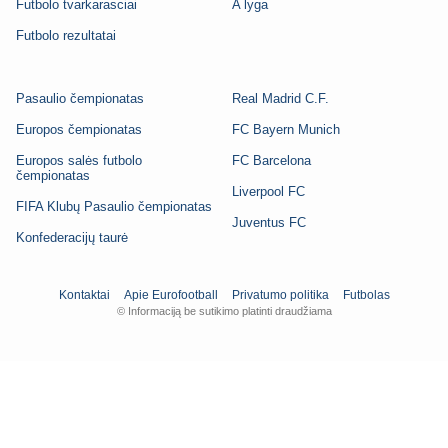
Futbolo tvarkarasciai
A lyga
Futbolo rezultatai
Pasaulio čempionatas
Real Madrid C.F.
Europos čempionatas
FC Bayern Munich
Europos salės futbolo
FC Barcelona
čempionatas
Liverpool FC
FIFA Klubų Pasaulio čempionatas
Juventus FC
Konfederacijų taurė
Kontaktai
Apie Eurofootball
Privatumo politika
Futbolas
© Informaciją be sutikimo platinti draudžiama