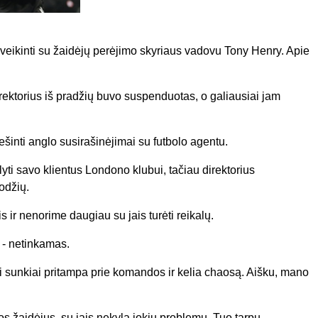
eikinti su žaidėjų perėjimo skyriaus vadovu Tony Henry. Apie
ektorius iš pradžių buvo suspenduotas, o galiausiai jam
ešinti anglo susirašinėjimai su futbolo agentu.
yti savo klientus Londono klubui, tačiau direktorius
odžių.
 ir nenorime daugiau su jais turėti reikalų.
s - netinkamas.
i sunkiai pritampa prie komandos ir kelia chaosą. Aišku, mano
kos žaidėjus, su jais nekyla jokių problemų. Tuo tarpu