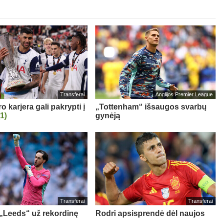
Transferai
Anglijos Premier League
 karjera gali pakrypti į
„Tottenham“ išsaugos svarbų
(1)
gynėją
Transferai
Transferai
: „Leeds“ už rekordinę
Rodri apsisprendė dėl naujos