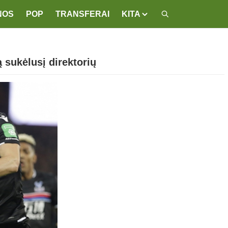
NOS
POP
TRANSFERAI
KITA
 sukėlusį direktorių