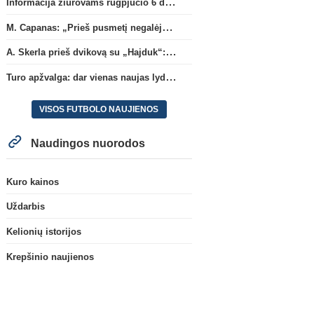
Informacija žiūrovams rugpjūčio 6 d. UEFA rungtynėms
M. Capanas: „Prieš pusmetį negalėjau net įsivaizduoti, kad žaisime prieš „Hajduk“
A. Skerla prieš dvikovą su „Hajduk“: „Tai kito kalibro komanda“
Turo apžvalga: dar vienas naujas lyderis
VISOS FUTBOLO NAUJIENOS
Naudingos nuorodos
Kuro kainos
Uždarbis
Kelionių istorijos
Krepšinio naujienos