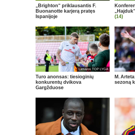
„Brighton“ priklausantis F.
Konferenc
Buonanotte karjerą pratęs
„Hajduk“
Ispanijoje
(14)
Lietuvos TOP LYGA
Turo anonsas: tiesioginių
M. Arteta
konkurentų dvikova
sezoną ko
Gargžduose