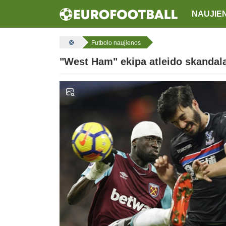
NAUJIE
Futbolo naujienos
"West Ham" ekipa atleido skandalą