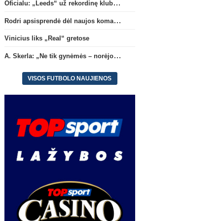
Oficialu: „Leeds“ už rekordinę klubui sumą įsigijo Anglijos rinktinės vartininką
Rodri apsisprendė dėl naujos komandos
Vinicius liks „Real“ gretose
A. Skerla: „Ne tik gynėmės – norėjome atakuoti“
VISOS FUTBOLO NAUJIENOS
Transferai
Ispanij
Rodri apsisprendė dėl naujos
Vinicius liks „Real“ gret
komandos
(5)