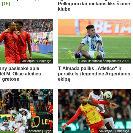
“
(15)
Pellegrini dar metams liks šiame
klube
Vokietijos Bundesliga
Pasaulio futbolo čempionatas 2026
ny pasisakė apie
T. Almada paliks „Atletico“ ir
l M. Olise ateities
persikels į legendinę Argentinos
 gretose
ekipą
Konferencijų lyga
Vokietijos Bundesliga