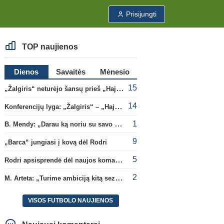
Prisijungti
TOP naujienos
Dienos
Savaitės
Mėnesio
15
„Žalgiris“ neturėjo šansų prieš „Hajduk“
14
Konferencijų lyga: „Žalgiris“ – „Hajduk“ (rungtynės tiesiogiai)
1
B. Mendy: „Darau ką noriu su savo pasaulio čempionato titulu“
9
„Barca“ jungiasi į kovą dėl Rodri
5
Rodri apsisprendė dėl naujos komandos
2
M. Arteta: „Turime ambiciją kitą sezoną kovoti dėl visų titulų“
VISOS FUTBOLO NAUJIENOS