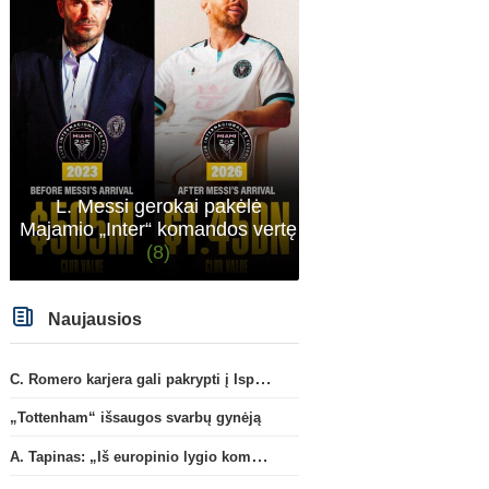
L. Messi gerokai pakėlė
Majamio „Inter“ komandos vertę
(8)
Naujausios
C. Romero karjera gali pakrypti į Ispaniją
„Tottenham“ išsaugos svarbų gynėją
A. Tapinas: „Iš europinio lygio komandos gavom gerų pamokų“