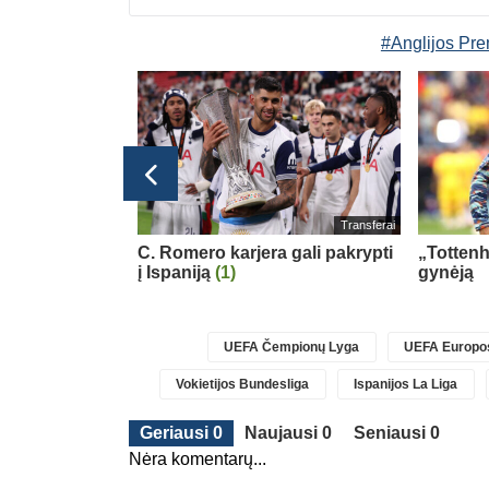
#Anglijos Pr
glijos Premier League
Transferai
 persikėlė į
C. Romero karjera gali pakrypti
„Totten
Trabzonspor“
į Ispaniją
(1)
gynėją
UEFA Čempionų Lyga
UEFA Europos
Vokietijos Bundesliga
Ispanijos La Liga
Geriausi 0
Naujausi 0
Seniausi 0
Nėra komentarų...