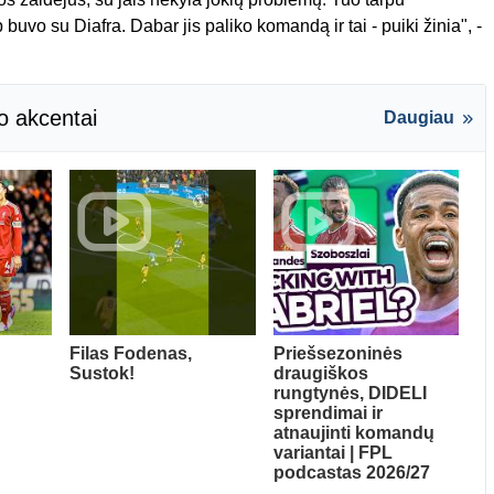
uvo su Diafra. Dabar jis paliko komandą ir tai - puiki žinia", -
o akcentai
Daugiau
Filas Fodenas,
Priešsezoninės
Sustok!
draugiškos
rungtynės, DIDELI
sprendimai ir
atnaujinti komandų
variantai | FPL
podcastas 2026/27