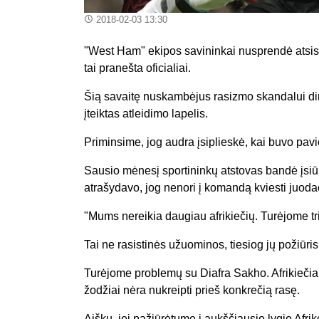
2018-02-03 13:30
"West Ham" ekipos savininkai nusprendė atsisv
tai pranešta oficialiai.
Šią savaitę nuskambėjus rasizmo skandalui dir
įteiktas atleidimo lapelis.
Priminsime, jog audra įsiplieskė, kai buvo pavi
Sausio mėnesį sportininkų atstovas bandė įsiūl
atrašydavo, jog nenori į komandą kviesti juoda
"Mums nereikia daugiau afrikiečių. Turėjome tris
Tai ne rasistinės užuominos, tiesiog jų požiūri
Turėjome problemų su Diafra Sakho. Afrikiečia
žodžiai nėra nukreipti prieš konkrečią rasę.
Aišku, jei pažiūrėtume į aukščiausio lygio Afri