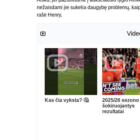
nežaisdami jie sukelia daugybę problemų, kaip b
rašė Henry.
Vide
Kas čia vyksta? 🤔
2025/26 sezono
šokiruojantys
rezultatai