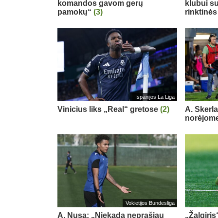
komandos gavom gerų
klubui su
pamokų“
(3)
rinktinės
Ispanijos La Liga
Vinicius liks „Real“ gretose
(2)
A. Skerl
norėjome
Vokietijos Bundesliga
A. Nusa: „Niekada neprašiau
„Žalgiris