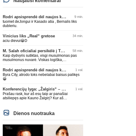
Naujausi komentarai
Rodri apsisprendė dėl naujos komandos
9 min.
tuomet deJongui ir Kasado atia , Bernalis liks
dubleriu.
Vinicius liks „Real“ gretose
34 min.
aciu dievui😀D
M. Salah oficialiai persikėlė į Turkijos ekipą „Trabzonspor“
58 min.
Kaip dydvyris sutiktas, visgi musulmonas pas
musulmonus nuvarė. Viskas logiška,
atsipalaidavęs ten loš.
Rodri apsisprendė dėl naujos komandos
1 val.
Byra City, atrodo toks nebelabai baisus palikęs
😀
Konferencijų lyga: „Žalgiris“ – „Hajduk“ (rungtynės tiesiogiai)
1 val.
Prašau rask, kur aš esu taip ar panašiai
atsiliepęs apie Kauno Žalgirį? Kur aš
priekaištavau dėl jų pralaimėjimo Zagrebe, ar
kur esu jį "spyriu" pavadinęs? Niekur, tai
neskleisk erezijų.
Dienos nuotrauka