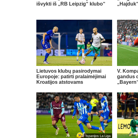
išvykti iš „RB Leipzig“ klubo“
„Hajduk
Lietuvos klubų pasirodymai
V. Kompa
Europoje: patirti pralaimėjimai
gandus dė
Kroatijos atstovams
„Bayern“
Ispanijos La Liga