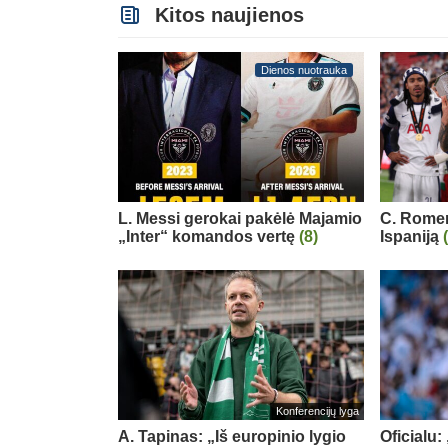
Kitos naujienos
Dienos nuotrauka
L. Messi gerokai pakėlė Majamio
C. Romero
„Inter“ komandos vertę
(8)
Ispaniją
Konferencijų lyga
A. Tapinas: „Iš europinio lygio
Oficialu