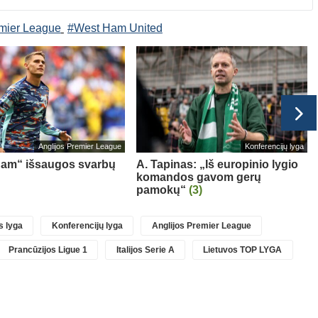
emier League
#West Ham United
Anglijos Premier League
Konferencijų lyga
ham“ išsaugos svarbų
A. Tapinas: „Iš europinio lygio
komandos gavom gerų
pamokų“
(3)
 lyga
Konferencijų lyga
Anglijos Premier League
Prancūzijos Ligue 1
Italijos Serie A
Lietuvos TOP LYGA