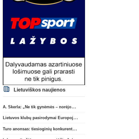
Lietuviškos naujienos
A. Skerla: „Ne tik gynėmės – norėjome atakuoti“
Lietuvos klubų pasirodymai Europoje: patirti pralaimėjimai Kroatijos atstovams
Turo anonsas: tiesioginių konkurentų dvikova Gargžduose