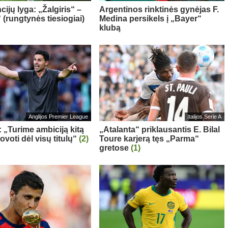
ijų lyga: „Žalgiris“ –
Argentinos rinktinės gynėjas F.
 (rungtynės tiesiogiai)
Medina persikels į „Bayer“
klubą
Anglijos Premier League
Italijos Serie A
: „Turime ambiciją kitą
„Atalanta“ priklausantis E. Bilal
voti dėl visų titulų“
(2)
Toure karjerą tęs „Parma“
gretose
(1)