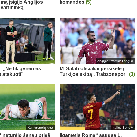
mą įsigijo Anglijos
komandos
(5)
 vartininką
Anglijos Premier League
a: „Ne tik gynėmės –
M. Salah oficialiai persikėlė į
 atakuoti“
Turkijos ekipą „Trabzonspor“
(3)
Konferencijų lyga
Italijos Serie A
“ neturėjo šansų prieš
Ilgametis Roma“ saugas L.