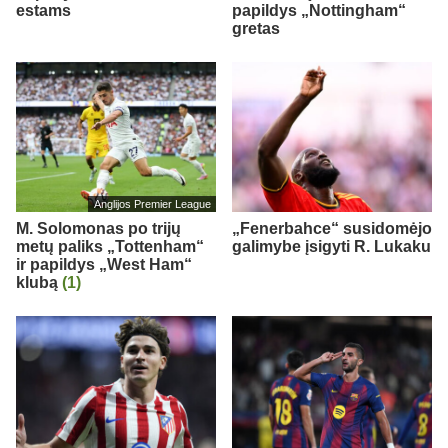
estams
papildys „Nottingham“
gretas
Anglijos Premier League
M. Solomonas po trijų
„Fenerbahce“ susidomėjo
metų paliks „Tottenham“
galimybe įsigyti R. Lukaku
ir papildys „West Ham“
klubą
(1)