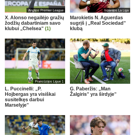
Anglijos Premier League
Ispanijos La Liga
X. Alonso negailėjo gražių
Marokietis N. Aguerdas
žodžių dabartiniam savo
sugrįš į „Real Sociedad“
klubui „Chelsea“
(1)
klubą
Prancūzijos Ligue 1
L. Puccinelli: „P.
G. Paberžis: „Man
Hojbergas yra visiškai
Žalgiris“ yra širdyje“
susitelkęs darbui
Marselyje“