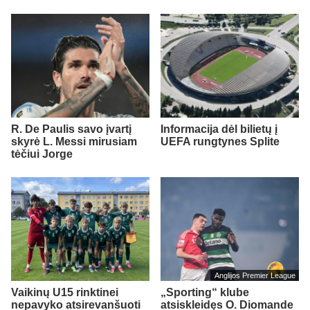
R. De Paulis savo įvartį
Informacija dėl bilietų į
skyrė L. Messi mirusiam
UEFA rungtynes Splite
tėčiui Jorge
Anglijos Premier League
Vaikinų U15 rinktinei
„Sporting“ klube
nepavyko atsirevanšuoti
atsiskleidęs O. Diomande