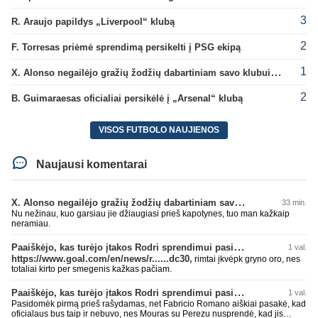
3
R. Araujo papildys „Liverpool“ klubą
2
F. Torresas priėmė sprendimą persikelti į PSG ekipą
1
X. Alonso negailėjo gražių žodžių dabartiniam savo klubui „Chelsea“
2
B. Guimaraesas oficialiai persikėlė į „Arsenal“ klubą
VISOS FUTBOLO NAUJIENOS
Naujausi komentarai
X. Alonso negailėjo gražių žodžių dabartiniam savo klubui „Chelsea“
33 min.
Nu nežinau, kuo garsiau jie džiaugiasi prieš kapotynes, tuo man kažkaip
neramiau.
Paaiškėjo, kas turėjo įtakos Rodri sprendimui pasirinkti Barselonos pusę
1 val.
https://www.goal.com/en/news/r......dc30,
rimtai įkvėpk gryno oro, nes
totaliai kirto per smegenis kažkas pačiam.
Paaiškėjo, kas turėjo įtakos Rodri sprendimui pasirinkti Barselonos pusę
1 val.
Pasidomėk pirmą prieš rašydamas, net Fabricio Romano aiškiai pasakė, kad
oficialaus bus taip ir nebuvo, nes Mouras su Perezu nusprendė, kad jis