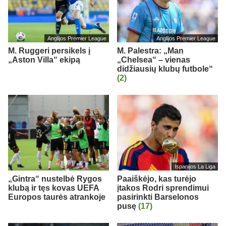
Anglijos Premier League
Anglijos Premier League
M. Ruggeri persikels į
M. Palestra: „Man
„Aston Villa“ ekipą
„Chelsea“ – vienas
didžiausių klubų futbole“
(2)
Ispanijos La Liga
„Gintra“ nustelbė Rygos
Paaiškėjo, kas turėjo
klubą ir tęs kovas UEFA
įtakos Rodri sprendimui
Europos taurės atrankoje
pasirinkti Barselonos
pusę
(17)