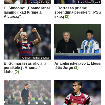
Ispanijos La Liga
Prancūzijos Ligue 1
D. Simeone: „Esame labai
F. Torresas priėmė
laimingi, kad turime J.
sprendimą persikelti į PSG
Alvarezą“
ekipą
(2)
Anglijos Premier League
B. Guimaraesas oficialiai
Anapilin iškeliavo L. Messi
persikėlė į „Arsenal“
tėtis Jorge
(3)
klubą
(2)