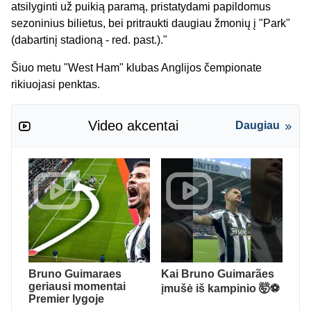
atsilyginti už puikią paramą, pristatydami papildomus
sezoninius bilietus, bei pritraukti daugiau žmonių į "Park"
(dabartinį stadioną - red. past.)."
Šiuo metu "West Ham" klubas Anglijos čempionate
rikiuojasi penktas.
Video akcentai
Daugiau
Bruno Guimaraes
Kai Bruno Guimarães
geriausi momentai
įmušė iš kampinio 🤯⚽️
Premier lygoje