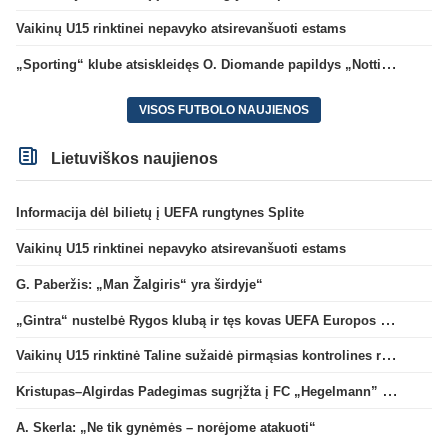
Vaikinų U15 rinktinei nepavyko atsirevanšuoti estams
„Sporting“ klube atsiskleidęs O. Diomande papildys „Nottingham“ gretas
VISOS FUTBOLO NAUJIENOS
Lietuviškos naujienos
Informacija dėl bilietų į UEFA rungtynes Splite
Vaikinų U15 rinktinei nepavyko atsirevanšuoti estams
G. Paberžis: „Man Žalgiris“ yra širdyje“
„Gintra“ nustelbė Rygos klubą ir tęs kovas UEFA Europos taurės atrankoje
Vaikinų U15 rinktinė Taline sužaidė pirmąsias kontrolines rungtynes
Kristupas–Algirdas Padegimas sugrįžta į FC „Hegelmann” B sudėtį
A. Skerla: „Ne tik gynėmės – norėjome atakuoti“