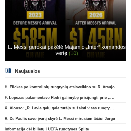
L. Messi gerokai pakėlė Majamio „Inter“ komandos
vertę
(10)
Naujausios
H. Flickas po kontrolinių rungtynių atsisveikino su R. Araujo
F. Lopezas pakomentavo Rodri galimybę prisijungti prie „Barcelona“ ekipos
X. Alonso: „R. Lavia galų gale turėjo sužaisti visas rungtynes“
R. De Paulis savo įvartį skyrė L. Messi mirusiam tėčiui Jorge
Informacija dėl bilietų į UEFA rungtynes Splite