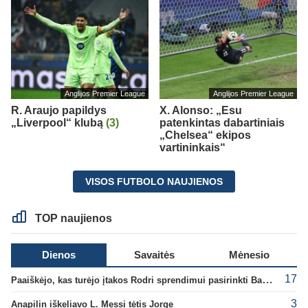
Anglijos Premier League
Anglijos Premier League
R. Araujo papildys
X. Alonso: „Esu
„Liverpool“ klubą
(3)
patenkintas dabartiniais
„Chelsea“ ekipos
vartininkais“
VISOS FUTBOLO NAUJIENOS
TOP naujienos
Dienos
Savaitės
Mėnesio
17
Paaiškėjo, kas turėjo įtakos Rodri sprendimui pasirinkti Barselonos pusę
3
Anapilin iškeliavo L. Messi tėtis Jorge