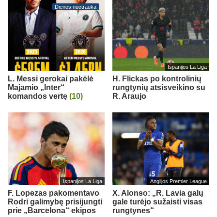
Dienos nuotrauka
Ispanijos La Liga
L. Messi gerokai pakėlė
H. Flickas po kontrolinių
Majamio „Inter“
rungtynių atsisveikino su
komandos vertę
(10)
R. Araujo
Ispanijos La Liga
Anglijos Premier League
F. Lopezas pakomentavo
X. Alonso: „R. Lavia galų
Rodri galimybę prisijungti
gale turėjo sužaisti visas
prie „Barcelona“ ekipos
rungtynes“