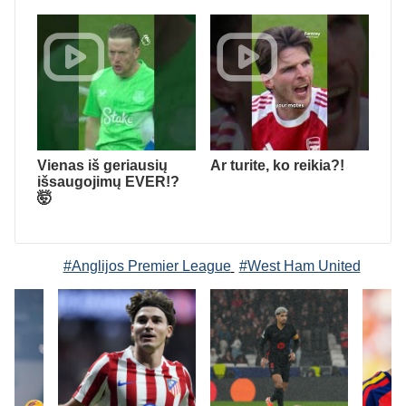
Vienas iš geriausių
Ar turite, ko reikia?!
išsaugojimų EVER!?
🤯
#Anglijos Premier League
#West Ham United