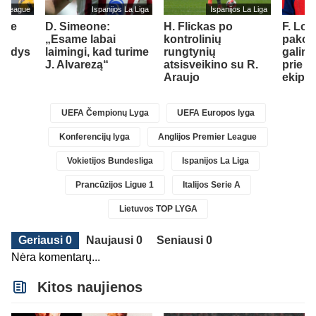
er League
Ispanijos La Liga
Ispanijos La Liga
ube
D. Simeone:
H. Flickas po
F. Lo
.
„Esame labai
kontrolinių
pakom
ildys
laimingi, kad turime
rungtynių
galimy
“
J. Alvarezą“
atsisveikino su R.
prie „
Araujo
ekipo
UEFA Čempionų Lyga
UEFA Europos lyga
Konferencijų lyga
Anglijos Premier League
Vokietijos Bundesliga
Ispanijos La Liga
Prancūzijos Ligue 1
Italijos Serie A
Lietuvos TOP LYGA
Geriausi 0
Naujausi 0
Seniausi 0
Nėra komentarų...
Kitos naujienos