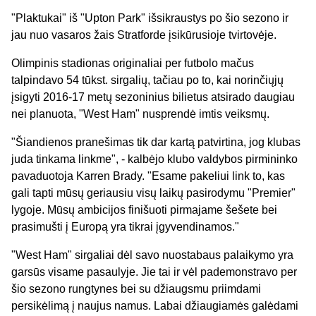
"Plaktukai" iš "Upton Park" išsikraustys po šio sezono ir
jau nuo vasaros žais Stratforde įsikūrusioje tvirtovėje.
Olimpinis stadionas originaliai per futbolo mačus
talpindavo 54 tūkst. sirgalių, tačiau po to, kai norinčiųjų
įsigyti 2016-17 metų sezoninius bilietus atsirado daugiau
nei planuota, "West Ham" nusprendė imtis veiksmų.
"Šiandienos pranešimas tik dar kartą patvirtina, jog klubas
juda tinkama linkme", - kalbėjo klubo valdybos pirmininko
pavaduotoja Karren Brady. "Esame pakeliui link to, kas
gali tapti mūsų geriausiu visų laikų pasirodymu "Premier"
lygoje. Mūsų ambicijos finišuoti pirmajame šešete bei
prasimušti į Europą yra tikrai įgyvendinamos."
"West Ham" sirgaliai dėl savo nuostabaus palaikymo yra
garsūs visame pasaulyje. Jie tai ir vėl pademonstravo per
šio sezono rungtynes bei su džiaugsmu priimdami
persikėlimą į naujus namus. Labai džiaugiamės galėdami