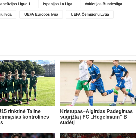
ancūzijos Ligue 1
Ispanijos La Liga
Vokietijos Bundesliga
jų lyga
UEFA Europos lyga
UEFA Čempionų Lyga
15 rinktinė Taline
Kristupas–Algirdas Padegimas
pirmąsias kontrolines
sugrįžta į FC „Hegelmann” B
es
sudėtį