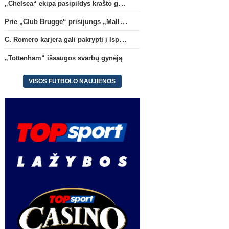
„Chelsea“ ekipa pasipildys krašto gynėju P. Chavarria
Prie „Club Brugge“ prisijungs „Mallorca“ klube atsiskleidęs J. Virgili
C. Romero karjera gali pakrypti į Ispaniją
„Tottenham“ išsaugos svarbų gynėją
VISOS FUTBOLO NAUJIENOS
Anglijos Premier League
Konfere
„Tottenham“ išsaugos svarbų
A. Tapinas: „Iš europinio
gynėją
komandos gavom gerų
pamokų“
(5)