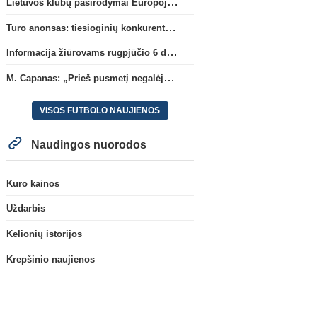
Lietuvos klubų pasirodymai Europoje: patirti pralaimėjimai Kroatijos atstovams
Turo anonsas: tiesioginių konkurentų dvikova Gargžduose
Informacija žiūrovams rugpjūčio 6 d. UEFA rungtynėms
M. Capanas: „Prieš pusmetį negalėjau net įsivaizduoti, kad žaisime prieš „Hajduk“
VISOS FUTBOLO NAUJIENOS
Naudingos nuorodos
Kuro kainos
Uždarbis
Kelionių istorijos
Krepšinio naujienos