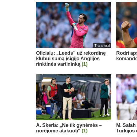
Transferai
Oficialu: „Leeds“ už rekordinę
Rodri ap
klubui sumą įsigijo Anglijos
komand
rinktinės vartininką
(1)
A. Skerla: „Ne tik gynėmės –
M. Salah 
norėjome atakuoti“
(1)
Turkijos