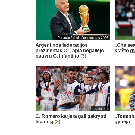
Pasaulio futbolo čempionatas 2026
Argentinos federacijos
„Chelsea
prezidentas C. Tapia negailėjo
krašto g
pagyrų G. Infantino
(3)
Transferai
C. Romero karjera gali pakrypti į
„Tottenh
Ispaniją
(2)
gynėją