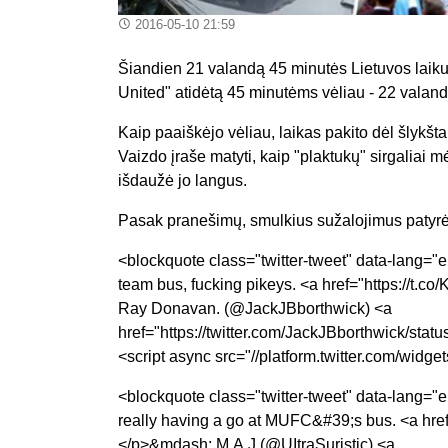
2016-05-10 21:59
Šiandien 21 valandą 45 minutės Lietuvos laiku 
United" atidėtą 45 minutėms vėliau - 22 valand
Kaip paaiškėjo vėliau, laikas pakito dėl šlykš
Vaizdo įraše matyti, kaip "plaktukų" sirgaliai m
išdaužė jo langus.
Pasak pranešimų, smulkius sužalojimus patyrė 
<blockquote class="twitter-tweet" data-lang="
team bus, fucking pikeys. <a href="https://t
Ray Donavan. (@JackJBborthwick) <a
href="https://twitter.com/JackJBborthwick/s
<script async src="//platform.twitter.com/widget
<blockquote class="twitter-tweet" data-lang="e
really having a go at MUFC&#39;s bus. <a hre
</p>&mdash; M.A.J (@UItraSuristic) <a