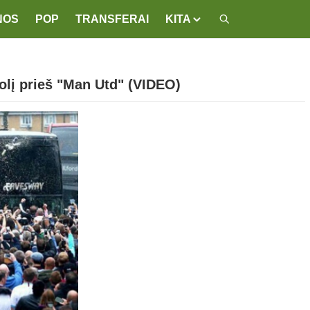
NOS
POP
TRANSFERAI
KITA
olį prieš "Man Utd" (VIDEO)