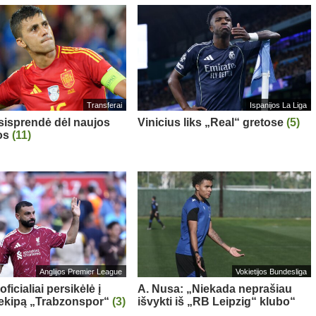
Transferai
Ispanijos La Liga
sisprendė dėl naujos
Vinicius liks „Real“ gretose
(5)
os
(11)
Anglijos Premier League
Vokietijos Bundesliga
oficialiai persikėlė į
A. Nusa: „Niekada neprašiau
 ekipą „Trabzonspor“
(3)
išvykti iš „RB Leipzig“ klubo“