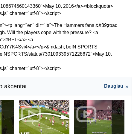
us/730108674560143360">May 10, 2016</a></blockquote>
s.js" charset="utf-8"></script>
"en"><p lang="en" dir="ltr">The Hammers fans &#39;road
. Will the players cope with the pressure? <a
sh">#BPL</a> <a
.com/GdY7K4Svi4</a></p>&mdash; beIN SPORTS
m/beINSPORTS/status/730109339571228672">May 10,
s.js" charset="utf-8"></script>
o akcentai
Daugiau