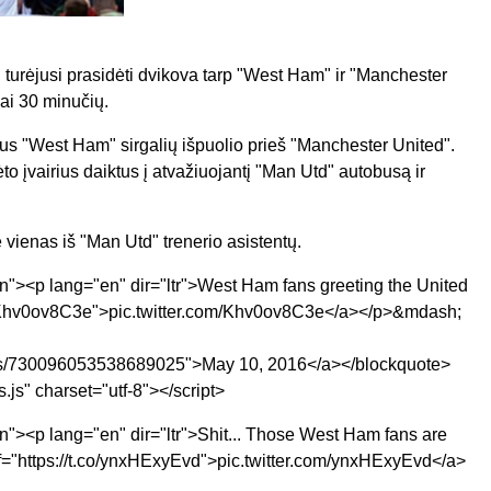
turėjusi prasidėti dvikova tarp "West Ham" ir "Manchester
ai 30 minučių.
taus "West Ham" sirgalių išpuolio prieš "Manchester United".
ėto įvairius daiktus į atvažiuojantį "Man Utd" autobusą ir
vienas iš "Man Utd" trenerio asistentų.
en"><p lang="en" dir="ltr">West Ham fans greeting the United
.co/Khv0ov8C3e">pic.twitter.com/Khv0ov8C3e</a></p>&mdash;
tatus/730096053538689025">May 10, 2016</a></blockquote>
s.js" charset="utf-8"></script>
n"><p lang="en" dir="ltr">Shit... Those West Ham fans are
f="https://t.co/ynxHExyEvd">pic.twitter.com/ynxHExyEvd</a>