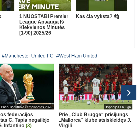
o
1 NUOSTABI Premier
Kas čia vyksta? 🤔
League Apsauga Iš
Kiekvienos Minutės
[1-90] 2025/26
#Manchester United FC
#West Ham United
Pasaulio futbolo čempionatas 2026
Ispanijos La Liga
os federacijos
Prie „Club Brugge“ prisijungs
tas C. Tapia negailėjo
„Mallorca“ klube atsiskleidęs J.
. Infantino
(3)
Virgili