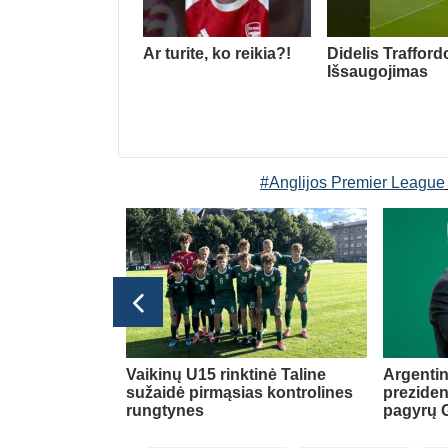
Ar turite, ko reikia?!
Didelis Trafford
Išsaugojimas
#Anglijos Premier League
Transferai
ė dėl naujos
Vaikinų U15 rinktinė Taline
Argentin
sužaidė pirmąsias kontrolines
preziden
rungtynes
pagyrų G