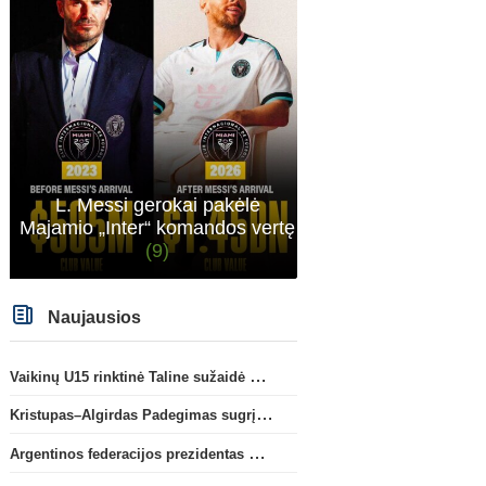
L. Messi gerokai pakėlė
Majamio „Inter“ komandos vertę
(9)
Naujausios
Vaikinų U15 rinktinė Taline sužaidė pirmąsias kontrolines rungtynes
Kristupas–Algirdas Padegimas sugrįžta į FC „Hegelmann” B sudėtį
Argentinos federacijos prezidentas C. Tapia negailėjo pagyrų G. Infantino