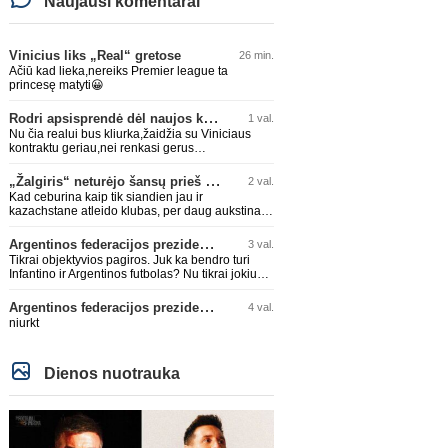
Naujausi komentarai
Vinicius liks „Real“ gretose
26 min.
Ačiū kad lieka,nereiks Premier league ta
princesę matyti😀
Rodri apsisprendė dėl naujos komandos
1 val.
Nu čia realui bus kliurka,žaidžia su Viniciaus
kontraktu geriau,nei renkasi gerus
žaidėjus...kolkas ne vienas nebuvo geras
„Žalgiris“ neturėjo šansų prieš „Hajduk“
2 val.
Kad ceburina kaip tik siandien jau ir
kazachstane atleido klubas, per daug aukstinat
ji.
Argentinos federacijos prezidentas C. Tapia negailėjo pagyrų G. Infantino
3 val.
Tikrai objektyvios pagiros. Juk ka bendro turi
Infantino ir Argentinos futbolas? Nu tikrai jokiu
bendru reikaliuku :)))
Argentinos federacijos prezidentas C. Tapia negailėjo pagyrų G. Infantino
4 val.
niurkt
Dienos nuotrauka