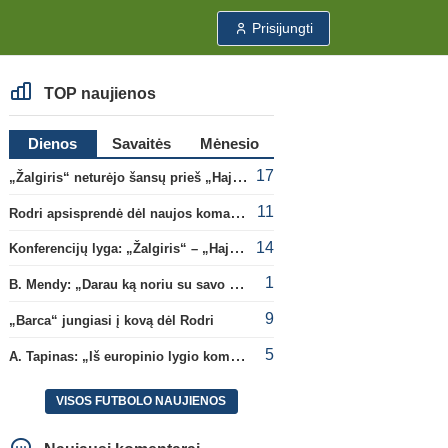
Prisijungti
TOP naujienos
Dienos
Savaitės
Mėnesio
17
„Žalgiris“ neturėjo šansų prieš „Hajduk“
11
Rodri apsisprendė dėl naujos komandos
14
Konferencijų lyga: „Žalgiris“ – „Hajduk“ (rungtynės tiesiogiai)
1
B. Mendy: „Darau ką noriu su savo pasaulio čempionato titulu“
9
„Barca“ jungiasi į kovą dėl Rodri
5
A. Tapinas: „Iš europinio lygio komandos gavom gerų pamokų“
VISOS FUTBOLO NAUJIENOS