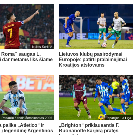
Italijos Serie A
s Roma“ saugas L.
Lietuvos klubų pasirodymai
ni dar metams liks šiame
Europoje: patirti pralaimėjimai
Kroatijos atstovams
Pasaulio futbolo čempionatas 2026
Ispanijos La Liga
 paliks „Atletico“ ir
„Brighton“ priklausantis F.
s į legendinę Argentinos
Buonanotte karjerą pratęs