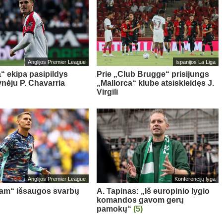
Anglijos Premier League
Ispanijos La Liga
“ ekipa pasipildys
Prie „Club Brugge“ prisijungs
ynėju P. Chavarria
„Mallorca“ klube atsiskleidęs J.
Virgili
Anglijos Premier League
Konferencijų lyga
am“ išsaugos svarbų
A. Tapinas: „Iš europinio lygio
komandos gavom gerų
pamokų“
(5)