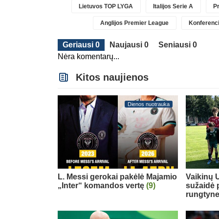
Lietuvos TOP LYGA
Italijos Serie A
Pr
Anglijos Premier League
Konferenci
Geriausi 0
Naujausi 0
Seniausi 0
Nėra komentarų...
Kitos naujienos
Dienos nuotrauka
L. Messi gerokai pakėlė Majamio
Vaikinų U
„Inter“ komandos vertę
(9)
sužaidė 
rungtyn