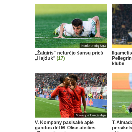
Konferencijų lyga
„Žalgiris“ neturėjo šansų prieš
Ilgameti
„Hajduk“
(17)
Pellegri
klube
Vokietijos Bundesliga
V. Kompany pasisakė apie
T. Almada
gandus dėl M. Olise ateities
persikel