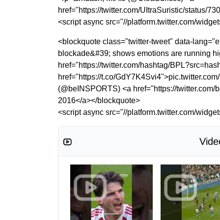
href="https://twitter.com/UItraSuristic/stat
<script async src="//platform.twitter.com/widget
<blockquote class="twitter-tweet" data-lang=
blockade&#39; shows emotions are running high
href="https://twitter.com/hashtag/BPL?src=ha
href="https://t.co/GdY7K4Svi4">pic.twitter
(@beINSPORTS) <a href="https://twitter.co
2016</a></blockquote>
<script async src="//platform.twitter.com/widget
Vide