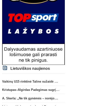
Lietuviškos naujienos
Vaikinų U15 rinktinė Taline sužaidė pirmąsias kontrolines rungtynes
Kristupas–Algirdas Padegimas sugrįžta į FC „Hegelmann” B sudėtį
A. Skerla: „Ne tik gynėmės – norėjome atakuoti“