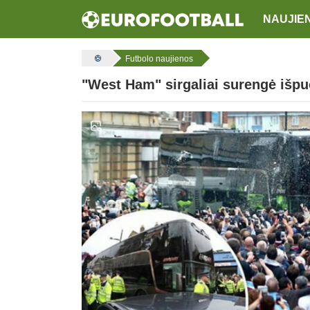
NAUJIE
Futbolo naujienos
"West Ham" sirgaliai surengė išpu