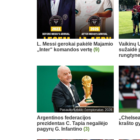
L. Messi gerokai pakėlė Majamio
Vaikinų U
„Inter“ komandos vertę
(9)
sužaidė 
rungtyn
Pasaulio futbolo čempionatas 2026
Argentinos federacijos
„Chelsea
prezidentas C. Tapia negailėjo
krašto g
pagyrų G. Infantino
(3)