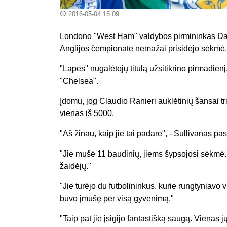
2016-05-04 15:09
Londono "West Ham" valdybos pirmininkas Davi
Anglijos čempionate nemažai prisidėjo sėkmė.
"Lapės" nugalėtojų titulą užsitikrino pirmadie
"Chelsea".
Įdomu, jog Claudio Ranieri auklėtinių šansai t
vienas iš 5000.
"Aš žinau, kaip jie tai padarė", - Sullivanas p
"Jie mušė 11 baudinių, jiems šypsojosi sėkmė. J
žaidėjų."
"Jie turėjo du futbolininkus, kurie rungtyniavo 
buvo įmušę per visą gyvenimą."
"Taip pat jie įsigijo fantastišką saugą. Vienas jų 