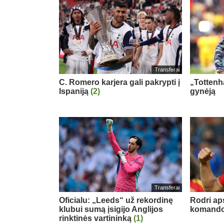
Transferai
C. Romero karjera gali pakrypti į
„Tottenh
Ispaniją
(2)
gynėją
Transferai
Oficialu: „Leeds“ už rekordinę
Rodri ap
klubui sumą įsigijo Anglijos
komand
rinktinės vartininką
(1)