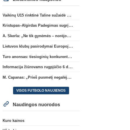
Vaikinų U15 rinktinė Taline sužaidė pirmąsias kontrolines rungtynes
Kristupas–Algirdas Padegimas sugrįžta į FC „Hegelmann” B sudėtį
A. Skerla: „Ne tik gynėmės – norėjome atakuoti“
Lietuvos klubų pasirodymai Europoje: patirti pralaimėjimai Kroatijos atstovams
Turo anonsas: tiesioginių konkurentų dvikova Gargžduose
Informacija žiūrovams rugpjūčio 6 d. UEFA rungtynėms
M. Capanas: „Prieš pusmetį negalėjau net įsivaizduoti, kad žaisime prieš „Hajduk“
VISOS FUTBOLO NAUJIENOS
Naudingos nuorodos
Kuro kainos