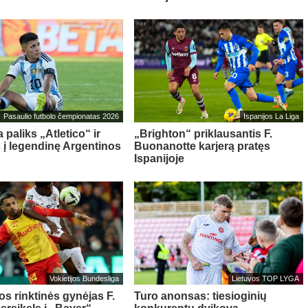
Pasaulio futbolo čempionatas 2026
Ispanijos La Liga
 paliks „Atletico“ ir
„Brighton“ priklausantis F.
s į legendinę Argentinos
Buonanotte karjerą pratęs
Ispanijoje
Vokietijos Bundesliga
Lietuvos TOP LYGA
os rinktinės gynėjas F.
Turo anonsas: tiesioginių