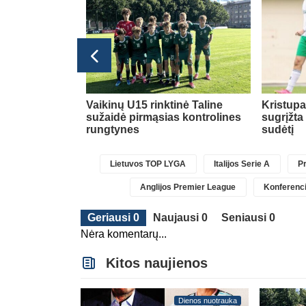
Transferai
ė dėl naujos
Vaikinų U15 rinktinė Taline
Kristup
sužaidė pirmąsias kontrolines
sugrįžta
rungtynes
sudėtį
Lietuvos TOP LYGA
Italijos Serie A
Pr
Anglijos Premier League
Konferenci
Geriausi 0
Naujausi 0
Seniausi 0
Nėra komentarų...
Kitos naujienos
Dienos nuotrauka