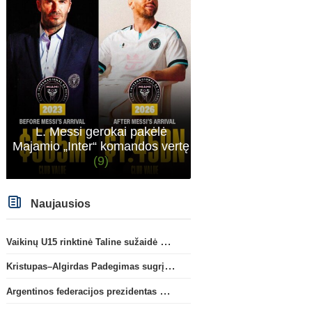
L. Messi gerokai pakėlė
Majamio „Inter“ komandos vertę
(9)
Naujausios
Vaikinų U15 rinktinė Taline sužaidė pirmąsias kontrolines rungtynes
Kristupas–Algirdas Padegimas sugrįžta į FC „Hegelmann” B sudėtį
Argentinos federacijos prezidentas C. Tapia negailėjo pagyrų G. Infantino