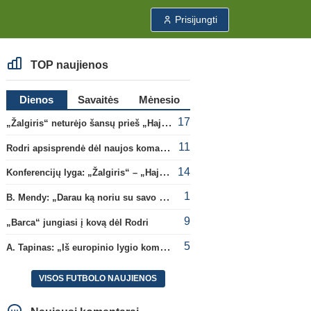
Prisijungti
TOP naujienos
Dienos
Savaitės
Mėnesio
17
„Žalgiris“ neturėjo šansų prieš „Hajduk“
11
Rodri apsisprendė dėl naujos komandos
14
Konferencijų lyga: „Žalgiris“ – „Hajduk“ (rungtynės tiesiogiai)
1
B. Mendy: „Darau ką noriu su savo pasaulio čempionato titulu“
9
„Barca“ jungiasi į kovą dėl Rodri
5
A. Tapinas: „Iš europinio lygio komandos gavom gerų pamokų“
VISOS FUTBOLO NAUJIENOS