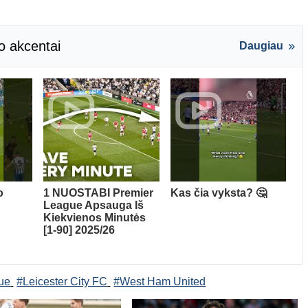
o akcentai
Daugiau
o
1 NUOSTABI Premier
Kas čia vyksta? 🤔
League Apsauga Iš
Kiekvienos Minutės
[1-90] 2025/26
ue
#Leicester City FC
#West Ham United