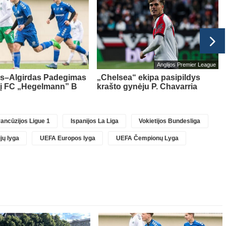
Anglijos Premier League
as–Algirdas Padegimas
„Chelsea“ ekipa pasipildys
 į FC „Hegelmann” B
krašto gynėju P. Chavarria
ancūzijos Ligue 1
Ispanijos La Liga
Vokietijos Bundesliga
jų lyga
UEFA Europos lyga
UEFA Čempionų Lyga