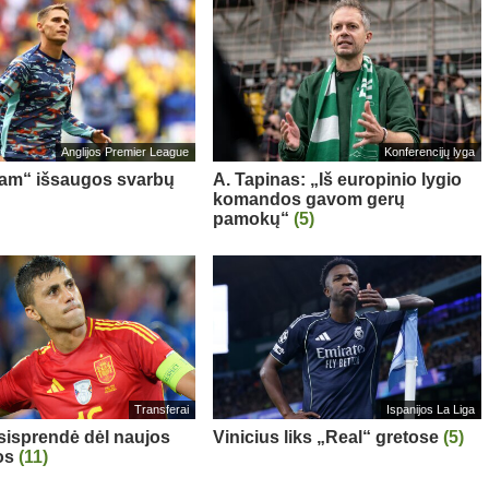
Anglijos Premier League
Konferencijų lyga
am“ išsaugos svarbų
A. Tapinas: „Iš europinio lygio
komandos gavom gerų
pamokų“
(5)
Transferai
Ispanijos La Liga
sisprendė dėl naujos
Vinicius liks „Real“ gretose
(5)
os
(11)