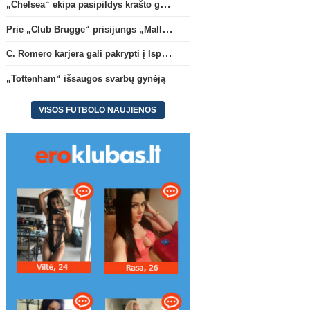
„Chelsea“ ekipa pasipildys krašto gynėju P. Chavarria
Prie „Club Brugge“ prisijungs „Mallorca“ klube atsiskleidęs J. Virgili
C. Romero karjera gali pakrypti į Ispaniją
„Tottenham“ išsaugos svarbų gynėją
Ispanijos La Liga
Anglijos Premi
Prie „Club Brugge“ prisijungs
„Tottenham“ išsaugos s
VISOS FUTBOLO NAUJIENOS
„Mallorca“ klube atsiskleidęs J.
gynėją
Virgili