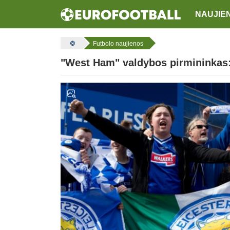
NAUJIE
Futbolo naujienos
"West Ham" valdybos pirmininkas: