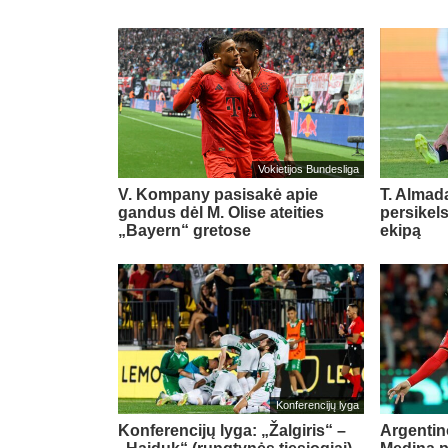
Vokietijos Bundesliga
V. Kompany pasisakė apie
T. Almada
gandus dėl M. Olise ateities
persikel
„Bayern“ gretose
ekipą
Konferencijų lyga
Konferencijų lyga: „Žalgiris“ –
Argentin