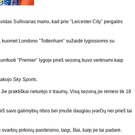
das Sullivanas mano, kad prie "Leicester City" pergalės
nį, kuomet Londono "Tottenham" sužaidė lygiosiomis su
riumfuoti "Premier" lygoje prieš sezoną buvo vertinami kaip
asakojo
Sky Sports
.
ie praktiškai neturėjo ir traumų. Visą sezoną jie rėmėsi tik 18
virš savo galimybių ribos bei įmušė daugiau įvarčių nei prieš tai
svarbių pirkinių pasiteisino, taigi, štai, kaip jie tai padarė.