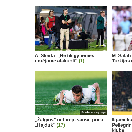
A. Skerla: „Ne tik gynėmės –
M. Salah 
norėjome atakuoti“
(1)
Turkijos
Konferencijų lyga
„Žalgiris“ neturėjo šansų prieš
Ilgameti
„Hajduk“
(17)
Pellegri
klube