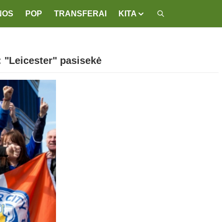
NOS
POP
TRANSFERAI
KITA
 "Leicester" pasisekė