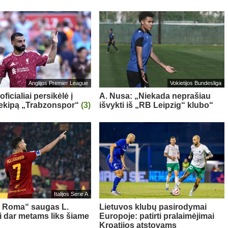
Anglijos Premier League
Vokietijos Bundesliga
oficialiai persikėlė į
A. Nusa: „Niekada neprašiau
 ekipą „Trabzonspor“
(3)
išvykti iš „RB Leipzig“ klubo“
Italijos Serie A
s Roma“ saugas L.
Lietuvos klubų pasirodymai
ni dar metams liks šiame
Europoje: patirti pralaimėjimai
Kroatijos atstovams