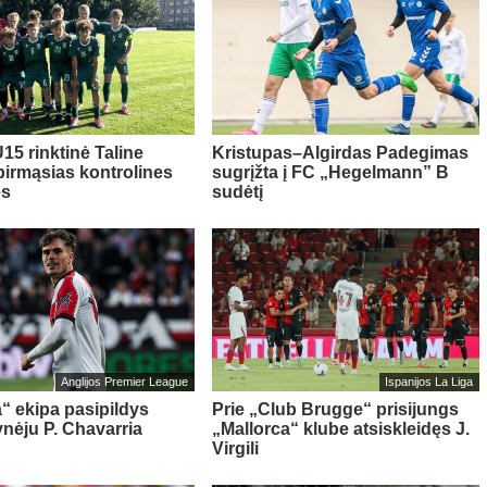
15 rinktinė Taline
Kristupas–Algirdas Padegimas
pirmąsias kontrolines
sugrįžta į FC „Hegelmann” B
es
sudėtį
Anglijos Premier League
Ispanijos La Liga
“ ekipa pasipildys
Prie „Club Brugge“ prisijungs
ynėju P. Chavarria
„Mallorca“ klube atsiskleidęs J.
Virgili