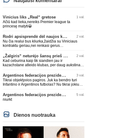
Naujausi komentarai
Vinicius liks „Real“ gretose
1 val.
Ačiū kad lieka,nereiks Premier league ta
princesę matyti😀
Rodri apsisprendė dėl naujos komandos
2 val.
Nu čia realui bus kliurka,žaidžia su Viniciaus
kontraktu geriau,nei renkasi gerus
žaidėjus...kolkas ne vienas nebuvo geras
„Žalgiris“ neturėjo šansų prieš „Hajduk“
2 val.
Kad ceburina kaip tik siandien jau ir
kazachstane atleido klubas, per daug aukstinat
ji.
Argentinos federacijos prezidentas C. Tapia negailėjo pagyrų G. Infantino
3 val.
Tikrai objektyvios pagiros. Juk ka bendro turi
Infantino ir Argentinos futbolas? Nu tikrai jokiu
bendru reikaliuku :)))
Argentinos federacijos prezidentas C. Tapia negailėjo pagyrų G. Infantino
5 val.
niurkt
Dienos nuotrauka