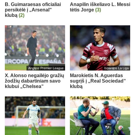
B. Guimaraesas oficialiai
Anapilin iškeliavo L. Messi
persikėlė į „Arsenal“
tėtis Jorge
(3)
klubą
(2)
Anglijos Premier League
Ispanijos La Liga
X. Alonso negailėjo gražių
Marokietis N. Aguerdas
žodžių dabartiniam savo
sugrįš į „Real Sociedad“
klubui „Chelsea“
klubą