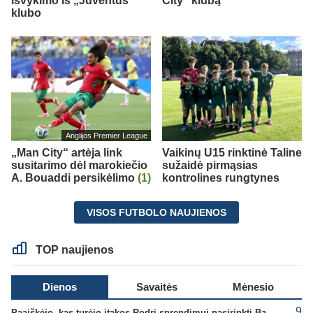
išvykimo iš „Juventus“
City“ klubą
klubo
Anglijos Premier League
„Man City“ artėja link
Vaikinų U15 rinktinė Taline
susitarimo dėl marokiečio
sužaidė pirmąsias
A. Bouaddi persikėlimo
(1)
kontrolines rungtynes
VISOS FUTBOLO NAUJIENOS
TOP naujienos
Dienos
Savaitės
Mėnesio
9
Paaiškėjo, kas turėjo įtakos Rodri sprendimui pasirinkti Barselonos pusę