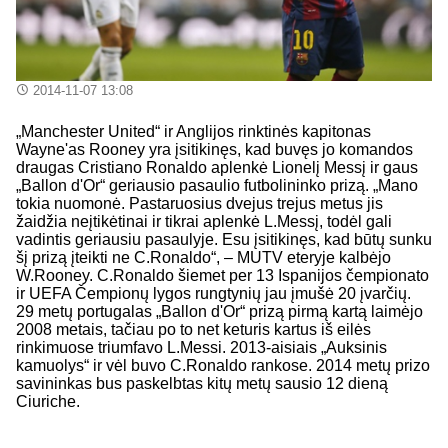
2014-11-07 13:08
„Manchester United“ ir Anglijos rinktinės kapitonas
Wayne'as Rooney yra įsitikinęs, kad buvęs jo komandos
draugas Cristiano Ronaldo aplenkė Lionelį Messį ir gaus
„Ballon d'Or“ geriausio pasaulio futbolininko prizą. „Mano
tokia nuomonė. Pastaruosius dvejus trejus metus jis
žaidžia neįtikėtinai ir tikrai aplenkė L.Messį, todėl gali
vadintis geriausiu pasaulyje. Esu įsitikinęs, kad būtų sunku
šį prizą įteikti ne C.Ronaldo“, – MUTV eteryje kalbėjo
W.Rooney. C.Ronaldo šiemet per 13 Ispanijos čempionato
ir UEFA Čempionų lygos rungtynių jau įmušė 20 įvarčių.
29 metų portugalas „Ballon d'Or“ prizą pirmą kartą laimėjo
2008 metais, tačiau po to net keturis kartus iš eilės
rinkimuose triumfavo L.Messi. 2013-aisiais „Auksinis
kamuolys“ ir vėl buvo C.Ronaldo rankose. 2014 metų prizo
savininkas bus paskelbtas kitų metų sausio 12 dieną
Ciuriche.