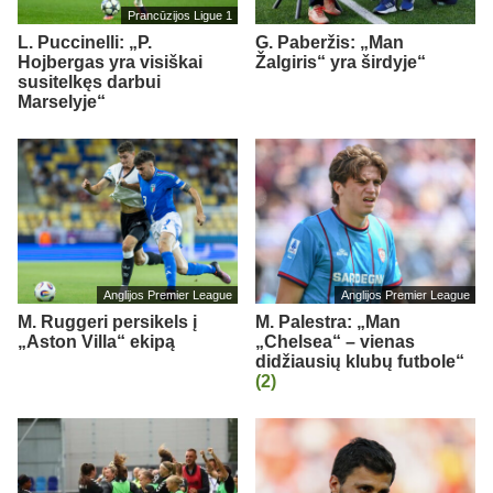
Prancūzijos Ligue 1
L. Puccinelli: „P.
G. Paberžis: „Man
Hojbergas yra visiškai
Žalgiris“ yra širdyje“
susitelkęs darbui
Marselyje“
Anglijos Premier League
Anglijos Premier League
M. Ruggeri persikels į
M. Palestra: „Man
„Aston Villa“ ekipą
„Chelsea“ – vienas
didžiausių klubų futbole“
(2)