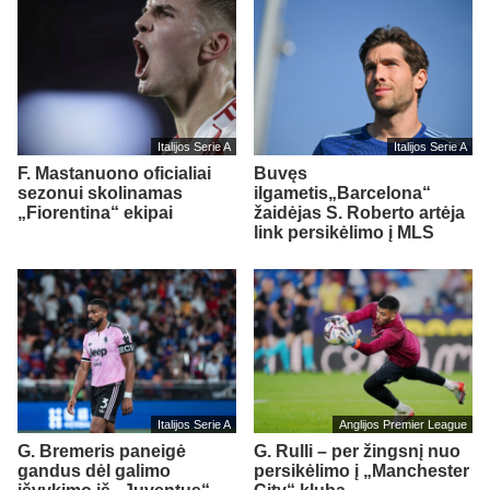
Italijos Serie A
Italijos Serie A
F. Mastanuono oficialiai
Buvęs
sezonui skolinamas
ilgametis„Barcelona“
„Fiorentina“ ekipai
žaidėjas S. Roberto artėja
link persikėlimo į MLS
Italijos Serie A
Anglijos Premier League
G. Bremeris paneigė
G. Rulli – per žingsnį nuo
gandus dėl galimo
persikėlimo į „Manchester