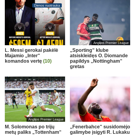
Dienos nuotrauka
Anglijos Premier League
L. Messi gerokai pakėlė
„Sporting“ klube
Majamio „Inter“
atsiskleidęs O. Diomande
komandos vertę
(10)
papildys „Nottingham“
gretas
Anglijos Premier League
M. Solomonas po trijų
„Fenerbahce“ susidomėjo
metų paliks „Tottenham“
galimybe įsigyti R. Lukaku