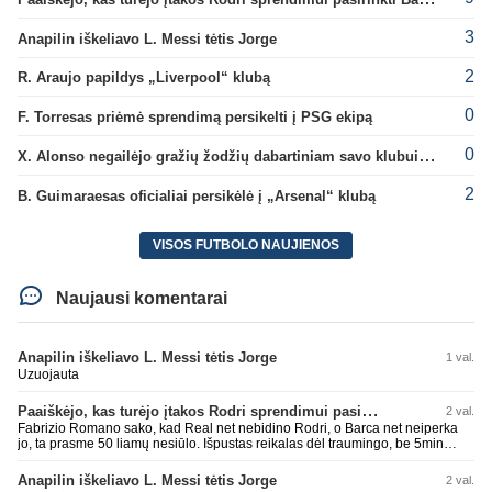
3
Anapilin iškeliavo L. Messi tėtis Jorge
2
R. Araujo papildys „Liverpool“ klubą
0
F. Torresas priėmė sprendimą persikelti į PSG ekipą
0
X. Alonso negailėjo gražių žodžių dabartiniam savo klubui „Chelsea“
2
B. Guimaraesas oficialiai persikėlė į „Arsenal“ klubą
VISOS FUTBOLO NAUJIENOS
Naujausi komentarai
Anapilin iškeliavo L. Messi tėtis Jorge
1 val.
Uzuojauta
Paaiškėjo, kas turėjo įtakos Rodri sprendimui pasirinkti Barselonos pusę
2 val.
Fabrizio Romano sako, kad Real net nebidino Rodri, o Barca net neiperka
jo, ta prasme 50 liamų nesiūlo. Išpustas reikalas dėl traumingo, be 5min
dieduko.
Anapilin iškeliavo L. Messi tėtis Jorge
2 val.