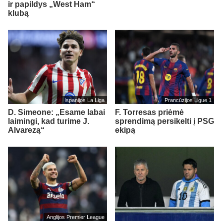
ir papildys „West Ham“
klubą
Ispanijos La Liga
Prancūzijos Ligue 1
D. Simeone: „Esame labai
F. Torresas priėmė
laimingi, kad turime J.
sprendimą persikelti į PSG
Alvarezą“
ekipą
Anglijos Premier League