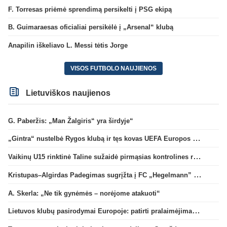
F. Torresas priėmė sprendimą persikelti į PSG ekipą
B. Guimaraesas oficialiai persikėlė į „Arsenal“ klubą
Anapilin iškeliavo L. Messi tėtis Jorge
VISOS FUTBOLO NAUJIENOS
Lietuviškos naujienos
G. Paberžis: „Man Žalgiris“ yra širdyje“
„Gintra“ nustelbė Rygos klubą ir tęs kovas UEFA Europos taurės atrankoje
Vaikinų U15 rinktinė Taline sužaidė pirmąsias kontrolines rungtynes
Kristupas–Algirdas Padegimas sugrįžta į FC „Hegelmann” B sudėtį
A. Skerla: „Ne tik gynėmės – norėjome atakuoti“
Lietuvos klubų pasirodymai Europoje: patirti pralaimėjimai Kroatijos atstovams