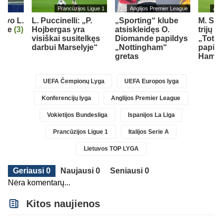
Prancūzijos Ligue 1
Anglijos Premier League
Ang
iavo L.
L. Puccinelli: „P.
„Sporting“ klube
M. So
orge
(3)
Hojbergas yra
atsiskleidęs O.
trijų 
visiškai susitelkęs
Diomande papildys
„Totte
darbui Marselyje“
„Nottingham“
papil
gretas
Ham“ 
UEFA Čempionų Lyga
UEFA Europos lyga
Konferencijų lyga
Anglijos Premier League
Vokietijos Bundesliga
Ispanijos La Liga
Prancūzijos Ligue 1
Italijos Serie A
Lietuvos TOP LYGA
Geriausi 0
Naujausi 0
Seniausi 0
Nėra komentarų...
Kitos naujienos