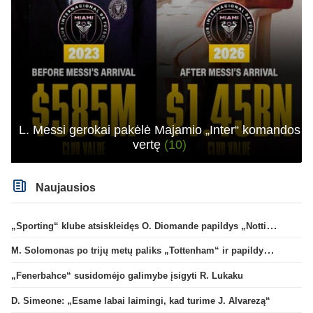
L. Messi gerokai pakėlė Majamio „Inter“ komandos
vertę
(10)
Naujausios
„Sporting“ klube atsiskleidęs O. Diomande papildys „Nottingham“ gretas
M. Solomonas po trijų metų paliks „Tottenham“ ir papildys „West Ham“ klubą
„Fenerbahce“ susidomėjo galimybe įsigyti R. Lukaku
D. Simeone: „Esame labai laimingi, kad turime J. Alvarezą“