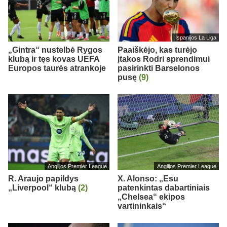
Ispanijos La Liga
„Gintra“ nustelbė Rygos
Paaiškėjo, kas turėjo
klubą ir tęs kovas UEFA
įtakos Rodri sprendimui
Europos taurės atrankoje
pasirinkti Barselonos
pusę
(9)
Anglijos Premier League
Anglijos Premier League
R. Araujo papildys
X. Alonso: „Esu
„Liverpool“ klubą
(2)
patenkintas dabartiniais
„Chelsea“ ekipos
vartininkais“