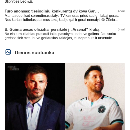
Stiprybės Leo ✊🙏
Turo anonsas: tiesioginių konkurentų dvikova Gargžduose
4 val.
Man atrodo, kad sprendimas statyti TV kameras prieš saulę - labai geras.
Nes kartais futbolas pas mus toks, kad jo gal ir gerai nematyti 😉 Žiūriu
transliaciją iš DG stadiono, tai negaliu atsidžiaugt tribūnos vaizdu - tuščia,
kaip alaus butelys, kurį ką tik išmaukiau. Linkėjimai Tadui (slapyvardžiu „apie
B. Guimaraesas oficialiai persikėlė į „Arsenal“ klubą
5 val.
nieką“), kuris kiek girdėjau, įpūtė akis varvinančių transliacijų dvasią 😀
Na cia turbut labiau prasauti tokiu pasakymu nebuvo galima. Jau sarku
gretose tiek metu buvo geriausias zaidejas, tai neprapuls ir arsenale.
Dienos nuotrauka