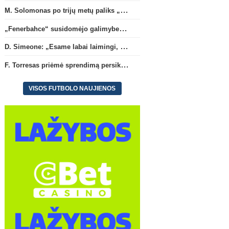
M. Solomonas po trijų metų paliks „Tottenham“ ir papildys „West Ham“ klubą
„Fenerbahce“ susidomėjo galimybe įsigyti R. Lukaku
Ispanij
„Fenerbahce“ susidomėjo
D. Simeone: „Esame laba
D. Simeone: „Esame labai laimingi, kad turime J. Alvarezą“
galimybe įsigyti R. Lukaku
laimingi, kad turime J. Al
F. Torresas priėmė sprendimą persikelti į PSG ekipą
VISOS FUTBOLO NAUJIENOS