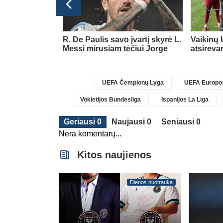
glijos Premier League
icialiai
R. De Paulis savo įvartį skyrė L.
Vaikinų 
nal“ klubą
(2)
Messi mirusiam tėčiui Jorge
atsireva
UEFA Čempionų Lyga
UEFA Europos
Vokietijos Bundesliga
Ispanijos La Liga
Geriausi 0
Naujausi 0
Seniausi 0
Nėra komentarų...
Kitos naujienos
Dienos nuotrauka