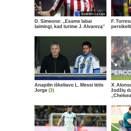
Ispanijos La Liga
D. Simeone: „Esame labai
F. Torre
laimingi, kad turime J. Alvarezą“
persikelt
Anapilin iškeliavo L. Messi tėtis
X. Alons
Jorge
(3)
žodžių d
„Chelse