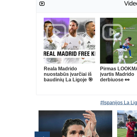
Vide
Reala Madrido
Pirmas LOOKM
nuostabūs įvarčiai iš
įvartis Madrido
baudinių La Ligoje 🎯
derbiuose 👀
#Ispanijos La Li