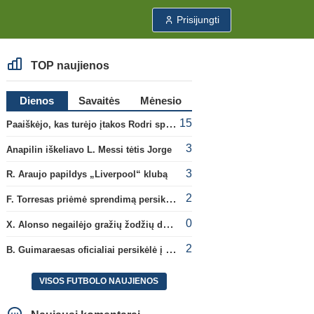
Prisijungti
TOP naujienos
Dienos
Savaitės
Mėnesio
15
Paaiškėjo, kas turėjo įtakos Rodri sprendimui pasirinkti Barselonos pusę
3
Anapilin iškeliavo L. Messi tėtis Jorge
3
R. Araujo papildys „Liverpool“ klubą
2
F. Torresas priėmė sprendimą persikelti į PSG ekipą
0
X. Alonso negailėjo gražių žodžių dabartiniam savo klubui „Chelsea“
2
B. Guimaraesas oficialiai persikėlė į „Arsenal“ klubą
VISOS FUTBOLO NAUJIENOS