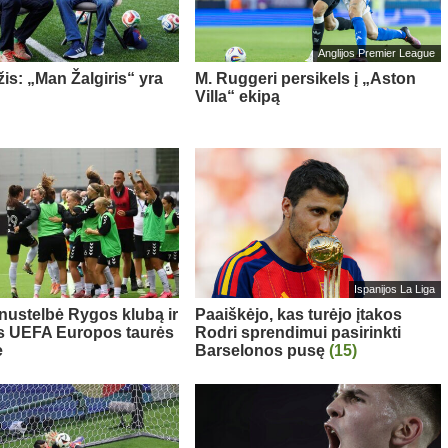
Anglijos Premier League
is: „Man Žalgiris“ yra
M. Ruggeri persikels į „Aston
Villa“ ekipą
Ispanijos La Liga
 nustelbė Rygos klubą ir
Paaiškėjo, kas turėjo įtakos
s UEFA Europos taurės
Rodri sprendimui pasirinkti
e
Barselonos pusę
(15)