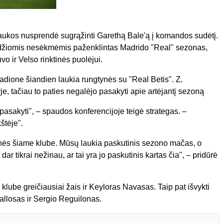
raukos nusprendė sugrąžinti Garethą Bale'ą į komandos sudėtį.
udžiomis nesėkmėmis paženklintas Madrido "Real" sezonas,
o ir Velso rinktinės puolėjui.
dione šiandien laukia rungtynės su "Real Betis". Z.
je, tačiau to paties negalėjo pasakyti apie artėjantį sezoną
 pasakyti", – spaudos konferencijoje teigė strategas. –
štėje".
ynės šiame klube. Mūsų laukia paskutinis sezono mačas, o
 tikrai nežinau, ar tai yra jo paskutinis kartas čia", – pridūrė
lube greičiausiai žais ir Keyloras Navasas. Taip pat išvykti
llosas ir Sergio Reguilonas.