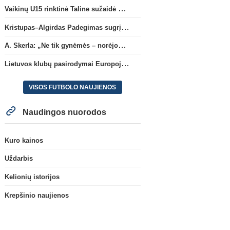
Vaikinų U15 rinktinė Taline sužaidė pirmąsias kontrolines rungtynes
Kristupas–Algirdas Padegimas sugrįžta į FC „Hegelmann” B sudėtį
A. Skerla: „Ne tik gynėmės – norėjome atakuoti“
Lietuvos klubų pasirodymai Europoje: patirti pralaimėjimai Kroatijos atstovams
VISOS FUTBOLO NAUJIENOS
Naudingos nuorodos
Kuro kainos
Uždarbis
Kelionių istorijos
Krepšinio naujienos