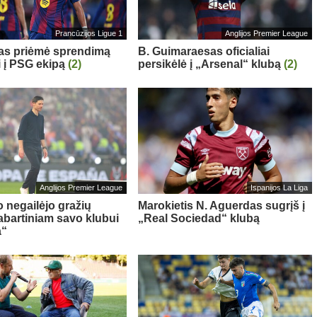
Prancūzijos Ligue 1
Anglijos Premier League
sas priėmė sprendimą
B. Guimaraesas oficialiai
i į PSG ekipą
(2)
persikėlė į „Arsenal“ klubą
(2)
Anglijos Premier League
Ispanijos La Liga
o negailėjo gražių
Marokietis N. Aguerdas sugrįš į
abartiniam savo klubui
„Real Sociedad“ klubą
a“