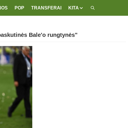
NOS
POP
TRANSFERAI
KITA
 paskutinės Bale'o rungtynės"