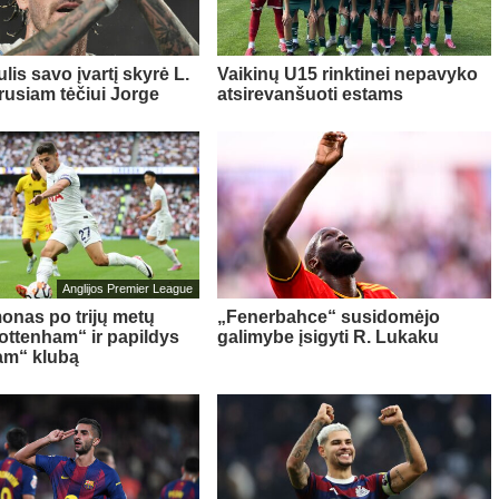
lis savo įvartį skyrė L.
Vaikinų U15 rinktinei nepavyko
rusiam tėčiui Jorge
atsirevanšuoti estams
Anglijos Premier League
onas po trijų metų
„Fenerbahce“ susidomėjo
Tottenham“ ir papildys
galimybe įsigyti R. Lukaku
am“ klubą