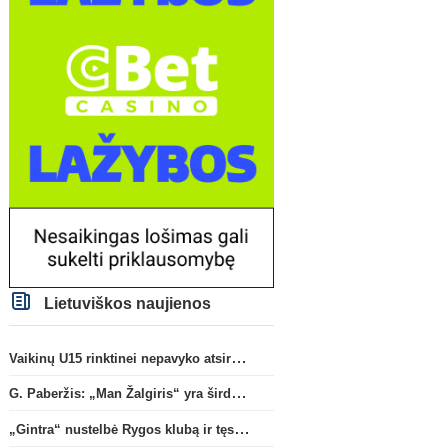
Lietuviškos naujienos
Vaikinų U15 rinktinei nepavyko atsirevanšuoti estams
G. Paberžis: „Man Žalgiris“ yra širdyje“
„Gintra“ nustelbė Rygos klubą ir tęs kovas UEFA Europos taurės atrankoje