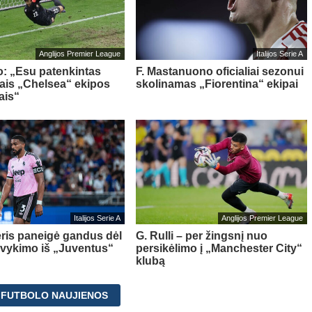
Anglijos Premier League
Italijos Serie A
o: „Esu patenkintas
F. Mastanuono oficialiai sezonui
iais „Chelsea“ ekipos
skolinamas „Fiorentina“ ekipai
ais“
Italijos Serie A
Anglijos Premier League
ris paneigė gandus dėl
G. Rulli – per žingsnį nuo
švykimo iš „Juventus“
persikėlimo į „Manchester City“
klubą
 FUTBOLO NAUJIENOS