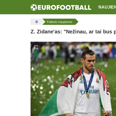
NAUJIE
Futbolo naujienos
Z. Zidane'as: "Nežinau, ar tai bus