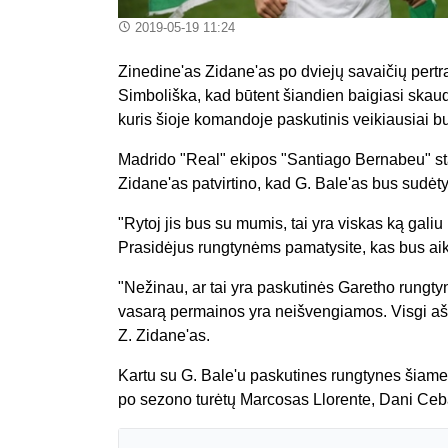
2019-05-19 11:24
Zinedine'as Zidane'as po dviejų savaičių pert
Simboliška, kad būtent šiandien baigiasi ska
kuris šioje komandoje paskutinis veikiausiai buv
Madrido "Real" ekipos "Santiago Bernabeu" sta
Zidane'as patvirtino, kad G. Bale'as bus sudėty
"Rytoj jis bus su mumis, tai yra viskas ką galiu
Prasidėjus rungtynėms pamatysite, kas bus aik
"Nežinau, ar tai yra paskutinės Garetho rungt
vasarą permainos yra neišvengiamos. Visgi aš dar
Z. Zidane'as.
Kartu su G. Bale'u paskutines rungtynes šiame k
po sezono turėtų Marcosas Llorente, Dani Ceba