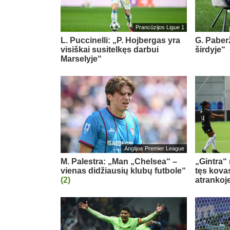
Prancūzijos Ligue 1
L. Puccinelli: „P. Hojbergas yra
G. Paberž
visiškai susitelkęs darbui
širdyje“
Marselyje“
Anglijos Premier League
M. Palestra: „Man „Chelsea“ –
„Gintra“
vienas didžiausių klubų futbole“
tęs kova
(2)
atrankoj