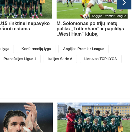
Anglijos Premier League
U15 rinktinei nepavyko
M. Solomonas po trijų metų
nšuoti estams
paliks „Tottenham“ ir papildys
„West Ham“ klubą
 lyga
Konferencijų lyga
Anglijos Premier League
Prancūzijos Ligue 1
Italijos Serie A
Lietuvos TOP LYGA