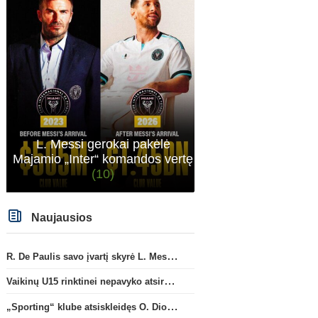
L. Messi gerokai pakėlė
Majamio „Inter“ komandos vertę
(10)
Naujausios
R. De Paulis savo įvartį skyrė L. Messi mirusiam tėčiui Jorge
Vaikinų U15 rinktinei nepavyko atsirevanšuoti estams
„Sporting“ klube atsiskleidęs O. Diomande papildys „Nottingham“ gretas