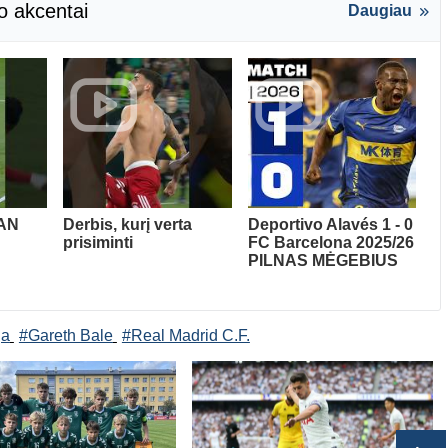
o akcentai
Daugiau
AN
Derbis, kurį verta
Deportivo Alavés 1 - 0
prisiminti
FC Barcelona 2025/26
PILNAS MĖGEBIUS
ga
#Gareth Bale
#Real Madrid C.F.