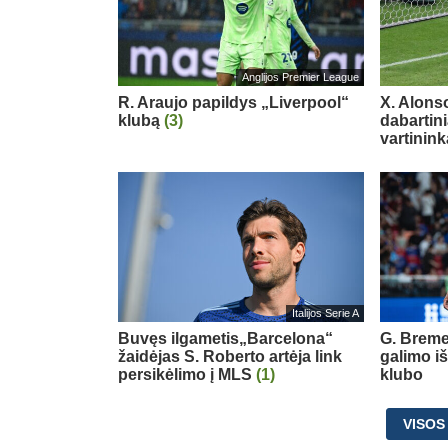
Anglijos Premier League
R. Araujo papildys „Liverpool“
X. Alons
klubą
(3)
dabartin
vartinink
Italijos Serie A
Buvęs ilgametis„Barcelona“
G. Breme
žaidėjas S. Roberto artėja link
galimo i
persikėlimo į MLS
(1)
klubo
VISOS