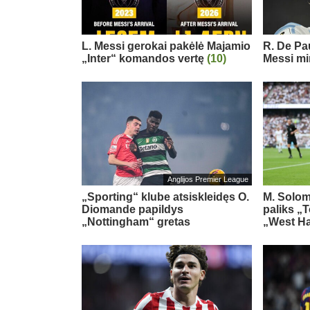
L. Messi gerokai pakėlė Majamio
R. De Pau
„Inter“ komandos vertę
(10)
Messi mi
Anglijos Premier League
„Sporting“ klube atsiskleidęs O.
M. Solom
Diomande papildys
paliks „
„Nottingham“ gretas
„West H