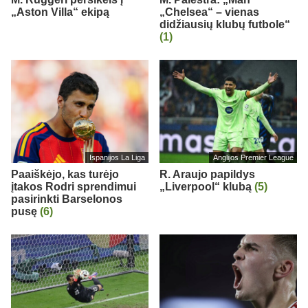
„Aston Villa“ ekipą
„Chelsea“ – vienas
didžiausių klubų futbole“
(1)
Ispanijos La Liga
Anglijos Premier League
Paaiškėjo, kas turėjo
R. Araujo papildys
įtakos Rodri sprendimui
„Liverpool“ klubą
(5)
pasirinkti Barselonos
pusę
(6)