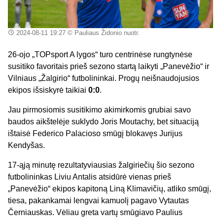
2024-08-11 19:27
© Pauliaus Židonio nuotr.
26-ojo „TOPsport A lygos“ turo centrinėse rungtynėse
susitiko favoritais prieš sezono startą laikyti „Panevėžio“ ir
Vilniaus „Žalgirio“ futbolininkai. Progų neišnaudojusios
ekipos išsiskyrė taikiai
0:0
.
Jau pirmosiomis susitikimo akimirkomis grubiai savo
baudos aikštelėje suklydo Joris Moutachy, bet situaciją
ištaisė Federico Palacioso smūgį blokavęs Jurijus
Kendyšas.
17-ąją minutę rezultatyviausias žalgiriečių šio sezono
futbolininkas Liviu Antalis atsidūrė vienas prieš
„Panevėžio“ ekipos kapitoną Liną Klimavičių, atliko smūgį,
tiesa, pakankamai lengvai kamuolį pagavo Vytautas
Černiauskas. Vėliau greta vartų smūgiavo Paulius