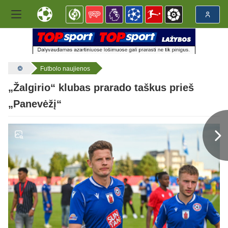
Futbolo naujienos
„Žalgirio“ klubas prarado taškus prieš
„Panevėžį“