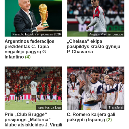
Pasaulio futbolo čempionatas 2026
Anglijos Premier League
Argentinos federacijos
„Chelsea“ ekipa
prezidentas C. Tapia
pasipildys krašto gynėju
negailėjo pagyrų G.
P. Chavarria
Infantino
(4)
Ispanijos La Liga
Transferai
Prie „Club Brugge“
C. Romero karjera gali
prisijungs „Mallorca“
pakrypti į Ispaniją
(2)
klube atsiskleidęs J. Virgili