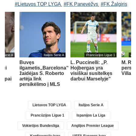
#Lietuvos TOP LYGA
#FK Panevėžys
#FK Žalgiris
jos Serie A
Italijos Serie A
Prancūzijos Ligue 1
Ang
o
Buvęs
L. Puccinelli: „P.
M. Ru
onui
ilgametis„Barcelona“
Hojbergas yra
persik
žaidėjas S. Roberto
visiškai susitelkęs
Villa“
ekipai
artėja link
darbui Marselyje“
persikėlimo į MLS
Lietuvos TOP LYGA
Italijos Serie A
Prancūzijos Ligue 1
Ispanijos La Liga
Vokietijos Bundesliga
Anglijos Premier League