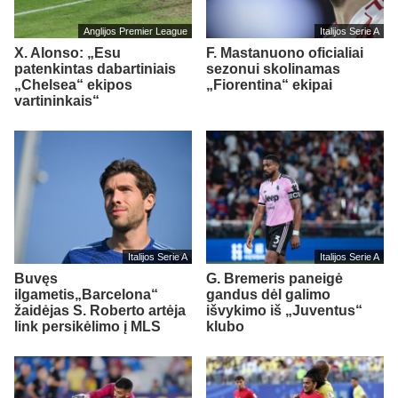
Anglijos Premier League
Italijos Serie A
X. Alonso: „Esu
F. Mastanuono oficialiai
patenkintas dabartiniais
sezonui skolinamas
„Chelsea“ ekipos
„Fiorentina“ ekipai
vartininkais“
Italijos Serie A
Italijos Serie A
Buvęs
G. Bremeris paneigė
ilgametis„Barcelona“
gandus dėl galimo
žaidėjas S. Roberto artėja
išvykimo iš „Juventus“
link persikėlimo į MLS
klubo