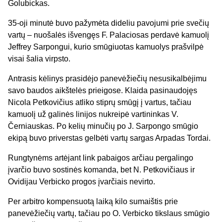
Golubickas.
35-oji minutė buvo pažymėta dideliu pavojumi prie svečių
vartų – nuošalės išvengęs F. Palaciosas perdavė kamuolį
Jeffrey Sarpongui, kurio smūgiuotas kamuolys prašvilpė
visai šalia virpsto.
Antrasis kėlinys prasidėjo panevėžiečių nesusikalbėjimu
savo baudos aikštelės prieigose. Klaida pasinaudojęs
Nicola Petkovičius atliko stiprų smūgį į vartus, tačiau
kamuolį už galinės linijos nukreipė vartininkas V.
Černiauskas. Po kelių minučių po J. Sarpongo smūgio
ekipą buvo priverstas gelbėti vartų sargas Arpadas Tordai.
Rungtynėms artėjant link pabaigos arčiau pergalingo
įvarčio buvo sostinės komanda, bet N. Petkovičiaus ir
Ovidijau Verbicko progos įvarčiais nevirto.
Per arbitro kompensuotą laiką kilo sumaištis prie
panevėžiečių vartų, tačiau po O. Verbicko tikslaus smūgio