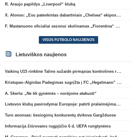
R. Araujo papildys „Liverpool“ klubą
X. Alonso: „Esu patenkintas dabartiniais „Chelsea“ ekipos vartininkais“
F. Mastanuono oficialiai sezonui skolinamas „Fiorentina“ ekipai
VISOS FUTBOLO NAUJIENOS
Lietuviškos naujienos
Vaikinų U15 rinktinė Taline sužaidė pirmąsias kontrolines rungtynes
Kristupas–Algirdas Padegimas sugrįžta į FC „Hegelmann” B sudėtį
A. Skerla: „Ne tik gynėmės – norėjome atakuoti“
Lietuvos klubų pasirodymai Europoje: patirti pralaimėjimai Kroatijos atstovams
Turo anonsas: tiesioginių konkurentų dvikova Gargžduose
Informacija žiūrovams rugpjūčio 6 d. UEFA rungtynėms
M. Capanas: „Prieš pusmetį negalėjau net įsivaizduoti, kad žaisime prieš „Hajduk“