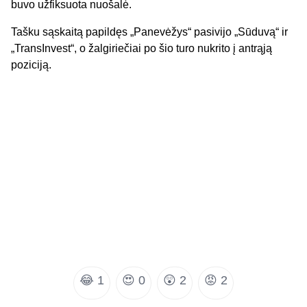
buvo užfiksuota nuošalė.
Tašku sąskaitą papildęs „Panevėžys“ pasivijo „Sūduvą“ ir
„TransInvest“, o žalgiriečiai po šio turo nukrito į antrąją
poziciją.
😂
1
😍
0
😲
2
😡
2