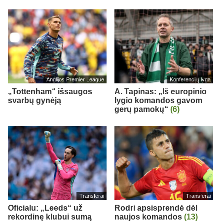
Anglijos Premier League
Konferencijų lyga
„Tottenham“ išsaugos
A. Tapinas: „Iš europinio
svarbų gynėją
lygio komandos gavom
gerų pamokų“
(6)
Transferai
Transferai
Oficialu: „Leeds“ už
Rodri apsisprendė dėl
rekordinę klubui sumą
naujos komandos
(13)