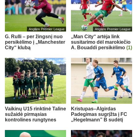
Anglijos Premier League
Anglijos Premier League
G. Rulli – per žingsnį nuo
„Man City“ artėja link
persikėlimo į „Manchester
susitarimo dėl marokiečio
City“ klubą
A. Bouaddi persikėlimo
(1)
Vaikinų U15 rinktinė Taline
Kristupas–Algirdas
sužaidė pirmąsias
Padegimas sugrįžta į FC
kontrolines rungtynes
„Hegelmann” B sudėtį