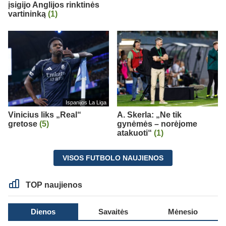
įsigijo Anglijos rinktinės
vartininką
(1)
Ispanijos La Liga
Vinicius liks „Real“
A. Skerla: „Ne tik
gretose
(5)
gynėmės – norėjome
atakuoti“
(1)
VISOS FUTBOLO NAUJIENOS
TOP naujienos
Dienos
Savaitės
Mėnesio