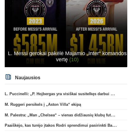
L. Messi gerokai pakėlė Majamio „Inter“ komandos
vertę
(10)
Naujausios
L. Puccinelli: „P. Hojbergas yra visiškai susitelkęs darbui Marselyje“
M. Ruggeri persikels į „Aston Villa“ ekipą
M. Palestra: „Man „Chelsea“ – vienas didžiausių klubų futbole“
Paaiškėjo, kas turėjo įtakos Rodri sprendimui pasirinkti Barselonos pusę