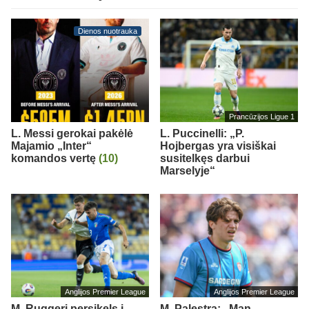
Dienos nuotrauka
Prancūzijos Ligue 1
L. Messi gerokai pakėlė
L. Puccinelli: „P.
Majamio „Inter“
Hojbergas yra visiškai
komandos vertę
(10)
susitelkęs darbui
Marselyje“
Anglijos Premier League
Anglijos Premier League
M. Ruggeri persikels į
M. Palestra: „Man