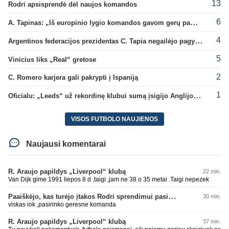
13
Rodri apsisprendė dėl naujos komandos
6
A. Tapinas: „Iš europinio lygio komandos gavom gerų pamokų“
4
Argentinos federacijos prezidentas C. Tapia negailėjo pagyrų G. Infantino
5
Vinicius liks „Real“ gretose
2
C. Romero karjera gali pakrypti į Ispaniją
1
Oficialu: „Leeds“ už rekordinę klubui sumą įsigijo Anglijos rinktinės vartininką
VISOS FUTBOLO NAUJIENOS
Naujausi komentarai
R. Araujo papildys „Liverpool“ klubą
22 min.
Van Dijk gime 1991 liepos 8 d ,taigi ,jam ne 38 o 35 metai .Taigi nepezek
Paaiškėjo, kas turėjo įtakos Rodri sprendimui pasirinkti Barselonos pusę
30 min.
viskas iok ,pasirinko geresne komanda
R. Araujo papildys „Liverpool“ klubą
37 min.