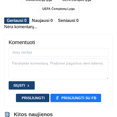
Konferencijų lyga
UEFA Europos lyga
UEFA Čempionų Lyga
Geriausi 0
Naujausi 0
Seniausi 0
Nėra komentarų...
Komentuoti
SIŲSTI
PRISIJUNGTI
PRISIJUNGTI SU FB
Kitos naujienos