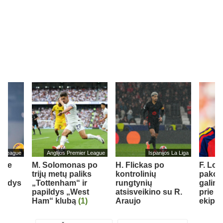
er League
Anglijos Premier League
Ispanijos La Liga
ube
M. Solomonas po
H. Flickas po
F. Lo
.
trijų metų paliks
kontrolinių
pakom
ildys
„Tottenham“ ir
rungtynių
galimy
“
papildys „West
atsisveikino su R.
prie „
Ham“ klubą
(1)
Araujo
ekipo