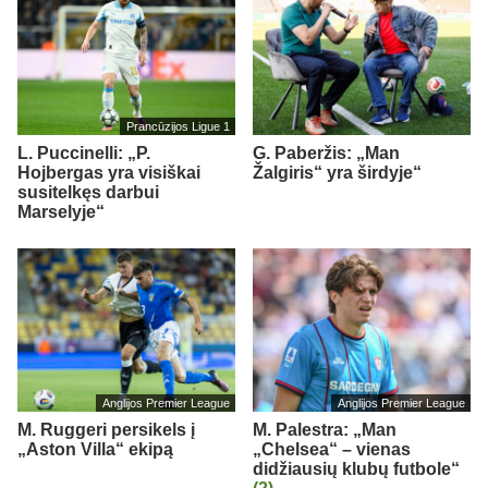
Prancūzijos Ligue 1
L. Puccinelli: „P.
G. Paberžis: „Man
Hojbergas yra visiškai
Žalgiris“ yra širdyje“
susitelkęs darbui
Marselyje“
Anglijos Premier League
Anglijos Premier League
M. Ruggeri persikels į
M. Palestra: „Man
„Aston Villa“ ekipą
„Chelsea“ – vienas
didžiausių klubų futbole“