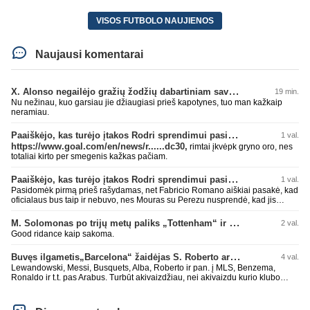
VISOS FUTBOLO NAUJIENOS
Naujausi komentarai
X. Alonso negailėjo gražių žodžių dabartiniam savo klubui „Chelsea“
19 min.
Nu nežinau, kuo garsiau jie džiaugiasi prieš kapotynes, tuo man kažkaip
neramiau.
Paaiškėjo, kas turėjo įtakos Rodri sprendimui pasirinkti Barselonos pusę
1 val.
https://www.goal.com/en/news/r......dc30,
rimtai įkvėpk gryno oro, nes
totaliai kirto per smegenis kažkas pačiam.
Paaiškėjo, kas turėjo įtakos Rodri sprendimui pasirinkti Barselonos pusę
1 val.
Pasidomėk pirmą prieš rašydamas, net Fabricio Romano aiškiai pasakė, kad
oficialaus bus taip ir nebuvo, nes Mouras su Perezu nusprendė, kad jis
nereikalingas. Niekur nebuvo skelbta. Dar plius gemini paprašiau, kad
surasti info ar buvo oficialus bid. Atsakymas: Ne, oficialaus raštiško
M. Solomonas po trijų metų paliks „Tottenham“ ir papildys „West Ham“ klubą
2 val.
pasiūlymo (official bid) Madrido „Real“ Mančesterio „City“ klubui už Rodri dar
Good ridance kaip sakoma.
nepateikė. ​Nors žiniasklaidoje (pvz., The Athletic, Diario AS) garsiai kalbama
apie „Real“ susidomėjimą ir pradėtus pradinius veiksmus bei derybinius
Buvęs ilgametis„Barcelona“ žaidėjas S. Roberto artėja link persikėlimo į MLS
4 val.
kontaktus su žaidėjo stovykla ar „City“ vadovais, oficialus formalus
pasiūlymas iki šiol nėra registruotas. ​Ispanijos gigantai tikrina situaciją ir
Lewandowski, Messi, Busquets, Alba, Roberto ir pan. į MLS, Benzema,
vertina galimybes, tačiau kol kas viskas vyksta tik žvalgybos ir neoficialių
Ronaldo ir t.t. pas Arabus. Turbūt akivaizdžiau, nei akivaizdu kurio klubo
derybų lygmenyje. Tai gal nebesidaryk sau gėdos ir kaip sakei "vyriškai
žaidėjų labiai myli pinigėlius, o ne žaidimą. Gal todėl ir tų laimėjimų
nuryk tiesą" ir patylėk, nes esi neteisus. Čiao!
paskutiniu me tu ne tiek daug.