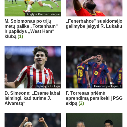
Anglijos Premier League
M. Solomonas po trijų
„Fenerbahce“ susidomėjo
metų paliks „Tottenham“
galimybe įsigyti R. Lukaku
ir papildys „West Ham“
klubą
(1)
Ispanijos La Liga
Prancūzijos Ligue 1
D. Simeone: „Esame labai
F. Torresas priėmė
laimingi, kad turime J.
sprendimą persikelti į PSG
Alvarezą“
ekipą
(2)