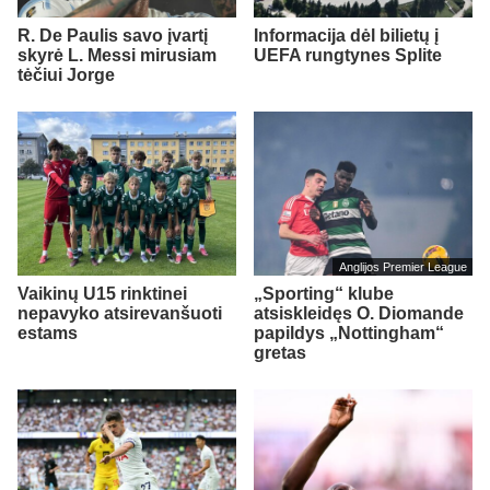
R. De Paulis savo įvartį
Informacija dėl bilietų į
skyrė L. Messi mirusiam
UEFA rungtynes Splite
tėčiui Jorge
Anglijos Premier League
Vaikinų U15 rinktinei
„Sporting“ klube
nepavyko atsirevanšuoti
atsiskleidęs O. Diomande
estams
papildys „Nottingham“
gretas