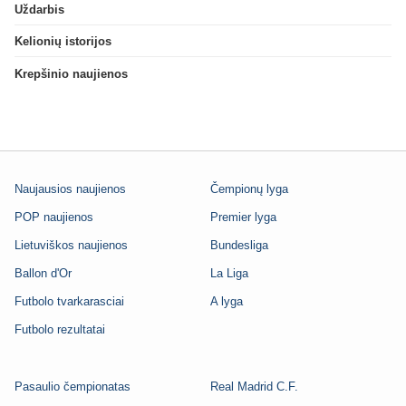
Uždarbis
Kelionių istorijos
Krepšinio naujienos
Naujausios naujienos
Čempionų lyga
POP naujienos
Premier lyga
Lietuviškos naujienos
Bundesliga
Ballon d'Or
La Liga
Futbolo tvarkarasciai
A lyga
Futbolo rezultatai
Pasaulio čempionatas
Real Madrid C.F.