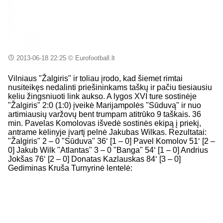
2013-06-18 22:25
© Eurofootball.lt
Vilniaus "Žalgiris" ir toliau įrodo, kad šiemet rimtai
nusiteikęs nedalinti priešininkams taškų ir pačiu tiesiausiu
keliu žingsniuoti link aukso. A lygos XVI ture sostinėje
"Žalgiris" 2:0 (1:0) įveikė Marijampolės "Sūduvą" ir nuo
artimiausių varžovų bent trumpam atitrūko 9 taškais. 36
min. Pavelas Komolovas išvedė sostinės ekipą į priekį,
antrame kėlinyje įvartį pelnė Jakubas Wilkas. Rezultatai:
"Žalgiris" 2 – 0 "Sūduva" 36‘ [1 – 0] Pavel Komolov 51‘ [2 –
0] Jakub Wilk "Atlantas" 3 – 0 "Banga" 54‘ [1 – 0] Andrius
Jokšas 76‘ [2 – 0] Donatas Kazlauskas 84‘ [3 – 0]
Gediminas Kruša Turnyrinė lentelė: