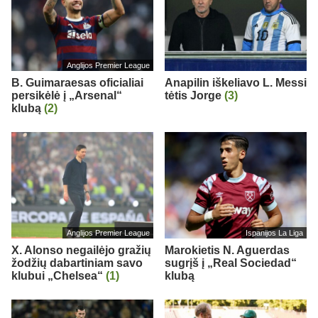
Anglijos Premier League
B. Guimaraesas oficialiai
Anapilin iškeliavo L. Messi
persikėlė į „Arsenal“
tėtis Jorge
(3)
klubą
(2)
Anglijos Premier League
Ispanijos La Liga
X. Alonso negailėjo gražių
Marokietis N. Aguerdas
žodžių dabartiniam savo
sugrįš į „Real Sociedad“
klubui „Chelsea“
(1)
klubą