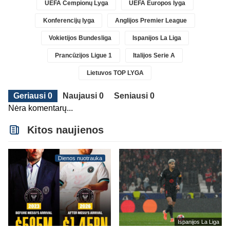
UEFA Čempionų Lyga
UEFA Europos lyga
Konferencijų lyga
Anglijos Premier League
Vokietijos Bundesliga
Ispanijos La Liga
Prancūzijos Ligue 1
Italijos Serie A
Lietuvos TOP LYGA
Geriausi 0
Naujausi 0
Seniausi 0
Nėra komentarų...
Kitos naujienos
Dienos nuotrauka
Ispanijos La Liga