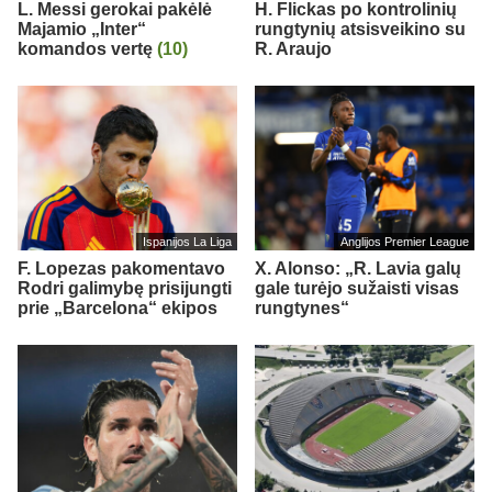
L. Messi gerokai pakėlė
H. Flickas po kontrolinių
Majamio „Inter“
rungtynių atsisveikino su
komandos vertę
(10)
R. Araujo
Ispanijos La Liga
Anglijos Premier League
F. Lopezas pakomentavo
X. Alonso: „R. Lavia galų
Rodri galimybę prisijungti
gale turėjo sužaisti visas
prie „Barcelona“ ekipos
rungtynes“