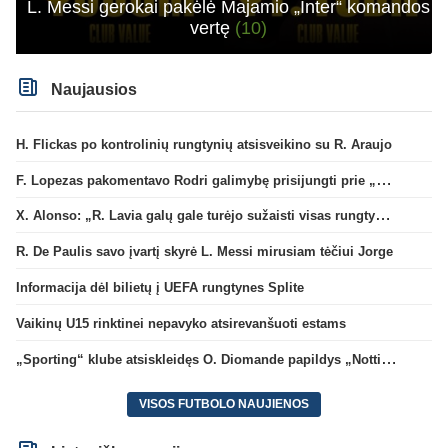
L. Messi gerokai pakėlė Majamio „Inter“ komandos
vertę
(10)
Naujausios
H. Flickas po kontrolinių rungtynių atsisveikino su R. Araujo
F. Lopezas pakomentavo Rodri galimybę prisijungti prie „Barcelona“ ekipos
X. Alonso: „R. Lavia galų gale turėjo sužaisti visas rungtynes“
R. De Paulis savo įvartį skyrė L. Messi mirusiam tėčiui Jorge
Informacija dėl bilietų į UEFA rungtynes Splite
Vaikinų U15 rinktinei nepavyko atsirevanšuoti estams
„Sporting“ klube atsiskleidęs O. Diomande papildys „Nottingham“ gretas
VISOS FUTBOLO NAUJIENOS