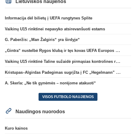
Lietuviškos naujienos
Informacija dėl bilietų į UEFA rungtynes Splite
Vaikinų U15 rinktinei nepavyko atsirevanšuoti estams
G. Paberžis: „Man Žalgiris“ yra širdyje“
„Gintra“ nustelbė Rygos klubą ir tęs kovas UEFA Europos taurės atrankoje
Vaikinų U15 rinktinė Taline sužaidė pirmąsias kontrolines rungtynes
Kristupas–Algirdas Padegimas sugrįžta į FC „Hegelmann” B sudėtį
A. Skerla: „Ne tik gynėmės – norėjome atakuoti“
VISOS FUTBOLO NAUJIENOS
Naudingos nuorodos
Kuro kainos