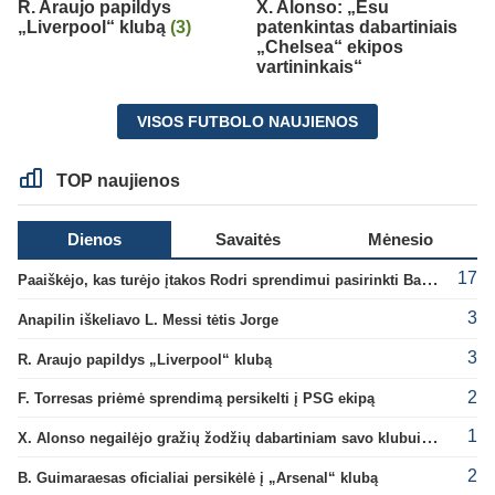
R. Araujo papildys
X. Alonso: „Esu
„Liverpool“ klubą
(3)
patenkintas dabartiniais
„Chelsea“ ekipos
vartininkais“
VISOS FUTBOLO NAUJIENOS
TOP naujienos
Dienos
Savaitės
Mėnesio
17
Paaiškėjo, kas turėjo įtakos Rodri sprendimui pasirinkti Barselonos pusę
3
Anapilin iškeliavo L. Messi tėtis Jorge
3
R. Araujo papildys „Liverpool“ klubą
2
F. Torresas priėmė sprendimą persikelti į PSG ekipą
1
X. Alonso negailėjo gražių žodžių dabartiniam savo klubui „Chelsea“
2
B. Guimaraesas oficialiai persikėlė į „Arsenal“ klubą