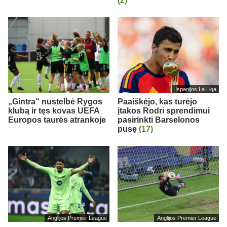
(2)
Ispanijos La Liga
„Gintra“ nustelbė Rygos
Paaiškėjo, kas turėjo
klubą ir tęs kovas UEFA
įtakos Rodri sprendimui
Europos taurės atrankoje
pasirinkti Barselonos
pusę
(17)
Anglijos Premier League
Anglijos Premier League