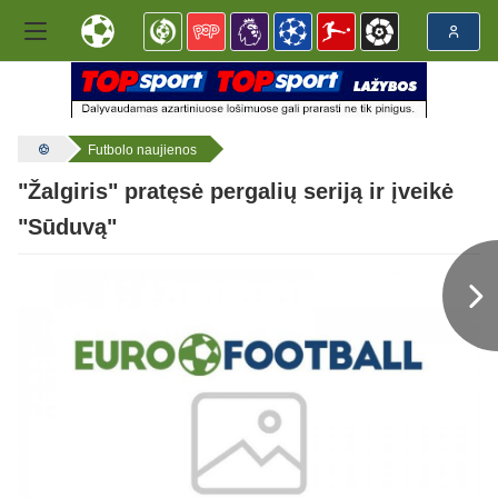
Futbolo naujienos
"Žalgiris" pratęsė pergalių seriją ir įveikė
"Sūduvą"